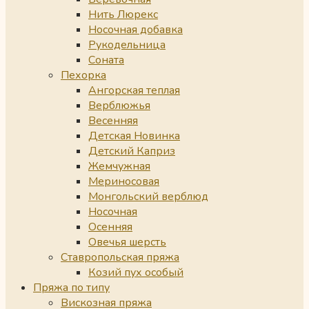
Нить Люрекс
Носочная добавка
Рукодельница
Соната
Пехорка
Ангорская теплая
Верблюжья
Весенняя
Детская Новинка
Детский Каприз
Жемчужная
Мериносовая
Монгольский верблюд
Носочная
Осенняя
Овечья шерсть
Ставропольская пряжа
Козий пух особый
Пряжа по типу
Вискозная пряжа