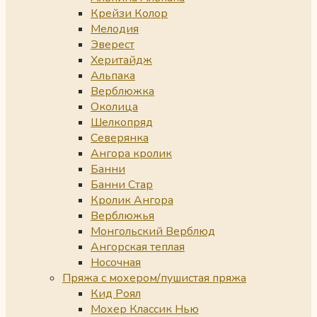
Крейзи Колор
Мелодия
Эверест
Херитайдж
Альпака
Верблюжка
Околица
Шелкопряд
Северянка
Ангора кролик
Банни
Банни Стар
Кролик Ангора
Верблюжья
Монгольский Верблюд
Ангорская теплая
Носочная
Пряжа с мохером/пушистая пряжа
Кид Роял
Мохер Классик Нью