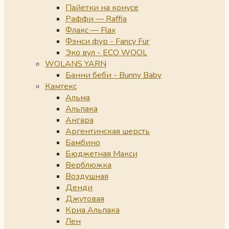
Пайетки на конусе
Раффи — Raffia
Флакс — Flax
Фэнси фур - Fancy Fur
Эко вул - ECO WOOL
WOLANS YARN
Банни беби - Bunny Baby
Камтекс
Альма
Альпака
Ангара
Аргентинская шерсть
Бамбино
Бюджетная Макси
Верблюжка
Воздушная
Денди
Джутовая
Криа Альпака
Лен