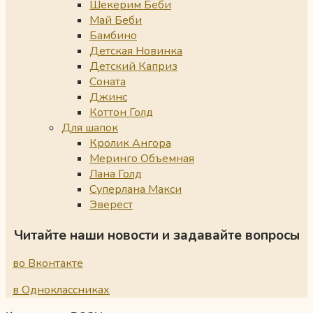
Шекерим Беби
Май Беби
Бамбино
Детская Новинка
Детский Каприз
Соната
Джинс
Коттон Голд
Для шапок
Кролик Ангора
Меринго Объемная
Лана Голд
Суперлана Макси
Эверест
Читайте наши новости и задавайте вопросы
во Вконтакте
в Одноклассниках