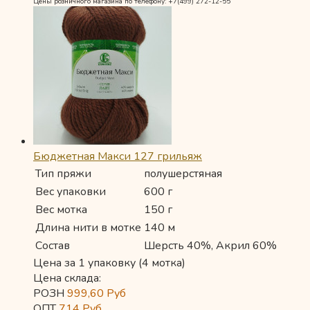
Цены розничного магазина по телефону: +7(499) 272-12-55
Бюджетная Макси 127 грильяж
Тип пряжи
полушерстяная
Вес упаковки
600 г
Вес мотка
150 г
Длина нити в мотке
140 м
Состав
Шерсть 40%, Акрил 60%
Цена за 1 упаковку (4 мотка)
Цена склада:
РОЗН
999,60
Руб
ОПТ
714
Руб