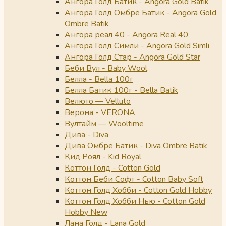
Ангора Голд Батик - Angora Gold Batik
Ангора Голд Омбре Батик - Angora Gold
Ombre Batik
Ангора реал 40 - Angora Real 40
Ангора Голд Симли - Angora Gold Simli
Ангора Голд Стар - Angora Gold Star
Беби Вул - Baby Wool
Белла - Bella 100г
Белла Батик 100г - Bella Batik
Велюто — Velluto
Верона - VERONA
Вултайм — Wooltime
Дива - Diva
Дива Омбре Батик - Diva Ombre Batik
Кид Роял - Kid Royal
Коттон Голд - Cotton Gold
Коттон Беби Софт - Cotton Baby Soft
Коттон Голд Хобби - Cotton Gold Hobby
Коттон Голд Хобби Нью - Cotton Gold
Hobby New
Лана Голд - Lana Gold