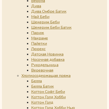
Верона
Дива
Дива Омбре Батик
Май Беби
Шекерим Беби
Шекерим Беби Батик
Париж
Макраме
Пайетки
Люрекс
Детская Новинка
Носочная добавка
Рукодельница
Веревочная
Хлопкосодержащая пряжа
Белла
Белла Батик
Коттон Софт Беби
Коттон Голд Хобби
Коттон Голд
Коттон Голд Хобби Нью