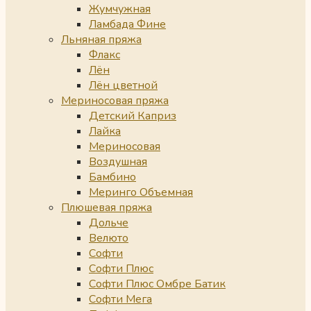
Жумчужная
Ламбада Фине
Льняная пряжа
Флакс
Лён
Лён цветной
Мериносовая пряжа
Детский Каприз
Лайка
Мериносовая
Воздушная
Бамбино
Меринго Объемная
Плюшевая пряжа
Дольче
Велюто
Софти
Софти Плюс
Софти Плюс Омбре Батик
Софти Мега