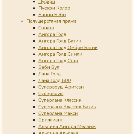
Пуффи
Пуффи Колор
Банни Беби
Полушерстяная пряжа
Соната
Ангора Голд
Ангора Голд Батик
Ангора Голд Омбре Батик
Ангора Голд Симли
Ангора Голд Стар
Беби Вул
Лана Голд
Лана Голд 800
Супервоуш Аритсан
Супервоуш
Суперлана Классик
Суперлана Классик Батик
Суперлана Макси
Бриллиант
Альпина Ангора Меланж
Альпина Альпака