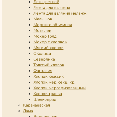
Лен цветной
Лента для валяния
Лента для валяния меланж
Малышок
Меринго объемная
Мотылёк
Мохер Голд
Мохер с хлопком
Мягкий хлопок
Околица
Северянка
Толстый хлопок
Фантазия
Хлопок классик
Хлопок мер. секц. кр.
Хлопок мерсеризованный
Хлопок травка
Шелкопряд
Карачаевская
Лама
Веревочная