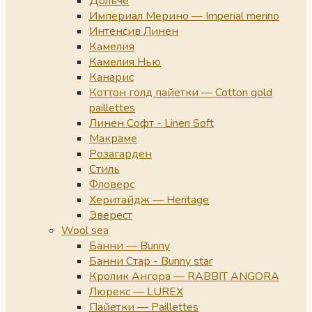
Дольче
Империал Мерино — Imperial merino
Интенсив Линен
Камелия
Камелия Нью
Канарис
Коттон голд пайетки — Cotton gold
paillettes
Линен Софт - Linen Soft
Макраме
Розагарден
Стиль
Фловерс
Херитайдж — Heritage
Эверест
Wool sea
Банни — Bunny
Банни Стар - Bunny star
Кролик Ангора — RABBIT ANGORA
Люрекс — LUREX
Пайетки — Paillettes