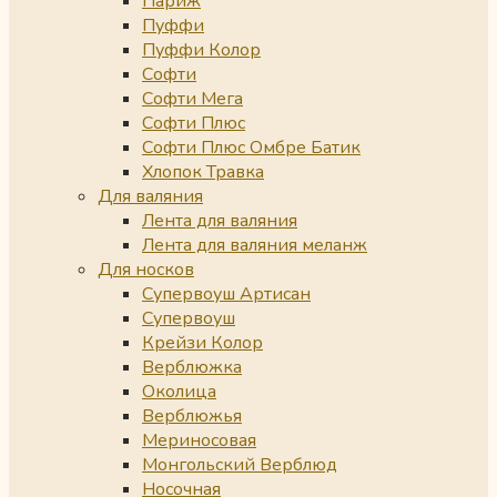
Париж
Пуффи
Пуффи Колор
Софти
Софти Мега
Софти Плюс
Софти Плюс Омбре Батик
Хлопок Травка
Для валяния
Лента для валяния
Лента для валяния меланж
Для носков
Супервоуш Артисан
Супервоуш
Крейзи Колор
Верблюжка
Околица
Верблюжья
Мериносовая
Монгольский Верблюд
Носочная