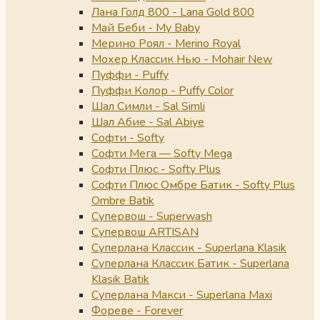
Лана Голд 800 - Lana Gold 800
Май Беби - My Baby
Мерино Роял - Merino Royal
Мохер Классик Нью - Mohair New
Пуффи - Puffy
Пуффи Колор - Puffy Color
Шал Симли - Sal Simli
Шал Абие - Sal Abiye
Софти - Softy
Софти Мега — Softy Mega
Софти Плюс - Softy Plus
Софти Плюс Омбре Батик - Softy Plus
Ombre Batik
Супервош - Superwash
Супервош ARTISAN
Суперлана Классик - Superlana Klasik
Суперлана Классик Батик - Superlana
Klasik Batik
Суперлана Макси - Superlana Maxi
Фореве - Forever