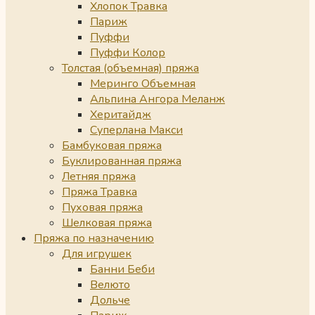
Хлопок Травка
Париж
Пуффи
Пуффи Колор
Толстая (объемная) пряжа
Меринго Объемная
Альпина Ангора Меланж
Херитайдж
Суперлана Макси
Бамбуковая пряжа
Буклированная пряжа
Летняя пряжа
Пряжа Травка
Пуховая пряжа
Шелковая пряжа
Пряжа по назначению
Для игрушек
Банни Беби
Велюто
Дольче