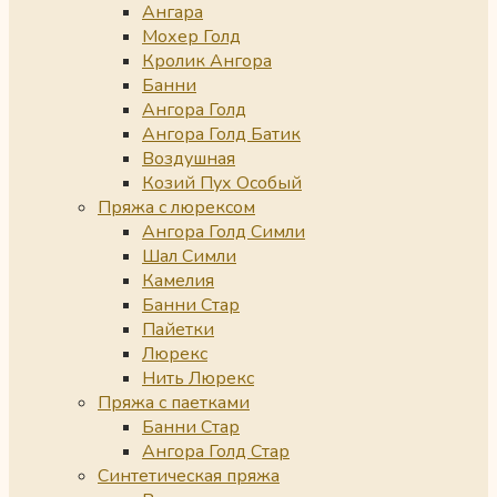
Ангара
Мохер Голд
Кролик Ангора
Банни
Ангора Голд
Ангора Голд Батик
Воздушная
Козий Пух Особый
Пряжа с люрексом
Ангора Голд Симли
Шал Симли
Камелия
Банни Стар
Пайетки
Люрекс
Нить Люрекс
Пряжа с паетками
Банни Стар
Ангора Голд Стар
Синтетическая пряжа