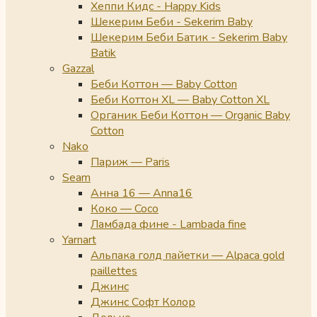
Хеппи Кидс - Happy Kids
Шекерим Беби - Sekerim Baby
Шекерим Беби Батик - Sekerim Baby
Batik
Gazzal
Беби Коттон — Baby Cotton
Беби Коттон XL — Baby Cotton XL
Органик Беби Коттон — Organic Baby
Cotton
Nako
Париж — Paris
Seam
Анна 16 — Anna16
Коко — Coco
Ламбада фине - Lambada fine
Yarnart
Альпака голд пайетки — Alpaca gold
paillettes
Джинс
Джинс Софт Колор