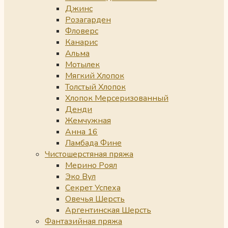
Джинс
Розагарден
Фловерс
Канарис
Альма
Мотылек
Мягкий Хлопок
Толстый Хлопок
Хлопок Мерсеризованный
Денди
Жемчужная
Анна 16
Ламбада Фине
Чистошерстяная пряжа
Мерино Роял
Эко Вул
Секрет Успеха
Овечья Шерсть
Аргентинская Шерсть
Фантазийная пряжа