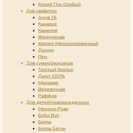
Козий Пух Особый
Для салфеток
Анна 16
Канарис
Камелия
Жемчужная
Хлопок Мерсеризованный
Денди
Лён
Для сумок/рюкзаков
Толстый Хлопок
Джут 100%
Макраме
Веревочная
Раффия
Для детей/новорожденных
Мерино Роял
Беби Вул
Белла
Белла Батик