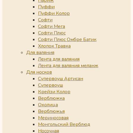
Париж
Пуффи
Пуффи Колор
Софти
Софти Мега
Софти Плюс
Софти Плюс Омбре Батик
Хлопок Травка
Для валяния
Лента для валяния
Лента для валяния меланж
Для носков
Супервоуш Артисан
Супервоуш
Крейзи Колор
Верблюжка
Околица
Верблюжья
Мериносовая
Монгольский Верблюд
Носочная