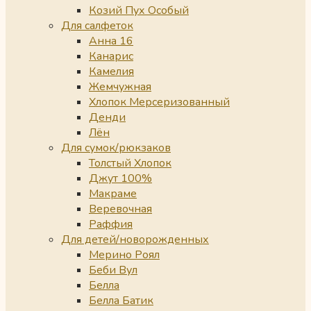
Козий Пух Особый
Для салфеток
Анна 16
Канарис
Камелия
Жемчужная
Хлопок Мерсеризованный
Денди
Лён
Для сумок/рюкзаков
Толстый Хлопок
Джут 100%
Макраме
Веревочная
Раффия
Для детей/новорожденных
Мерино Роял
Беби Вул
Белла
Белла Батик