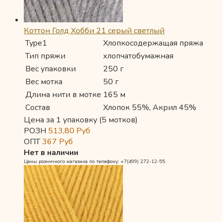
Коттон Голд Хобби 21 серый светлый
Type1
Хлопкосодержащая пряжа
Тип пряжи
хлопчатобумажная
Вес упаковки
250 г
Вес мотка
50 г
Длина нити в мотке
165 м
Состав
Хлопок 55%, Акрил 45%
Цена за 1 упаковку (5 мотков)
РОЗН
513,80
Руб
ОПТ
367
Руб
Нет в наличии
Цены розничного магазина по телефону: +7(499) 272-12-55