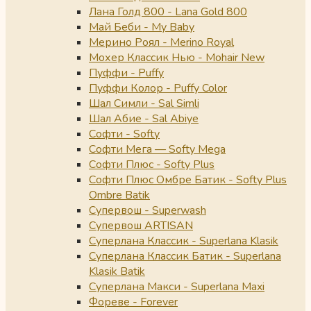
Лана Голд 800 - Lana Gold 800
Май Беби - My Baby
Мерино Роял - Merino Royal
Мохер Классик Нью - Mohair New
Пуффи - Puffy
Пуффи Колор - Puffy Color
Шал Симли - Sal Simli
Шал Абие - Sal Abiye
Софти - Softy
Софти Мега — Softy Mega
Софти Плюс - Softy Plus
Софти Плюс Омбре Батик - Softy Plus
Ombre Batik
Супервош - Superwash
Супервош ARTISAN
Суперлана Классик - Superlana Klasik
Суперлана Классик Батик - Superlana
Klasik Batik
Суперлана Макси - Superlana Maxi
Фореве - Forever