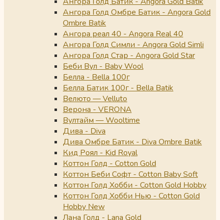
Ангора Голд Батик - Angora Gold Batik
Ангора Голд Омбре Батик - Angora Gold
Ombre Batik
Ангора реал 40 - Angora Real 40
Ангора Голд Симли - Angora Gold Simli
Ангора Голд Стар - Angora Gold Star
Беби Вул - Baby Wool
Белла - Bella 100г
Белла Батик 100г - Bella Batik
Велюто — Velluto
Верона - VERONA
Вултайм — Wooltime
Дива - Diva
Дива Омбре Батик - Diva Ombre Batik
Кид Роял - Kid Royal
Коттон Голд - Cotton Gold
Коттон Беби Софт - Cotton Baby Soft
Коттон Голд Хобби - Cotton Gold Hobby
Коттон Голд Хобби Нью - Cotton Gold
Hobby New
Лана Голд - Lana Gold