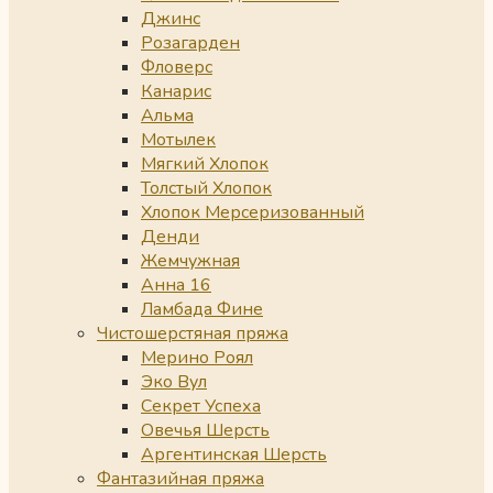
Джинс
Розагарден
Фловерс
Канарис
Альма
Мотылек
Мягкий Хлопок
Толстый Хлопок
Хлопок Мерсеризованный
Денди
Жемчужная
Анна 16
Ламбада Фине
Чистошерстяная пряжа
Мерино Роял
Эко Вул
Секрет Успеха
Овечья Шерсть
Аргентинская Шерсть
Фантазийная пряжа