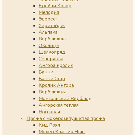
Крейзи Колор
Мелодия
Эверест
Херитайдж
Альпака
Верблюжка
Околица
Шелкопряд
Северянка
Ангора кролик
Банни
Банни Стар
Кролик Ангора
Верблюжья
Монгольский Верблюд
Ангорская теплая
Носочная
Пряжа с мохером/пушистая пряжа
Кид Роял
Мохер Классик Нью