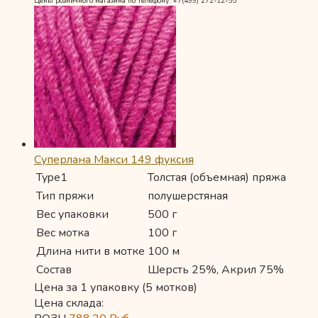
Цены розничного магазина по телефону: +7(499) 272-12-55
Суперлана Макси 149 фуксия
Type1
Толстая (объемная) пряжа
Тип пряжи
полушерстяная
Вес упаковки
500 г
Вес мотка
100 г
Длина нити в мотке
100 м
Состав
Шерсть 25%, Акрил 75%
Цена за 1 упаковку (5 мотков)
Цена склада: