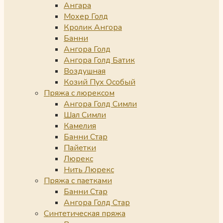
Ангара
Мохер Голд
Кролик Ангора
Банни
Ангора Голд
Ангора Голд Батик
Воздушная
Козий Пух Особый
Пряжа с люрексом
Ангора Голд Симли
Шал Симли
Камелия
Банни Стар
Пайетки
Люрекс
Нить Люрекс
Пряжа с паетками
Банни Стар
Ангора Голд Стар
Синтетическая пряжа