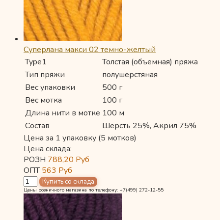
Суперлана макси 02 темно-желтый
Type1
Толстая (объемная) пряжа
Тип пряжи
полушерстяная
Вес упаковки
500 г
Вес мотка
100 г
Длина нити в мотке
100 м
Состав
Шерсть 25%, Акрил 75%
Цена за 1 упаковку (5 мотков)
Цена склада:
РОЗН
788,20
Руб
ОПТ
563
Руб
Цены розничного магазина по телефону: +7(499) 272-12-55