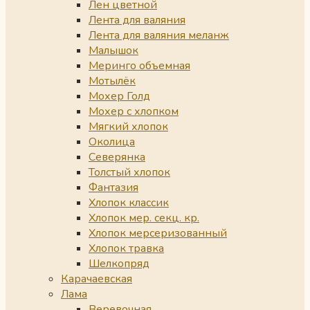
Лен цветной
Лента для валяния
Лента для валяния меланж
Малышок
Меринго объемная
Мотылёк
Мохер Голд
Мохер с хлопком
Мягкий хлопок
Околица
Северянка
Толстый хлопок
Фантазия
Хлопок классик
Хлопок мер. секц. кр.
Хлопок мерсеризованный
Хлопок травка
Шелкопряд
Карачаевская
Лама
Веревочная