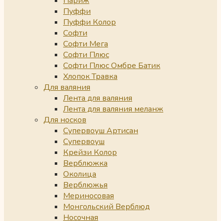
Париж
Пуффи
Пуффи Колор
Софти
Софти Мега
Софти Плюс
Софти Плюс Омбре Батик
Хлопок Травка
Для валяния
Лента для валяния
Лента для валяния меланж
Для носков
Супервоуш Артисан
Супервоуш
Крейзи Колор
Верблюжка
Околица
Верблюжья
Мериносовая
Монгольский Верблюд
Носочная