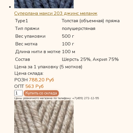
Суперлана макси 203 джинс меланж
Type1
Толстая (объемная) пряжа
Тип пряжи
полушерстяная
Вес упаковки
500 г
Вес мотка
100 г
Длина нити в мотке
100 м
Состав
Шерсть 25%, Акрил 75%
Цена за 1 упаковку (5 мотков)
Цена склада:
РОЗН
788,20
Руб
ОПТ
563
Руб
Цены розничного магазина по телефону: +7(499) 272-12-55