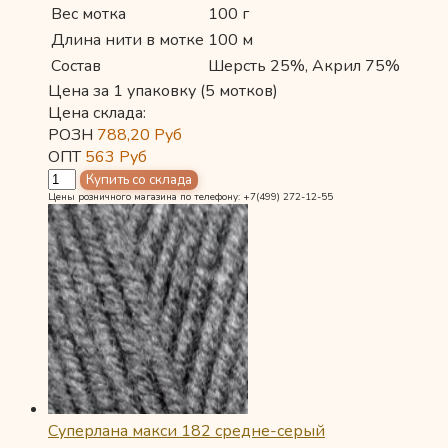
Вес мотка
100 г
Длина нити в мотке
100 м
Состав
Шерсть 25%, Акрил 75%
Цена за 1 упаковку (5 мотков)
Цена склада:
РОЗН
788,20
Руб
ОПТ
563
Руб
Цены розничного магазина по телефону: +7(499) 272-12-55
Суперлана макси 182 средне-серый