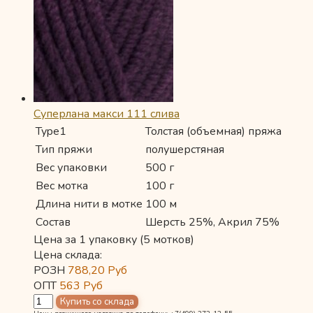
Суперлана макси 111 слива
Type1
Толстая (объемная) пряжа
Тип пряжи
полушерстяная
Вес упаковки
500 г
Вес мотка
100 г
Длина нити в мотке
100 м
Состав
Шерсть 25%, Акрил 75%
Цена за 1 упаковку (5 мотков)
Цена склада:
РОЗН
788,20
Руб
ОПТ
563
Руб