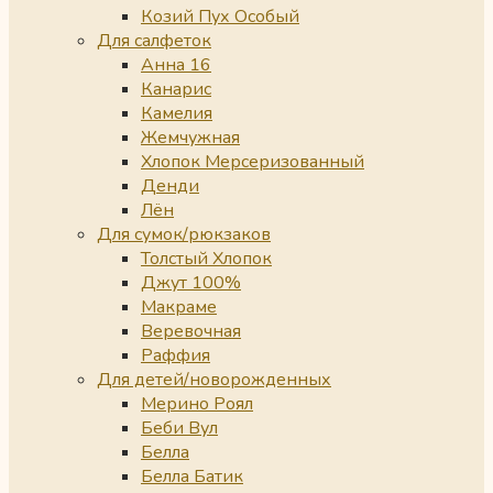
Козий Пух Особый
Для салфеток
Анна 16
Канарис
Камелия
Жемчужная
Хлопок Мерсеризованный
Денди
Лён
Для сумок/рюкзаков
Толстый Хлопок
Джут 100%
Макраме
Веревочная
Раффия
Для детей/новорожденных
Мерино Роял
Беби Вул
Белла
Белла Батик