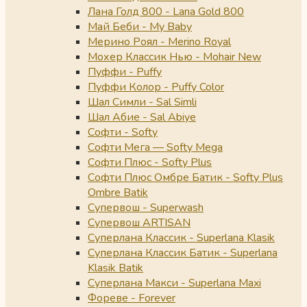
Лана Голд 800 - Lana Gold 800
Май Беби - My Baby
Мерино Роял - Merino Royal
Мохер Классик Нью - Mohair New
Пуффи - Puffy
Пуффи Колор - Puffy Color
Шал Симли - Sal Simli
Шал Абие - Sal Abiye
Софти - Softy
Софти Мега — Softy Mega
Софти Плюс - Softy Plus
Софти Плюс Омбре Батик - Softy Plus
Ombre Batik
Супервош - Superwash
Супервош ARTISAN
Суперлана Классик - Superlana Klasik
Суперлана Классик Батик - Superlana
Klasik Batik
Суперлана Макси - Superlana Maxi
Фореве - Forever