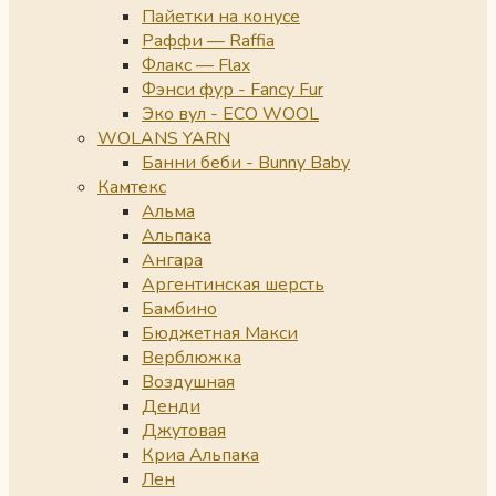
Пайетки на конусе
Раффи — Raffia
Флакс — Flax
Фэнси фур - Fancy Fur
Эко вул - ECO WOOL
WOLANS YARN
Банни беби - Bunny Baby
Камтекс
Альма
Альпака
Ангара
Аргентинская шерсть
Бамбино
Бюджетная Макси
Верблюжка
Воздушная
Денди
Джутовая
Криа Альпака
Лен