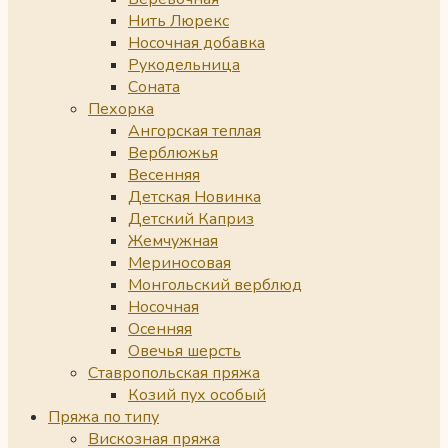
Нить Люрекс
Носочная добавка
Рукодельница
Соната
Пехорка
Ангорская теплая
Верблюжья
Весенняя
Детская Новинка
Детский Каприз
Жемчужная
Мериносовая
Монгольский верблюд
Носочная
Осенняя
Овечья шерсть
Ставропольская пряжа
Козий пух особый
Пряжа по типу
Вискозная пряжа