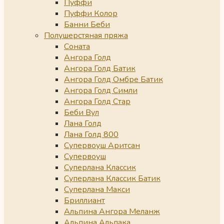
Пуффи
Пуффи Колор
Банни Беби
Полушерстяная пряжа
Соната
Ангора Голд
Ангора Голд Батик
Ангора Голд Омбре Батик
Ангора Голд Симли
Ангора Голд Стар
Беби Вул
Лана Голд
Лана Голд 800
Супервоуш Аритсан
Супервоуш
Суперлана Классик
Суперлана Классик Батик
Суперлана Макси
Бриллиант
Альпина Ангора Меланж
Альпина Альпака