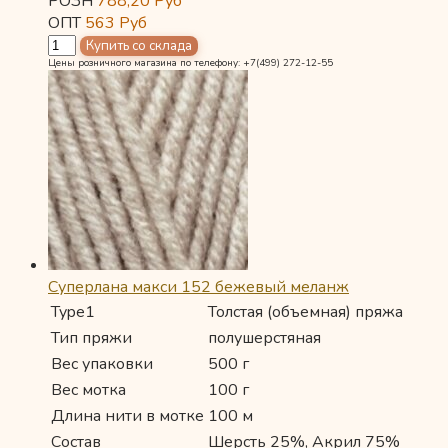
РОЗН
788,20
Руб
ОПТ
563
Руб
Цены розничного магазина по телефону: +7(499) 272-12-55
Суперлана макси 152 бежевый меланж
Type1
Толстая (объемная) пряжа
Тип пряжи
полушерстяная
Вес упаковки
500 г
Вес мотка
100 г
Длина нити в мотке
100 м
Состав
Шерсть 25%, Акрил 75%