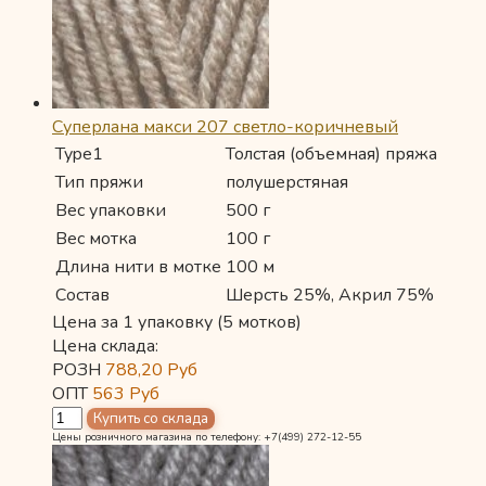
Суперлана макси 207 светло-коричневый
Type1
Толстая (объемная) пряжа
Тип пряжи
полушерстяная
Вес упаковки
500 г
Вес мотка
100 г
Длина нити в мотке
100 м
Состав
Шерсть 25%, Акрил 75%
Цена за 1 упаковку (5 мотков)
Цена склада:
РОЗН
788,20
Руб
ОПТ
563
Руб
Цены розничного магазина по телефону: +7(499) 272-12-55