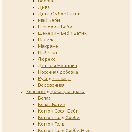
Верона
Дива
Дива Омбре Батик
Май Беби
Шекерим Беби
Шекерим Беби Батик
Париж
Макраме
Пайетки
Люрекс
Детская Новинка
Носочная добавка
Рукодельница
Веревочная
Хлопкосодержащая пряжа
Белла
Белла Батик
Коттон Софт Беби
Коттон Голд Хобби
Коттон Голд
Коттон Голд Хобби Нью