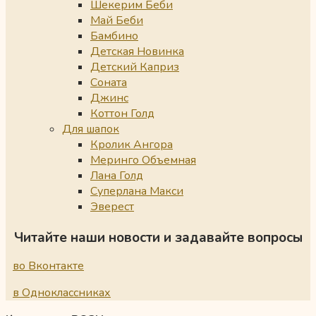
Шекерим Беби
Май Беби
Бамбино
Детская Новинка
Детский Каприз
Соната
Джинс
Коттон Голд
Для шапок
Кролик Ангора
Меринго Объемная
Лана Голд
Суперлана Макси
Эверест
Читайте наши новости и задавайте вопросы
во Вконтакте
в Одноклассниках