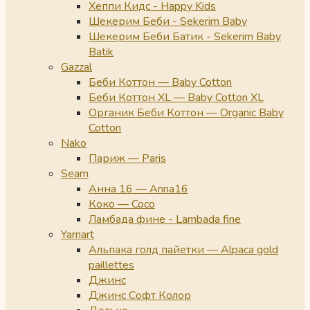
Хеппи Кидс - Happy Kids
Шекерим Беби - Sekerim Baby
Шекерим Беби Батик - Sekerim Baby
Batik
Gazzal
Беби Коттон — Baby Cotton
Беби Коттон XL — Baby Cotton XL
Органик Беби Коттон — Organic Baby
Cotton
Nako
Париж — Paris
Seam
Анна 16 — Anna16
Коко — Coco
Ламбада фине - Lambada fine
Yarnart
Альпака голд пайетки — Alpaca gold
paillettes
Джинс
Джинс Софт Колор