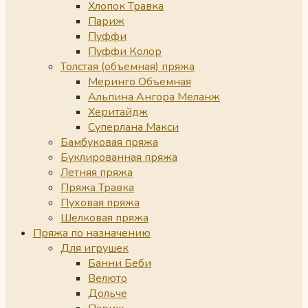
Хлопок Травка
Париж
Пуффи
Пуффи Колор
Толстая (объемная) пряжа
Меринго Объемная
Альпина Ангора Меланж
Херитайдж
Суперлана Макси
Бамбуковая пряжа
Буклированная пряжа
Летняя пряжа
Пряжа Травка
Пуховая пряжа
Шелковая пряжа
Пряжа по назначению
Для игрушек
Банни Беби
Велюто
Дольче