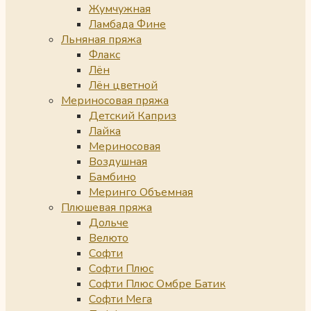
Жумчужная
Ламбада Фине
Льняная пряжа
Флакс
Лён
Лён цветной
Мериносовая пряжа
Детский Каприз
Лайка
Мериносовая
Воздушная
Бамбино
Меринго Объемная
Плюшевая пряжа
Дольче
Велюто
Софти
Софти Плюс
Софти Плюс Омбре Батик
Софти Мега