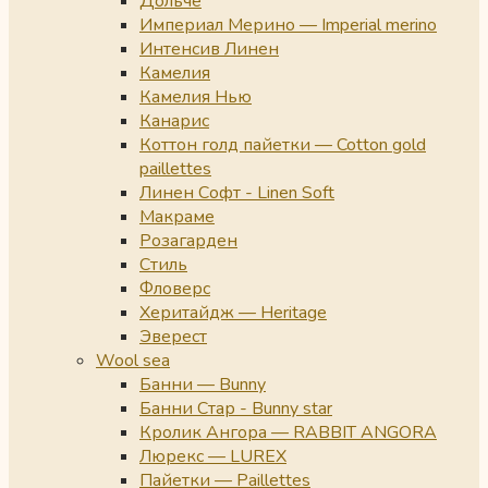
Дольче
Империал Мерино — Imperial merino
Интенсив Линен
Камелия
Камелия Нью
Канарис
Коттон голд пайетки — Cotton gold
paillettes
Линен Софт - Linen Soft
Макраме
Розагарден
Стиль
Фловерс
Херитайдж — Heritage
Эверест
Wool sea
Банни — Bunny
Банни Стар - Bunny star
Кролик Ангора — RABBIT ANGORA
Люрекс — LUREX
Пайетки — Paillettes