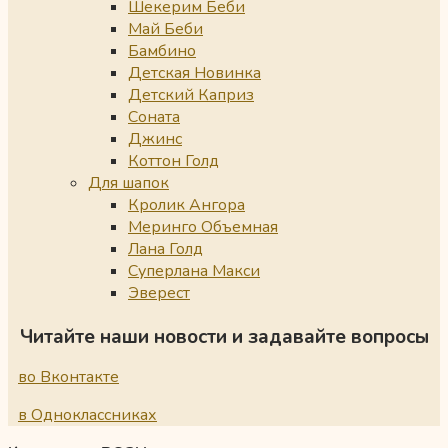
Шекерим Беби
Май Беби
Бамбино
Детская Новинка
Детский Каприз
Соната
Джинс
Коттон Голд
Для шапок
Кролик Ангора
Меринго Объемная
Лана Голд
Суперлана Макси
Эверест
Читайте наши новости и задавайте вопросы
во Вконтакте
в Одноклассниках