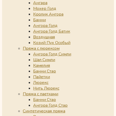
Ангара
Мохер Голд
Кролик Ангора
Банни
Ангора Голд
Ангора Голд Батик
Воздушная
Козий Пух Особый
Пряжа с люрексом
Ангора Голд Симли
Шал Симли
Камелия
Банни Стар
Пайетки
Люрекс
Нить Люрекс
Пряжа с паетками
Банни Стар
Ангора Голд Стар
Синтетическая пряжа