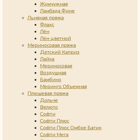
Жумчужная
Ламбада Фине
Льняная пряжа
Флакс
Лён
Лён цветной
Мериносовая пряжа
Детский Каприз
Лайка
Мериносовая
Воздушная
Бамбино
Меринго Объемная
Плюшевая пряжа
Дольче
Велюто
Софти
Софти Плюс
Софти Плюс Омбре Батик
Софти Мега