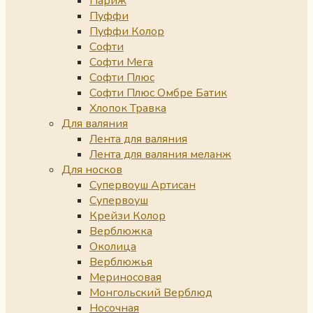
Париж
Пуффи
Пуффи Колор
Софти
Софти Мега
Софти Плюс
Софти Плюс Омбре Батик
Хлопок Травка
Для валяния
Лента для валяния
Лента для валяния меланж
Для носков
Супервоуш Артисан
Супервоуш
Крейзи Колор
Верблюжка
Околица
Верблюжья
Мериносовая
Монгольский Верблюд
Носочная