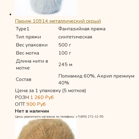
Париж 10914 металлический серый
Type1
Фантазийная пряжа
Тип пряжи
синтетическая
Вес упаковки
500 г
Вес мотка
100 г
Длина нити в
245 м
мотке
Полиамид 60%, Акрил премиум
Состав
40%
Цена за 1 упаковку (5 мотков)
РОЗН
1 260
Руб
ОПТ
900
Руб
Нет в наличии
Цены розничного магазина по телефону: +7(499) 272-12-55