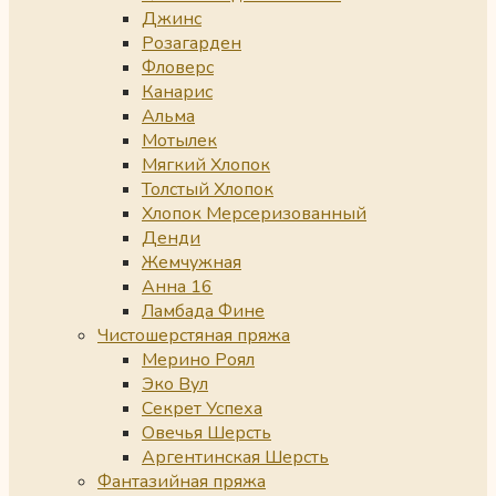
Джинс
Розагарден
Фловерс
Канарис
Альма
Мотылек
Мягкий Хлопок
Толстый Хлопок
Хлопок Мерсеризованный
Денди
Жемчужная
Анна 16
Ламбада Фине
Чистошерстяная пряжа
Мерино Роял
Эко Вул
Секрет Успеха
Овечья Шерсть
Аргентинская Шерсть
Фантазийная пряжа