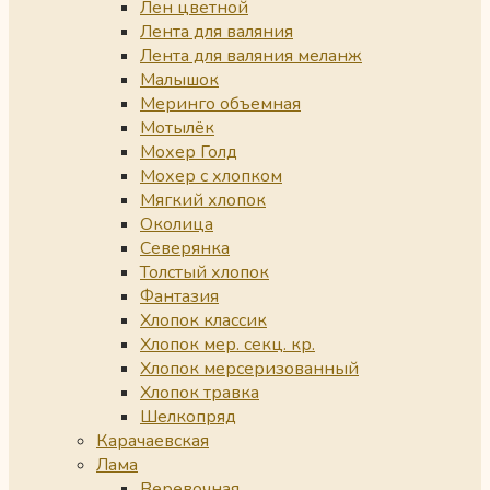
Лен цветной
Лента для валяния
Лента для валяния меланж
Малышок
Меринго объемная
Мотылёк
Мохер Голд
Мохер с хлопком
Мягкий хлопок
Околица
Северянка
Толстый хлопок
Фантазия
Хлопок классик
Хлопок мер. секц. кр.
Хлопок мерсеризованный
Хлопок травка
Шелкопряд
Карачаевская
Лама
Веревочная