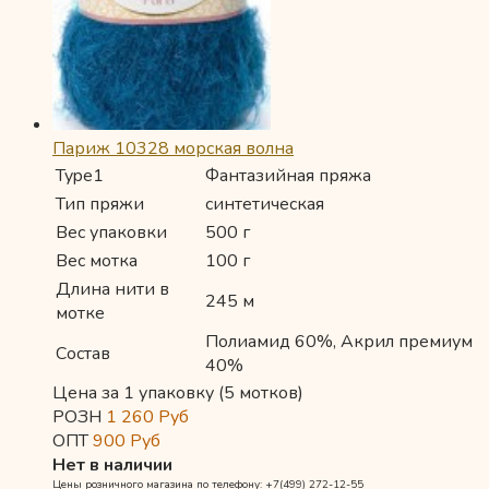
Париж 10328 морская волна
Type1
Фантазийная пряжа
Тип пряжи
синтетическая
Вес упаковки
500 г
Вес мотка
100 г
Длина нити в
245 м
мотке
Полиамид 60%, Акрил премиум
Состав
40%
Цена за 1 упаковку (5 мотков)
РОЗН
1 260
Руб
ОПТ
900
Руб
Нет в наличии
Цены розничного магазина по телефону: +7(499) 272-12-55