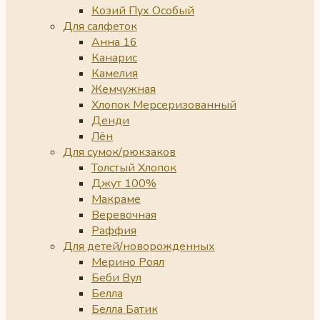
Козий Пух Особый
Для салфеток
Анна 16
Канарис
Камелия
Жемчужная
Хлопок Мерсеризованный
Денди
Лён
Для сумок/рюкзаков
Толстый Хлопок
Джут 100%
Макраме
Веревочная
Раффия
Для детей/новорожденных
Мерино Роял
Беби Вул
Белла
Белла Батик