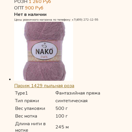
РОЗН
1 260
Руб
ОПТ
900
Руб
Нет в наличии
Цены розничного магазина по телефону: +7(499) 272-12-55
Париж 1429 пыльная роза
Type1
Фантазийная пряжа
Тип пряжи
синтетическая
Вес упаковки
500 г
Вес мотка
100 г
Длина нити в
245 м
мотке