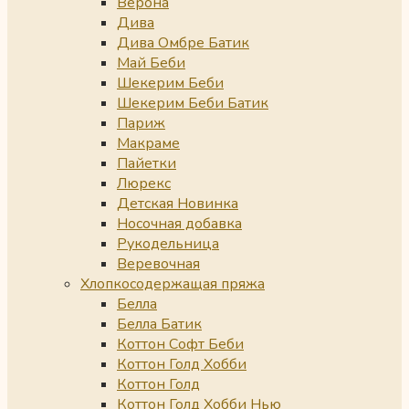
Верона
Дива
Дива Омбре Батик
Май Беби
Шекерим Беби
Шекерим Беби Батик
Париж
Макраме
Пайетки
Люрекс
Детская Новинка
Носочная добавка
Рукодельница
Веревочная
Хлопкосодержащая пряжа
Белла
Белла Батик
Коттон Софт Беби
Коттон Голд Хобби
Коттон Голд
Коттон Голд Хобби Нью