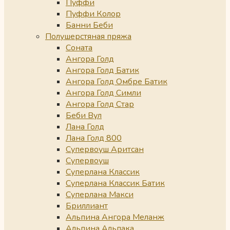
Пуффи
Пуффи Колор
Банни Беби
Полушерстяная пряжа
Соната
Ангора Голд
Ангора Голд Батик
Ангора Голд Омбре Батик
Ангора Голд Симли
Ангора Голд Стар
Беби Вул
Лана Голд
Лана Голд 800
Супервоуш Аритсан
Супервоуш
Суперлана Классик
Суперлана Классик Батик
Суперлана Макси
Бриллиант
Альпина Ангора Меланж
Альпина Альпака