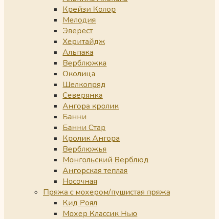
Крейзи Колор
Мелодия
Эверест
Херитайдж
Альпака
Верблюжка
Околица
Шелкопряд
Северянка
Ангора кролик
Банни
Банни Стар
Кролик Ангора
Верблюжья
Монгольский Верблюд
Ангорская теплая
Носочная
Пряжа с мохером/пушистая пряжа
Кид Роял
Мохер Классик Нью