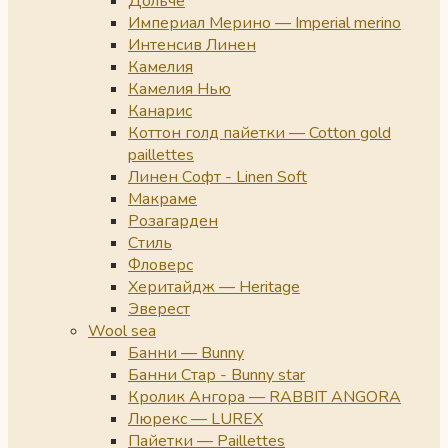
Дольче
Империал Мерино — Imperial merino
Интенсив Линен
Камелия
Камелия Нью
Канарис
Коттон голд пайетки — Cotton gold
paillettes
Линен Софт - Linen Soft
Макраме
Розагарден
Стиль
Фловерс
Херитайдж — Heritage
Эверест
Wool sea
Банни — Bunny
Банни Стар - Bunny star
Кролик Ангора — RABBIT ANGORA
Люрекс — LUREX
Пайетки — Paillettes