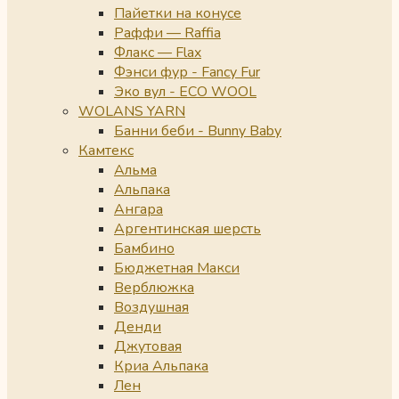
Пайетки на конусе
Раффи — Raffia
Флакс — Flax
Фэнси фур - Fancy Fur
Эко вул - ECO WOOL
WOLANS YARN
Банни беби - Bunny Baby
Камтекс
Альма
Альпака
Ангара
Аргентинская шерсть
Бамбино
Бюджетная Макси
Верблюжка
Воздушная
Денди
Джутовая
Криа Альпака
Лен