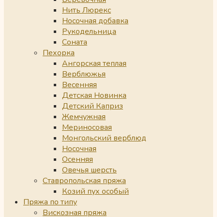
Нить Люрекс
Носочная добавка
Рукодельница
Соната
Пехорка
Ангорская теплая
Верблюжья
Весенняя
Детская Новинка
Детский Каприз
Жемчужная
Мериносовая
Монгольский верблюд
Носочная
Осенняя
Овечья шерсть
Ставропольская пряжа
Козий пух особый
Пряжа по типу
Вискозная пряжа