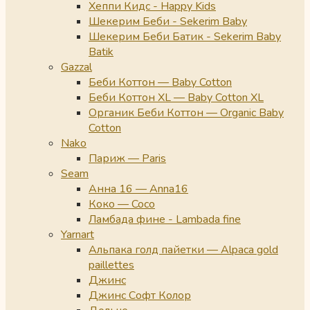
Хеппи Кидс - Happy Kids
Шекерим Беби - Sekerim Baby
Шекерим Беби Батик - Sekerim Baby
Batik
Gazzal
Беби Коттон — Baby Cotton
Беби Коттон XL — Baby Cotton XL
Органик Беби Коттон — Organic Baby
Cotton
Nako
Париж — Paris
Seam
Анна 16 — Anna16
Коко — Coco
Ламбада фине - Lambada fine
Yarnart
Альпака голд пайетки — Alpaca gold
paillettes
Джинс
Джинс Софт Колор