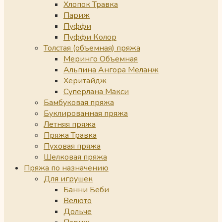
Хлопок Травка
Париж
Пуффи
Пуффи Колор
Толстая (объемная) пряжа
Меринго Объемная
Альпина Ангора Меланж
Херитайдж
Суперлана Макси
Бамбуковая пряжа
Буклированная пряжа
Летняя пряжа
Пряжа Травка
Пуховая пряжа
Шелковая пряжа
Пряжа по назначению
Для игрушек
Банни Беби
Велюто
Дольче