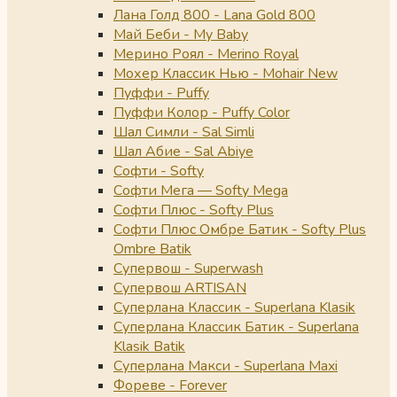
Лана Голд 800 - Lana Gold 800
Май Беби - My Baby
Мерино Роял - Merino Royal
Мохер Классик Нью - Mohair New
Пуффи - Puffy
Пуффи Колор - Puffy Color
Шал Симли - Sal Simli
Шал Абие - Sal Abiye
Софти - Softy
Софти Мега — Softy Mega
Софти Плюс - Softy Plus
Софти Плюс Омбре Батик - Softy Plus
Ombre Batik
Супервош - Superwash
Супервош ARTISAN
Суперлана Классик - Superlana Klasik
Суперлана Классик Батик - Superlana
Klasik Batik
Суперлана Макси - Superlana Maxi
Фореве - Forever