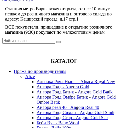
Станция метро Варшавская открыта, от нее 10 минут
пешком до розничного магазина и оптового склада по
адресу: Каширский проезд, д.17 стр.1
ВСЕ покупатели, пришедшие к открытию розничного
магазина (9:30) покупают по мелкооптовым ценам
КАТАЛОГ
Пряжа по производителям
Alize
Альпака Роял Нью — Alpaca Royal New
Ангора Голд - Angora Gold
Ангора Голд Батик - Angora Gold Batik
Ангора Голд Омбре Батик - Angora Gold
Ombre Batik
Ангора реал 40 - Angora Real 40
Ангора Голд Симли - Angora Gold Simli
Ангора Голд Стар - Angora Gold Star
Беби Вул - Baby Wool
Белла - Bella 100г