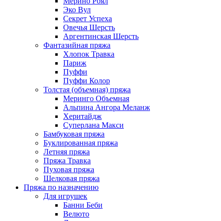
Мерино Роял
Эко Вул
Секрет Успеха
Овечья Шерсть
Аргентинская Шерсть
Фантазийная пряжа
Хлопок Травка
Париж
Пуффи
Пуффи Колор
Толстая (объемная) пряжа
Меринго Объемная
Альпина Ангора Меланж
Херитайдж
Суперлана Макси
Бамбуковая пряжа
Буклированная пряжа
Летняя пряжа
Пряжа Травка
Пуховая пряжа
Шелковая пряжа
Пряжа по назначению
Для игрушек
Банни Беби
Велюто