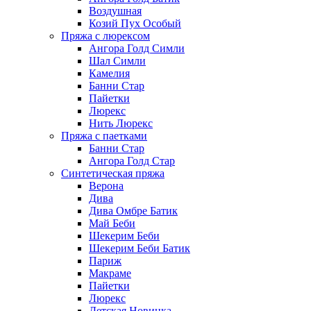
Воздушная
Козий Пух Особый
Пряжа с люрексом
Ангора Голд Симли
Шал Симли
Камелия
Банни Стар
Пайетки
Люрекс
Нить Люрекс
Пряжа с паетками
Банни Стар
Ангора Голд Стар
Синтетическая пряжа
Верона
Дива
Дива Омбре Батик
Май Беби
Шекерим Беби
Шекерим Беби Батик
Париж
Макраме
Пайетки
Люрекс
Детская Новинка