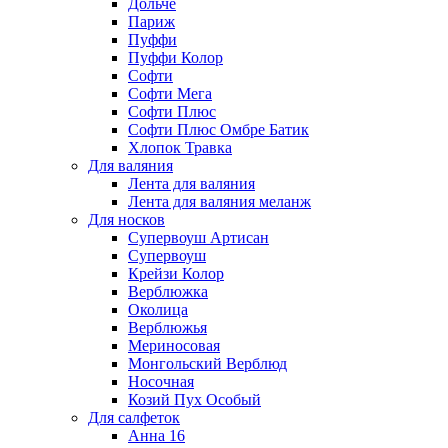
Дольче
Париж
Пуффи
Пуффи Колор
Софти
Софти Мега
Софти Плюс
Софти Плюс Омбре Батик
Хлопок Травка
Для валяния
Лента для валяния
Лента для валяния меланж
Для носков
Супервоуш Артисан
Супервоуш
Крейзи Колор
Верблюжка
Околица
Верблюжья
Мериносовая
Монгольский Верблюд
Носочная
Козий Пух Особый
Для салфеток
Анна 16