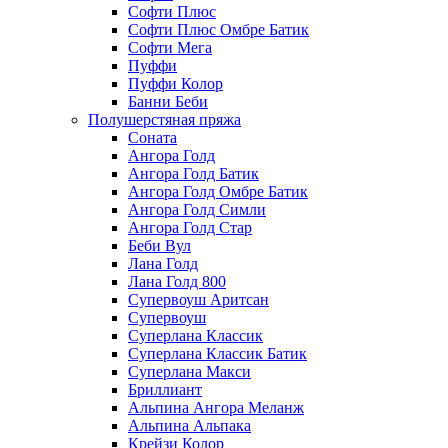
Софти Плюс
Софти Плюс Омбре Батик
Софти Мега
Пуффи
Пуффи Колор
Банни Беби
Полушерстяная пряжа
Соната
Ангора Голд
Ангора Голд Батик
Ангора Голд Омбре Батик
Ангора Голд Симли
Ангора Голд Стар
Беби Вул
Лана Голд
Лана Голд 800
Супервоуш Аритсан
Супервоуш
Суперлана Классик
Суперлана Классик Батик
Суперлана Макси
Бриллиант
Альпина Ангора Меланж
Альпина Альпака
Крейзи Колор