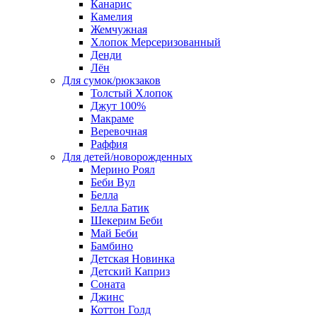
Канарис
Камелия
Жемчужная
Хлопок Мерсеризованный
Денди
Лён
Для сумок/рюкзаков
Толстый Хлопок
Джут 100%
Макраме
Веревочная
Раффия
Для детей/новорожденных
Мерино Роял
Беби Вул
Белла
Белла Батик
Шекерим Беби
Май Беби
Бамбино
Детская Новинка
Детский Каприз
Соната
Джинс
Коттон Голд