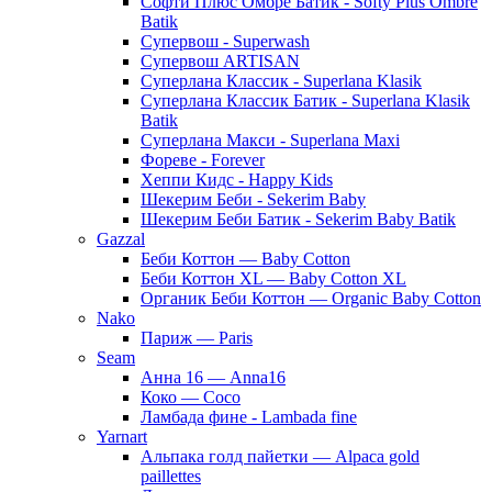
Софти Плюс Омбре Батик - Softy Plus Ombre
Batik
Супервош - Superwash
Супервош ARTISAN
Суперлана Классик - Superlana Klasik
Суперлана Классик Батик - Superlana Klasik
Batik
Суперлана Макси - Superlana Maxi
Фореве - Forever
Хеппи Кидс - Happy Kids
Шекерим Беби - Sekerim Baby
Шекерим Беби Батик - Sekerim Baby Batik
Gazzal
Беби Коттон — Baby Cotton
Беби Коттон XL — Baby Cotton XL
Органик Беби Коттон — Organic Baby Cotton
Nako
Париж — Paris
Seam
Анна 16 — Anna16
Коко — Coco
Ламбада фине - Lambada fine
Yarnart
Альпака голд пайетки — Alpaca gold
paillettes