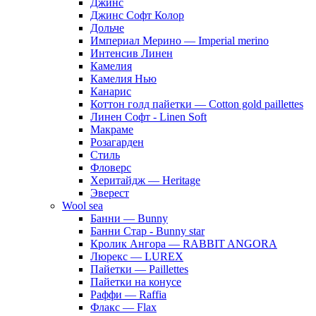
Джинс
Джинс Софт Колор
Дольче
Империал Мерино — Imperial merino
Интенсив Линен
Камелия
Камелия Нью
Канарис
Коттон голд пайетки — Cotton gold paillettes
Линен Софт - Linen Soft
Макраме
Розагарден
Стиль
Фловерс
Херитайдж — Heritage
Эверест
Wool sea
Банни — Bunny
Банни Стар - Bunny star
Кролик Ангора — RABBIT ANGORA
Люрекс — LUREX
Пайетки — Paillettes
Пайетки на конусе
Раффи — Raffia
Флакс — Flax