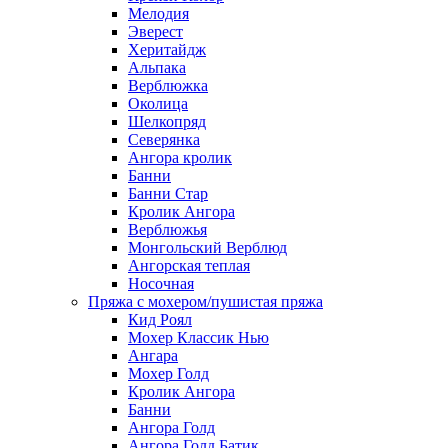
Мелодия
Эверест
Херитайдж
Альпака
Верблюжка
Околица
Шелкопряд
Северянка
Ангора кролик
Банни
Банни Стар
Кролик Ангора
Верблюжья
Монгольский Верблюд
Ангорская теплая
Носочная
Пряжа с мохером/пушистая пряжа
Кид Роял
Мохер Классик Нью
Ангара
Мохер Голд
Кролик Ангора
Банни
Ангора Голд
Ангора Голд Батик