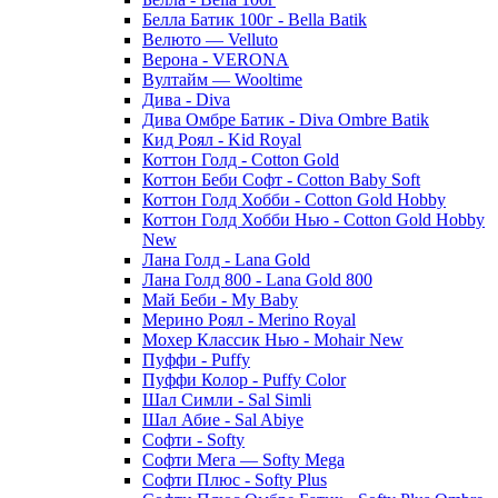
Белла Батик 100г - Bella Batik
Велюто — Velluto
Верона - VERONA
Вултайм — Wooltime
Дива - Diva
Дива Омбре Батик - Diva Ombre Batik
Кид Роял - Kid Royal
Коттон Голд - Cotton Gold
Коттон Беби Софт - Cotton Baby Soft
Коттон Голд Хобби - Cotton Gold Hobby
Коттон Голд Хобби Нью - Cotton Gold Hobby
New
Лана Голд - Lana Gold
Лана Голд 800 - Lana Gold 800
Май Беби - My Baby
Мерино Роял - Merino Royal
Мохер Классик Нью - Mohair New
Пуффи - Puffy
Пуффи Колор - Puffy Color
Шал Симли - Sal Simli
Шал Абие - Sal Abiye
Софти - Softy
Софти Мега — Softy Mega
Софти Плюс - Softy Plus