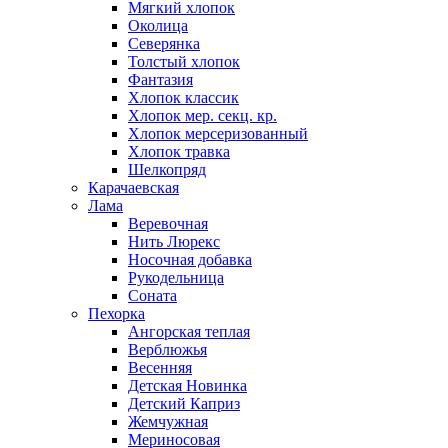
Мягкий хлопок
Околица
Северянка
Толстый хлопок
Фантазия
Хлопок классик
Хлопок мер. секц. кр.
Хлопок мерсеризованный
Хлопок травка
Шелкопряд
Карачаевская
Лама
Веревочная
Нить Люрекс
Носочная добавка
Рукодельница
Соната
Пехорка
Ангорская теплая
Верблюжья
Весенняя
Детская Новинка
Детский Каприз
Жемчужная
Мериносовая