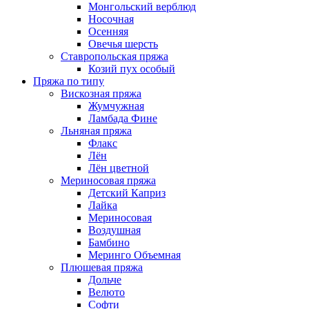
Монгольский верблюд
Носочная
Осенняя
Овечья шерсть
Ставропольская пряжа
Козий пух особый
Пряжа по типу
Вискозная пряжа
Жумчужная
Ламбада Фине
Льняная пряжа
Флакс
Лён
Лён цветной
Мериносовая пряжа
Детский Каприз
Лайка
Мериносовая
Воздушная
Бамбино
Меринго Объемная
Плюшевая пряжа
Дольче
Велюто
Софти