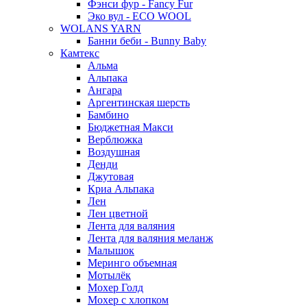
Фэнси фур - Fancy Fur
Эко вул - ECO WOOL
WOLANS YARN
Банни беби - Bunny Baby
Камтекс
Альма
Альпака
Ангара
Аргентинская шерсть
Бамбино
Бюджетная Макси
Верблюжка
Воздушная
Денди
Джутовая
Криа Альпака
Лен
Лен цветной
Лента для валяния
Лента для валяния меланж
Малышок
Меринго объемная
Мотылёк
Мохер Голд
Мохер с хлопком