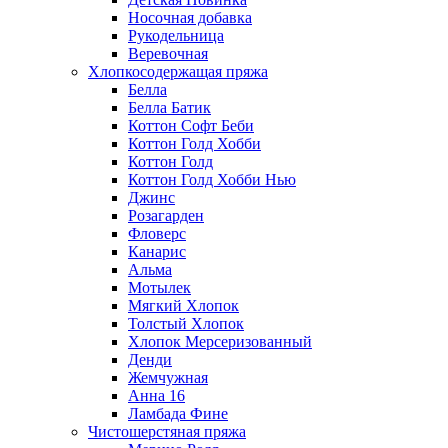
Носочная добавка
Рукодельница
Веревочная
Хлопкосодержащая пряжа
Белла
Белла Батик
Коттон Софт Беби
Коттон Голд Хобби
Коттон Голд
Коттон Голд Хобби Нью
Джинс
Розагарден
Фловерс
Канарис
Альма
Мотылек
Мягкий Хлопок
Толстый Хлопок
Хлопок Мерсеризованный
Денди
Жемчужная
Анна 16
Ламбада Фине
Чистошерстяная пряжа