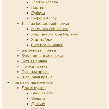
Хлопок Травка
Париж
Пуффи
Пуффи Колор
Толстая (объемная) пряжа
Меринго Объемная
Альпина Ангора Меланж
Херитайдж
Суперлана Макси
Бамбуковая пряжа
Буклированная пряжа
Летняя пряжа
Пряжа Травка
Пуховая пряжа
Шелковая пряжа
Пряжа по назначению
Для игрушек
Банни Беби
Велюто
Дольче