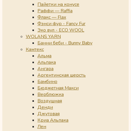
Пайетки на конусе
Раффи — Raffia
Флакс — Flax
Фэнси фур - Fancy Fur
Эко вул - ECO WOOL
WOLANS YARN
Банни беби - Bunny Baby
Камтекс
Альма
Альпака
Ангара
Аргентинская шерсть
Бамбино
Бюджетная Макси
Верблюжка
Воздушная
Денди
Джутовая
Криа Альпака
Лен