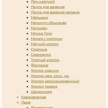
Лен цветной
Лента для валяния
Лента для валяния меланж
Малышок
Меринго объемная
Мотылёк
Мохер Голд
Мохер с хлопком
Мягкий хлопок
Околица
Северянка
Толстый хлопок
Фантазия
Хлопок классик
Хлопок мер. секц. кр.
Хлопок мерсеризованный
Хлопок травка
Шелкопряд
Карачаевская
Лама
Веревочная