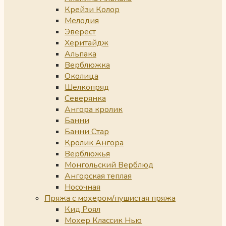
Крейзи Колор
Мелодия
Эверест
Херитайдж
Альпака
Верблюжка
Околица
Шелкопряд
Северянка
Ангора кролик
Банни
Банни Стар
Кролик Ангора
Верблюжья
Монгольский Верблюд
Ангорская теплая
Носочная
Пряжа с мохером/пушистая пряжа
Кид Роял
Мохер Классик Нью