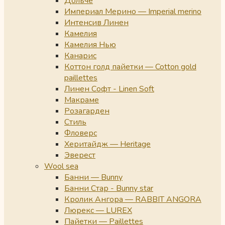
Дольче
Империал Мерино — Imperial merino
Интенсив Линен
Камелия
Камелия Нью
Канарис
Коттон голд пайетки — Cotton gold
paillettes
Линен Софт - Linen Soft
Макраме
Розагарден
Стиль
Фловерс
Херитайдж — Heritage
Эверест
Wool sea
Банни — Bunny
Банни Стар - Bunny star
Кролик Ангора — RABBIT ANGORA
Люрекс — LUREX
Пайетки — Paillettes