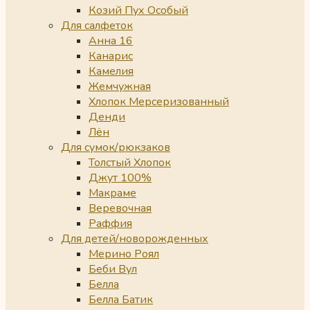
Козий Пух Особый
Для салфеток
Анна 16
Канарис
Камелия
Жемчужная
Хлопок Мерсеризованный
Денди
Лён
Для сумок/рюкзаков
Толстый Хлопок
Джут 100%
Макраме
Веревочная
Раффия
Для детей/новорожденных
Мерино Роял
Беби Вул
Белла
Белла Батик