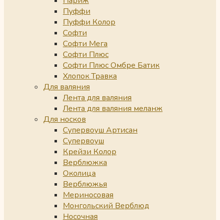
Париж
Пуффи
Пуффи Колор
Софти
Софти Мега
Софти Плюс
Софти Плюс Омбре Батик
Хлопок Травка
Для валяния
Лента для валяния
Лента для валяния меланж
Для носков
Супервоуш Артисан
Супервоуш
Крейзи Колор
Верблюжка
Околица
Верблюжья
Мериносовая
Монгольский Верблюд
Носочная