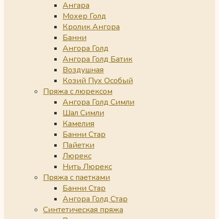
Ангара
Мохер Голд
Кролик Ангора
Банни
Ангора Голд
Ангора Голд Батик
Воздушная
Козий Пух Особый
Пряжа с люрексом
Ангора Голд Симли
Шал Симли
Камелия
Банни Стар
Пайетки
Люрекс
Нить Люрекс
Пряжа с паетками
Банни Стар
Ангора Голд Стар
Синтетическая пряжа