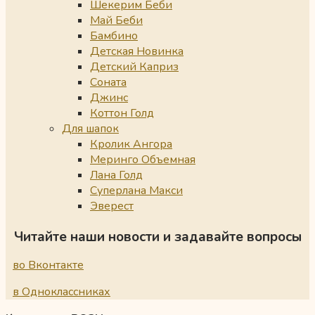
Шекерим Беби
Май Беби
Бамбино
Детская Новинка
Детский Каприз
Соната
Джинс
Коттон Голд
Для шапок
Кролик Ангора
Меринго Объемная
Лана Голд
Суперлана Макси
Эверест
Читайте наши новости и задавайте вопросы
во Вконтакте
в Одноклассниках