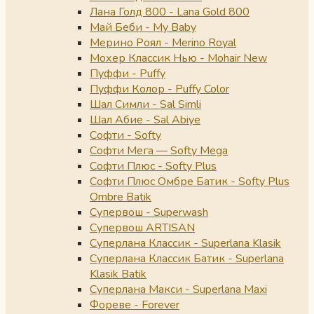
Лана Голд 800 - Lana Gold 800
Май Беби - My Baby
Мерино Роял - Merino Royal
Мохер Классик Нью - Mohair New
Пуффи - Puffy
Пуффи Колор - Puffy Color
Шал Симли - Sal Simli
Шал Абие - Sal Abiye
Софти - Softy
Софти Мега — Softy Mega
Софти Плюс - Softy Plus
Софти Плюс Омбре Батик - Softy Plus
Ombre Batik
Супервош - Superwash
Супервош ARTISAN
Суперлана Классик - Superlana Klasik
Суперлана Классик Батик - Superlana
Klasik Batik
Суперлана Макси - Superlana Maxi
Фореве - Forever