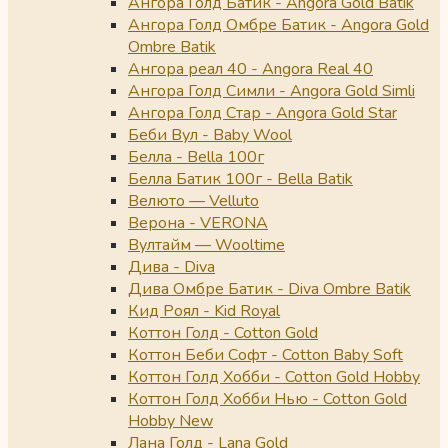
Ангора Голд Батик - Angora Gold Batik
Ангора Голд Омбре Батик - Angora Gold
Ombre Batik
Ангора реал 40 - Angora Real 40
Ангора Голд Симли - Angora Gold Simli
Ангора Голд Стар - Angora Gold Star
Беби Вул - Baby Wool
Белла - Bella 100г
Белла Батик 100г - Bella Batik
Велюто — Velluto
Верона - VERONA
Вултайм — Wooltime
Дива - Diva
Дива Омбре Батик - Diva Ombre Batik
Кид Роял - Kid Royal
Коттон Голд - Cotton Gold
Коттон Беби Софт - Cotton Baby Soft
Коттон Голд Хобби - Cotton Gold Hobby
Коттон Голд Хобби Нью - Cotton Gold
Hobby New
Лана Голд - Lana Gold