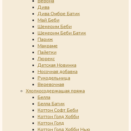
Верона
Дива
Дива Омбре Батик
Май Беби
Шекерим Беби
Шекерим Беби Батик
Париж
Макраме
Пайетки
Люрекс
Детская Новинка
Носочная добавка
Рукодельница
Веревочная
Хлопкосодержащая пряжа
Белла
Белла Батик
Коттон Софт Беби
Коттон Голд Хобби
Коттон Голд
Коттон Голд Хобби Нью