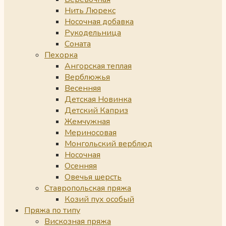
Нить Люрекс
Носочная добавка
Рукодельница
Соната
Пехорка
Ангорская теплая
Верблюжья
Весенняя
Детская Новинка
Детский Каприз
Жемчужная
Мериносовая
Монгольский верблюд
Носочная
Осенняя
Овечья шерсть
Ставропольская пряжа
Козий пух особый
Пряжа по типу
Вискозная пряжа