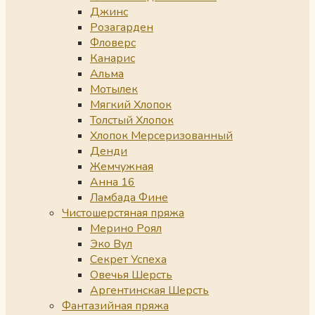
Джинс
Розагарден
Фловерс
Канарис
Альма
Мотылек
Мягкий Хлопок
Толстый Хлопок
Хлопок Мерсеризованный
Денди
Жемчужная
Анна 16
Ламбада Фине
Чистошерстяная пряжа
Мерино Роял
Эко Вул
Секрет Успеха
Овечья Шерсть
Аргентинская Шерсть
Фантазийная пряжа