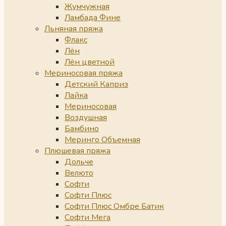
Жумчужная
Ламбада Фине
Льняная пряжа
Флакс
Лён
Лён цветной
Мериносовая пряжа
Детский Каприз
Лайка
Мериносовая
Воздушная
Бамбино
Меринго Объемная
Плюшевая пряжа
Дольче
Велюто
Софти
Софти Плюс
Софти Плюс Омбре Батик
Софти Мега