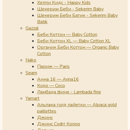
Хеппи Кидс - Happy Kids
Шекерим Беби - Sekerim Baby
Шекерим Беби Батик - Sekerim Baby
Batik
Gazzal
Беби Коттон — Baby Cotton
Беби Коттон XL — Baby Cotton XL
Органик Беби Коттон — Organic Baby
Cotton
Nako
Париж — Paris
Seam
Анна 16 — Anna16
Коко — Coco
Ламбада фине - Lambada fine
Yarnart
Альпака голд пайетки — Alpaca gold
paillettes
Джинс
Джинс Софт Колор