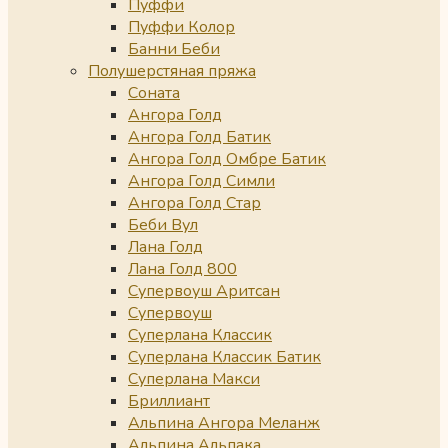
Пуффи
Пуффи Колор
Банни Беби
Полушерстяная пряжа
Соната
Ангора Голд
Ангора Голд Батик
Ангора Голд Омбре Батик
Ангора Голд Симли
Ангора Голд Стар
Беби Вул
Лана Голд
Лана Голд 800
Супервоуш Аритсан
Супервоуш
Суперлана Классик
Суперлана Классик Батик
Суперлана Макси
Бриллиант
Альпина Ангора Меланж
Альпина Альпака