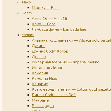
Nako
Париж — Paris
Seam
Анна 16 — Anna16
Коко — Coco
Ламбада фине - Lambada fine
Yarnart
Альпака голд пайетки — Alpaca gold paille
Джинс
Джинс Софт Колор
Дольче
Империал Мерино — Imperial merino
Интенсив Линен
Камелия
Камелия Нью
Канарис
Коттон голд пайетки — Cotton gold paillett
Линен Софт - Linen Soft
Макраме
Розагарден