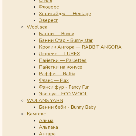
Стиль
Фловерс
Херитайдж — Heritage
Эверест
Wool sea
Банни — Bunny
Банни Стар - Bunny star
Кролик Ангора — RABBIT ANGORA
Люрекс — LUREX
Пайетки — Paillettes
Пайетки на конусе
Раффи — Raffia
Флакс — Flax
Фэнси фур - Fancy Fur
Эко вул - ECO WOOL
WOLANS YARN
Банни беби - Bunny Baby
Камтекс
Альма
Альпака
Ангара