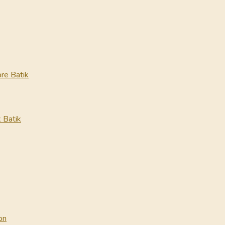
re Batik
 Batik
on