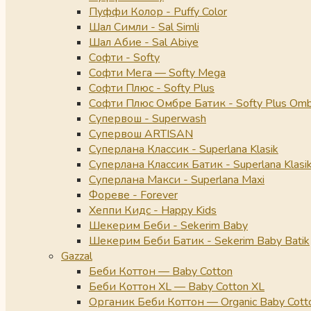
Пуффи Колор - Puffy Color
Шал Симли - Sal Simli
Шал Абие - Sal Abiye
Софти - Softy
Софти Мега — Softy Mega
Софти Плюс - Softy Plus
Софти Плюс Омбре Батик - Softy Plus Omb
Супервош - Superwash
Супервош ARTISAN
Суперлана Классик - Superlana Klasik
Суперлана Классик Батик - Superlana Klasik
Суперлана Макси - Superlana Maxi
Фореве - Forever
Хеппи Кидс - Happy Kids
Шекерим Беби - Sekerim Baby
Шекерим Беби Батик - Sekerim Baby Batik
Gazzal
Беби Коттон — Baby Cotton
Беби Коттон XL — Baby Cotton XL
Органик Беби Коттон — Organic Baby Cott