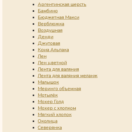
Аргентинская шерсть
Бамбино
Бюджетная Макси
Верблюжка
Воздушная
Денди
Джутовая
Криа Альпака
Лен
Лен цветной
Лента для валяния
Лента для валяния меланж
Малышок
Меринго объемная
Мотылёк
Мохер Голд
Мохер с хлопком
Мягкий хлопок
Околица
Северянка