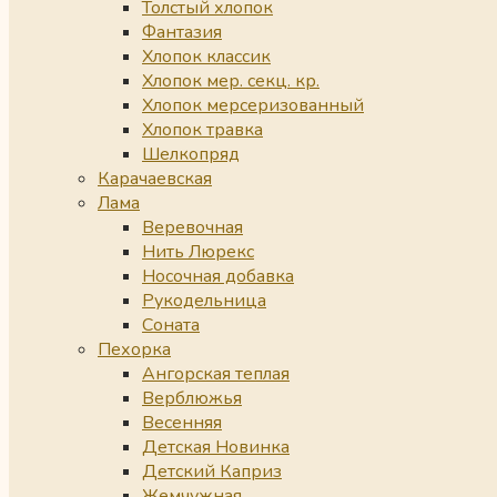
Толстый хлопок
Фантазия
Хлопок классик
Хлопок мер. секц. кр.
Хлопок мерсеризованный
Хлопок травка
Шелкопряд
Карачаевская
Лама
Веревочная
Нить Люрекс
Носочная добавка
Рукодельница
Соната
Пехорка
Ангорская теплая
Верблюжья
Весенняя
Детская Новинка
Детский Каприз
Жемчужная