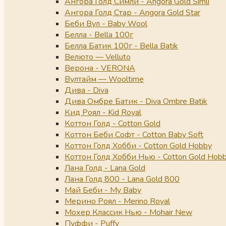
Ангора Голд Симли - Angora Gold Simli
Ангора Голд Стар - Angora Gold Star
Беби Вул - Baby Wool
Белла - Bella 100г
Белла Батик 100г - Bella Batik
Велюто — Velluto
Верона - VERONA
Вултайм — Wooltime
Дива - Diva
Дива Омбре Батик - Diva Ombre Batik
Кид Роял - Kid Royal
Коттон Голд - Cotton Gold
Коттон Беби Софт - Cotton Baby Soft
Коттон Голд Хобби - Cotton Gold Hobby
Коттон Голд Хобби Нью - Cotton Gold Hob
Лана Голд - Lana Gold
Лана Голд 800 - Lana Gold 800
Май Беби - My Baby
Мерино Роял - Merino Royal
Мохер Классик Нью - Mohair New
Пуффи - Puffy