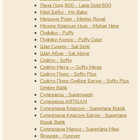
Лана Голд 800 - Lana Gold 800
Май Беби - My Baby
Мерино Роял - Merino Royal
Мохер Классик Нью - Mohair New
Пуффи - Puffy
Пуффи Колор - Puffy Color
Шал Симли - Sal Simli
Шал Абие - Sal Abiye
Софти - Softy
Софти Мега — Softy Mega
Софти Плюс - Softy Plus
Софти Плюс Омбре Батик - Softy Plus
Ombre Batik
Супервош - Superwash
Супервош ARTISAN
Суперлана Классик - Superlana Klasik
Суперлана Классик Батик - Superlana
Klasik Batik
Суперлана Макси - Superlana Maxi
Фореве - Forever