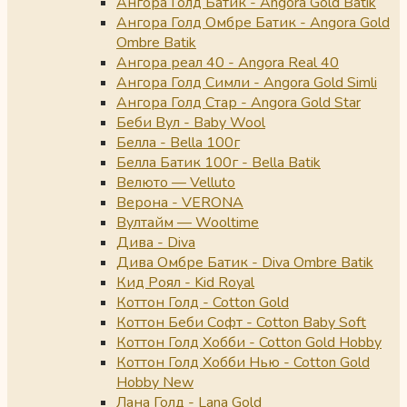
Ангора Голд Батик - Angora Gold Batik
Ангора Голд Омбре Батик - Angora Gold
Ombre Batik
Ангора реал 40 - Angora Real 40
Ангора Голд Симли - Angora Gold Simli
Ангора Голд Стар - Angora Gold Star
Беби Вул - Baby Wool
Белла - Bella 100г
Белла Батик 100г - Bella Batik
Велюто — Velluto
Верона - VERONA
Вултайм — Wooltime
Дива - Diva
Дива Омбре Батик - Diva Ombre Batik
Кид Роял - Kid Royal
Коттон Голд - Cotton Gold
Коттон Беби Софт - Cotton Baby Soft
Коттон Голд Хобби - Cotton Gold Hobby
Коттон Голд Хобби Нью - Cotton Gold
Hobby New
Лана Голд - Lana Gold