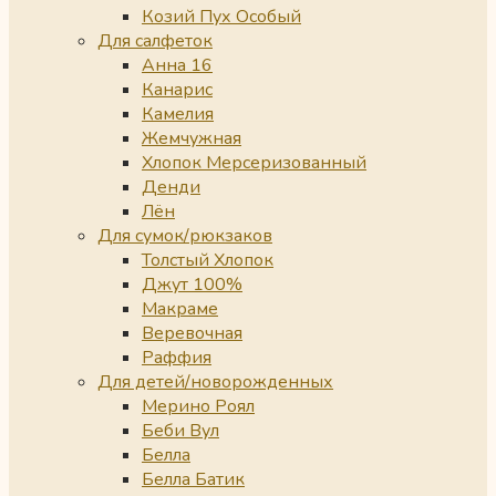
Козий Пух Особый
Для салфеток
Анна 16
Канарис
Камелия
Жемчужная
Хлопок Мерсеризованный
Денди
Лён
Для сумок/рюкзаков
Толстый Хлопок
Джут 100%
Макраме
Веревочная
Раффия
Для детей/новорожденных
Мерино Роял
Беби Вул
Белла
Белла Батик