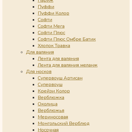
Париж
Пуффи
Пуффи Колор
Софти
Софти Мега
Софти Плюс
Софти Плюс Омбре Батик
Хлопок Травка
Для валяния
Лента для валяния
Лента для валяния меланж
Для носков
Супервоуш Артисан
Супервоуш
Крейзи Колор
Верблюжка
Околица
Верблюжья
Мериносовая
Монгольский Верблюд
Носочная