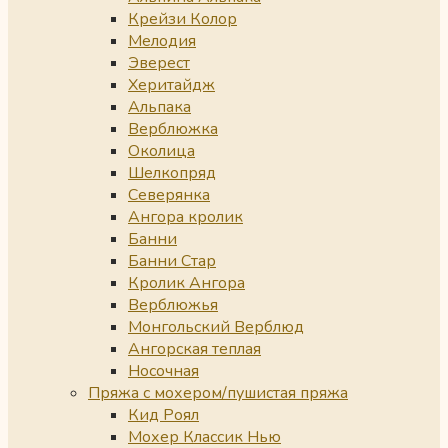
Крейзи Колор
Мелодия
Эверест
Херитайдж
Альпака
Верблюжка
Околица
Шелкопряд
Северянка
Ангора кролик
Банни
Банни Стар
Кролик Ангора
Верблюжья
Монгольский Верблюд
Ангорская теплая
Носочная
Пряжа с мохером/пушистая пряжа
Кид Роял
Мохер Классик Нью