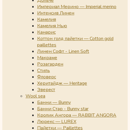
Дольче
Империал Мерино — Imperial merino
Интенсив Линен
Камелия
Камелия Нью
Канарис
Коттон голд пайетки — Cotton gold
paillettes
Линен Софт - Linen Soft
Макраме
Розагарден
Стиль
Фловерс
Херитайдж — Heritage
Эверест
Wool sea
Банни — Bunny
Банни Стар - Bunny star
Кролик Ангора — RABBIT ANGORA
Люрекс — LUREX
Пайетки — Paillettes