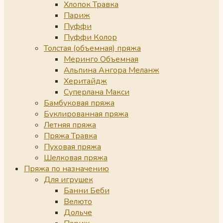
Хлопок Травка
Париж
Пуффи
Пуффи Колор
Толстая (объемная) пряжа
Меринго Объемная
Альпина Ангора Меланж
Херитайдж
Суперлана Макси
Бамбуковая пряжа
Буклированная пряжа
Летняя пряжа
Пряжа Травка
Пуховая пряжа
Шелковая пряжа
Пряжа по назначению
Для игрушек
Банни Беби
Велюто
Дольче