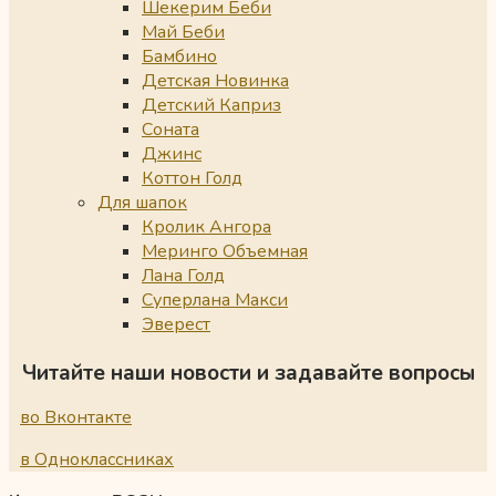
Шекерим Беби
Май Беби
Бамбино
Детская Новинка
Детский Каприз
Соната
Джинс
Коттон Голд
Для шапок
Кролик Ангора
Меринго Объемная
Лана Голд
Суперлана Макси
Эверест
Читайте наши новости и задавайте вопросы
во Вконтакте
в Одноклассниках