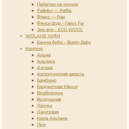
Пайетки на конусе
Раффи — Raffia
Флакс — Flax
Фэнси фур - Fancy Fur
Эко вул - ECO WOOL
WOLANS YARN
Банни беби - Bunny Baby
Камтекс
Альма
Альпака
Ангара
Аргентинская шерсть
Бамбино
Бюджетная Макси
Верблюжка
Воздушная
Денди
Джутовая
Криа Альпака
Лен