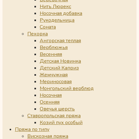
Нить Люрекс
Носочная добавка
Рукодельница
Соната
Пехорка
Ангорская теплая
Верблюжья
Весенняя
Детская Новинка
Детский Каприз
Жемчужная
Мериносовая
Монгольский верблюд
Носочная
Осенняя
Овечья шерсть
Ставропольская пряжа
Козий пух особый
Пряжа по типу
Вискозная пряжа