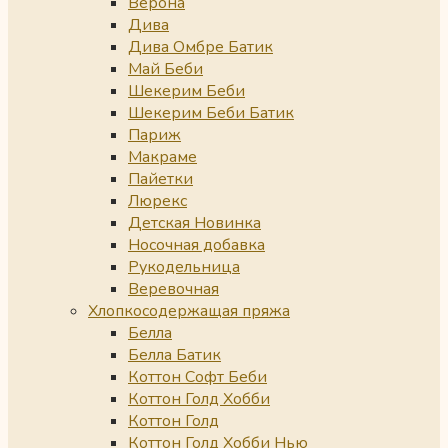
Верона
Дива
Дива Омбре Батик
Май Беби
Шекерим Беби
Шекерим Беби Батик
Париж
Макраме
Пайетки
Люрекс
Детская Новинка
Носочная добавка
Рукодельница
Веревочная
Хлопкосодержащая пряжа
Белла
Белла Батик
Коттон Софт Беби
Коттон Голд Хобби
Коттон Голд
Коттон Голд Хобби Нью