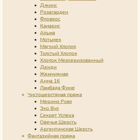
Джинс
Розагарден
Фловерс
Канарис
Альма
Мотылек
Мягкий Хлопок
Толстый Хлопок
Хлопок Мерсеризованный
Денди
Жемчужная
Анна 16
Ламбада Фине
Чистошерстяная пряжа
Мерино Роял
Эко Вул
Секрет Успеха
Овечья Шерсть
Аргентинская Шерсть
Фантазийная пряжа