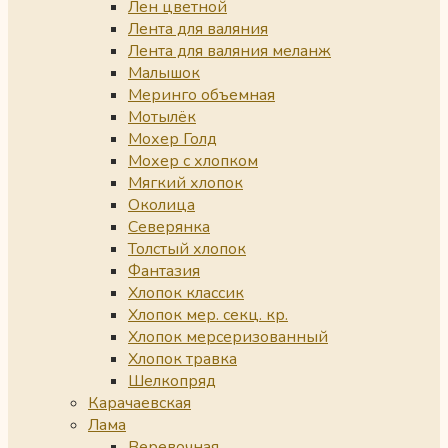
Лен цветной
Лента для валяния
Лента для валяния меланж
Малышок
Меринго объемная
Мотылёк
Мохер Голд
Мохер с хлопком
Мягкий хлопок
Околица
Северянка
Толстый хлопок
Фантазия
Хлопок классик
Хлопок мер. секц. кр.
Хлопок мерсеризованный
Хлопок травка
Шелкопряд
Карачаевская
Лама
Веревочная