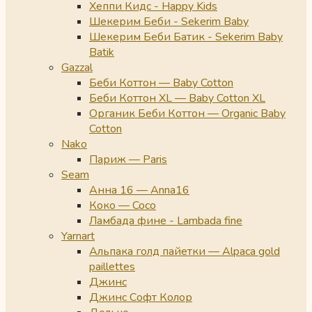
Хеппи Кидс - Happy Kids
Шекерим Беби - Sekerim Baby
Шекерим Беби Батик - Sekerim Baby
Batik
Gazzal
Беби Коттон — Baby Cotton
Беби Коттон XL — Baby Cotton XL
Органик Беби Коттон — Organic Baby
Cotton
Nako
Париж — Paris
Seam
Анна 16 — Anna16
Коко — Coco
Ламбада фине - Lambada fine
Yarnart
Альпака голд пайетки — Alpaca gold
paillettes
Джинс
Джинс Софт Колор