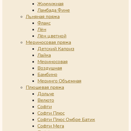
Жумчужная
Ламбада Фине
Льняная пряжа
Флакс
Лён
Лён цветной
Мериносовая пряжа
Детский Каприз
Лайка
Мериносовая
Воздушная
Бамбино
Меринго Объемная
Плюшевая пряжа
Дольче
Велюто
Софти
Софти Плюс
Софти Плюс Омбре Батик
Софти Мега