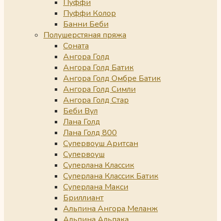
Пуффи
Пуффи Колор
Банни Беби
Полушерстяная пряжа
Соната
Ангора Голд
Ангора Голд Батик
Ангора Голд Омбре Батик
Ангора Голд Симли
Ангора Голд Стар
Беби Вул
Лана Голд
Лана Голд 800
Супервоуш Аритсан
Супервоуш
Суперлана Классик
Суперлана Классик Батик
Суперлана Макси
Бриллиант
Альпина Ангора Меланж
Альпина Альпака