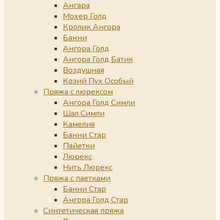
Ангара
Мохер Голд
Кролик Ангора
Банни
Ангора Голд
Ангора Голд Батик
Воздушная
Козий Пух Особый
Пряжа с люрексом
Ангора Голд Симли
Шал Симли
Камелия
Банни Стар
Пайетки
Люрекс
Нить Люрекс
Пряжа с паетками
Банни Стар
Ангора Голд Стар
Синтетическая пряжа