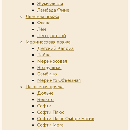
Жумчужная
Ламбада Фине
Льняная пряжа
Флакс
Лён
Лён цветной
Мериносовая пряжа
Детский Каприз
Лайка
Мериносовая
Воздушная
Бамбино
Меринго Объемная
Плюшевая пряжа
Дольче
Велюто
Софти
Софти Плюс
Софти Плюс Омбре Батик
Софти Мега