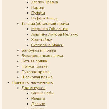
Хлопок Травка
Париж
Пуффи
Пуффи Колор
Толстая (объемная) пряжа
Меринго Объемная
Альпина Ангора Меланж
Херитайдж
Суперлана Макси
Бамбуковая пряжа
Буклированная пряжа
Летняя пряжа
Пряжа Травка
Пуховая пряжа
Шелковая пряжа
Пряжа по назначению
Для игрушек
Банни Беби
Велюто
Дольче