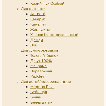
Козий Пух Особый
Для салфеток
Анна 16
Канарис
Камелия
Жемчужная
Хлопок Мерсеризованный
Денди
Лён
Для сумок/рюкзаков
Толстый Хлопок
Джут 100%
Макраме
Веревочная
Раффия
Для детей/новорожденных
Мерино Роял
Беби Вул
Белла
Белла Батик