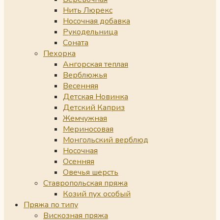
Нить Люрекс
Носочная добавка
Рукодельница
Соната
Пехорка
Ангорская теплая
Верблюжья
Весенняя
Детская Новинка
Детский Каприз
Жемчужная
Мериносовая
Монгольский верблюд
Носочная
Осенняя
Овечья шерсть
Ставропольская пряжа
Козий пух особый
Пряжа по типу
Вискозная пряжа