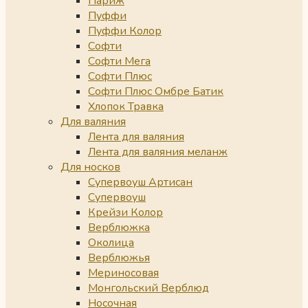
Париж
Пуффи
Пуффи Колор
Софти
Софти Мега
Софти Плюс
Софти Плюс Омбре Батик
Хлопок Травка
Для валяния
Лента для валяния
Лента для валяния меланж
Для носков
Супервоуш Артисан
Супервоуш
Крейзи Колор
Верблюжка
Околица
Верблюжья
Мериносовая
Монгольский Верблюд
Носочная