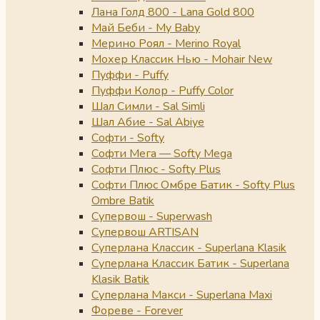
Лана Голд 800 - Lana Gold 800
Май Беби - My Baby
Мерино Роял - Merino Royal
Мохер Классик Нью - Mohair New
Пуффи - Puffy
Пуффи Колор - Puffy Color
Шал Симли - Sal Simli
Шал Абие - Sal Abiye
Софти - Softy
Софти Мега — Softy Mega
Софти Плюс - Softy Plus
Софти Плюс Омбре Батик - Softy Plus
Ombre Batik
Супервош - Superwash
Супервош ARTISAN
Суперлана Классик - Superlana Klasik
Суперлана Классик Батик - Superlana
Klasik Batik
Суперлана Макси - Superlana Maxi
Фореве - Forever