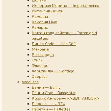
Дольче
Империал Мерино — Imperial merino
Интенсив Линен
Камелия
Камелия Нью
Канарис
Коттон голд пайетки — Cotton gold
paillettes
Линен Софт - Linen Soft
Макраме
Розагарден
Стиль
Фловерс
Херитайдж — Heritage
Эверест
Wool sea
Банни — Bunny
Банни Стар - Bunny star
Кролик Ангора — RABBIT ANGORA
Люрекс — LUREX
Пайетки — Paillettes