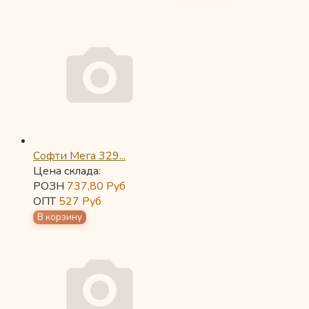
Софти Мега 329...
Цена склада:
РОЗН
737,80
Руб
ОПТ
527
Руб