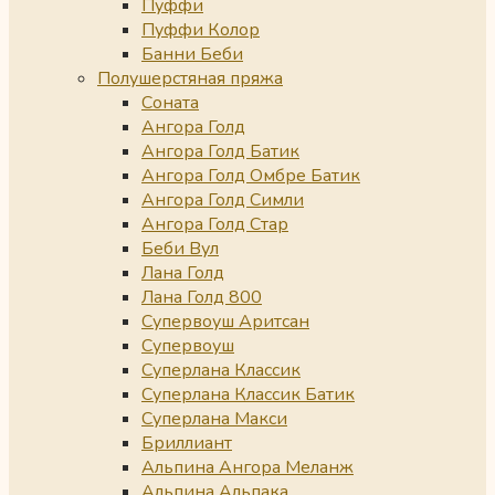
Пуффи
Пуффи Колор
Банни Беби
Полушерстяная пряжа
Соната
Ангора Голд
Ангора Голд Батик
Ангора Голд Омбре Батик
Ангора Голд Симли
Ангора Голд Стар
Беби Вул
Лана Голд
Лана Голд 800
Супервоуш Аритсан
Супервоуш
Суперлана Классик
Суперлана Классик Батик
Суперлана Макси
Бриллиант
Альпина Ангора Меланж
Альпина Альпака