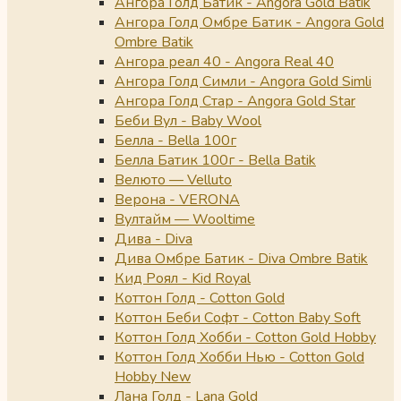
Ангора Голд Батик - Angora Gold Batik
Ангора Голд Омбре Батик - Angora Gold
Ombre Batik
Ангора реал 40 - Angora Real 40
Ангора Голд Симли - Angora Gold Simli
Ангора Голд Стар - Angora Gold Star
Беби Вул - Baby Wool
Белла - Bella 100г
Белла Батик 100г - Bella Batik
Велюто — Velluto
Верона - VERONA
Вултайм — Wooltime
Дива - Diva
Дива Омбре Батик - Diva Ombre Batik
Кид Роял - Kid Royal
Коттон Голд - Cotton Gold
Коттон Беби Софт - Cotton Baby Soft
Коттон Голд Хобби - Cotton Gold Hobby
Коттон Голд Хобби Нью - Cotton Gold
Hobby New
Лана Голд - Lana Gold