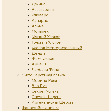
Джинс
Розагарден
Фловерс
Канарис
Альма
Мотылек
Мягкий Хлопок
Толстый Хлопок
Хлопок Мерсеризованный
Денди
Жемчужная
Анна 16
Ламбада Фине
Чистошерстяная пряжа
Мерино Роял
Эко Вул
Секрет Успеха
Овечья Шерсть
Аргентинская Шерсть
Фантазийная пряжа