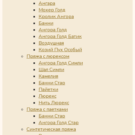
Ангара
Мохер Голд
Кролик Ангора
Банни
Ангора Голд
Ангора Голд Батик
Воздушная
Козий Пух Особый
Пряжа с люрексом
Ангора Голд Симли
Шал Симли
Камелия
Банни Стар
Пайетки
Люрекс
Нить Люрекс
Пряжа с паетками
Банни Стар
Ангора Голд Стар
Синтетическая пряжа