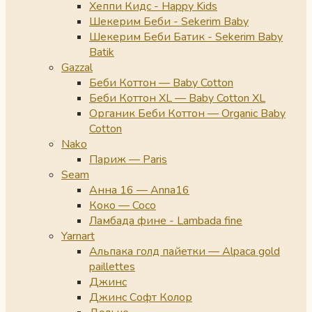
Хеппи Кидс - Happy Kids
Шекерим Беби - Sekerim Baby
Шекерим Беби Батик - Sekerim Baby
Batik
Gazzal
Беби Коттон — Baby Cotton
Беби Коттон XL — Baby Cotton XL
Органик Беби Коттон — Organic Baby
Cotton
Nako
Париж — Paris
Seam
Анна 16 — Anna16
Коко — Coco
Ламбада фине - Lambada fine
Yarnart
Альпака голд пайетки — Alpaca gold
paillettes
Джинс
Джинс Софт Колор