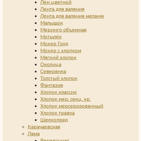
Лен цветной
Лента для валяния
Лента для валяния меланж
Малышок
Меринго объемная
Мотылёк
Мохер Голд
Мохер с хлопком
Мягкий хлопок
Околица
Северянка
Толстый хлопок
Фантазия
Хлопок классик
Хлопок мер. секц. кр.
Хлопок мерсеризованный
Хлопок травка
Шелкопряд
Карачаевская
Лама
Веревочная