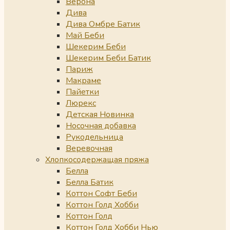
Верона
Дива
Дива Омбре Батик
Май Беби
Шекерим Беби
Шекерим Беби Батик
Париж
Макраме
Пайетки
Люрекс
Детская Новинка
Носочная добавка
Рукодельница
Веревочная
Хлопкосодержащая пряжа
Белла
Белла Батик
Коттон Софт Беби
Коттон Голд Хобби
Коттон Голд
Коттон Голд Хобби Нью