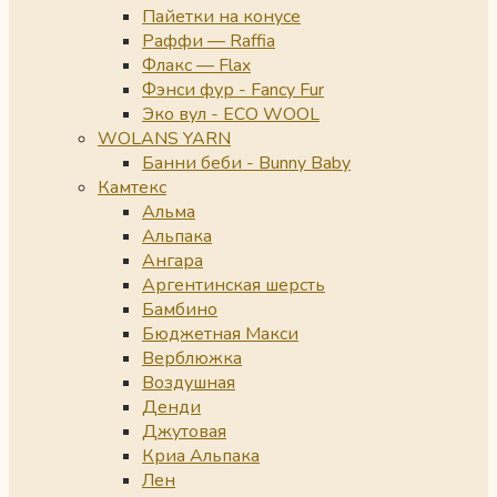
Пайетки на конусе
Раффи — Raffia
Флакс — Flax
Фэнси фур - Fancy Fur
Эко вул - ECO WOOL
WOLANS YARN
Банни беби - Bunny Baby
Камтекс
Альма
Альпака
Ангара
Аргентинская шерсть
Бамбино
Бюджетная Макси
Верблюжка
Воздушная
Денди
Джутовая
Криа Альпака
Лен