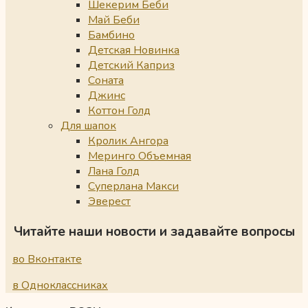
Шекерим Беби
Май Беби
Бамбино
Детская Новинка
Детский Каприз
Соната
Джинс
Коттон Голд
Для шапок
Кролик Ангора
Меринго Объемная
Лана Голд
Суперлана Макси
Эверест
Читайте наши новости и задавайте вопросы
во Вконтакте
в Одноклассниках