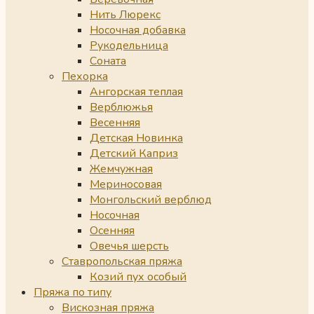
Нить Люрекс
Носочная добавка
Рукодельница
Соната
Пехорка
Ангорская теплая
Верблюжья
Весенняя
Детская Новинка
Детский Каприз
Жемчужная
Мериносовая
Монгольский верблюд
Носочная
Осенняя
Овечья шерсть
Ставропольская пряжа
Козий пух особый
Пряжа по типу
Вискозная пряжа