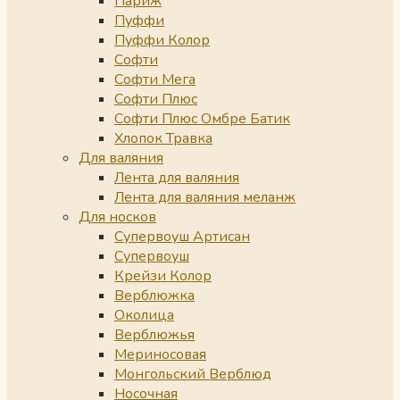
Париж
Пуффи
Пуффи Колор
Софти
Софти Мега
Софти Плюс
Софти Плюс Омбре Батик
Хлопок Травка
Для валяния
Лента для валяния
Лента для валяния меланж
Для носков
Супервоуш Артисан
Супервоуш
Крейзи Колор
Верблюжка
Околица
Верблюжья
Мериносовая
Монгольский Верблюд
Носочная