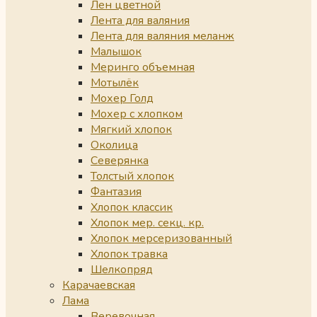
Лен цветной
Лента для валяния
Лента для валяния меланж
Малышок
Меринго объемная
Мотылёк
Мохер Голд
Мохер с хлопком
Мягкий хлопок
Околица
Северянка
Толстый хлопок
Фантазия
Хлопок классик
Хлопок мер. секц. кр.
Хлопок мерсеризованный
Хлопок травка
Шелкопряд
Карачаевская
Лама
Веревочная