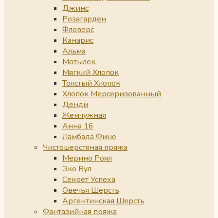
Джинс
Розагарден
Фловерс
Канарис
Альма
Мотылек
Мягкий Хлопок
Толстый Хлопок
Хлопок Мерсеризованный
Денди
Жемчужная
Анна 16
Ламбада Фине
Чистошерстяная пряжа
Мерино Роял
Эко Вул
Секрет Успеха
Овечья Шерсть
Аргентинская Шерсть
Фантазийная пряжа