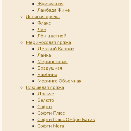
Жумчужная
Ламбада Фине
Льняная пряжа
Флакс
Лён
Лён цветной
Мериносовая пряжа
Детский Каприз
Лайка
Мериносовая
Воздушная
Бамбино
Меринго Объемная
Плюшевая пряжа
Дольче
Велюто
Софти
Софти Плюс
Софти Плюс Омбре Батик
Софти Мега