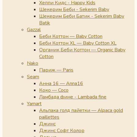
Хеппи Кидс - Happy Kids
Шекерим Беби - Sekerim Baby
Шекерим Беби Батик - Sekerim Baby
Batik
Gazzal
Беби Коттон — Baby Cotton
Беби Коттон XL — Baby Cotton XL
Органик Беби Коттон — Organic Baby
Cotton
Nako
Париж — Paris
Seam
Анна 16 — Anna16
Коко — Coco
Ламбада фине - Lambada fine
Yarnart
Альпака голд пайетки — Alpaca gold
paillettes
Джинс
Джинс Софт Колор