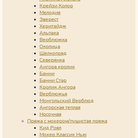
Крейзи Колор
Мелодия
Эверест
Херитайдж
Альпака
Верблюжка
Околица
Шелкопряд
Северянка
Ангора кролик
Банни
Банни Стар
Кролик Ангора
Верблюжья
Монгольский Верблюд
Ангорская теплая
Носочная
Пряжа с мохером/пушистая пряжа
Кид Роял
Мохер Классик Нью