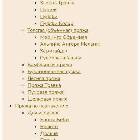
Хлопок Травка
Париж
Пуффи
Пуффи Колор
Толстая (объемная) пряжа
Меринго Объемная
Альпина Ангора Меланж
Херитайдж
Суперлана Макси
Бамбуковая пряжа
Буклированная пряжа
Летняя пряжа
Пряжа Травка
Пуховая пряжа
Шелковая пряжа
Пряжа по назначению
Для игрушек
Банни Беби
Велюто
Дольче