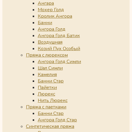
Ангара
Мохер Голд
Кролик Ангора
Банни
Ангора Голд
Ангора Голд Батик
Воздушная
Козий Пух Особый
Пряжа с люрексом
Ангора Голд Симли
Шал Симли
Камелия
Банни Стар
Пайетки
Люрекс
Нить Люрекс
Пряжа с паетками
Банни Стар
Ангора Голд Стар
Синтетическая пряжа