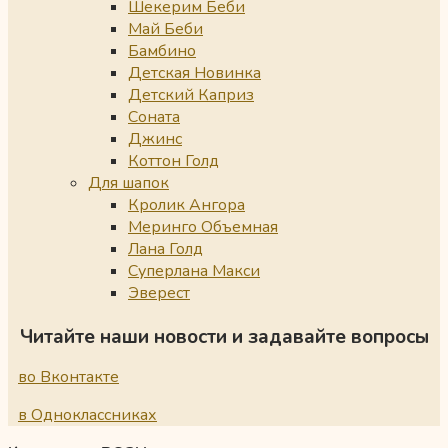
Шекерим Беби
Май Беби
Бамбино
Детская Новинка
Детский Каприз
Соната
Джинс
Коттон Голд
Для шапок
Кролик Ангора
Меринго Объемная
Лана Голд
Суперлана Макси
Эверест
Читайте наши новости и задавайте вопросы
во Вконтакте
в Одноклассниках