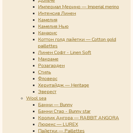
Дольче
Империал Мерино — Imperial merino
Интенсив Линен
Камелия
Камелия Нью
Канарис
Коттон голд пайетки — Cotton gold
paillettes
Линен Софт - Linen Soft
Макраме
Розагарден
Стиль
Фловерс
Херитайдж — Heritage
Эверест
Wool sea
Банни — Bunny
Банни Стар - Bunny star
Кролик Ангора — RABBIT ANGORA
Люрекс — LUREX
Пайетки — Paillettes