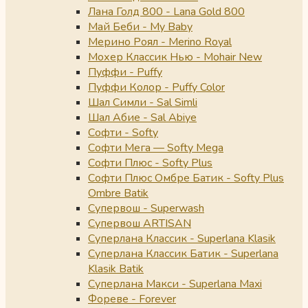
Лана Голд 800 - Lana Gold 800
Май Беби - My Baby
Мерино Роял - Merino Royal
Мохер Классик Нью - Mohair New
Пуффи - Puffy
Пуффи Колор - Puffy Color
Шал Симли - Sal Simli
Шал Абие - Sal Abiye
Софти - Softy
Софти Мега — Softy Mega
Софти Плюс - Softy Plus
Софти Плюс Омбре Батик - Softy Plus
Ombre Batik
Супервош - Superwash
Супервош ARTISAN
Суперлана Классик - Superlana Klasik
Суперлана Классик Батик - Superlana
Klasik Batik
Суперлана Макси - Superlana Maxi
Фореве - Forever