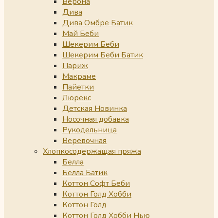
Верона
Дива
Дива Омбре Батик
Май Беби
Шекерим Беби
Шекерим Беби Батик
Париж
Макраме
Пайетки
Люрекс
Детская Новинка
Носочная добавка
Рукодельница
Веревочная
Хлопкосодержащая пряжа
Белла
Белла Батик
Коттон Софт Беби
Коттон Голд Хобби
Коттон Голд
Коттон Голд Хобби Нью