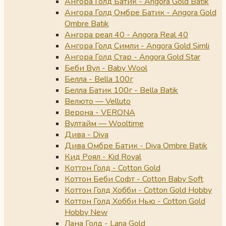
Ангора Голд Батик - Angora Gold Batik
Ангора Голд Омбре Батик - Angora Gold
Ombre Batik
Ангора реал 40 - Angora Real 40
Ангора Голд Симли - Angora Gold Simli
Ангора Голд Стар - Angora Gold Star
Беби Вул - Baby Wool
Белла - Bella 100г
Белла Батик 100г - Bella Batik
Велюто — Velluto
Верона - VERONA
Вултайм — Wooltime
Дива - Diva
Дива Омбре Батик - Diva Ombre Batik
Кид Роял - Kid Royal
Коттон Голд - Cotton Gold
Коттон Беби Софт - Cotton Baby Soft
Коттон Голд Хобби - Cotton Gold Hobby
Коттон Голд Хобби Нью - Cotton Gold
Hobby New
Лана Голд - Lana Gold