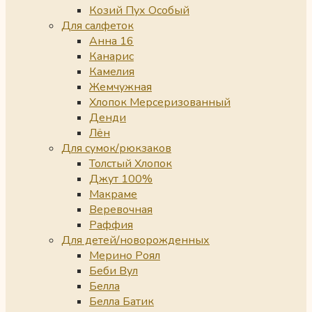
Козий Пух Особый
Для салфеток
Анна 16
Канарис
Камелия
Жемчужная
Хлопок Мерсеризованный
Денди
Лён
Для сумок/рюкзаков
Толстый Хлопок
Джут 100%
Макраме
Веревочная
Раффия
Для детей/новорожденных
Мерино Роял
Беби Вул
Белла
Белла Батик