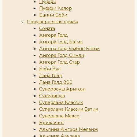
Пуффи
Пуффи Колор
Банни Беби
Полушерстяная пряжа
Соната
Ангора Голд
Ангора Голд Батик
Ангора Голд Омбре Батик
Ангора Голд Симли
Ангора Голд Стар
Беби Вул
Лана Голд
Лана Голд 800
Супервоуш Аритсан
Супервоуш
Суперлана Классик
Суперлана Классик Батик
Суперлана Макси
Бриллиант
Альпина Ангора Меланж
Альпина Альпака