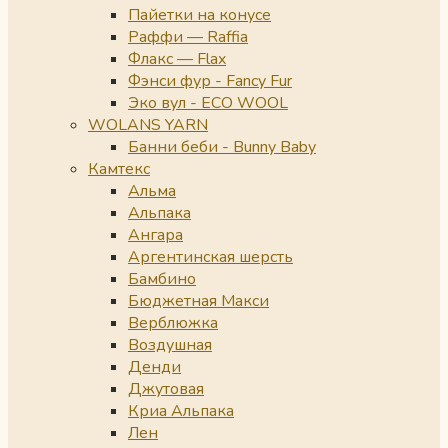
Пайетки на конусе
Раффи — Raffia
Флакс — Flax
Фэнси фур - Fancy Fur
Эко вул - ECO WOOL
WOLANS YARN
Банни беби - Bunny Baby
Камтекс
Альма
Альпака
Ангара
Аргентинская шерсть
Бамбино
Бюджетная Макси
Верблюжка
Воздушная
Денди
Джутовая
Криа Альпака
Лен