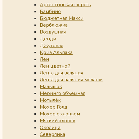
Аргентинская шерсть
Бамбино
Бюджетная Макси
Верблюжка
Воздушная
Денди
Джутовая
Криа Альпака
Лен
Лен цветной
Лента для валяния
Лента для валяния меланж
Малышок
Меринго объемная
Мотылёк
Мохер Голд
Мохер с хлопком
Мягкий хлопок
Околица
Северянка