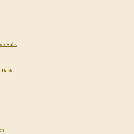
re Batik
 Batik
on