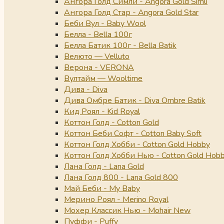
Ангора Голд Симли - Angora Gold Simli
Ангора Голд Стар - Angora Gold Star
Беби Вул - Baby Wool
Белла - Bella 100г
Белла Батик 100г - Bella Batik
Велюто — Velluto
Верона - VERONA
Вултайм — Wooltime
Дива - Diva
Дива Омбре Батик - Diva Ombre Batik
Кид Роял - Kid Royal
Коттон Голд - Cotton Gold
Коттон Беби Софт - Cotton Baby Soft
Коттон Голд Хобби - Cotton Gold Hobby
Коттон Голд Хобби Нью - Cotton Gold Hob
Лана Голд - Lana Gold
Лана Голд 800 - Lana Gold 800
Май Беби - My Baby
Мерино Роял - Merino Royal
Мохер Классик Нью - Mohair New
Пуффи - Puffy