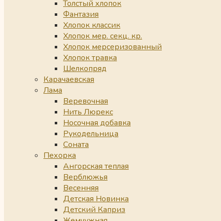
Толстый хлопок
Фантазия
Хлопок классик
Хлопок мер. секц. кр.
Хлопок мерсеризованный
Хлопок травка
Шелкопряд
Карачаевская
Лама
Веревочная
Нить Люрекс
Носочная добавка
Рукодельница
Соната
Пехорка
Ангорская теплая
Верблюжья
Весенняя
Детская Новинка
Детский Каприз
Жемчужная