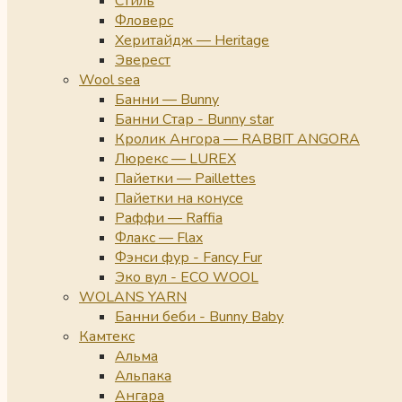
Стиль
Фловерс
Херитайдж — Heritage
Эверест
Wool sea
Банни — Bunny
Банни Стар - Bunny star
Кролик Ангора — RABBIT ANGORA
Люрекс — LUREX
Пайетки — Paillettes
Пайетки на конусе
Раффи — Raffia
Флакс — Flax
Фэнси фур - Fancy Fur
Эко вул - ECO WOOL
WOLANS YARN
Банни беби - Bunny Baby
Камтекс
Альма
Альпака
Ангара