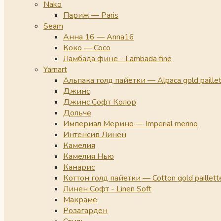
Nako
Париж — Paris
Seam
Анна 16 — Anna16
Коко — Coco
Ламбада фине - Lambada fine
Yarnart
Альпака голд пайетки — Alpaca gold paille
Джинс
Джинс Софт Колор
Дольче
Империал Мерино — Imperial merino
Интенсив Линен
Камелия
Камелия Нью
Канарис
Коттон голд пайетки — Cotton gold paillett
Линен Софт - Linen Soft
Макраме
Розагарден