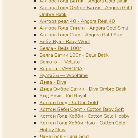
Ангора Голд Батик - Angora Gold Batik
Ангора Голд Омбре Батик - Angora Gold
Ombre Batik
Ангора реал 40 - Angora Real 40
Ангора Голд Симли - Angora Gold Simli
Ангора Голд Стар - Angora Gold Star
Беби Вул - Baby Wool
Белла - Bella 100г
Белла Батик 100г - Bella Batik
Велюто — Velluto
Верона - VERONA
Вултайм — Wooltime
Дива - Diva
Дива Омбре Батик - Diva Ombre Batik
Кид Роял - Kid Royal
Коттон Голд - Cotton Gold
Коттон Беби Софт - Cotton Baby Soft
Коттон Голд Хобби - Cotton Gold Hobby
Коттон Голд Хобби Нью - Cotton Gold
Hobby New
Лана Голд - Lana Gold