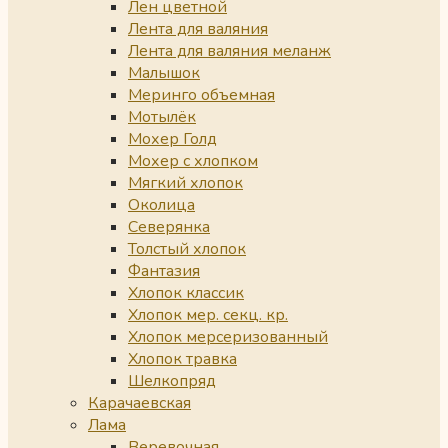
Лен цветной
Лента для валяния
Лента для валяния меланж
Малышок
Меринго объемная
Мотылёк
Мохер Голд
Мохер с хлопком
Мягкий хлопок
Околица
Северянка
Толстый хлопок
Фантазия
Хлопок классик
Хлопок мер. секц. кр.
Хлопок мерсеризованный
Хлопок травка
Шелкопряд
Карачаевская
Лама
Веревочная