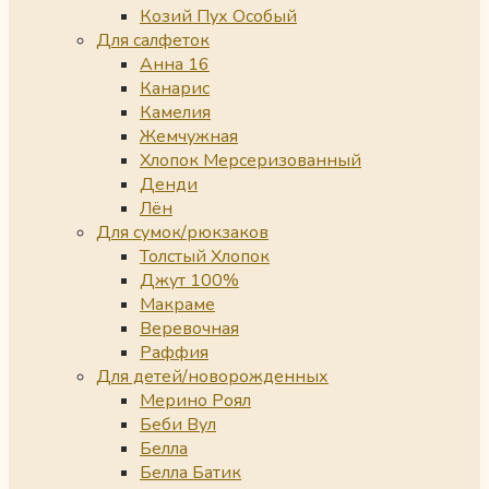
Козий Пух Особый
Для салфеток
Анна 16
Канарис
Камелия
Жемчужная
Хлопок Мерсеризованный
Денди
Лён
Для сумок/рюкзаков
Толстый Хлопок
Джут 100%
Макраме
Веревочная
Раффия
Для детей/новорожденных
Мерино Роял
Беби Вул
Белла
Белла Батик