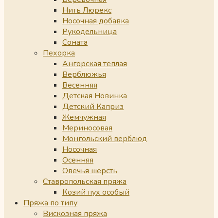
Нить Люрекс
Носочная добавка
Рукодельница
Соната
Пехорка
Ангорская теплая
Верблюжья
Весенняя
Детская Новинка
Детский Каприз
Жемчужная
Мериносовая
Монгольский верблюд
Носочная
Осенняя
Овечья шерсть
Ставропольская пряжа
Козий пух особый
Пряжа по типу
Вискозная пряжа