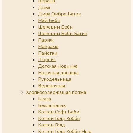
Верона
Дива
Дива Омбре Батик
Май Беби
Шекерим Беби
Шекерим Беби Батик
Париж
Макраме
Пайетки
Люрекс
Детская Новинка
Носочная добавка
Рукодельница
Веревочная
Хлопкосодержащая пряжа
Белла
Белла Батик
Коттон Софт Беби
Коттон Голд Хобби
Коттон Голд
Коттон Голд Хобби Нью