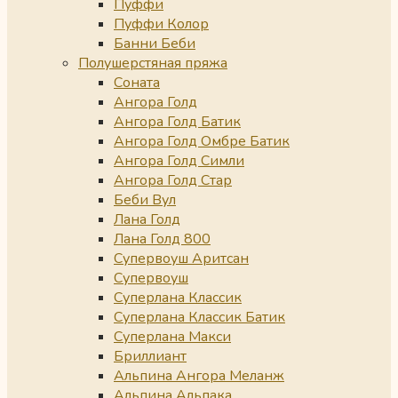
Пуффи
Пуффи Колор
Банни Беби
Полушерстяная пряжа
Соната
Ангора Голд
Ангора Голд Батик
Ангора Голд Омбре Батик
Ангора Голд Симли
Ангора Голд Стар
Беби Вул
Лана Голд
Лана Голд 800
Супервоуш Аритсан
Супервоуш
Суперлана Классик
Суперлана Классик Батик
Суперлана Макси
Бриллиант
Альпина Ангора Меланж
Альпина Альпака