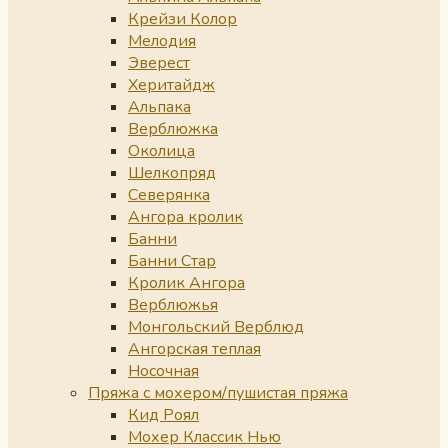
Крейзи Колор
Мелодия
Эверест
Херитайдж
Альпака
Верблюжка
Околица
Шелкопряд
Северянка
Ангора кролик
Банни
Банни Стар
Кролик Ангора
Верблюжья
Монгольский Верблюд
Ангорская теплая
Носочная
Пряжа с мохером/пушистая пряжа
Кид Роял
Мохер Классик Нью