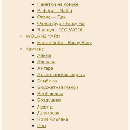
Пайетки на конусе
Раффи — Raffia
Флакс — Flax
Фэнси фур - Fancy Fur
Эко вул - ECO WOOL
WOLANS YARN
Банни беби - Bunny Baby
Камтекс
Альма
Альпака
Ангара
Аргентинская шерсть
Бамбино
Бюджетная Макси
Верблюжка
Воздушная
Денди
Джутовая
Криа Альпака
Лен