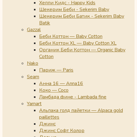
Хеппи Кидс - Happy Kids
Шекерим Беби - Sekerim Baby
Шекерим Беби Батик - Sekerim Baby
Batik
Gazzal
Беби Коттон — Baby Cotton
Беби Коттон XL — Baby Cotton XL
Органик Беби Коттон — Organic Baby
Cotton
Nako
Париж — Paris
Seam
Анна 16 — Anna16
Коко — Coco
Ламбада фине - Lambada fine
Yarnart
Альпака голд пайетки — Alpaca gold
paillettes
Джинс
Джинс Софт Колор