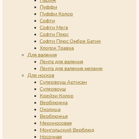
Париж
Пуффи
Пуффи Колор
Софти
Софти Мега
Софти Плюс
Софти Плюс Омбре Батик
Хлопок Травка
Для валяния
Лента для валяния
Лента для валяния меланж
Для носков
Супервоуш Артисан
Супервоуш
Крейзи Колор
Верблюжка
Околица
Верблюжья
Мериносовая
Монгольский Верблюд
Носочная