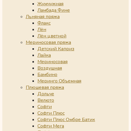
Жумчужная
Ламбада Фине
Льняная пряжа
Флакс
Лён
Лён цветной
Мериносовая пряжа
Детский Каприз
Лайка
Мериносовая
Воздушная
Бамбино
Меринго Объемная
Плюшевая пряжа
Дольче
Велюто
Софти
Софти Плюс
Софти Плюс Омбре Батик
Софти Мега