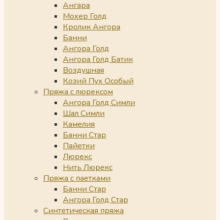
Ангара
Мохер Голд
Кролик Ангора
Банни
Ангора Голд
Ангора Голд Батик
Воздушная
Козий Пух Особый
Пряжа с люрексом
Ангора Голд Симли
Шал Симли
Камелия
Банни Стар
Пайетки
Люрекс
Нить Люрекс
Пряжа с паетками
Банни Стар
Ангора Голд Стар
Синтетическая пряжа