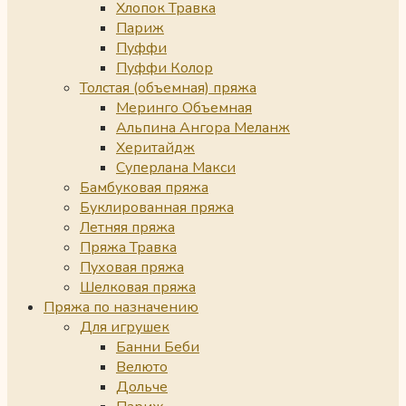
Хлопок Травка
Париж
Пуффи
Пуффи Колор
Толстая (объемная) пряжа
Меринго Объемная
Альпина Ангора Меланж
Херитайдж
Суперлана Макси
Бамбуковая пряжа
Буклированная пряжа
Летняя пряжа
Пряжа Травка
Пуховая пряжа
Шелковая пряжа
Пряжа по назначению
Для игрушек
Банни Беби
Велюто
Дольче