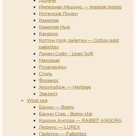
Дольче
Империал Мерино — Imperial merino
Интенсив Линен
Камелия
Камелия Нью
Канарис
Коттон голд пайетки — Cotton gold
paillettes
Линен Софт - Linen Soft
Макраме
Розагарден
Стиль
Фловерс
Херитайдж — Heritage
Эверест
Wool sea
Банни — Bunny
Банни Стар - Bunny star
Кролик Ангора — RABBIT ANGORA
Люрекс — LUREX
Пайетки — Paillettes