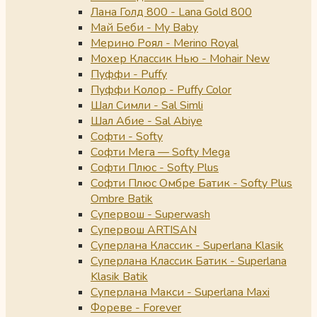
Лана Голд 800 - Lana Gold 800
Май Беби - My Baby
Мерино Роял - Merino Royal
Мохер Классик Нью - Mohair New
Пуффи - Puffy
Пуффи Колор - Puffy Color
Шал Симли - Sal Simli
Шал Абие - Sal Abiye
Софти - Softy
Софти Мега — Softy Mega
Софти Плюс - Softy Plus
Софти Плюс Омбре Батик - Softy Plus
Ombre Batik
Супервош - Superwash
Супервош ARTISAN
Суперлана Классик - Superlana Klasik
Суперлана Классик Батик - Superlana
Klasik Batik
Суперлана Макси - Superlana Maxi
Фореве - Forever