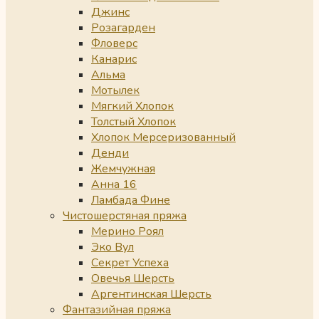
Джинс
Розагарден
Фловерс
Канарис
Альма
Мотылек
Мягкий Хлопок
Толстый Хлопок
Хлопок Мерсеризованный
Денди
Жемчужная
Анна 16
Ламбада Фине
Чистошерстяная пряжа
Мерино Роял
Эко Вул
Секрет Успеха
Овечья Шерсть
Аргентинская Шерсть
Фантазийная пряжа