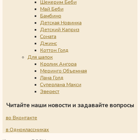
Шекерим Беби
Май Беби
Бамбино
Детская Новинка
Детский Каприз
Соната
Джинс
Коттон Голд
Для шапок
Кролик Ангора
Меринго Объемная
Лана Голд
Суперлана Макси
Эверест
Читайте наши новости и задавайте вопросы
во Вконтакте
в Одноклассниках