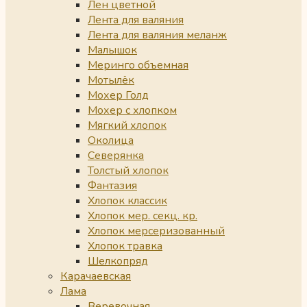
Лен цветной
Лента для валяния
Лента для валяния меланж
Малышок
Меринго объемная
Мотылёк
Мохер Голд
Мохер с хлопком
Мягкий хлопок
Околица
Северянка
Толстый хлопок
Фантазия
Хлопок классик
Хлопок мер. секц. кр.
Хлопок мерсеризованный
Хлопок травка
Шелкопряд
Карачаевская
Лама
Веревочная