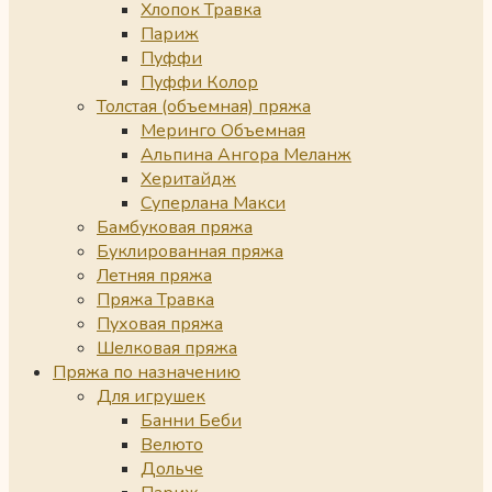
Хлопок Травка
Париж
Пуффи
Пуффи Колор
Толстая (объемная) пряжа
Меринго Объемная
Альпина Ангора Меланж
Херитайдж
Суперлана Макси
Бамбуковая пряжа
Буклированная пряжа
Летняя пряжа
Пряжа Травка
Пуховая пряжа
Шелковая пряжа
Пряжа по назначению
Для игрушек
Банни Беби
Велюто
Дольче