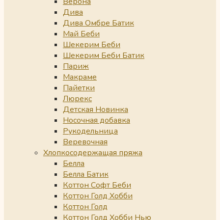
Верона
Дива
Дива Омбре Батик
Май Беби
Шекерим Беби
Шекерим Беби Батик
Париж
Макраме
Пайетки
Люрекс
Детская Новинка
Носочная добавка
Рукодельница
Веревочная
Хлопкосодержащая пряжа
Белла
Белла Батик
Коттон Софт Беби
Коттон Голд Хобби
Коттон Голд
Коттон Голд Хобби Нью