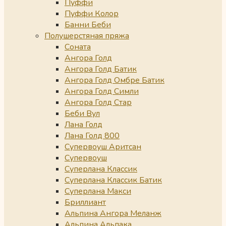
Пуффи
Пуффи Колор
Банни Беби
Полушерстяная пряжа
Соната
Ангора Голд
Ангора Голд Батик
Ангора Голд Омбре Батик
Ангора Голд Симли
Ангора Голд Стар
Беби Вул
Лана Голд
Лана Голд 800
Супервоуш Аритсан
Супервоуш
Суперлана Классик
Суперлана Классик Батик
Суперлана Макси
Бриллиант
Альпина Ангора Меланж
Альпина Альпака