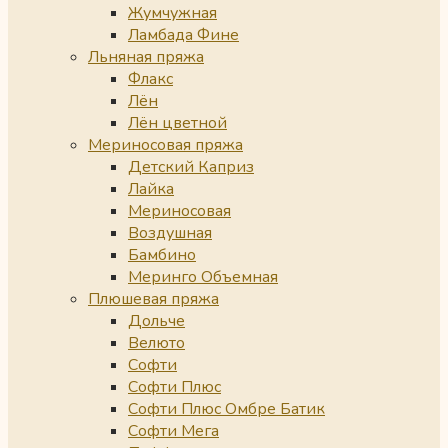
Жумчужная
Ламбада Фине
Льняная пряжа
Флакс
Лён
Лён цветной
Мериносовая пряжа
Детский Каприз
Лайка
Мериносовая
Воздушная
Бамбино
Меринго Объемная
Плюшевая пряжа
Дольче
Велюто
Софти
Софти Плюс
Софти Плюс Омбре Батик
Софти Мега