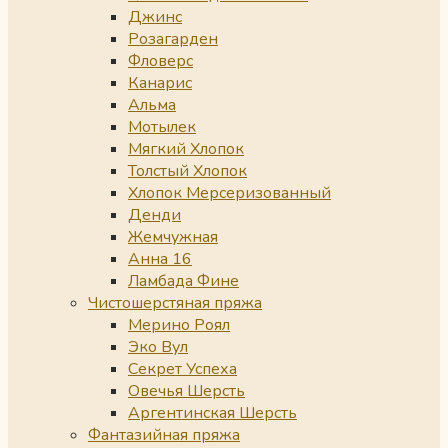
Джинс
Розагарден
Фловерс
Канарис
Альма
Мотылек
Мягкий Хлопок
Толстый Хлопок
Хлопок Мерсеризованный
Денди
Жемчужная
Анна 16
Ламбада Фине
Чистошерстяная пряжа
Мерино Роял
Эко Вул
Секрет Успеха
Овечья Шерсть
Аргентинская Шерсть
Фантазийная пряжа