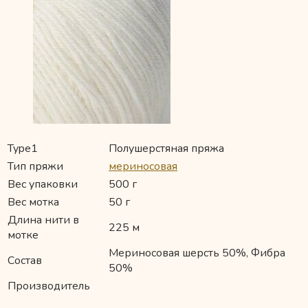
Type1
Полушерстяная пряжа
Тип пряжи
мериносовая
Вес упаковки
500 г
Вес мотка
50 г
Длина нити в
225 м
мотке
Мериносовая шерсть 50%, Фибра
Состав
50%
Производитель