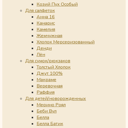
Козий Пух Особый
Для салфеток
Анна 16
Канарис
Камелия
Жемчужная
Хлопок Мерсеризованный
Денди
Лён
Для сумок/рюкзаков
Толстый Хлопок
Джут 100%
Макраме
Веревочная
Раффия
Для детей/новорожденных
Мерино Роял
Беби Вул
Белла
Белла Батик