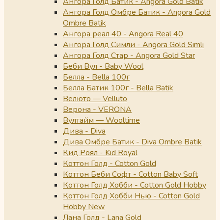
Ангора Голд Батик - Angora Gold Batik
Ангора Голд Омбре Батик - Angora Gold
Ombre Batik
Ангора реал 40 - Angora Real 40
Ангора Голд Симли - Angora Gold Simli
Ангора Голд Стар - Angora Gold Star
Беби Вул - Baby Wool
Белла - Bella 100г
Белла Батик 100г - Bella Batik
Велюто — Velluto
Верона - VERONA
Вултайм — Wooltime
Дива - Diva
Дива Омбре Батик - Diva Ombre Batik
Кид Роял - Kid Royal
Коттон Голд - Cotton Gold
Коттон Беби Софт - Cotton Baby Soft
Коттон Голд Хобби - Cotton Gold Hobby
Коттон Голд Хобби Нью - Cotton Gold
Hobby New
Лана Голд - Lana Gold