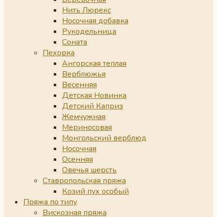
Нить Люрекс
Носочная добавка
Рукодельница
Соната
Пехорка
Ангорская теплая
Верблюжья
Весенняя
Детская Новинка
Детский Каприз
Жемчужная
Мериносовая
Монгольский верблюд
Носочная
Осенняя
Овечья шерсть
Ставропольская пряжа
Козий пух особый
Пряжа по типу
Вискозная пряжа