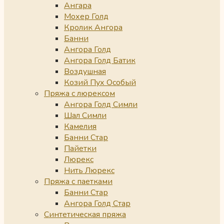
Ангара
Мохер Голд
Кролик Ангора
Банни
Ангора Голд
Ангора Голд Батик
Воздушная
Козий Пух Особый
Пряжа с люрексом
Ангора Голд Симли
Шал Симли
Камелия
Банни Стар
Пайетки
Люрекс
Нить Люрекс
Пряжа с паетками
Банни Стар
Ангора Голд Стар
Синтетическая пряжа