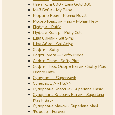
Лана Голд 800 - Lana Gold 800
Май Беби - My Baby
Мерино Роял - Merino Royal
Мохер Классик Нью - Mohair New
Пуффи - Puffy
Пуффи Колор - Puffy Color
Шал Симли - Sal Simli
Шал Абие - Sal Abiye
Софти - Softy
Софти Мега — Softy Mega
Софти Плюс - Softy Plus
Софти Плюс Омбре Батик - Softy Plus
Ombre Batik
Супервош - Superwash
Супервош ARTISAN
Суперлана Классик - Superlana Klasik
Суперлана Классик Батик - Superlana
Klasik Batik
Суперлана Макси - Superlana Maxi
Фореве - Forever