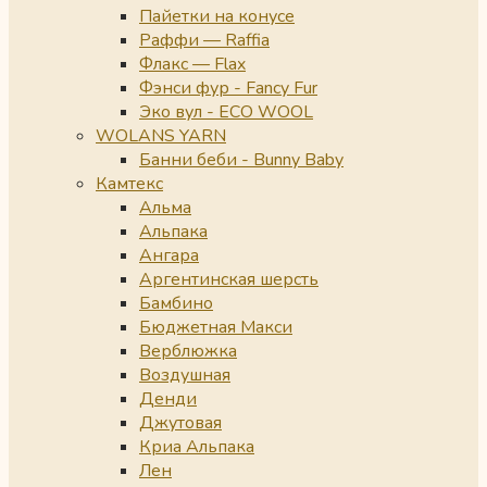
Пайетки на конусе
Раффи — Raffia
Флакс — Flax
Фэнси фур - Fancy Fur
Эко вул - ECO WOOL
WOLANS YARN
Банни беби - Bunny Baby
Камтекс
Альма
Альпака
Ангара
Аргентинская шерсть
Бамбино
Бюджетная Макси
Верблюжка
Воздушная
Денди
Джутовая
Криа Альпака
Лен