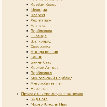
Крейзи Колор
Мелодия
Эверест
Херитайдж
Альпака
Верблюжка
Околица
Шелкопряд
Северянка
Ангора кролик
Банни
Банни Стар
Кролик Ангора
Верблюжья
Монгольский Верблюд
Ангорская теплая
Носочная
Пряжа с мохером/пушистая пряжа
Кид Роял
Мохер Классик Нью