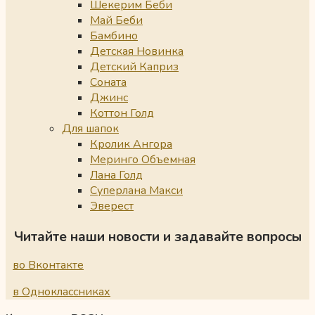
Шекерим Беби
Май Беби
Бамбино
Детская Новинка
Детский Каприз
Соната
Джинс
Коттон Голд
Для шапок
Кролик Ангора
Меринго Объемная
Лана Голд
Суперлана Макси
Эверест
Читайте наши новости и задавайте вопросы
во Вконтакте
в Одноклассниках