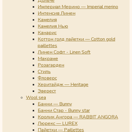
Дольче
Империал Мерино — Imperial merino
Интенсив Линен
Камелия
Камелия Нью
Канарис
Коттон голд пайетки — Cotton gold
paillettes
Линен Софт - Linen Soft
Макраме
Розагарден
Стиль
Фловерс
Херитайдж — Heritage
Эверест
Wool sea
Банни — Bunny
Банни Стар - Bunny star
Кролик Ангора — RABBIT ANGORA
Люрекс — LUREX
Пайетки — Paillettes