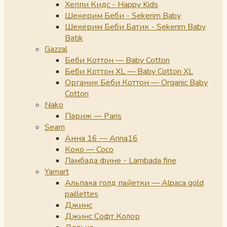
Хеппи Кидс - Happy Kids
Шекерим Беби - Sekerim Baby
Шекерим Беби Батик - Sekerim Baby
Batik
Gazzal
Беби Коттон — Baby Cotton
Беби Коттон XL — Baby Cotton XL
Органик Беби Коттон — Organic Baby
Cotton
Nako
Париж — Paris
Seam
Анна 16 — Anna16
Коко — Coco
Ламбада фине - Lambada fine
Yarnart
Альпака голд пайетки — Alpaca gold
paillettes
Джинс
Джинс Софт Колор