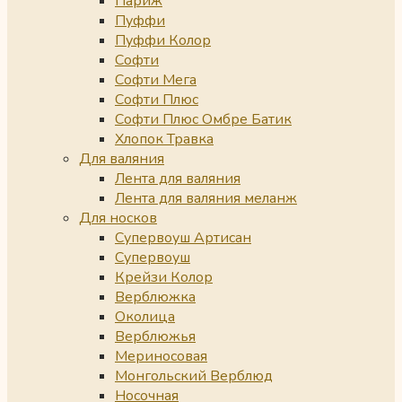
Париж
Пуффи
Пуффи Колор
Софти
Софти Мега
Софти Плюс
Софти Плюс Омбре Батик
Хлопок Травка
Для валяния
Лента для валяния
Лента для валяния меланж
Для носков
Супервоуш Артисан
Супервоуш
Крейзи Колор
Верблюжка
Околица
Верблюжья
Мериносовая
Монгольский Верблюд
Носочная