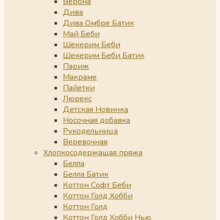
Верона
Дива
Дива Омбре Батик
Май Беби
Шекерим Беби
Шекерим Беби Батик
Париж
Макраме
Пайетки
Люрекс
Детская Новинка
Носочная добавка
Рукодельница
Веревочная
Хлопкосодержащая пряжа
Белла
Белла Батик
Коттон Софт Беби
Коттон Голд Хобби
Коттон Голд
Коттон Голд Хобби Нью