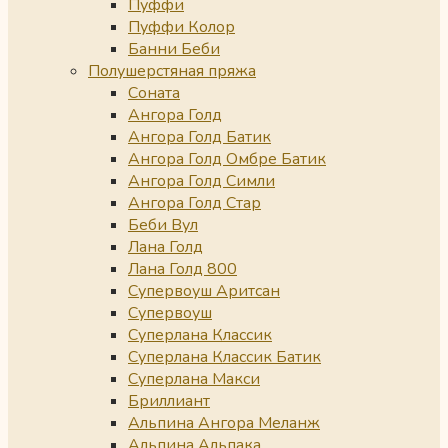
Пуффи
Пуффи Колор
Банни Беби
Полушерстяная пряжа
Соната
Ангора Голд
Ангора Голд Батик
Ангора Голд Омбре Батик
Ангора Голд Симли
Ангора Голд Стар
Беби Вул
Лана Голд
Лана Голд 800
Супервоуш Аритсан
Супервоуш
Суперлана Классик
Суперлана Классик Батик
Суперлана Макси
Бриллиант
Альпина Ангора Меланж
Альпина Альпака