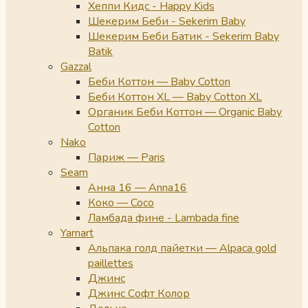
Хеппи Кидс - Happy Kids
Шекерим Беби - Sekerim Baby
Шекерим Беби Батик - Sekerim Baby
Batik
Gazzal
Беби Коттон — Baby Cotton
Беби Коттон XL — Baby Cotton XL
Органик Беби Коттон — Organic Baby
Cotton
Nako
Париж — Paris
Seam
Анна 16 — Anna16
Коко — Coco
Ламбада фине - Lambada fine
Yarnart
Альпака голд пайетки — Alpaca gold
paillettes
Джинс
Джинс Софт Колор