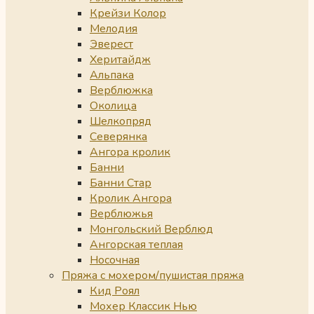
Крейзи Колор
Мелодия
Эверест
Херитайдж
Альпака
Верблюжка
Околица
Шелкопряд
Северянка
Ангора кролик
Банни
Банни Стар
Кролик Ангора
Верблюжья
Монгольский Верблюд
Ангорская теплая
Носочная
Пряжа с мохером/пушистая пряжа
Кид Роял
Мохер Классик Нью