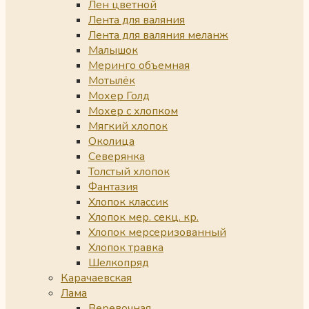
Лен цветной
Лента для валяния
Лента для валяния меланж
Малышок
Меринго объемная
Мотылёк
Мохер Голд
Мохер с хлопком
Мягкий хлопок
Околица
Северянка
Толстый хлопок
Фантазия
Хлопок классик
Хлопок мер. секц. кр.
Хлопок мерсеризованный
Хлопок травка
Шелкопряд
Карачаевская
Лама
Веревочная