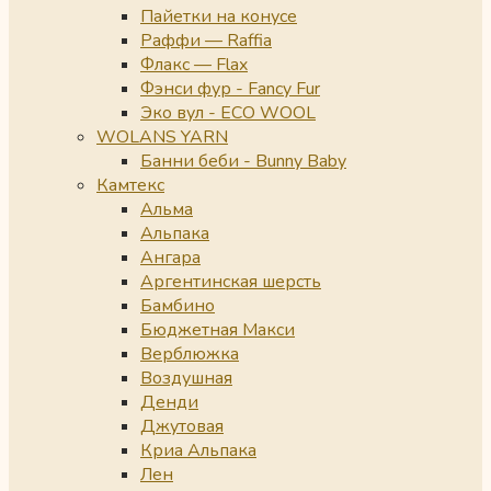
Пайетки на конусе
Раффи — Raffia
Флакс — Flax
Фэнси фур - Fancy Fur
Эко вул - ECO WOOL
WOLANS YARN
Банни беби - Bunny Baby
Камтекс
Альма
Альпака
Ангара
Аргентинская шерсть
Бамбино
Бюджетная Макси
Верблюжка
Воздушная
Денди
Джутовая
Криа Альпака
Лен