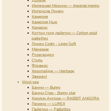
Дольче
Империал Мерино — Imperial merino
Интенсив Линен
Камелия
Камелия Нью
Канарис
Коттон голд пайетки — Cotton gold
paillettes
Линен Софт - Linen Soft
Макраме
Розагарден
Стиль
Фловерс
Херитайдж — Heritage
Эверест
Wool sea
Банни — Bunny
Банни Стар - Bunny star
Кролик Ангора — RABBIT ANGORA
Люрекс — LUREX
Пайетки — Paillettes