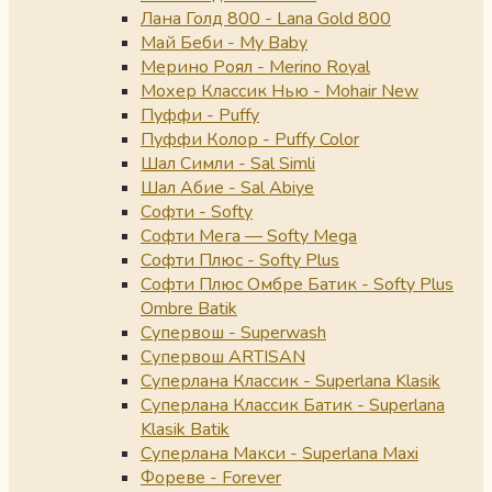
Лана Голд 800 - Lana Gold 800
Май Беби - My Baby
Мерино Роял - Merino Royal
Мохер Классик Нью - Mohair New
Пуффи - Puffy
Пуффи Колор - Puffy Color
Шал Симли - Sal Simli
Шал Абие - Sal Abiye
Софти - Softy
Софти Мега — Softy Mega
Софти Плюс - Softy Plus
Софти Плюс Омбре Батик - Softy Plus
Ombre Batik
Супервош - Superwash
Супервош ARTISAN
Суперлана Классик - Superlana Klasik
Суперлана Классик Батик - Superlana
Klasik Batik
Суперлана Макси - Superlana Maxi
Фореве - Forever