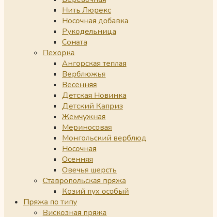
Нить Люрекс
Носочная добавка
Рукодельница
Соната
Пехорка
Ангорская теплая
Верблюжья
Весенняя
Детская Новинка
Детский Каприз
Жемчужная
Мериносовая
Монгольский верблюд
Носочная
Осенняя
Овечья шерсть
Ставропольская пряжа
Козий пух особый
Пряжа по типу
Вискозная пряжа