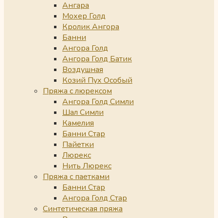
Ангара
Мохер Голд
Кролик Ангора
Банни
Ангора Голд
Ангора Голд Батик
Воздушная
Козий Пух Особый
Пряжа с люрексом
Ангора Голд Симли
Шал Симли
Камелия
Банни Стар
Пайетки
Люрекс
Нить Люрекс
Пряжа с паетками
Банни Стар
Ангора Голд Стар
Синтетическая пряжа