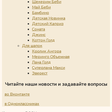
Шекерим Беби
Май Беби
Бамбино
Детская Новинка
Детский Каприз
Соната
Джинс
Коттон Голд
Для шапок
Кролик Ангора
Меринго Объемная
Лана Голд
Суперлана Макси
Эверест
Читайте наши новости и задавайте вопросы
во Вконтакте
в Одноклассниках