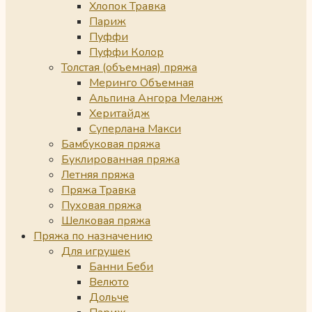
Хлопок Травка
Париж
Пуффи
Пуффи Колор
Толстая (объемная) пряжа
Меринго Объемная
Альпина Ангора Меланж
Херитайдж
Суперлана Макси
Бамбуковая пряжа
Буклированная пряжа
Летняя пряжа
Пряжа Травка
Пуховая пряжа
Шелковая пряжа
Пряжа по назначению
Для игрушек
Банни Беби
Велюто
Дольче