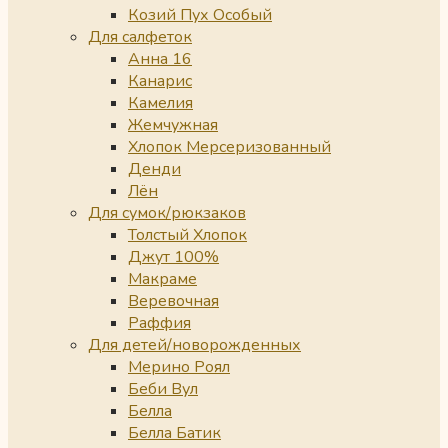
Козий Пух Особый
Для салфеток
Анна 16
Канарис
Камелия
Жемчужная
Хлопок Мерсеризованный
Денди
Лён
Для сумок/рюкзаков
Толстый Хлопок
Джут 100%
Макраме
Веревочная
Раффия
Для детей/новорожденных
Мерино Роял
Беби Вул
Белла
Белла Батик