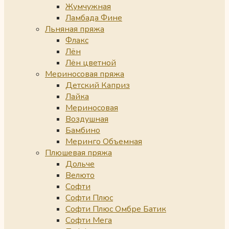
Жумчужная
Ламбада Фине
Льняная пряжа
Флакс
Лён
Лён цветной
Мериносовая пряжа
Детский Каприз
Лайка
Мериносовая
Воздушная
Бамбино
Меринго Объемная
Плюшевая пряжа
Дольче
Велюто
Софти
Софти Плюс
Софти Плюс Омбре Батик
Софти Мега