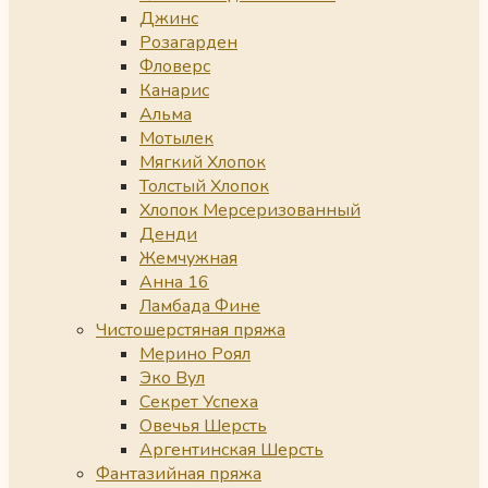
Джинс
Розагарден
Фловерс
Канарис
Альма
Мотылек
Мягкий Хлопок
Толстый Хлопок
Хлопок Мерсеризованный
Денди
Жемчужная
Анна 16
Ламбада Фине
Чистошерстяная пряжа
Мерино Роял
Эко Вул
Секрет Успеха
Овечья Шерсть
Аргентинская Шерсть
Фантазийная пряжа