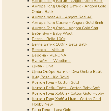
Ангора Голд Батик - Angora Gold Batik
Ангора Голд Омбре Батик - Angora Gold
Ombre Batik
Ангора реал 40 - Angora Real 40
Ангора Голд Симли - Angora Gold Simli
Ангора Голд Стар - Angora Gold Star
Беби Вул - Baby Wool
Белла - Bella 100г
Белла Батик 100г - Bella Batik
Велюто — Velluto
Верона - VERONA
Вултайм — Wooltime
Дива - Diva
Дива Омбре Батик - Diva Ombre Batik
Кид Роял - Kid Royal
Коттон Голд - Cotton Gold
Коттон Беби Софт - Cotton Baby Soft
Коттон Голд Хобби - Cotton Gold Hobby
Коттон Голд Хобби Нью - Cotton Gold
Hobby New
Лана Голд - Lana Gold