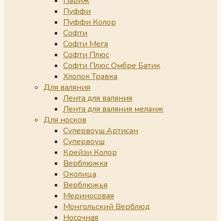
Париж
Пуффи
Пуффи Колор
Софти
Софти Мега
Софти Плюс
Софти Плюс Омбре Батик
Хлопок Травка
Для валяния
Лента для валяния
Лента для валяния меланж
Для носков
Супервоуш Артисан
Супервоуш
Крейзи Колор
Верблюжка
Околица
Верблюжья
Мериносовая
Монгольский Верблюд
Носочная