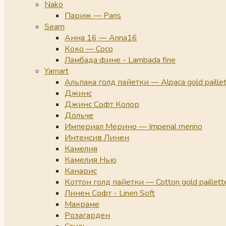
Nako
Париж — Paris
Seam
Анна 16 — Anna16
Коко — Coco
Ламбада фине - Lambada fine
Yarnart
Альпака голд пайетки — Alpaca gold paille
Джинс
Джинс Софт Колор
Дольче
Империал Мерино — Imperial merino
Интенсив Линен
Камелия
Камелия Нью
Канарис
Коттон голд пайетки — Cotton gold paillett
Линен Софт - Linen Soft
Макраме
Розагарден