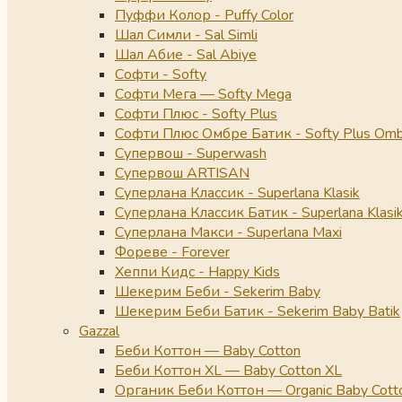
Пуффи Колор - Puffy Color
Шал Симли - Sal Simli
Шал Абие - Sal Abiye
Софти - Softy
Софти Мега — Softy Mega
Софти Плюс - Softy Plus
Софти Плюс Омбре Батик - Softy Plus Omb
Супервош - Superwash
Супервош ARTISAN
Суперлана Классик - Superlana Klasik
Суперлана Классик Батик - Superlana Klasik
Суперлана Макси - Superlana Maxi
Фореве - Forever
Хеппи Кидс - Happy Kids
Шекерим Беби - Sekerim Baby
Шекерим Беби Батик - Sekerim Baby Batik
Gazzal
Беби Коттон — Baby Cotton
Беби Коттон XL — Baby Cotton XL
Органик Беби Коттон — Organic Baby Cott