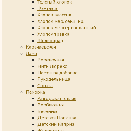
Толстый хлопок
Фантазия
Хлопок классик
Хлопок мер. секц. кр.
Хлопок мерсеризованный
Хлопок травка
Шелкопряд
Карачаевская
Лама
Веревочная
Нить Люрекс
Носочная добавка
Рукодельница
Соната
Пехорка
Ангорская теплая
Верблюжья
Весенняя
Детская Новинка
Детский Каприз
Жемчужная