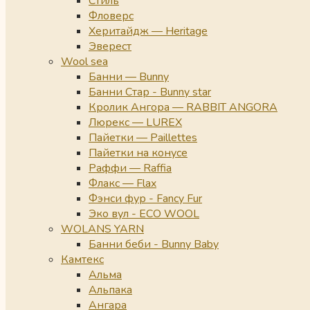
Стиль
Фловерс
Херитайдж — Heritage
Эверест
Wool sea
Банни — Bunny
Банни Стар - Bunny star
Кролик Ангора — RABBIT ANGORA
Люрекс — LUREX
Пайетки — Paillettes
Пайетки на конусе
Раффи — Raffia
Флакс — Flax
Фэнси фур - Fancy Fur
Эко вул - ECO WOOL
WOLANS YARN
Банни беби - Bunny Baby
Камтекс
Альма
Альпака
Ангара