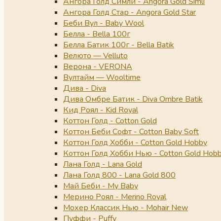
Ангора Голд Симли - Angora Gold Simli
Ангора Голд Стар - Angora Gold Star
Беби Вул - Baby Wool
Белла - Bella 100г
Белла Батик 100г - Bella Batik
Велюто — Velluto
Верона - VERONA
Вултайм — Wooltime
Дива - Diva
Дива Омбре Батик - Diva Ombre Batik
Кид Роял - Kid Royal
Коттон Голд - Cotton Gold
Коттон Беби Софт - Cotton Baby Soft
Коттон Голд Хобби - Cotton Gold Hobby
Коттон Голд Хобби Нью - Cotton Gold Hob
Лана Голд - Lana Gold
Лана Голд 800 - Lana Gold 800
Май Беби - My Baby
Мерино Роял - Merino Royal
Мохер Классик Нью - Mohair New
Пуффи - Puffy