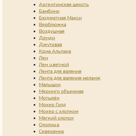
Аргентинская шерсть
Бамбино
Бюджетная Макси
Верблюжка
Воздушная
Денди
Джутовая
Криа Альпака
Лен
Лен цветной
Лента для валяния
Лента для валяния меланж
Малышок
Меринго объемная
Мотылёк
Мохер Голд
Мохер с хлопком
Мягкий хлопок
Околица
Северянка