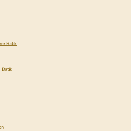
re Batik
 Batik
on