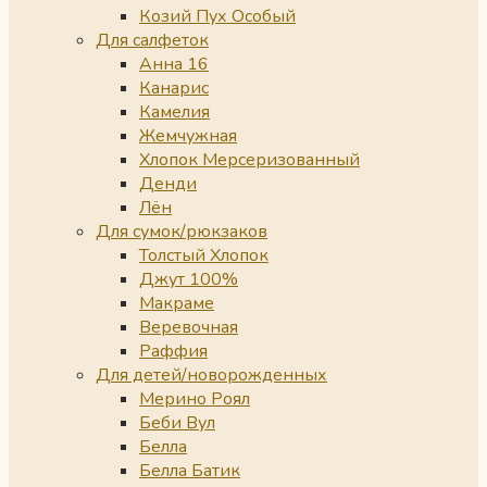
Козий Пух Особый
Для салфеток
Анна 16
Канарис
Камелия
Жемчужная
Хлопок Мерсеризованный
Денди
Лён
Для сумок/рюкзаков
Толстый Хлопок
Джут 100%
Макраме
Веревочная
Раффия
Для детей/новорожденных
Мерино Роял
Беби Вул
Белла
Белла Батик