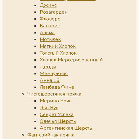
Джинс
Розагарден
Фловерс
Канарис
Альма
Мотылек
Мягкий Хлопок
Толстый Хлопок
Хлопок Мерсеризованный
Денди
Жемчужная
Анна 16
Ламбада Фине
Чистошерстяная пряжа
Мерино Роял
Эко Вул
Секрет Успеха
Овечья Шерсть
Аргентинская Шерсть
Фантазийная пряжа