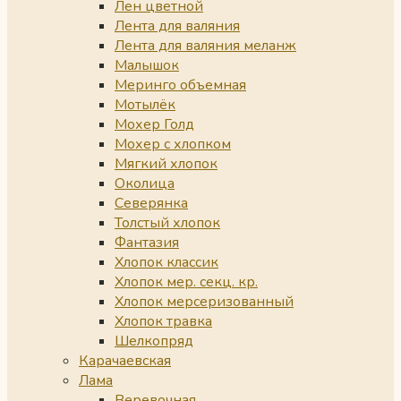
Лен цветной
Лента для валяния
Лента для валяния меланж
Малышок
Меринго объемная
Мотылёк
Мохер Голд
Мохер с хлопком
Мягкий хлопок
Околица
Северянка
Толстый хлопок
Фантазия
Хлопок классик
Хлопок мер. секц. кр.
Хлопок мерсеризованный
Хлопок травка
Шелкопряд
Карачаевская
Лама
Веревочная