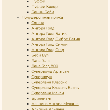
Пуффи
Пуффи Колор
Банни Беби
Полушерстяная пряжа
Соната
Ангора Голд
Ангора Голд Батик
Ангора Голд Омбре Батик
Ангора Голд Симли
Ангора Голд Стар
Беби Вул
Лана Голд
Лана Голд 800
Супервоуш Аритсан
Супервоуш
Суперлана Классик
Суперлана Классик Батик
Суперлана Макси
Бриллиант
Альпина Ангора Меланж
Альпина Альпака