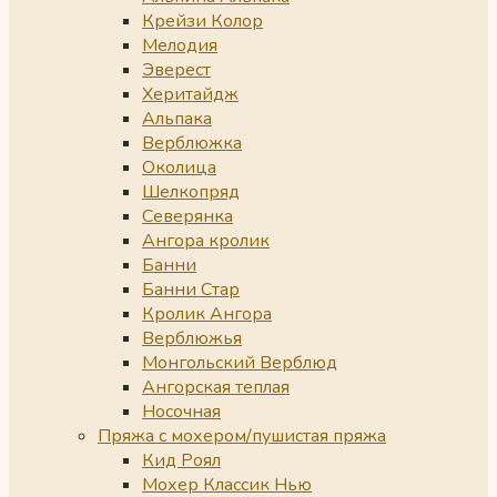
Крейзи Колор
Мелодия
Эверест
Херитайдж
Альпака
Верблюжка
Околица
Шелкопряд
Северянка
Ангора кролик
Банни
Банни Стар
Кролик Ангора
Верблюжья
Монгольский Верблюд
Ангорская теплая
Носочная
Пряжа с мохером/пушистая пряжа
Кид Роял
Мохер Классик Нью