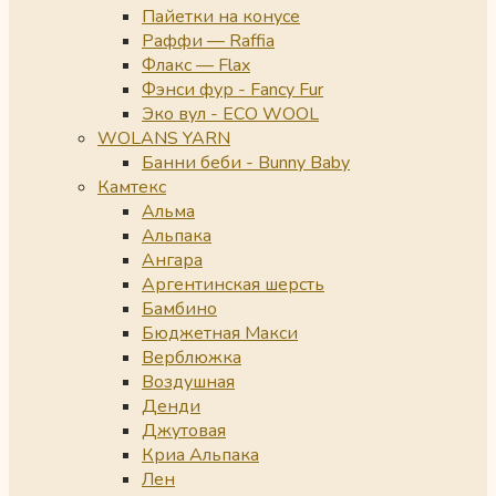
Пайетки на конусе
Раффи — Raffia
Флакс — Flax
Фэнси фур - Fancy Fur
Эко вул - ECO WOOL
WOLANS YARN
Банни беби - Bunny Baby
Камтекс
Альма
Альпака
Ангара
Аргентинская шерсть
Бамбино
Бюджетная Макси
Верблюжка
Воздушная
Денди
Джутовая
Криа Альпака
Лен