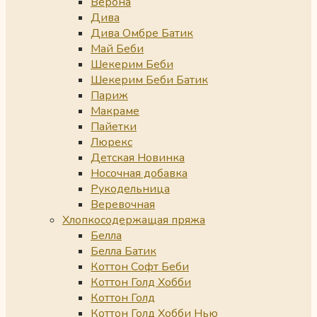
Верона
Дива
Дива Омбре Батик
Май Беби
Шекерим Беби
Шекерим Беби Батик
Париж
Макраме
Пайетки
Люрекс
Детская Новинка
Носочная добавка
Рукодельница
Веревочная
Хлопкосодержащая пряжа
Белла
Белла Батик
Коттон Софт Беби
Коттон Голд Хобби
Коттон Голд
Коттон Голд Хобби Нью