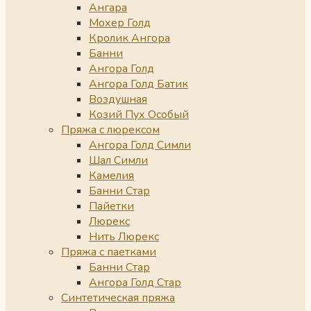
Ангара
Мохер Голд
Кролик Ангора
Банни
Ангора Голд
Ангора Голд Батик
Воздушная
Козий Пух Особый
Пряжа с люрексом
Ангора Голд Симли
Шал Симли
Камелия
Банни Стар
Пайетки
Люрекс
Нить Люрекс
Пряжа с паетками
Банни Стар
Ангора Голд Стар
Синтетическая пряжа