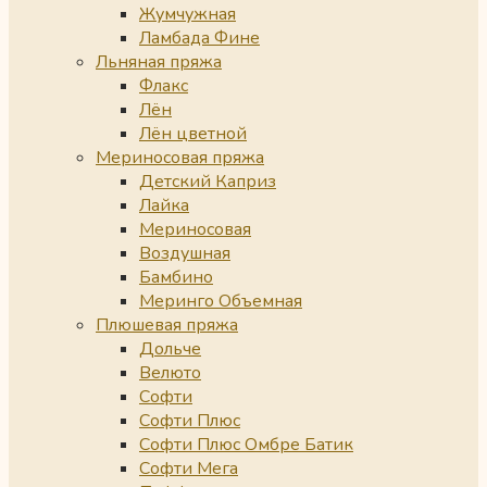
Жумчужная
Ламбада Фине
Льняная пряжа
Флакс
Лён
Лён цветной
Мериносовая пряжа
Детский Каприз
Лайка
Мериносовая
Воздушная
Бамбино
Меринго Объемная
Плюшевая пряжа
Дольче
Велюто
Софти
Софти Плюс
Софти Плюс Омбре Батик
Софти Мега