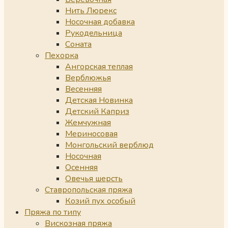
Нить Люрекс
Носочная добавка
Рукодельница
Соната
Пехорка
Ангорская теплая
Верблюжья
Весенняя
Детская Новинка
Детский Каприз
Жемчужная
Мериносовая
Монгольский верблюд
Носочная
Осенняя
Овечья шерсть
Ставропольская пряжа
Козий пух особый
Пряжа по типу
Вискозная пряжа