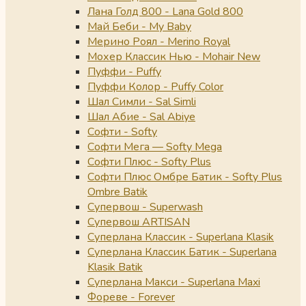
Лана Голд 800 - Lana Gold 800
Май Беби - My Baby
Мерино Роял - Merino Royal
Мохер Классик Нью - Mohair New
Пуффи - Puffy
Пуффи Колор - Puffy Color
Шал Симли - Sal Simli
Шал Абие - Sal Abiye
Софти - Softy
Софти Мега — Softy Mega
Софти Плюс - Softy Plus
Софти Плюс Омбре Батик - Softy Plus
Ombre Batik
Супервош - Superwash
Супервош ARTISAN
Суперлана Классик - Superlana Klasik
Суперлана Классик Батик - Superlana
Klasik Batik
Суперлана Макси - Superlana Maxi
Фореве - Forever