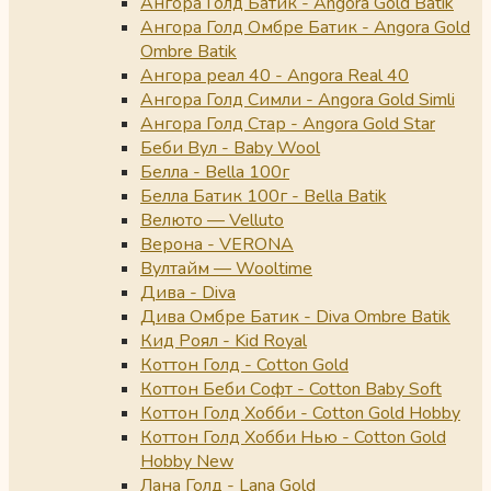
Ангора Голд Батик - Angora Gold Batik
Ангора Голд Омбре Батик - Angora Gold
Ombre Batik
Ангора реал 40 - Angora Real 40
Ангора Голд Симли - Angora Gold Simli
Ангора Голд Стар - Angora Gold Star
Беби Вул - Baby Wool
Белла - Bella 100г
Белла Батик 100г - Bella Batik
Велюто — Velluto
Верона - VERONA
Вултайм — Wooltime
Дива - Diva
Дива Омбре Батик - Diva Ombre Batik
Кид Роял - Kid Royal
Коттон Голд - Cotton Gold
Коттон Беби Софт - Cotton Baby Soft
Коттон Голд Хобби - Cotton Gold Hobby
Коттон Голд Хобби Нью - Cotton Gold
Hobby New
Лана Голд - Lana Gold