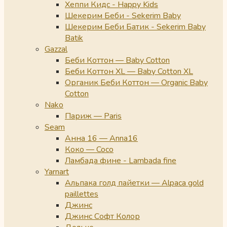
Хеппи Кидс - Happy Kids
Шекерим Беби - Sekerim Baby
Шекерим Беби Батик - Sekerim Baby
Batik
Gazzal
Беби Коттон — Baby Cotton
Беби Коттон XL — Baby Cotton XL
Органик Беби Коттон — Organic Baby
Cotton
Nako
Париж — Paris
Seam
Анна 16 — Anna16
Коко — Coco
Ламбада фине - Lambada fine
Yarnart
Альпака голд пайетки — Alpaca gold
paillettes
Джинс
Джинс Софт Колор