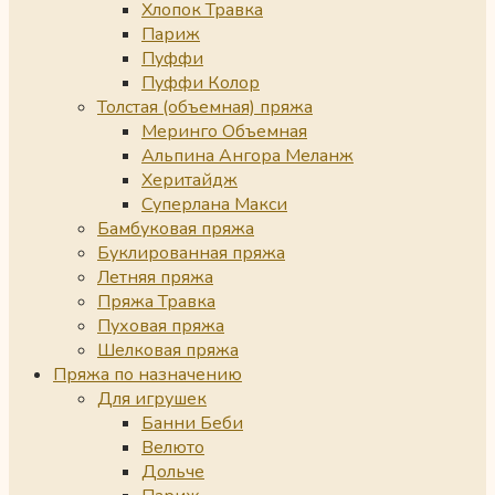
Хлопок Травка
Париж
Пуффи
Пуффи Колор
Толстая (объемная) пряжа
Меринго Объемная
Альпина Ангора Меланж
Херитайдж
Суперлана Макси
Бамбуковая пряжа
Буклированная пряжа
Летняя пряжа
Пряжа Травка
Пуховая пряжа
Шелковая пряжа
Пряжа по назначению
Для игрушек
Банни Беби
Велюто
Дольче