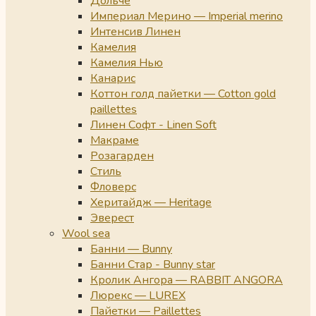
Дольче
Империал Мерино — Imperial merino
Интенсив Линен
Камелия
Камелия Нью
Канарис
Коттон голд пайетки — Cotton gold
paillettes
Линен Софт - Linen Soft
Макраме
Розагарден
Стиль
Фловерс
Херитайдж — Heritage
Эверест
Wool sea
Банни — Bunny
Банни Стар - Bunny star
Кролик Ангора — RABBIT ANGORA
Люрекс — LUREX
Пайетки — Paillettes