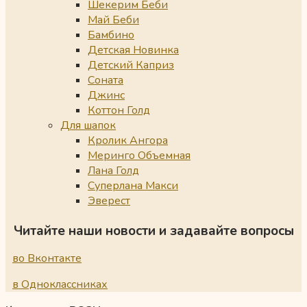
Шекерим Беби
Май Беби
Бамбино
Детская Новинка
Детский Каприз
Соната
Джинс
Коттон Голд
Для шапок
Кролик Ангора
Меринго Объемная
Лана Голд
Суперлана Макси
Эверест
Читайте наши новости и задавайте вопросы
во Вконтакте
в Одноклассниках