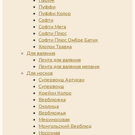
Париж
Пуффи
Пуффи Колор
Софти
Софти Мега
Софти Плюс
Софти Плюс Омбре Батик
Хлопок Травка
Для валяния
Лента для валяния
Лента для валяния меланж
Для носков
Супервоуш Артисан
Супервоуш
Крейзи Колор
Верблюжка
Околица
Верблюжья
Мериносовая
Монгольский Верблюд
Носочная