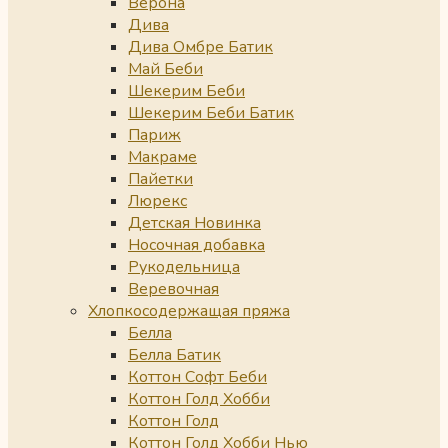
Верона
Дива
Дива Омбре Батик
Май Беби
Шекерим Беби
Шекерим Беби Батик
Париж
Макраме
Пайетки
Люрекс
Детская Новинка
Носочная добавка
Рукодельница
Веревочная
Хлопкосодержащая пряжа
Белла
Белла Батик
Коттон Софт Беби
Коттон Голд Хобби
Коттон Голд
Коттон Голд Хобби Нью