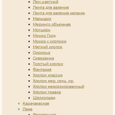
Лен цветной
Лента для валяния
Лента для валяния меланж
Малышок
Меринго объемная
Мотылёк
Мохер Голд
Мохер с хлопком
Мягкий хлопок
Околица
Северянка
Толстый хлопок
Фантазия
Хлопок классик
Хлопок мер. секц. кр.
Хлопок мерсеризованный
Хлопок травка
Шелкопряд
Карачаевская
Лама
Веревочная