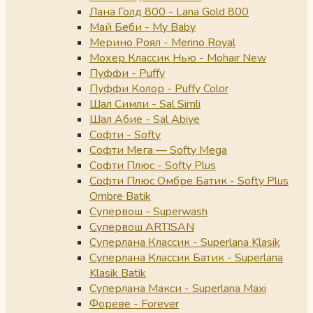
Лана Голд 800 - Lana Gold 800
Май Беби - My Baby
Мерино Роял - Merino Royal
Мохер Классик Нью - Mohair New
Пуффи - Puffy
Пуффи Колор - Puffy Color
Шал Симли - Sal Simli
Шал Абие - Sal Abiye
Софти - Softy
Софти Мега — Softy Mega
Софти Плюс - Softy Plus
Софти Плюс Омбре Батик - Softy Plus
Ombre Batik
Супервош - Superwash
Супервош ARTISAN
Суперлана Классик - Superlana Klasik
Суперлана Классик Батик - Superlana
Klasik Batik
Суперлана Макси - Superlana Maxi
Фореве - Forever