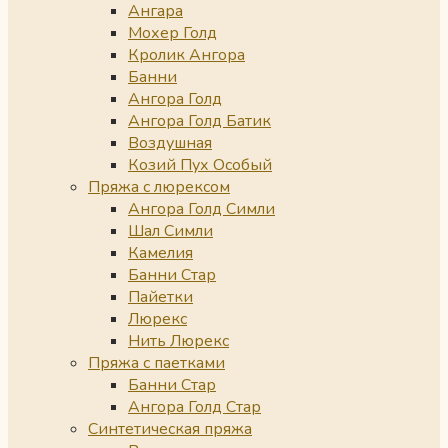
Ангара
Мохер Голд
Кролик Ангора
Банни
Ангора Голд
Ангора Голд Батик
Воздушная
Козий Пух Особый
Пряжа с люрексом
Ангора Голд Симли
Шал Симли
Камелия
Банни Стар
Пайетки
Люрекс
Нить Люрекс
Пряжа с паетками
Банни Стар
Ангора Голд Стар
Синтетическая пряжа