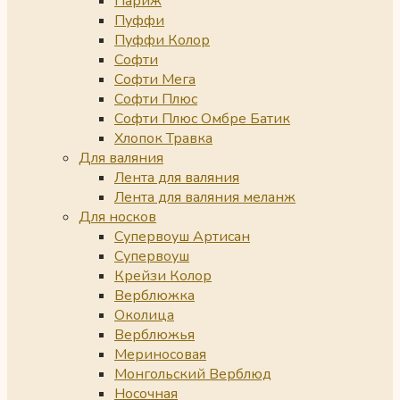
Париж
Пуффи
Пуффи Колор
Софти
Софти Мега
Софти Плюс
Софти Плюс Омбре Батик
Хлопок Травка
Для валяния
Лента для валяния
Лента для валяния меланж
Для носков
Супервоуш Артисан
Супервоуш
Крейзи Колор
Верблюжка
Околица
Верблюжья
Мериносовая
Монгольский Верблюд
Носочная