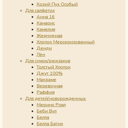
Козий Пух Особый
Для салфеток
Анна 16
Канарис
Камелия
Жемчужная
Хлопок Мерсеризованный
Денди
Лён
Для сумок/рюкзаков
Толстый Хлопок
Джут 100%
Макраме
Веревочная
Раффия
Для детей/новорожденных
Мерино Роял
Беби Вул
Белла
Белла Батик