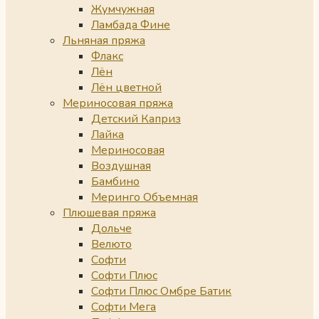
Жумчужная
Ламбада Фине
Льняная пряжа
Флакс
Лён
Лён цветной
Мериносовая пряжа
Детский Каприз
Лайка
Мериносовая
Воздушная
Бамбино
Меринго Объемная
Плюшевая пряжа
Дольче
Велюто
Софти
Софти Плюс
Софти Плюс Омбре Батик
Софти Мега