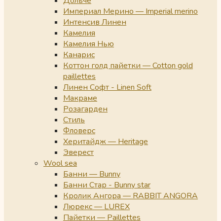
Дольче
Империал Мерино — Imperial merino
Интенсив Линен
Камелия
Камелия Нью
Канарис
Коттон голд пайетки — Cotton gold
paillettes
Линен Софт - Linen Soft
Макраме
Розагарден
Стиль
Фловерс
Херитайдж — Heritage
Эверест
Wool sea
Банни — Bunny
Банни Стар - Bunny star
Кролик Ангора — RABBIT ANGORA
Люрекс — LUREX
Пайетки — Paillettes