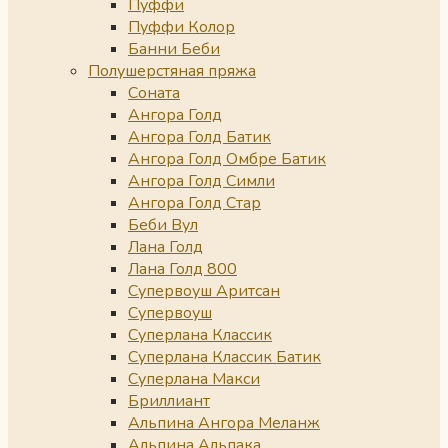
Пуффи
Пуффи Колор
Банни Беби
Полушерстяная пряжа
Соната
Ангора Голд
Ангора Голд Батик
Ангора Голд Омбре Батик
Ангора Голд Симли
Ангора Голд Стар
Беби Вул
Лана Голд
Лана Голд 800
Супервоуш Аритсан
Супервоуш
Суперлана Классик
Суперлана Классик Батик
Суперлана Макси
Бриллиант
Альпина Ангора Меланж
Альпина Альпака