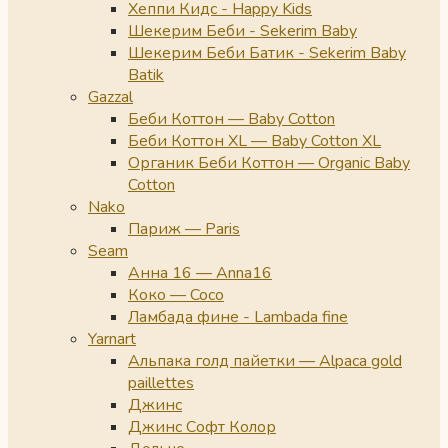
Хеппи Кидс - Happy Kids
Шекерим Беби - Sekerim Baby
Шекерим Беби Батик - Sekerim Baby
Batik
Gazzal
Беби Коттон — Baby Cotton
Беби Коттон XL — Baby Cotton XL
Органик Беби Коттон — Organic Baby
Cotton
Nako
Париж — Paris
Seam
Анна 16 — Anna16
Коко — Coco
Ламбада фине - Lambada fine
Yarnart
Альпака голд пайетки — Alpaca gold
paillettes
Джинс
Джинс Софт Колор