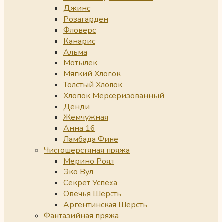
Джинс
Розагарден
Фловерс
Канарис
Альма
Мотылек
Мягкий Хлопок
Толстый Хлопок
Хлопок Мерсеризованный
Денди
Жемчужная
Анна 16
Ламбада Фине
Чистошерстяная пряжа
Мерино Роял
Эко Вул
Секрет Успеха
Овечья Шерсть
Аргентинская Шерсть
Фантазийная пряжа