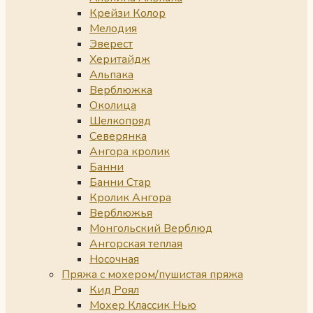
Крейзи Колор
Мелодия
Эверест
Херитайдж
Альпака
Верблюжка
Околица
Шелкопряд
Северянка
Ангора кролик
Банни
Банни Стар
Кролик Ангора
Верблюжья
Монгольский Верблюд
Ангорская теплая
Носочная
Пряжа с мохером/пушистая пряжа
Кид Роял
Мохер Классик Нью