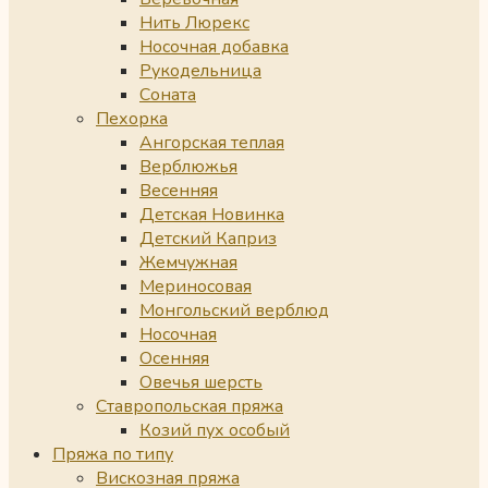
Нить Люрекс
Носочная добавка
Рукодельница
Соната
Пехорка
Ангорская теплая
Верблюжья
Весенняя
Детская Новинка
Детский Каприз
Жемчужная
Мериносовая
Монгольский верблюд
Носочная
Осенняя
Овечья шерсть
Ставропольская пряжа
Козий пух особый
Пряжа по типу
Вискозная пряжа