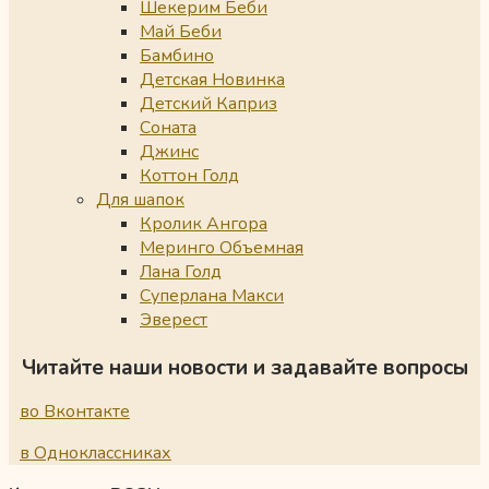
Шекерим Беби
Май Беби
Бамбино
Детская Новинка
Детский Каприз
Соната
Джинс
Коттон Голд
Для шапок
Кролик Ангора
Меринго Объемная
Лана Голд
Суперлана Макси
Эверест
Читайте наши новости и задавайте вопросы
во Вконтакте
в Одноклассниках