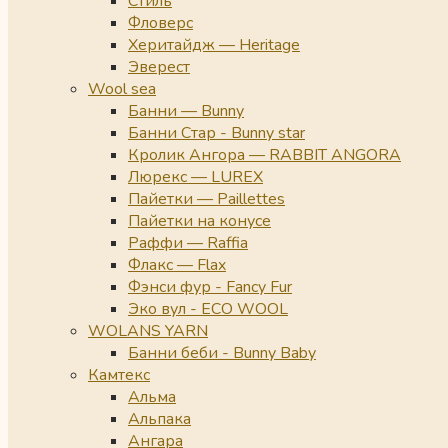
Стиль
Фловерс
Херитайдж — Heritage
Эверест
Wool sea
Банни — Bunny
Банни Стар - Bunny star
Кролик Ангора — RABBIT ANGORA
Люрекс — LUREX
Пайетки — Paillettes
Пайетки на конусе
Раффи — Raffia
Флакс — Flax
Фэнси фур - Fancy Fur
Эко вул - ECO WOOL
WOLANS YARN
Банни беби - Bunny Baby
Камтекс
Альма
Альпака
Ангара