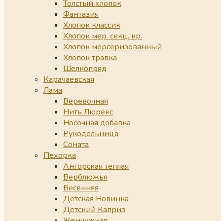
Толстый хлопок
Фантазия
Хлопок классик
Хлопок мер. секц. кр.
Хлопок мерсеризованный
Хлопок травка
Шелкопряд
Карачаевская
Лама
Веревочная
Нить Люрекс
Носочная добавка
Рукодельница
Соната
Пехорка
Ангорская теплая
Верблюжья
Весенняя
Детская Новинка
Детский Каприз
Жемчужная