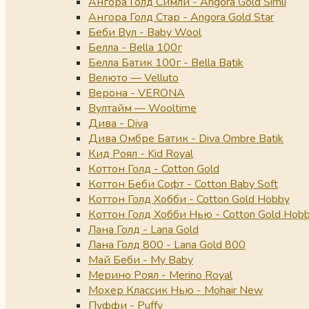
Ангора Голд Симли - Angora Gold Simli
Ангора Голд Стар - Angora Gold Star
Беби Вул - Baby Wool
Белла - Bella 100г
Белла Батик 100г - Bella Batik
Велюто — Velluto
Верона - VERONA
Вултайм — Wooltime
Дива - Diva
Дива Омбре Батик - Diva Ombre Batik
Кид Роял - Kid Royal
Коттон Голд - Cotton Gold
Коттон Беби Софт - Cotton Baby Soft
Коттон Голд Хобби - Cotton Gold Hobby
Коттон Голд Хобби Нью - Cotton Gold Hob
Лана Голд - Lana Gold
Лана Голд 800 - Lana Gold 800
Май Беби - My Baby
Мерино Роял - Merino Royal
Мохер Классик Нью - Mohair New
Пуффи - Puffy