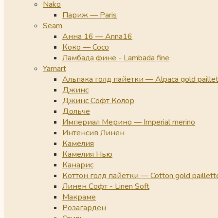
Nako
Париж — Paris
Seam
Анна 16 — Anna16
Коко — Coco
Ламбада фине - Lambada fine
Yarnart
Альпака голд пайетки — Alpaca gold paille
Джинс
Джинс Софт Колор
Дольче
Империал Мерино — Imperial merino
Интенсив Линен
Камелия
Камелия Нью
Канарис
Коттон голд пайетки — Cotton gold paillett
Линен Софт - Linen Soft
Макраме
Розагарден