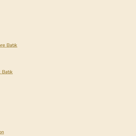
re Batik
 Batik
on