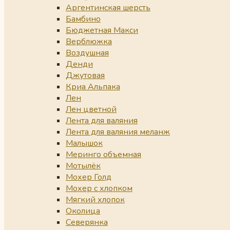
Аргентинская шерсть
Бамбино
Бюджетная Макси
Верблюжка
Воздушная
Денди
Джутовая
Криа Альпака
Лен
Лен цветной
Лента для валяния
Лента для валяния меланж
Малышок
Меринго объемная
Мотылёк
Мохер Голд
Мохер с хлопком
Мягкий хлопок
Околица
Северянка