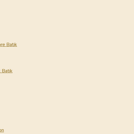
re Batik
 Batik
on