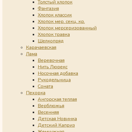
Толстый хлопок
Фантазия
Хлопок классик
Хлопок мер. секц. кр.
Хлопок мерсеризованный
Хлопок травка
Шелкопряд
Карачаевская
Лама
Веревочная
Нить Люрекс
Носочная добавка
Рукодельница
Соната
Пехорка
Ангорская теплая
Верблюжья
Весенняя
Детская Новинка
Детский Каприз
Жемчужная