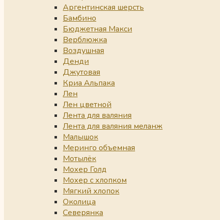
Аргентинская шерсть
Бамбино
Бюджетная Макси
Верблюжка
Воздушная
Денди
Джутовая
Криа Альпака
Лен
Лен цветной
Лента для валяния
Лента для валяния меланж
Малышок
Меринго объемная
Мотылёк
Мохер Голд
Мохер с хлопком
Мягкий хлопок
Околица
Северянка