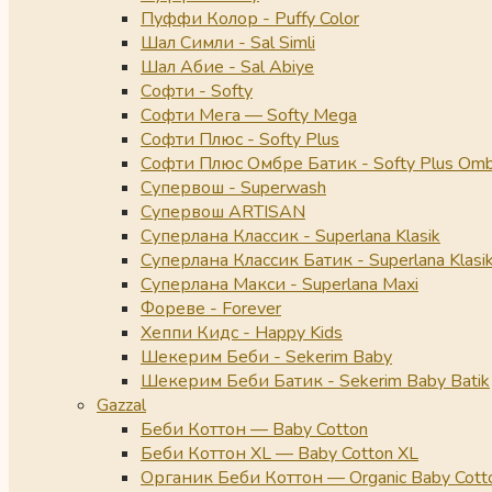
Пуффи Колор - Puffy Color
Шал Симли - Sal Simli
Шал Абие - Sal Abiye
Софти - Softy
Софти Мега — Softy Mega
Софти Плюс - Softy Plus
Софти Плюс Омбре Батик - Softy Plus Omb
Супервош - Superwash
Супервош ARTISAN
Суперлана Классик - Superlana Klasik
Суперлана Классик Батик - Superlana Klasik
Суперлана Макси - Superlana Maxi
Фореве - Forever
Хеппи Кидс - Happy Kids
Шекерим Беби - Sekerim Baby
Шекерим Беби Батик - Sekerim Baby Batik
Gazzal
Беби Коттон — Baby Cotton
Беби Коттон XL — Baby Cotton XL
Органик Беби Коттон — Organic Baby Cott