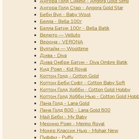
Ангора Голд Симли - Angora Gold Simli
Ангора Голд Стар - Angora Gold Star
Беби Вул - Baby Wool
Белла - Bella 100г
Белла Батик 100г - Bella Batik
Велюто — Velluto
Верона - VERONA
Вултайм — Wooltime
Дива - Diva
Дива Омбре Батик - Diva Ombre Batik
Кид Роял - Kid Royal
Коттон Голд - Cotton Gold
Коттон Беби Софт - Cotton Baby Soft
Коттон Голд Хобби - Cotton Gold Hobby
Коттон Голд Хобби Нью - Cotton Gold Hob
Лана Голд - Lana Gold
Лана Голд 800 - Lana Gold 800
Май Беби - My Baby
Мерино Роял - Merino Royal
Мохер Классик Нью - Mohair New
Пуффи - Puffy