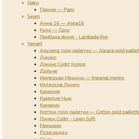
Nako
Париж — Paris
Seam
Анна 16 — Anna16
Коко — Coco
Ламбада фине - Lambada fine
Yarnart
Альпака голд пайетки — Alpaca gold paille
Джинс
Джинс Софт Колор
Дольче
Империал Мерино — Imperial merino
Интенсив Линен
Камелия
Камелия Нью
Канарис
Коттон голд пайетки — Cotton gold paillett
Линен Софт - Linen Soft
Макраме
Розагарден