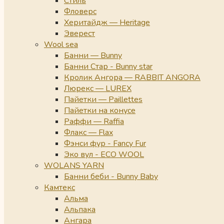
Стиль
Фловерс
Херитайдж — Heritage
Эверест
Wool sea
Банни — Bunny
Банни Стар - Bunny star
Кролик Ангора — RABBIT ANGORA
Люрекс — LUREX
Пайетки — Paillettes
Пайетки на конусе
Раффи — Raffia
Флакс — Flax
Фэнси фур - Fancy Fur
Эко вул - ECO WOOL
WOLANS YARN
Банни беби - Bunny Baby
Камтекс
Альма
Альпака
Ангара