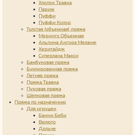
Хлопок Травка
Париж
Пуффи
Пуффи Колор
Толстая (объемная) пряжа
Меринго Объемная
Альпина Ангора Меланж
Херитайдж
Суперлана Макси
Бамбуковая пряжа
Буклированная пряжа
Летняя пряжа
Пряжа Травка
Пуховая пряжа
Шелковая пряжа
Пряжа по назначению
Для игрушек
Банни Беби
Велюто
Дольче