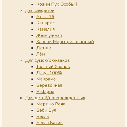
Козий Пух Особый
Для салфеток
Анна 16
Канарис
Камелия
Жемчужная
Хлопок Мерсеризованный
Денди
Лён
Для сумок/рюкзаков
Толстый Хлопок
Джут 100%
Макраме
Веревочная
Раффия
Для детей/новорожденных
Мерино Роял
Беби Вул
Белла
Белла Батик