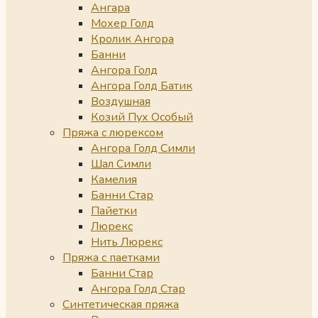
Ангара
Мохер Голд
Кролик Ангора
Банни
Ангора Голд
Ангора Голд Батик
Воздушная
Козий Пух Особый
Пряжа с люрексом
Ангора Голд Симли
Шал Симли
Камелия
Банни Стар
Пайетки
Люрекс
Нить Люрекс
Пряжа с паетками
Банни Стар
Ангора Голд Стар
Синтетическая пряжа