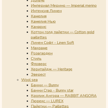
Дольче
Империал Мерино — Imperial merino
Интенсив Линен
Камелия
Камелия Нью
Канарис
Коттон голд пайетки — Cotton gold
paillettes
Линен Софт - Linen Soft
Макраме
Розагарден
Стиль
Фловерс
Херитайдж — Heritage
Эверест
Wool sea
Банни — Bunny
Банни Стар - Bunny star
Кролик Ангора — RABBIT ANGORA
Люрекс — LUREX
Пайетки — Paillettes