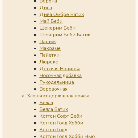
Верона
Дива
Дива Омбре Батик
Май Беби
Шекерим Беби
Шекерим Беби Батик
Париж
Макраме
Пайетки
Люрекс
Детская Новинка
Носочная добавка
Рукодельница
Веревочная
Хлопкосодержащая пряжа
Белла
Белла Батик
Коттон Софт Беби
Коттон Голд Хобби
Коттон Голд
Коттон Голд Хобби Нью