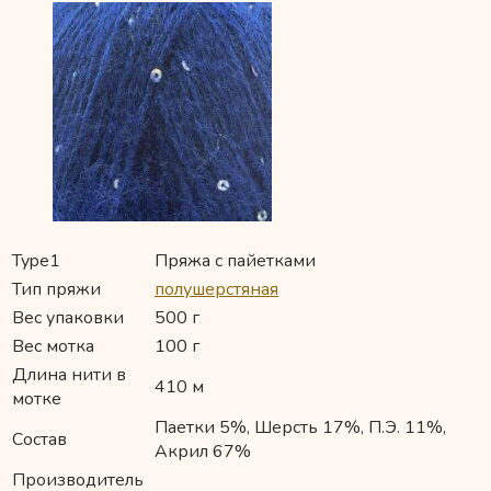
Type1
Пряжа с пайетками
Тип пряжи
полушерстяная
Вес упаковки
500 г
Вес мотка
100 г
Длина нити в
410 м
мотке
Паетки 5%, Шерсть 17%, П.Э. 11%,
Состав
Акрил 67%
Производитель