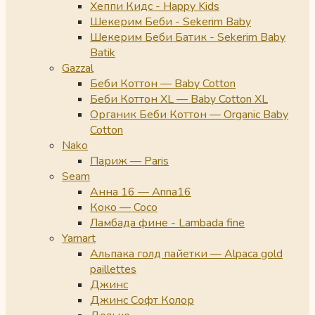
Хеппи Кидс - Happy Kids
Шекерим Беби - Sekerim Baby
Шекерим Беби Батик - Sekerim Baby
Batik
Gazzal
Беби Коттон — Baby Cotton
Беби Коттон XL — Baby Cotton XL
Органик Беби Коттон — Organic Baby
Cotton
Nako
Париж — Paris
Seam
Анна 16 — Anna16
Коко — Coco
Ламбада фине - Lambada fine
Yarnart
Альпака голд пайетки — Alpaca gold
paillettes
Джинс
Джинс Софт Колор