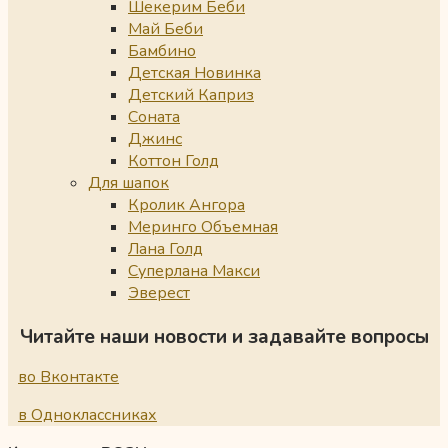
Шекерим Беби
Май Беби
Бамбино
Детская Новинка
Детский Каприз
Соната
Джинс
Коттон Голд
Для шапок
Кролик Ангора
Меринго Объемная
Лана Голд
Суперлана Макси
Эверест
Читайте наши новости и задавайте вопросы
во Вконтакте
в Одноклассниках