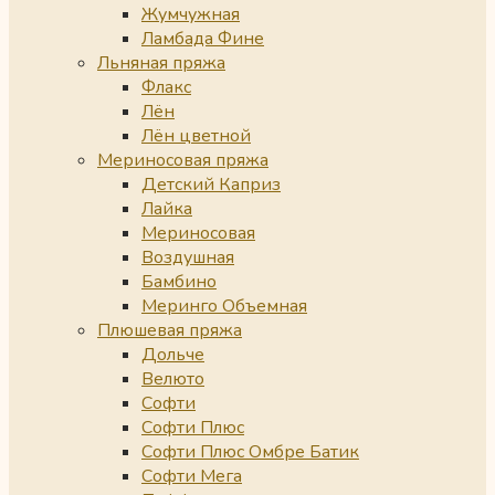
Жумчужная
Ламбада Фине
Льняная пряжа
Флакс
Лён
Лён цветной
Мериносовая пряжа
Детский Каприз
Лайка
Мериносовая
Воздушная
Бамбино
Меринго Объемная
Плюшевая пряжа
Дольче
Велюто
Софти
Софти Плюс
Софти Плюс Омбре Батик
Софти Мега