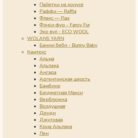
Пайетки на конусе
Раффи — Raffia
Флакс — Flax
Фэнси фур - Fancy Fur
Эко вул - ECO WOOL
WOLANS YARN
Банни беби - Bunny Baby
Камтекс
Альма
Альпака
Ангара
Аргентинская шерсть
Бамбино
Бюджетная Макси
Верблюжка
Воздушная
Денди
Джутовая
Криа Альпака
Лен