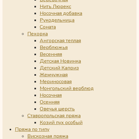
Нить Люрекс
Носочная добавка
Рукодельница
Соната
Пехорка
Ангорская теплая
Верблюжья
Весенняя
Детская Новинка
Детский Каприз
Жемчужная
Мериносовая
Монгольский верблюд
Носочная
Осенняя
Овечья шерсть
Ставропольская пряжа
Козий пух особый
Пряжа по типу
Вискозная пряжа