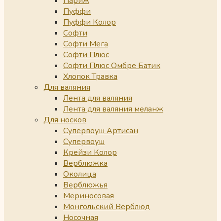
Париж
Пуффи
Пуффи Колор
Софти
Софти Мега
Софти Плюс
Софти Плюс Омбре Батик
Хлопок Травка
Для валяния
Лента для валяния
Лента для валяния меланж
Для носков
Супервоуш Артисан
Супервоуш
Крейзи Колор
Верблюжка
Околица
Верблюжья
Мериносовая
Монгольский Верблюд
Носочная