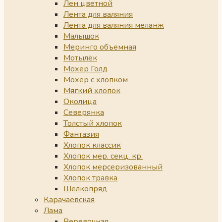
Лен цветной
Лента для валяния
Лента для валяния меланж
Малышок
Меринго объемная
Мотылёк
Мохер Голд
Мохер с хлопком
Мягкий хлопок
Околица
Северянка
Толстый хлопок
Фантазия
Хлопок классик
Хлопок мер. секц. кр.
Хлопок мерсеризованный
Хлопок травка
Шелкопряд
Карачаевская
Лама
Веревочная