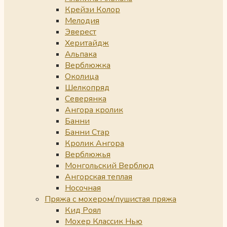
Крейзи Колор
Мелодия
Эверест
Херитайдж
Альпака
Верблюжка
Околица
Шелкопряд
Северянка
Ангора кролик
Банни
Банни Стар
Кролик Ангора
Верблюжья
Монгольский Верблюд
Ангорская теплая
Носочная
Пряжа с мохером/пушистая пряжа
Кид Роял
Мохер Классик Нью