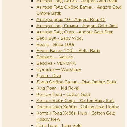
Ангора Голд Батик - Angora Gold Batik
Ангора Голд Омбре Батик - Angora Gold
Ombre Batik
Ангора реал 40 - Angora Real 40
Ангора Голд Симли - Angora Gold Simli
Ангора Голд Стар - Angora Gold Star
Беби Вул - Baby Wool
Белла - Bella 100г
Белла Батик 100г - Bella Batik
Велюто — Velluto
Верона - VERONA
Вултайм — Wooltime
Дива - Diva
Дива Омбре Батик - Diva Ombre Batik
Кид Роял - Kid Royal
Коттон Голд - Cotton Gold
Коттон Беби Софт - Cotton Baby Soft
Коттон Голд Хобби - Cotton Gold Hobby
Коттон Голд Хобби Нью - Cotton Gold
Hobby New
Лана Голд - Lana Gold