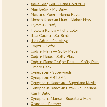
Лана Голд 800 - Lana Gold 800
Май Беби - My Baby
Мерино Роял - Merino Royal
Мохер Классик Нью - Mohair New
Пуффи - Puffy
Пуффи Колор - Puffy Color
Шал Симли - Sal Simli
Шал Абие - Sal Abiye
Софти - Softy
Софти Мега — Softy Mega
Софти Плюс - Softy Plus
Софти Плюс Омбре Батик - Softy Plus
Ombre Batik
Супервош - Superwash
Супервош ARTISAN
Суперлана Классик - Superlana Klasik
Суперлана Классик Батик - Superlana
Klasik Batik
Суперлана Макси - Superlana Maxi
Фореве - Forever