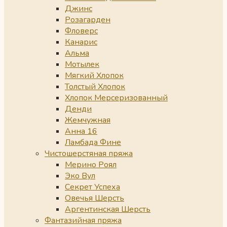
Джинс
Розагарден
Фловерс
Канарис
Альма
Мотылек
Мягкий Хлопок
Толстый Хлопок
Хлопок Мерсеризованный
Денди
Жемчужная
Анна 16
Ламбада Фине
Чистошерстяная пряжа
Мерино Роял
Эко Вул
Секрет Успеха
Овечья Шерсть
Аргентинская Шерсть
Фантазийная пряжа