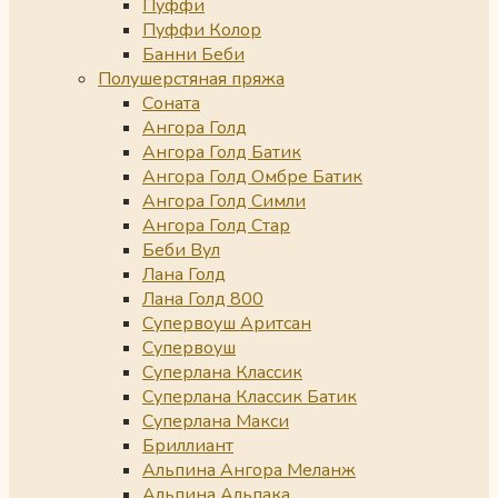
Пуффи
Пуффи Колор
Банни Беби
Полушерстяная пряжа
Соната
Ангора Голд
Ангора Голд Батик
Ангора Голд Омбре Батик
Ангора Голд Симли
Ангора Голд Стар
Беби Вул
Лана Голд
Лана Голд 800
Супервоуш Аритсан
Супервоуш
Суперлана Классик
Суперлана Классик Батик
Суперлана Макси
Бриллиант
Альпина Ангора Меланж
Альпина Альпака