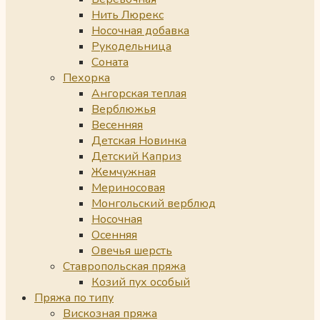
Нить Люрекс
Носочная добавка
Рукодельница
Соната
Пехорка
Ангорская теплая
Верблюжья
Весенняя
Детская Новинка
Детский Каприз
Жемчужная
Мериносовая
Монгольский верблюд
Носочная
Осенняя
Овечья шерсть
Ставропольская пряжа
Козий пух особый
Пряжа по типу
Вискозная пряжа