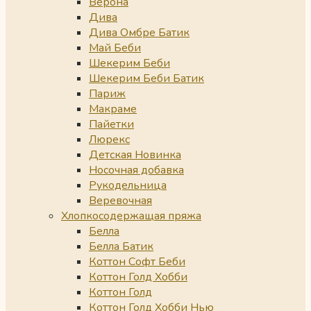
Верона
Дива
Дива Омбре Батик
Май Беби
Шекерим Беби
Шекерим Беби Батик
Париж
Макраме
Пайетки
Люрекс
Детская Новинка
Носочная добавка
Рукодельница
Веревочная
Хлопкосодержащая пряжа
Белла
Белла Батик
Коттон Софт Беби
Коттон Голд Хобби
Коттон Голд
Коттон Голд Хобби Нью