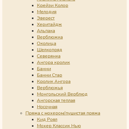
Крейзи Колор
Мелодия
Эверест
Херитайдж
Альпака
Верблюжка
Околица
Шелкопряд
Северянка
Ангора кролик
Банни
Банни Стар
Кролик Ангора
Верблюжья
Монгольский Верблюд
Ангорская теплая
Носочная
Пряжа с мохером/пушистая пряжа
Кид Роял
Мохер Классик Нью