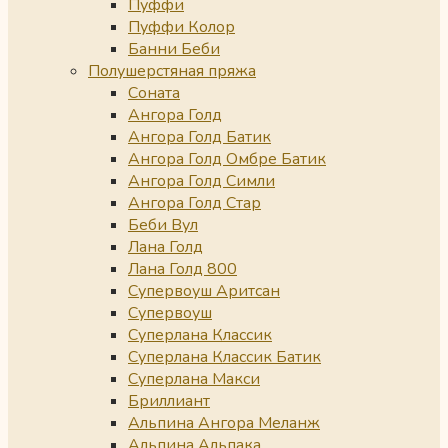
Пуффи
Пуффи Колор
Банни Беби
Полушерстяная пряжа
Соната
Ангора Голд
Ангора Голд Батик
Ангора Голд Омбре Батик
Ангора Голд Симли
Ангора Голд Стар
Беби Вул
Лана Голд
Лана Голд 800
Супервоуш Аритсан
Супервоуш
Суперлана Классик
Суперлана Классик Батик
Суперлана Макси
Бриллиант
Альпина Ангора Меланж
Альпина Альпака