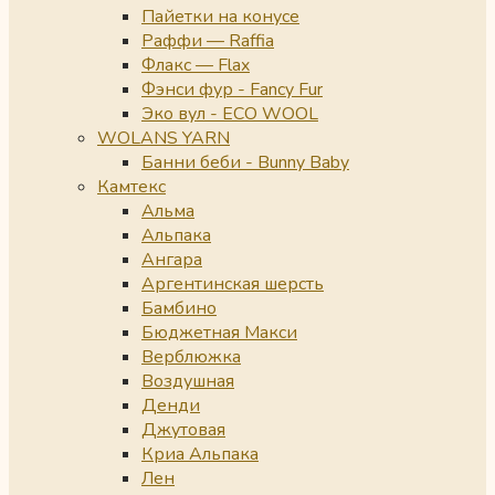
Пайетки на конусе
Раффи — Raffia
Флакс — Flax
Фэнси фур - Fancy Fur
Эко вул - ECO WOOL
WOLANS YARN
Банни беби - Bunny Baby
Камтекс
Альма
Альпака
Ангара
Аргентинская шерсть
Бамбино
Бюджетная Макси
Верблюжка
Воздушная
Денди
Джутовая
Криа Альпака
Лен