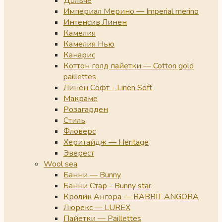
Дольче
Империал Мерино — Imperial merino
Интенсив Линен
Камелия
Камелия Нью
Канарис
Коттон голд пайетки — Cotton gold
paillettes
Линен Софт - Linen Soft
Макраме
Розагарден
Стиль
Фловерс
Херитайдж — Heritage
Эверест
Wool sea
Банни — Bunny
Банни Стар - Bunny star
Кролик Ангора — RABBIT ANGORA
Люрекс — LUREX
Пайетки — Paillettes