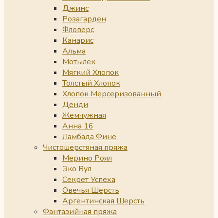
Джинс
Розагарден
Фловерс
Канарис
Альма
Мотылек
Мягкий Хлопок
Толстый Хлопок
Хлопок Мерсеризованный
Денди
Жемчужная
Анна 16
Ламбада Фине
Чистошерстяная пряжа
Мерино Роял
Эко Вул
Секрет Успеха
Овечья Шерсть
Аргентинская Шерсть
Фантазийная пряжа