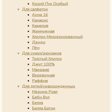
Козий Пух Особый
Для салфеток
Анна 16
Канарис
Камелия
Жемчужная
Хлопок Мерсеризованный
Денди
Лён
Для сумок/рюкзаков
Толстый Хлопок
Джут 100%
Макраме
Веревочная
Раффия
Для детей/новорожденных
Мерино Роял
Беби Вул
Белла
Белла Батик