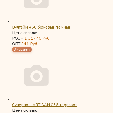
Вултайм 466 бежевый темный
Цена склада:
РОЗН
1 317,40
Руб
ОПТ
941
Руб
Супервош ARTISAN 036 терракот
Цена склада: