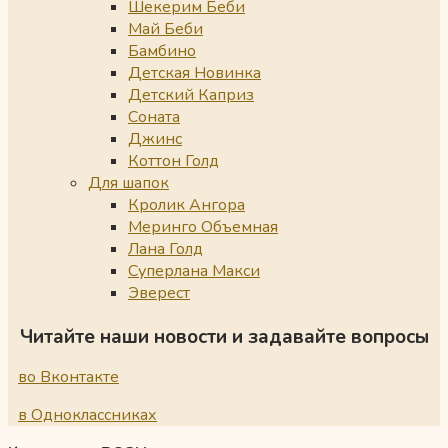
Шекерим Беби
Май Беби
Бамбино
Детская Новинка
Детский Каприз
Соната
Джинс
Коттон Голд
Для шапок
Кролик Ангора
Меринго Объемная
Лана Голд
Суперлана Макси
Эверест
Читайте наши новости и задавайте вопросы
во Вконтакте
в Одноклассниках