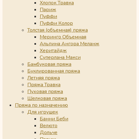
Хлопок Травка
Париж
Пуффи
Пуффи Колор
Толстая (объемная) пряжа
Меринго Объемная
Альпина Ангора Меланж
Херитайдж
Суперлана Макси
Бамбуковая пряжа
Буклированная пряжа
Летняя пряжа
Пряжа Травка
Пуховая пряжа
Шелковая пряжа
Пряжа по назначению
Для игрушек
Банни Беби
Велюто
Дольче