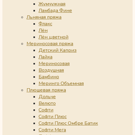
Жумчужная
Ламбада Фине
Льняная пряжа
Флакс
Лён
Лён цветной
Мериносовая пряжа
Детский Каприз
Лайка
Мериносовая
Воздушная
Бамбино
Меринго Объемная
Плюшевая пряжа
Дольче
Велюто
Софти
Софти Плюс
Софти Плюс Омбре Батик
Софти Мега