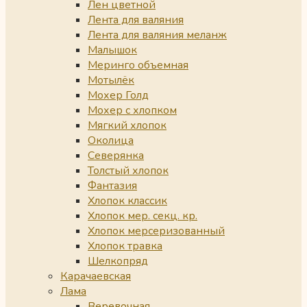
Лен цветной
Лента для валяния
Лента для валяния меланж
Малышок
Меринго объемная
Мотылёк
Мохер Голд
Мохер с хлопком
Мягкий хлопок
Околица
Северянка
Толстый хлопок
Фантазия
Хлопок классик
Хлопок мер. секц. кр.
Хлопок мерсеризованный
Хлопок травка
Шелкопряд
Карачаевская
Лама
Веревочная