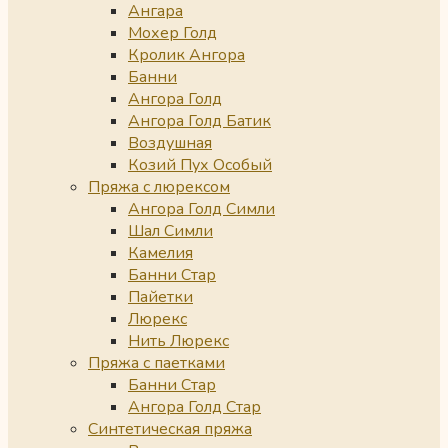
Ангара
Мохер Голд
Кролик Ангора
Банни
Ангора Голд
Ангора Голд Батик
Воздушная
Козий Пух Особый
Пряжа с люрексом
Ангора Голд Симли
Шал Симли
Камелия
Банни Стар
Пайетки
Люрекс
Нить Люрекс
Пряжа с паетками
Банни Стар
Ангора Голд Стар
Синтетическая пряжа