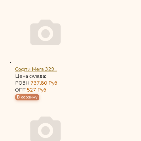
Софти Мега 329...
Цена склада:
РОЗН
737,80
Руб
ОПТ
527
Руб