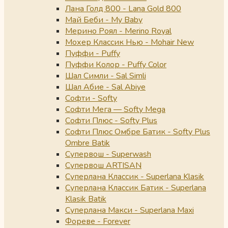
Лана Голд 800 - Lana Gold 800
Май Беби - My Baby
Мерино Роял - Merino Royal
Мохер Классик Нью - Mohair New
Пуффи - Puffy
Пуффи Колор - Puffy Color
Шал Симли - Sal Simli
Шал Абие - Sal Abiye
Софти - Softy
Софти Мега — Softy Mega
Софти Плюс - Softy Plus
Софти Плюс Омбре Батик - Softy Plus
Ombre Batik
Супервош - Superwash
Супервош ARTISAN
Суперлана Классик - Superlana Klasik
Суперлана Классик Батик - Superlana
Klasik Batik
Суперлана Макси - Superlana Maxi
Фореве - Forever