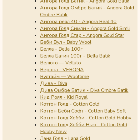
Ангора Голд Батик - Angora Gold Batik
Ангора Голд Омбре Батик - Angora Gold
Ombre Batik
Ангора реал 40 - Angora Real 40
Ангора Голд Симли - Angora Gold Simli
Ангора Голд Стар - Angora Gold Star
Беби Вул - Baby Wool
Белла - Bella 100г
Белла Батик 100г - Bella Batik
Велюто — Velluto
Верона - VERONA
Вултайм — Wooltime
Дива - Diva
Дива Омбре Батик - Diva Ombre Batik
Кид Роял - Kid Royal
Коттон Голд - Cotton Gold
Коттон Беби Софт - Cotton Baby Soft
Коттон Голд Хобби - Cotton Gold Hobby
Коттон Голд Хобби Нью - Cotton Gold
Hobby New
Лана Голд - Lana Gold