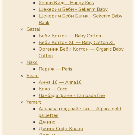
Хеппи Кидс - Happy Kids
Шекерим Беби - Sekerim Baby
Шекерим Беби Батик - Sekerim Baby
Batik
Gazzal
Беби Коттон — Baby Cotton
Беби Коттон XL — Baby Cotton XL
Органик Беби Коттон — Organic Baby
Cotton
Nako
Париж — Paris
Seam
Анна 16 — Anna16
Коко — Coco
Ламбада фине - Lambada fine
Yarnart
Альпака голд пайетки — Alpaca gold
paillettes
Джинс
Джинс Софт Колор