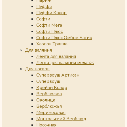
Париж
Пуффи
Пуффи Колор
Софти
Софти Мега
Софти Плюс
Софти Плюс Омбре Батик
Хлопок Травка
Для валяния
Лента для валяния
Лента для валяния меланж
Для носков
Супервоуш Артисан
Супервоуш
Крейзи Колор
Верблюжка
Околица
Верблюжья
Мериносовая
Монгольский Верблюд
Носочная