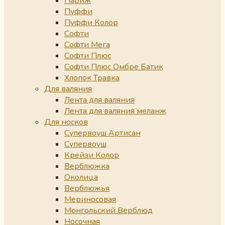
Париж
Пуффи
Пуффи Колор
Софти
Софти Мега
Софти Плюс
Софти Плюс Омбре Батик
Хлопок Травка
Для валяния
Лента для валяния
Лента для валяния меланж
Для носков
Супервоуш Артисан
Супервоуш
Крейзи Колор
Верблюжка
Околица
Верблюжья
Мериносовая
Монгольский Верблюд
Носочная