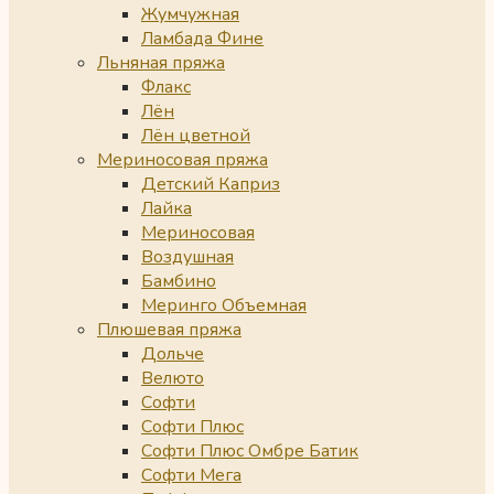
Жумчужная
Ламбада Фине
Льняная пряжа
Флакс
Лён
Лён цветной
Мериносовая пряжа
Детский Каприз
Лайка
Мериносовая
Воздушная
Бамбино
Меринго Объемная
Плюшевая пряжа
Дольче
Велюто
Софти
Софти Плюс
Софти Плюс Омбре Батик
Софти Мега