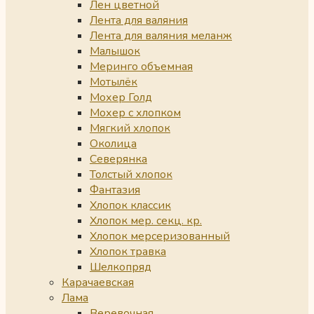
Лен цветной
Лента для валяния
Лента для валяния меланж
Малышок
Меринго объемная
Мотылёк
Мохер Голд
Мохер с хлопком
Мягкий хлопок
Околица
Северянка
Толстый хлопок
Фантазия
Хлопок классик
Хлопок мер. секц. кр.
Хлопок мерсеризованный
Хлопок травка
Шелкопряд
Карачаевская
Лама
Веревочная