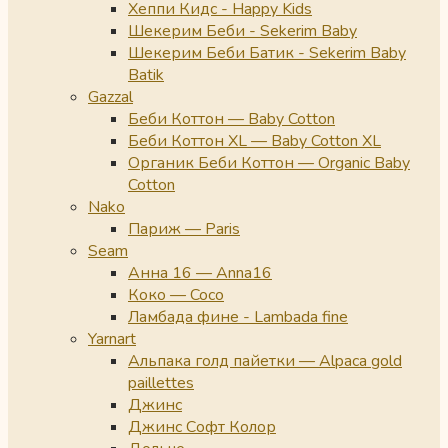
Хеппи Кидс - Happy Kids
Шекерим Беби - Sekerim Baby
Шекерим Беби Батик - Sekerim Baby
Batik
Gazzal
Беби Коттон — Baby Cotton
Беби Коттон XL — Baby Cotton XL
Органик Беби Коттон — Organic Baby
Cotton
Nako
Париж — Paris
Seam
Анна 16 — Anna16
Коко — Coco
Ламбада фине - Lambada fine
Yarnart
Альпака голд пайетки — Alpaca gold
paillettes
Джинс
Джинс Софт Колор