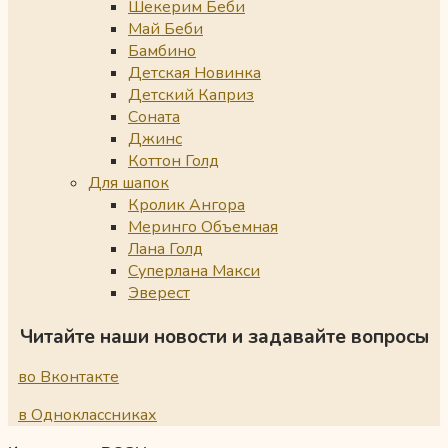
Шекерим Беби
Май Беби
Бамбино
Детская Новинка
Детский Каприз
Соната
Джинс
Коттон Голд
Для шапок
Кролик Ангора
Меринго Объемная
Лана Голд
Суперлана Макси
Эверест
Читайте наши новости и задавайте вопросы
во Вконтакте
в Одноклассниках