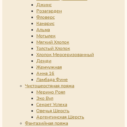
Джинс
Розагарден
Фловерс
Канарис
Альма
Мотылек
Мягкий Хлопок
Толстый Хлопок
Хлопок Мерсеризованный
Денди
Жемчужная
Анна 16
Ламбада Фине
Чистошерстяная пряжа
Мерино Роял
Эко Вул
Секрет Успеха
Овечья Шерсть
Аргентинская Шерсть
Фантазийная пряжа