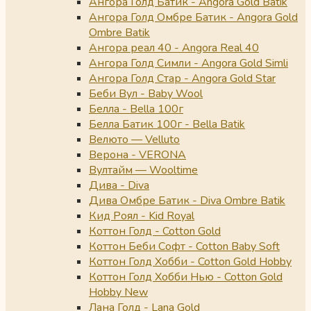
Ангора Голд Батик - Angora Gold Batik
Ангора Голд Омбре Батик - Angora Gold
Ombre Batik
Ангора реал 40 - Angora Real 40
Ангора Голд Симли - Angora Gold Simli
Ангора Голд Стар - Angora Gold Star
Беби Вул - Baby Wool
Белла - Bella 100г
Белла Батик 100г - Bella Batik
Велюто — Velluto
Верона - VERONA
Вултайм — Wooltime
Дива - Diva
Дива Омбре Батик - Diva Ombre Batik
Кид Роял - Kid Royal
Коттон Голд - Cotton Gold
Коттон Беби Софт - Cotton Baby Soft
Коттон Голд Хобби - Cotton Gold Hobby
Коттон Голд Хобби Нью - Cotton Gold
Hobby New
Лана Голд - Lana Gold