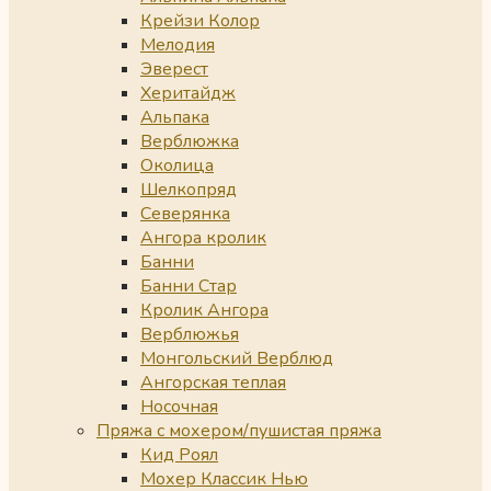
Крейзи Колор
Мелодия
Эверест
Херитайдж
Альпака
Верблюжка
Околица
Шелкопряд
Северянка
Ангора кролик
Банни
Банни Стар
Кролик Ангора
Верблюжья
Монгольский Верблюд
Ангорская теплая
Носочная
Пряжа с мохером/пушистая пряжа
Кид Роял
Мохер Классик Нью