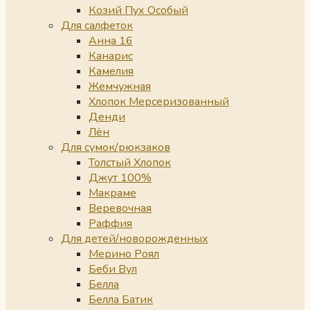
Козий Пух Особый
Для салфеток
Анна 16
Канарис
Камелия
Жемчужная
Хлопок Мерсеризованный
Денди
Лён
Для сумок/рюкзаков
Толстый Хлопок
Джут 100%
Макраме
Веревочная
Раффия
Для детей/новорожденных
Мерино Роял
Беби Вул
Белла
Белла Батик