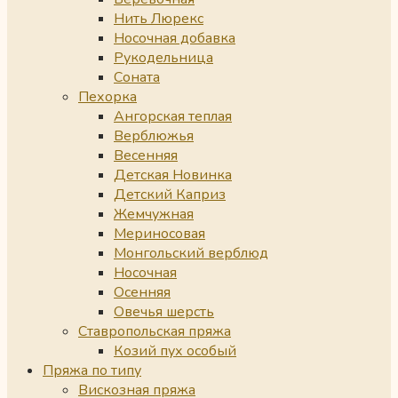
Нить Люрекс
Носочная добавка
Рукодельница
Соната
Пехорка
Ангорская теплая
Верблюжья
Весенняя
Детская Новинка
Детский Каприз
Жемчужная
Мериносовая
Монгольский верблюд
Носочная
Осенняя
Овечья шерсть
Ставропольская пряжа
Козий пух особый
Пряжа по типу
Вискозная пряжа