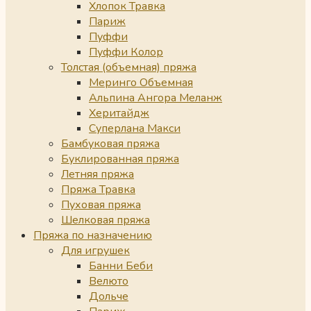
Хлопок Травка
Париж
Пуффи
Пуффи Колор
Толстая (объемная) пряжа
Меринго Объемная
Альпина Ангора Меланж
Херитайдж
Суперлана Макси
Бамбуковая пряжа
Буклированная пряжа
Летняя пряжа
Пряжа Травка
Пуховая пряжа
Шелковая пряжа
Пряжа по назначению
Для игрушек
Банни Беби
Велюто
Дольче