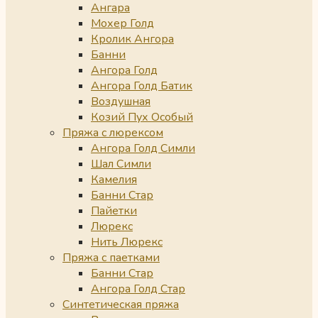
Ангара
Мохер Голд
Кролик Ангора
Банни
Ангора Голд
Ангора Голд Батик
Воздушная
Козий Пух Особый
Пряжа с люрексом
Ангора Голд Симли
Шал Симли
Камелия
Банни Стар
Пайетки
Люрекс
Нить Люрекс
Пряжа с паетками
Банни Стар
Ангора Голд Стар
Синтетическая пряжа