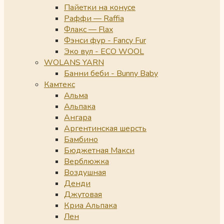
Пайетки на конусе
Раффи — Raffia
Флакс — Flax
Фэнси фур - Fancy Fur
Эко вул - ECO WOOL
WOLANS YARN
Банни беби - Bunny Baby
Камтекс
Альма
Альпака
Ангара
Аргентинская шерсть
Бамбино
Бюджетная Макси
Верблюжка
Воздушная
Денди
Джутовая
Криа Альпака
Лен