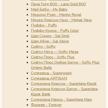
Лана Голд 800 - Lana Gold 800
Май Беби - My Baby
Мерино Роял - Merino Royal
Мохер Классик Нью - Mohair New
Пуффи - Puffy
Пуффи Колор - Puffy Color
Шал Симли - Sal Simli
Шал Абие - Sal Abiye
Софти - Softy
Софти Мега — Softy Mega
Софти Плюс - Softy Plus
Софти Плюс Омбре Батик - Softy Plus
Ombre Batik
Супервош - Superwash
Супервош ARTISAN
Суперлана Классик - Superlana Klasik
Суперлана Классик Батик - Superlana
Klasik Batik
Суперлана Макси - Superlana Maxi
Фореве - Forever