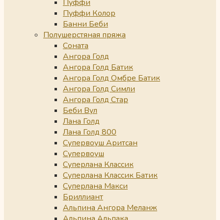
Пуффи
Пуффи Колор
Банни Беби
Полушерстяная пряжа
Соната
Ангора Голд
Ангора Голд Батик
Ангора Голд Омбре Батик
Ангора Голд Симли
Ангора Голд Стар
Беби Вул
Лана Голд
Лана Голд 800
Супервоуш Аритсан
Супервоуш
Суперлана Классик
Суперлана Классик Батик
Суперлана Макси
Бриллиант
Альпина Ангора Меланж
Альпина Альпака