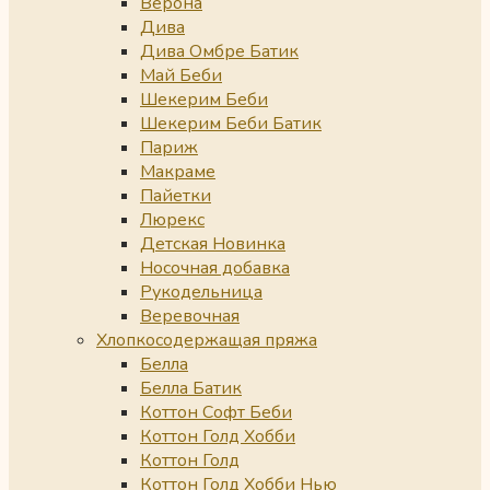
Верона
Дива
Дива Омбре Батик
Май Беби
Шекерим Беби
Шекерим Беби Батик
Париж
Макраме
Пайетки
Люрекс
Детская Новинка
Носочная добавка
Рукодельница
Веревочная
Хлопкосодержащая пряжа
Белла
Белла Батик
Коттон Софт Беби
Коттон Голд Хобби
Коттон Голд
Коттон Голд Хобби Нью