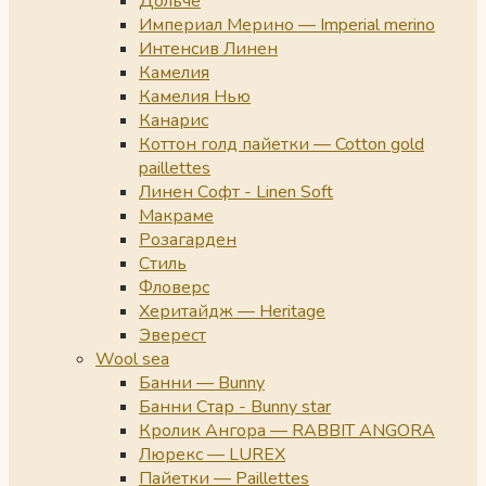
Дольче
Империал Мерино — Imperial merino
Интенсив Линен
Камелия
Камелия Нью
Канарис
Коттон голд пайетки — Cotton gold
paillettes
Линен Софт - Linen Soft
Макраме
Розагарден
Стиль
Фловерс
Херитайдж — Heritage
Эверест
Wool sea
Банни — Bunny
Банни Стар - Bunny star
Кролик Ангора — RABBIT ANGORA
Люрекс — LUREX
Пайетки — Paillettes