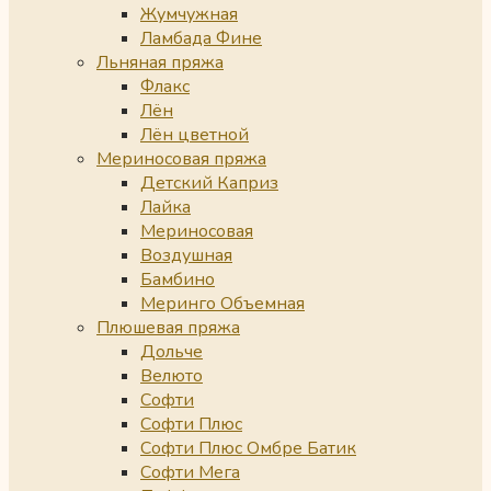
Жумчужная
Ламбада Фине
Льняная пряжа
Флакс
Лён
Лён цветной
Мериносовая пряжа
Детский Каприз
Лайка
Мериносовая
Воздушная
Бамбино
Меринго Объемная
Плюшевая пряжа
Дольче
Велюто
Софти
Софти Плюс
Софти Плюс Омбре Батик
Софти Мега