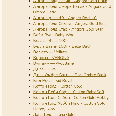
Ангора Голд Батик - Angora Gold Batik
Ангора Голд Омбре Батик - Angora Gold
Ombre Batik
Ангора реал 40 - Angora Real 40
Ангора Голд Симли - Angora Gold Simli
Ангора Голд Стар - Angora Gold Star
Беби Вул - Baby Wool
Белла - Bella 100г
Белла Батик 100г - Bella Batik
Велюто — Velluto
Верона - VERONA
Вултайм — Wooltime
Дива - Diva
Дива Омбре Батик - Diva Ombre Batik
Кид Роял - Kid Royal
Коттон Голд - Cotton Gold
Коттон Беби Софт - Cotton Baby Soft
Коттон Голд Хобби - Cotton Gold Hobby
Коттон Голд Хобби Нью - Cotton Gold
Hobby New
Лана Голд - Lana Gold