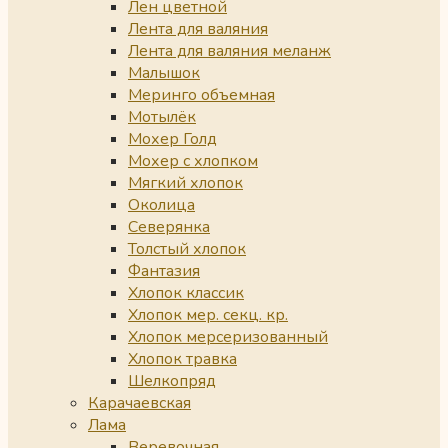
Лен цветной
Лента для валяния
Лента для валяния меланж
Малышок
Меринго объемная
Мотылёк
Мохер Голд
Мохер с хлопком
Мягкий хлопок
Околица
Северянка
Толстый хлопок
Фантазия
Хлопок классик
Хлопок мер. секц. кр.
Хлопок мерсеризованный
Хлопок травка
Шелкопряд
Карачаевская
Лама
Веревочная