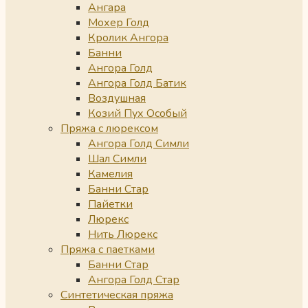
Ангара
Мохер Голд
Кролик Ангора
Банни
Ангора Голд
Ангора Голд Батик
Воздушная
Козий Пух Особый
Пряжа с люрексом
Ангора Голд Симли
Шал Симли
Камелия
Банни Стар
Пайетки
Люрекс
Нить Люрекс
Пряжа с паетками
Банни Стар
Ангора Голд Стар
Синтетическая пряжа