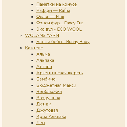
Пайетки на конусе
Раффи — Raffia
Флакс — Flax
Фэнси фур - Fancy Fur
Эко вул - ECO WOOL
WOLANS YARN
Банни беби - Bunny Baby
Камтекс
Альма
Альпака
Ангара
Аргентинская шерсть
Бамбино
Бюджетная Макси
Верблюжка
Воздушная
Денди
Джутовая
Криа Альпака
Лен