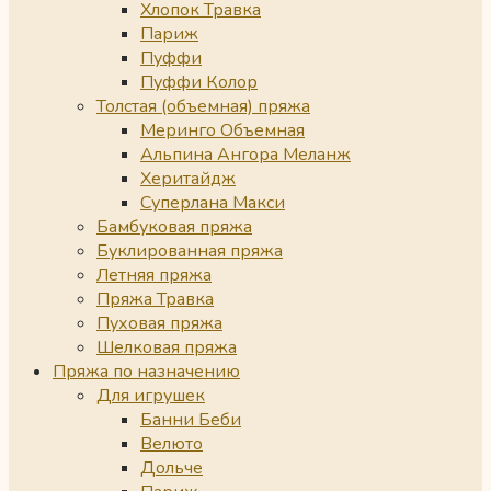
Хлопок Травка
Париж
Пуффи
Пуффи Колор
Толстая (объемная) пряжа
Меринго Объемная
Альпина Ангора Меланж
Херитайдж
Суперлана Макси
Бамбуковая пряжа
Буклированная пряжа
Летняя пряжа
Пряжа Травка
Пуховая пряжа
Шелковая пряжа
Пряжа по назначению
Для игрушек
Банни Беби
Велюто
Дольче