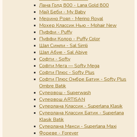
Лана Голд 800 - Lana Gold 800
Май Беби - My Baby
Мерино Роял - Merino Royal
Мохер Классик Нью - Mohair New
Пуффи - Puffy
Пуффи Колор - Puffy Color
Шал Симли - Sal Simli
Шал Абие - Sal Abiye
Софти - Softy
Софти Мега — Softy Mega
Софти Плюс - Softy Plus
Софти Плюс Омбре Батик - Softy Plus
Ombre Batik
Супервош - Superwash
Супервош ARTISAN
Суперлана Классик - Superlana Klasik
Суперлана Классик Батик - Superlana
Klasik Batik
Суперлана Макси - Superlana Maxi
Фореве - Forever