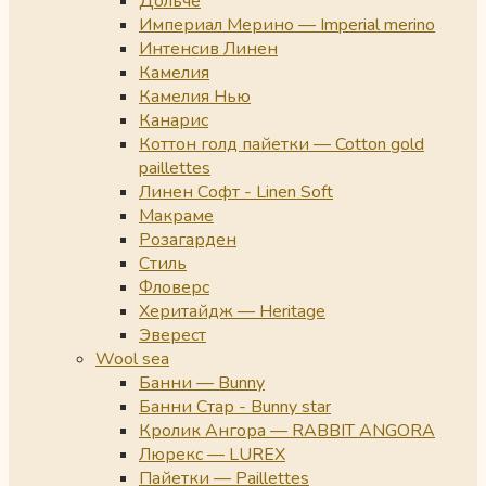
Дольче
Империал Мерино — Imperial merino
Интенсив Линен
Камелия
Камелия Нью
Канарис
Коттон голд пайетки — Cotton gold
paillettes
Линен Софт - Linen Soft
Макраме
Розагарден
Стиль
Фловерс
Херитайдж — Heritage
Эверест
Wool sea
Банни — Bunny
Банни Стар - Bunny star
Кролик Ангора — RABBIT ANGORA
Люрекс — LUREX
Пайетки — Paillettes