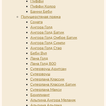
Пуффи
Пуффи Колор
Банни Беби
Полушерстяная пряжа
Соната
Ангора Голд
Ангора Голд Батик
Ангора Голд Омбре Батик
Ангора Голд Симли
Ангора Голд Стар
Беби Вул
Лана Голд
Лана Голд 800
Супервоуш Аритсан
Супервоуш
Суперлана Классик
Суперлана Классик Батик
Суперлана Макси
Бриллиант
Альпина Ангора Меланж
Альпина Альпака