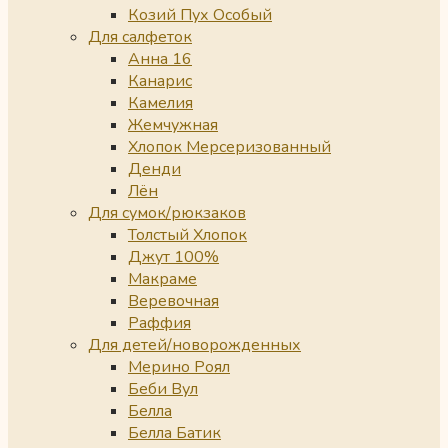
Козий Пух Особый
Для салфеток
Анна 16
Канарис
Камелия
Жемчужная
Хлопок Мерсеризованный
Денди
Лён
Для сумок/рюкзаков
Толстый Хлопок
Джут 100%
Макраме
Веревочная
Раффия
Для детей/новорожденных
Мерино Роял
Беби Вул
Белла
Белла Батик