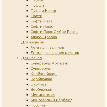
Париж
Пуффи
Пуффи Колор
Софти
Софти Мега
Софти Плюс
Софти Плюс Омбре Батик
Хлопок Травка
Для валяния
Лента для валяния
Лента для валяния меланж
Для носков
Супервоуш Артисан
Супервоуш
Крейзи Колор
Верблюжка
Околица
Верблюжья
Мериносовая
Монгольский Верблюд
Носочная