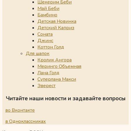
Шекерим Беби
Май Беби
Бамбино
Детская Новинка
Детский Каприз
Соната
Джинс
Коттон Голд
Для шапок
Кролик Ангора
Меринго Объемная
Лана Голд
Суперлана Макси
Эверест
Читайте наши новости и задавайте вопросы
во Вконтакте
в Одноклассниках