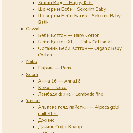
Хеппи Кидс - Happy Kids
Шекерим Беби - Sekerim Baby
Шекерим Беби Батик - Sekerim Baby
Batik
Gazzal
Беби Коттон — Baby Cotton
Беби Коттон XL — Baby Cotton XL
Органик Беби Коттон — Organic Baby
Cotton
Nako
Париж — Paris
Seam
Анна 16 — Anna16
Коко — Coco
Ламбада фине - Lambada fine
Yarnart
Альпака голд пайетки — Alpaca gold
paillettes
Джинс
Джинс Софт Колор