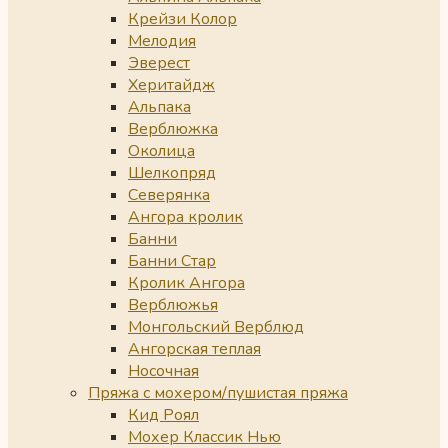
Крейзи Колор
Мелодия
Эверест
Херитайдж
Альпака
Верблюжка
Околица
Шелкопряд
Северянка
Ангора кролик
Банни
Банни Стар
Кролик Ангора
Верблюжья
Монгольский Верблюд
Ангорская теплая
Носочная
Пряжа с мохером/пушистая пряжа
Кид Роял
Мохер Классик Нью