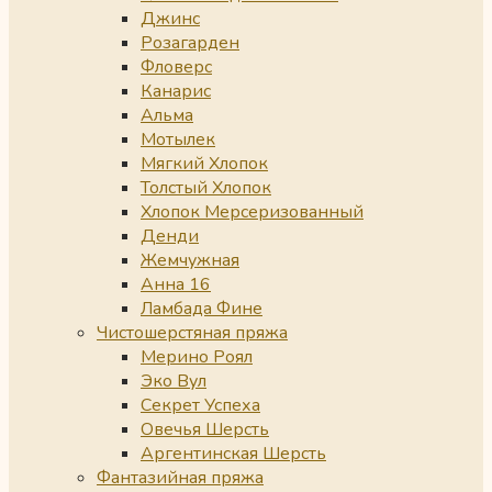
Джинс
Розагарден
Фловерс
Канарис
Альма
Мотылек
Мягкий Хлопок
Толстый Хлопок
Хлопок Мерсеризованный
Денди
Жемчужная
Анна 16
Ламбада Фине
Чистошерстяная пряжа
Мерино Роял
Эко Вул
Секрет Успеха
Овечья Шерсть
Аргентинская Шерсть
Фантазийная пряжа