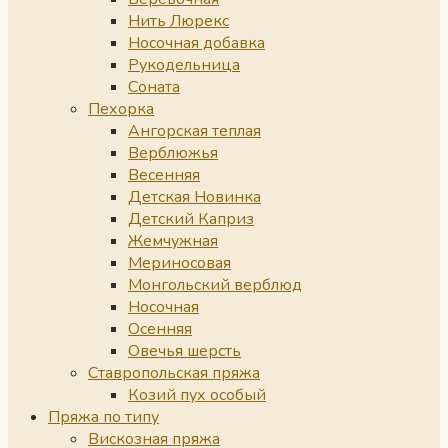
Нить Люрекс
Носочная добавка
Рукодельница
Соната
Пехорка
Ангорская теплая
Верблюжья
Весенняя
Детская Новинка
Детский Каприз
Жемчужная
Мериносовая
Монгольский верблюд
Носочная
Осенняя
Овечья шерсть
Ставропольская пряжа
Козий пух особый
Пряжа по типу
Вискозная пряжа