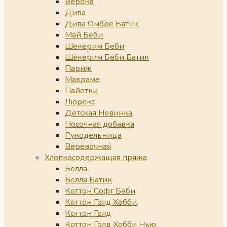
Верона
Дива
Дива Омбре Батик
Май Беби
Шекерим Беби
Шекерим Беби Батик
Париж
Макраме
Пайетки
Люрекс
Детская Новинка
Носочная добавка
Рукодельница
Веревочная
Хлопкосодержащая пряжа
Белла
Белла Батик
Коттон Софт Беби
Коттон Голд Хобби
Коттон Голд
Коттон Голд Хобби Нью