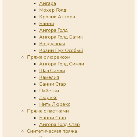
Ангара
Мохер Голд
Кролик Ангора
Банни
Ангора Голд
Ангора Голд Батик
Воздушная
Козий Пух Особый
Пряжа с люрексом
Ангора Голд Симли
Шал Симли
Камелия
Банни Стар
Пайетки
Люрекс
Нить Люрекс
Пряжа с паетками
Банни Стар
Ангора Голд Стар
Синтетическая пряжа