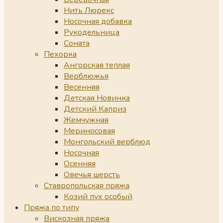
Нить Люрекс
Носочная добавка
Рукодельница
Соната
Пехорка
Ангорская теплая
Верблюжья
Весенняя
Детская Новинка
Детский Каприз
Жемчужная
Мериносовая
Монгольский верблюд
Носочная
Осенняя
Овечья шерсть
Ставропольская пряжа
Козий пух особый
Пряжа по типу
Вискозная пряжа