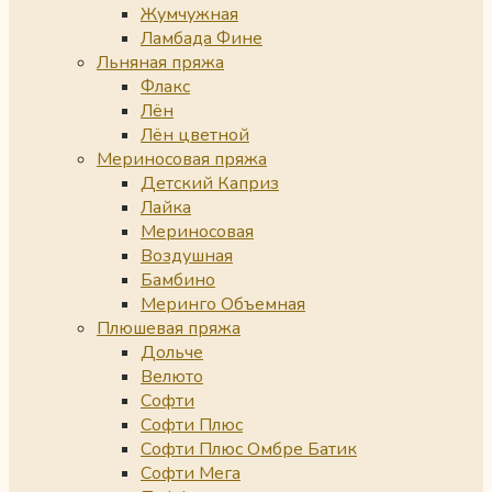
Жумчужная
Ламбада Фине
Льняная пряжа
Флакс
Лён
Лён цветной
Мериносовая пряжа
Детский Каприз
Лайка
Мериносовая
Воздушная
Бамбино
Меринго Объемная
Плюшевая пряжа
Дольче
Велюто
Софти
Софти Плюс
Софти Плюс Омбре Батик
Софти Мега