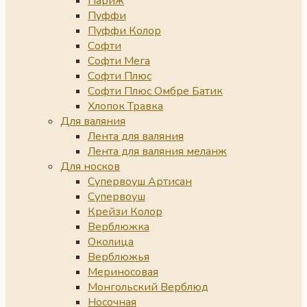
Париж
Пуффи
Пуффи Колор
Софти
Софти Мега
Софти Плюс
Софти Плюс Омбре Батик
Хлопок Травка
Для валяния
Лента для валяния
Лента для валяния меланж
Для носков
Супервоуш Артисан
Супервоуш
Крейзи Колор
Верблюжка
Околица
Верблюжья
Мериносовая
Монгольский Верблюд
Носочная