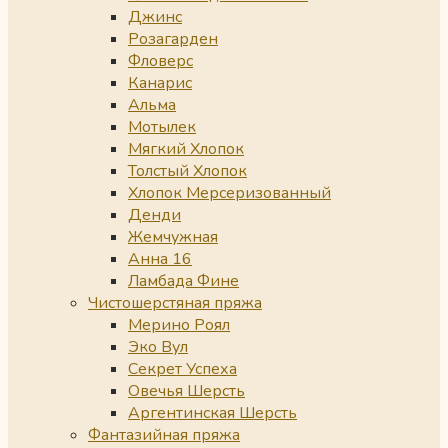
Джинс
Розагарден
Фловерс
Канарис
Альма
Мотылек
Мягкий Хлопок
Толстый Хлопок
Хлопок Мерсеризованный
Денди
Жемчужная
Анна 16
Ламбада Фине
Чистошерстяная пряжа
Мерино Роял
Эко Вул
Секрет Успеха
Овечья Шерсть
Аргентинская Шерсть
Фантазийная пряжа