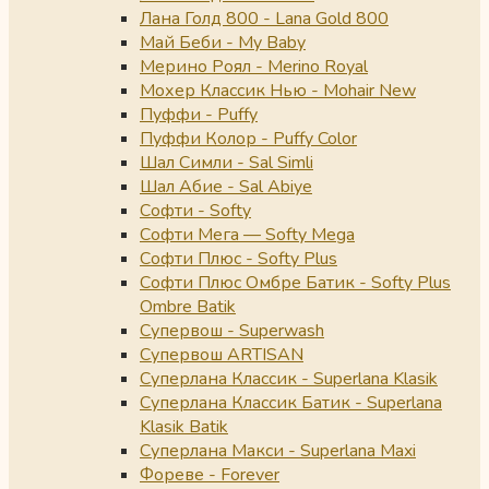
Лана Голд 800 - Lana Gold 800
Май Беби - My Baby
Мерино Роял - Merino Royal
Мохер Классик Нью - Mohair New
Пуффи - Puffy
Пуффи Колор - Puffy Color
Шал Симли - Sal Simli
Шал Абие - Sal Abiye
Софти - Softy
Софти Мега — Softy Mega
Софти Плюс - Softy Plus
Софти Плюс Омбре Батик - Softy Plus
Ombre Batik
Супервош - Superwash
Супервош ARTISAN
Суперлана Классик - Superlana Klasik
Суперлана Классик Батик - Superlana
Klasik Batik
Суперлана Макси - Superlana Maxi
Фореве - Forever