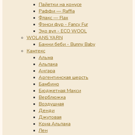
Пайетки на конусе
Раффи — Raffia
Флакс — Flax
Фэнси фур - Fancy Fur
Эко вул - ECO WOOL
WOLANS YARN
Банни беби - Bunny Baby
Камтекс
Альма
Альпака
Ангара
Аргентинская шерсть
Бамбино
Бюджетная Макси
Верблюжка
Воздушная
Денди
Джутовая
Криа Альпака
Лен