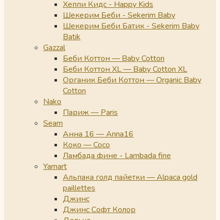
Хеппи Кидс - Happy Kids
Шекерим Беби - Sekerim Baby
Шекерим Беби Батик - Sekerim Baby
Batik
Gazzal
Беби Коттон — Baby Cotton
Беби Коттон XL — Baby Cotton XL
Органик Беби Коттон — Organic Baby
Cotton
Nako
Париж — Paris
Seam
Анна 16 — Anna16
Коко — Coco
Ламбада фине - Lambada fine
Yarnart
Альпака голд пайетки — Alpaca gold
paillettes
Джинс
Джинс Софт Колор