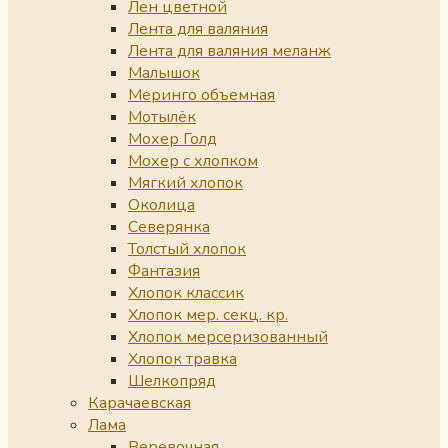
Лен цветной
Лента для валяния
Лента для валяния меланж
Малышок
Меринго объемная
Мотылёк
Мохер Голд
Мохер с хлопком
Мягкий хлопок
Околица
Северянка
Толстый хлопок
Фантазия
Хлопок классик
Хлопок мер. секц. кр.
Хлопок мерсеризованный
Хлопок травка
Шелкопряд
Карачаевская
Лама
Веревочная