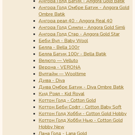
Ангора Голд Батик - Angora Gold Batik
Ангора Голд Омбре Батик - Angora Gold
Ombre Batik
Ангора реал 40 - Angora Real 40
Ангора Голд Симли - Angora Gold Simli
Ангора Голд Стар - Angora Gold Star
Беби Вул - Baby Wool
Белла - Bella 100г
Белла Батик 100г - Bella Batik
Велюто — Velluto
Верона - VERONA
Вултайм — Wooltime
Дива - Diva
Дива Омбре Батик - Diva Ombre Batik
Кид Роял - Kid Royal
Коттон Голд - Cotton Gold
Коттон Беби Софт - Cotton Baby Soft
Коттон Голд Хобби - Cotton Gold Hobby
Коттон Голд Хобби Нью - Cotton Gold
Hobby New
Лана Голд - Lana Gold