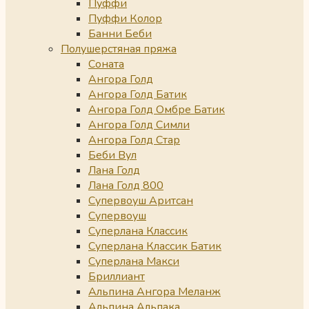
Пуффи
Пуффи Колор
Банни Беби
Полушерстяная пряжа
Соната
Ангора Голд
Ангора Голд Батик
Ангора Голд Омбре Батик
Ангора Голд Симли
Ангора Голд Стар
Беби Вул
Лана Голд
Лана Голд 800
Супервоуш Аритсан
Супервоуш
Суперлана Классик
Суперлана Классик Батик
Суперлана Макси
Бриллиант
Альпина Ангора Меланж
Альпина Альпака