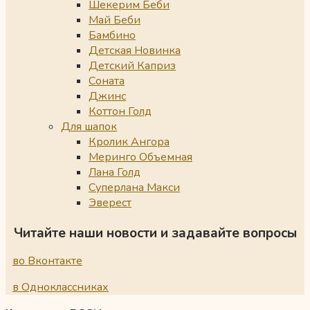
Шекерим Беби
Май Беби
Бамбино
Детская Новинка
Детский Каприз
Соната
Джинс
Коттон Голд
Для шапок
Кролик Ангора
Меринго Объемная
Лана Голд
Суперлана Макси
Эверест
Читайте наши новости и задавайте вопросы
во Вконтакте
в Одноклассниках