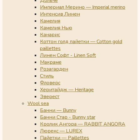
Дольче
Империал Мерино — Imperial merino
Интенсив Линен
Камелия
Камелия Нью
Канарис
Коттон голд пайетки — Cotton gold
paillettes
Линен Софт - Linen Soft
Макраме
Розагарден
Стиль
Фловерс
Херитайдж — Heritage
Эверест
Wool sea
Банни — Bunny
Банни Стар - Bunny star
Кролик Ангора — RABBIT ANGORA
Люрекс — LUREX
Пайетки — Paillettes