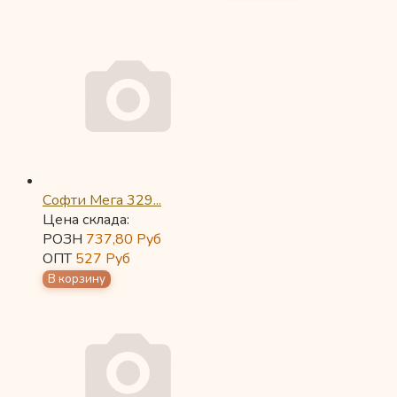
Софти Мега 329...
Цена склада:
РОЗН
737,80
Руб
ОПТ
527
Руб