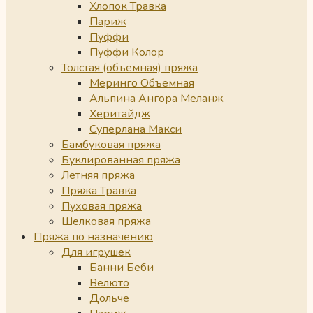
Хлопок Травка
Париж
Пуффи
Пуффи Колор
Толстая (объемная) пряжа
Меринго Объемная
Альпина Ангора Меланж
Херитайдж
Суперлана Макси
Бамбуковая пряжа
Буклированная пряжа
Летняя пряжа
Пряжа Травка
Пуховая пряжа
Шелковая пряжа
Пряжа по назначению
Для игрушек
Банни Беби
Велюто
Дольче