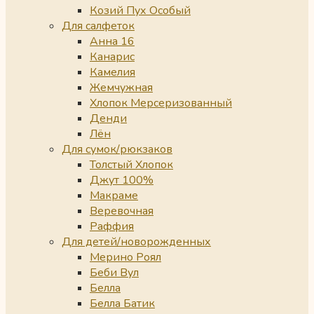
Козий Пух Особый
Для салфеток
Анна 16
Канарис
Камелия
Жемчужная
Хлопок Мерсеризованный
Денди
Лён
Для сумок/рюкзаков
Толстый Хлопок
Джут 100%
Макраме
Веревочная
Раффия
Для детей/новорожденных
Мерино Роял
Беби Вул
Белла
Белла Батик