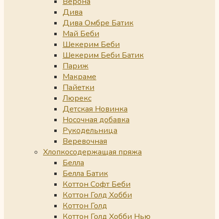
Верона
Дива
Дива Омбре Батик
Май Беби
Шекерим Беби
Шекерим Беби Батик
Париж
Макраме
Пайетки
Люрекс
Детская Новинка
Носочная добавка
Рукодельница
Веревочная
Хлопкосодержащая пряжа
Белла
Белла Батик
Коттон Софт Беби
Коттон Голд Хобби
Коттон Голд
Коттон Голд Хобби Нью