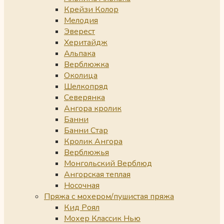
Крейзи Колор
Мелодия
Эверест
Херитайдж
Альпака
Верблюжка
Околица
Шелкопряд
Северянка
Ангора кролик
Банни
Банни Стар
Кролик Ангора
Верблюжья
Монгольский Верблюд
Ангорская теплая
Носочная
Пряжа с мохером/пушистая пряжа
Кид Роял
Мохер Классик Нью