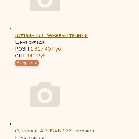
Вултайм 466 бежевый темный
Цена склада:
РОЗН
1 317,40
Руб
ОПТ
941
Руб
Супервош ARTISAN 036 терракот
Цена склада: