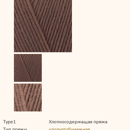
Type1
Хлопкосодержащая пряжа
Тип пряжи
хлопчатобумажная