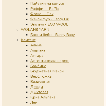
Пайетки на конусе
Раффи — Raffia
Флакс — Flax
Фэнси фур - Fancy Fur
Эко вул - ECO WOOL
WOLANS YARN
Банни беби - Bunny Baby
Камтекс
Альма
Альпака
Ангара
Аргентинская шерсть
Бамбино
Бюджетная Макси
Верблюжка
Воздушная
Денди
Джутовая
Криа Альпака
Лен