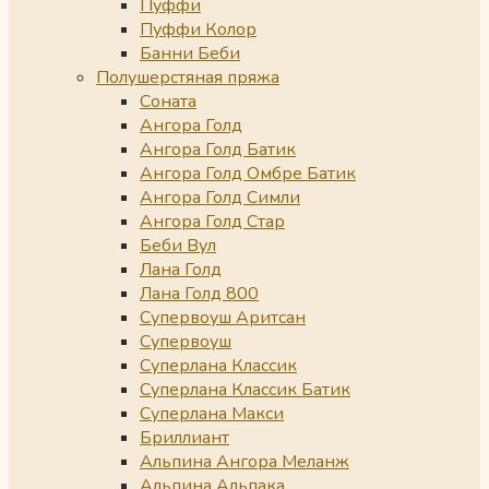
Пуффи
Пуффи Колор
Банни Беби
Полушерстяная пряжа
Соната
Ангора Голд
Ангора Голд Батик
Ангора Голд Омбре Батик
Ангора Голд Симли
Ангора Голд Стар
Беби Вул
Лана Голд
Лана Голд 800
Супервоуш Аритсан
Супервоуш
Суперлана Классик
Суперлана Классик Батик
Суперлана Макси
Бриллиант
Альпина Ангора Меланж
Альпина Альпака