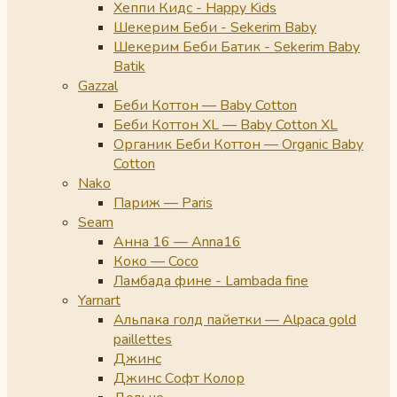
Хеппи Кидс - Happy Kids
Шекерим Беби - Sekerim Baby
Шекерим Беби Батик - Sekerim Baby
Batik
Gazzal
Беби Коттон — Baby Cotton
Беби Коттон XL — Baby Cotton XL
Органик Беби Коттон — Organic Baby
Cotton
Nako
Париж — Paris
Seam
Анна 16 — Anna16
Коко — Coco
Ламбада фине - Lambada fine
Yarnart
Альпака голд пайетки — Alpaca gold
paillettes
Джинс
Джинс Софт Колор