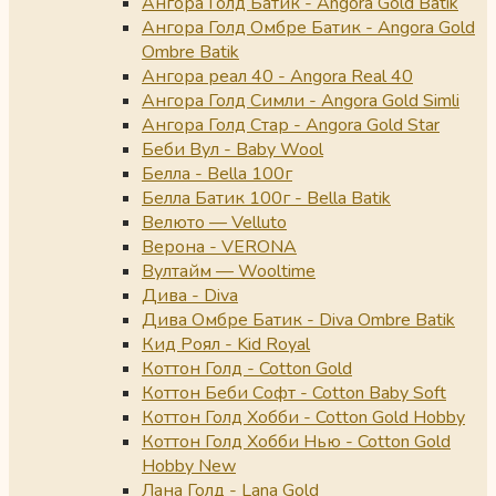
Ангора Голд Батик - Angora Gold Batik
Ангора Голд Омбре Батик - Angora Gold
Ombre Batik
Ангора реал 40 - Angora Real 40
Ангора Голд Симли - Angora Gold Simli
Ангора Голд Стар - Angora Gold Star
Беби Вул - Baby Wool
Белла - Bella 100г
Белла Батик 100г - Bella Batik
Велюто — Velluto
Верона - VERONA
Вултайм — Wooltime
Дива - Diva
Дива Омбре Батик - Diva Ombre Batik
Кид Роял - Kid Royal
Коттон Голд - Cotton Gold
Коттон Беби Софт - Cotton Baby Soft
Коттон Голд Хобби - Cotton Gold Hobby
Коттон Голд Хобби Нью - Cotton Gold
Hobby New
Лана Голд - Lana Gold