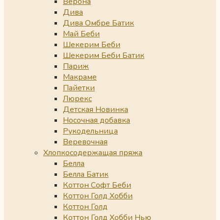
Верона
Дива
Дива Омбре Батик
Май Беби
Шекерим Беби
Шекерим Беби Батик
Париж
Макраме
Пайетки
Люрекс
Детская Новинка
Носочная добавка
Рукодельница
Веревочная
Хлопкосодержащая пряжа
Белла
Белла Батик
Коттон Софт Беби
Коттон Голд Хобби
Коттон Голд
Коттон Голд Хобби Нью