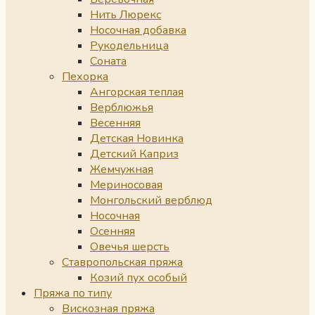
Нить Люрекс
Носочная добавка
Рукодельница
Соната
Пехорка
Ангорская теплая
Верблюжья
Весенняя
Детская Новинка
Детский Каприз
Жемчужная
Мериносовая
Монгольский верблюд
Носочная
Осенняя
Овечья шерсть
Ставропольская пряжа
Козий пух особый
Пряжа по типу
Вискозная пряжа