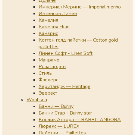
Дольче
Империал Мерино — Imperial merino
Интенсив Линен
Камелия
Камелия Нью
Канарис
Коттон голд пайетки — Cotton gold
paillettes
Линен Софт - Linen Soft
Макраме
Розагарден
Стиль
Фловерс
Херитайдж — Heritage
Эверест
Wool sea
Банни — Bunny
Банни Стар - Bunny star
Кролик Ангора — RABBIT ANGORA
Люрекс — LUREX
Пайетки — Paillettes