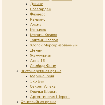
Джинс
Розагарден
Фловерс
Канарис
Альма
Мотылек
Мягкий Хлопок
Толстый Хлопок
Хлопок Мерсеризованный
Денди
Жемчужная
Анна 16
Ламбада Фине
Чистошерстяная пряжа
Мерино Роял
Эко Вул
Секрет Успеха
Овечья Шерсть
Аргентинская Шерсть
Фантазийная пряжа