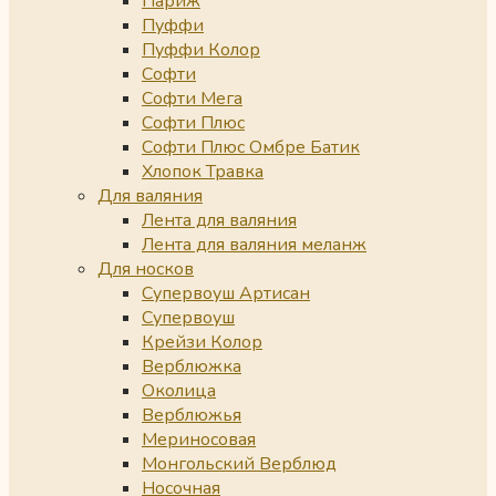
Париж
Пуффи
Пуффи Колор
Софти
Софти Мега
Софти Плюс
Софти Плюс Омбре Батик
Хлопок Травка
Для валяния
Лента для валяния
Лента для валяния меланж
Для носков
Супервоуш Артисан
Супервоуш
Крейзи Колор
Верблюжка
Околица
Верблюжья
Мериносовая
Монгольский Верблюд
Носочная