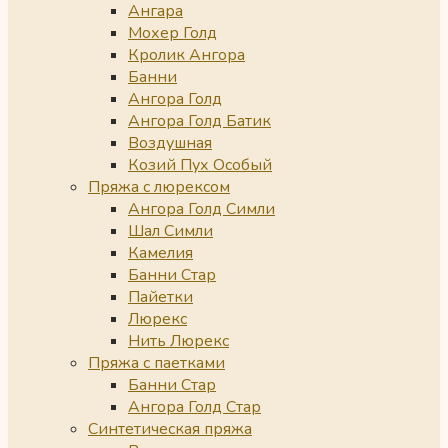
Ангара
Мохер Голд
Кролик Ангора
Банни
Ангора Голд
Ангора Голд Батик
Воздушная
Козий Пух Особый
Пряжа с люрексом
Ангора Голд Симли
Шал Симли
Камелия
Банни Стар
Пайетки
Люрекс
Нить Люрекс
Пряжа с паетками
Банни Стар
Ангора Голд Стар
Синтетическая пряжа