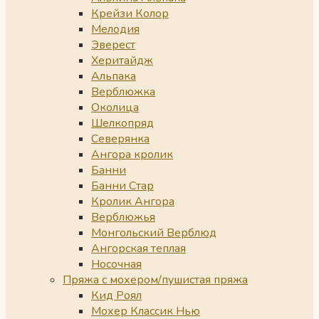
Крейзи Колор
Мелодия
Эверест
Херитайдж
Альпака
Верблюжка
Околица
Шелкопряд
Северянка
Ангора кролик
Банни
Банни Стар
Кролик Ангора
Верблюжья
Монгольский Верблюд
Ангорская теплая
Носочная
Пряжа с мохером/пушистая пряжа
Кид Роял
Мохер Классик Нью