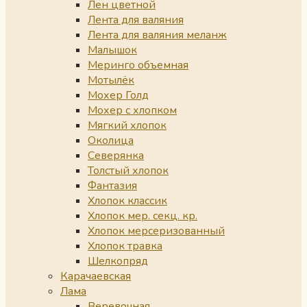
Лен цветной
Лента для валяния
Лента для валяния меланж
Малышок
Меринго объемная
Мотылёк
Мохер Голд
Мохер с хлопком
Мягкий хлопок
Околица
Северянка
Толстый хлопок
Фантазия
Хлопок классик
Хлопок мер. секц. кр.
Хлопок мерсеризованный
Хлопок травка
Шелкопряд
Карачаевская
Лама
Веревочная