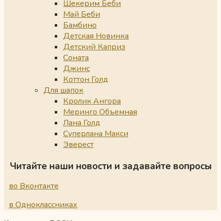
Шекерим Беби
Май Беби
Бамбино
Детская Новинка
Детский Каприз
Соната
Джинс
Коттон Голд
Для шапок
Кролик Ангора
Меринго Объемная
Лана Голд
Суперлана Макси
Эверест
Читайте наши новости и задавайте вопросы
во Вконтакте
в Одноклассниках