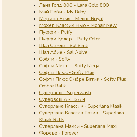
Лана Голд 800 - Lana Gold 800
Май Беби - My Baby
Мерино Роял - Merino Royal
Мохер Классик Нью - Mohair New
Пуффи - Puffy
Пуффи Колор - Puffy Color
Шал Симли - Sal Simli
Шал Абие - Sal Abiye
Софти - Softy
Софти Мега — Softy Mega
Софти Плюс - Softy Plus
Софти Плюс Омбре Батик - Softy Plus
Ombre Batik
Супервош - Superwash
Супервош ARTISAN
Суперлана Классик - Superlana Klasik
Суперлана Классик Батик - Superlana
Klasik Batik
Суперлана Макси - Superlana Maxi
Фореве - Forever