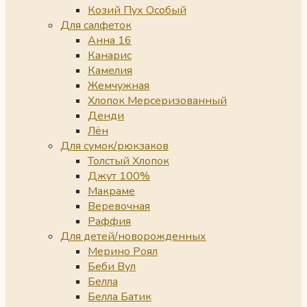
Козий Пух Особый
Для салфеток
Анна 16
Канарис
Камелия
Жемчужная
Хлопок Мерсеризованный
Денди
Лён
Для сумок/рюкзаков
Толстый Хлопок
Джут 100%
Макраме
Веревочная
Раффия
Для детей/новорожденных
Мерино Роял
Беби Вул
Белла
Белла Батик