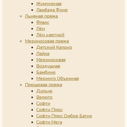
Жумчужная
Ламбада Фине
Льняная пряжа
Флакс
Лён
Лён цветной
Мериносовая пряжа
Детский Каприз
Лайка
Мериносовая
Воздушная
Бамбино
Меринго Объемная
Плюшевая пряжа
Дольче
Велюто
Софти
Софти Плюс
Софти Плюс Омбре Батик
Софти Мега