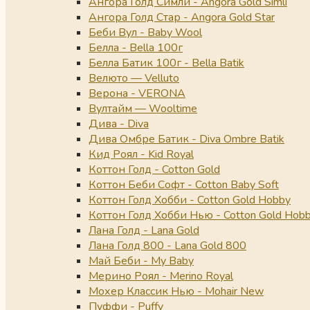
Ангора Голд Симли - Angora Gold Simli
Ангора Голд Стар - Angora Gold Star
Беби Вул - Baby Wool
Белла - Bella 100г
Белла Батик 100г - Bella Batik
Велюто — Velluto
Верона - VERONA
Вултайм — Wooltime
Дива - Diva
Дива Омбре Батик - Diva Ombre Batik
Кид Роял - Kid Royal
Коттон Голд - Cotton Gold
Коттон Беби Софт - Cotton Baby Soft
Коттон Голд Хобби - Cotton Gold Hobby
Коттон Голд Хобби Нью - Cotton Gold Hob
Лана Голд - Lana Gold
Лана Голд 800 - Lana Gold 800
Май Беби - My Baby
Мерино Роял - Merino Royal
Мохер Классик Нью - Mohair New
Пуффи - Puffy