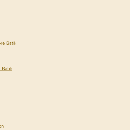
re Batik
 Batik
on