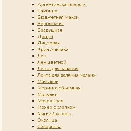
Аргентинская шерсть
Бамбино
Бюджетная Макси
Верблюжка
Воздушная
Денди
Джутовая
Криа Альпака
Лен
Лен цветной
Лента для валяния
Лента для валяния меланж
Малышок
Меринго объемная
Мотылёк
Мохер Голд
Мохер с хлопком
Мягкий хлопок
Околица
Северянка