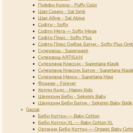
Пуффи Колор - Puffy Color
Шал Симли - Sal Simli
Шал Абие - Sal Abiye
Софти - Softy
Софти Мега — Softy Mega
Софти Плюс - Softy Plus
Софти Плюс Омбре Батик - Softy Plus Omb
Супервош - Superwash
Супервош ARTISAN
Суперлана Классик - Superlana Klasik
Суперлана Классик Батик - Superlana Klasik
Суперлана Макси - Superlana Maxi
Фореве - Forever
Хеппи Кидс - Happy Kids
Шекерим Беби - Sekerim Baby
Шекерим Беби Батик - Sekerim Baby Batik
Gazzal
Беби Коттон — Baby Cotton
Беби Коттон XL — Baby Cotton XL
Органик Беби Коттон — Organic Baby Cott