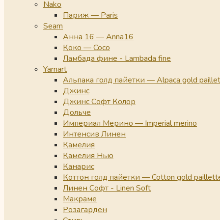
Nako
Париж — Paris
Seam
Анна 16 — Anna16
Коко — Coco
Ламбада фине - Lambada fine
Yarnart
Альпака голд пайетки — Alpaca gold paille
Джинс
Джинс Софт Колор
Дольче
Империал Мерино — Imperial merino
Интенсив Линен
Камелия
Камелия Нью
Канарис
Коттон голд пайетки — Cotton gold paillett
Линен Софт - Linen Soft
Макраме
Розагарден