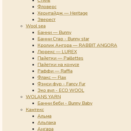
Стиль
Фловерс
Херитайдж — Heritage
Эверест
Wool sea
Банни — Bunny
Банни Стар - Bunny star
Кролик Ангора — RABBIT ANGORA
Люрекс — LUREX
Пайетки — Paillettes
Пайетки на конусе
Раффи — Raffia
Флакс — Flax
Фэнси фур - Fancy Fur
Эко вул - ECO WOOL
WOLANS YARN
Банни беби - Bunny Baby
Камтекс
Альма
Альпака
Ангара