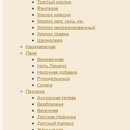
Толстый хлопок
Фантазия
Хлопок классик
Хлопок мер. секц. кр.
Хлопок мерсеризованный
Хлопок травка
Шелкопряд
Карачаевская
Лама
Веревочная
Нить Люрекс
Носочная добавка
Рукодельница
Соната
Пехорка
Ангорская теплая
Верблюжья
Весенняя
Детская Новинка
Детский Каприз
Жемчужная