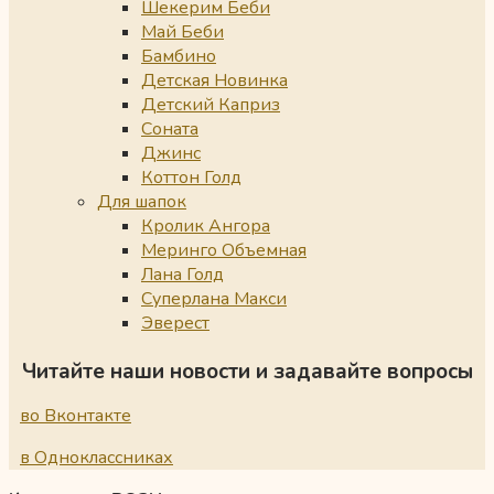
Шекерим Беби
Май Беби
Бамбино
Детская Новинка
Детский Каприз
Соната
Джинс
Коттон Голд
Для шапок
Кролик Ангора
Меринго Объемная
Лана Голд
Суперлана Макси
Эверест
Читайте наши новости и задавайте вопросы
во Вконтакте
в Одноклассниках