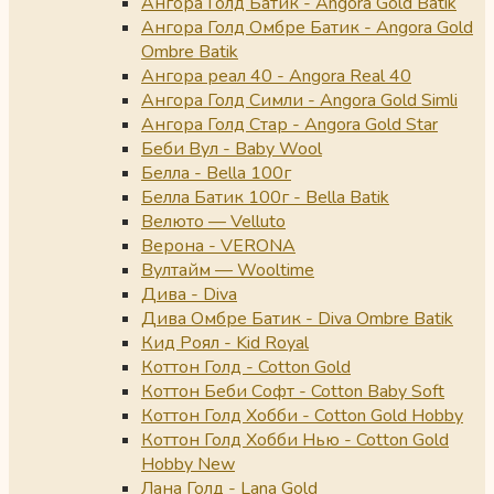
Ангора Голд Батик - Angora Gold Batik
Ангора Голд Омбре Батик - Angora Gold
Ombre Batik
Ангора реал 40 - Angora Real 40
Ангора Голд Симли - Angora Gold Simli
Ангора Голд Стар - Angora Gold Star
Беби Вул - Baby Wool
Белла - Bella 100г
Белла Батик 100г - Bella Batik
Велюто — Velluto
Верона - VERONA
Вултайм — Wooltime
Дива - Diva
Дива Омбре Батик - Diva Ombre Batik
Кид Роял - Kid Royal
Коттон Голд - Cotton Gold
Коттон Беби Софт - Cotton Baby Soft
Коттон Голд Хобби - Cotton Gold Hobby
Коттон Голд Хобби Нью - Cotton Gold
Hobby New
Лана Голд - Lana Gold