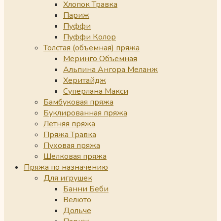
Хлопок Травка
Париж
Пуффи
Пуффи Колор
Толстая (объемная) пряжа
Меринго Объемная
Альпина Ангора Меланж
Херитайдж
Суперлана Макси
Бамбуковая пряжа
Буклированная пряжа
Летняя пряжа
Пряжа Травка
Пуховая пряжа
Шелковая пряжа
Пряжа по назначению
Для игрушек
Банни Беби
Велюто
Дольче