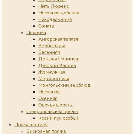
Нить Люрекс
Носочная добавка
Рукодельница
Соната
Пехорка
Ангорская теплая
Верблюжья
Весенняя
Детская Новинка
Детский Каприз
Жемчужная
Мериносовая
Монгольский верблюд
Носочная
Осенняя
Овечья шерсть
Ставропольская пряжа
Козий пух особый
Пряжа по типу
Вискозная пряжа