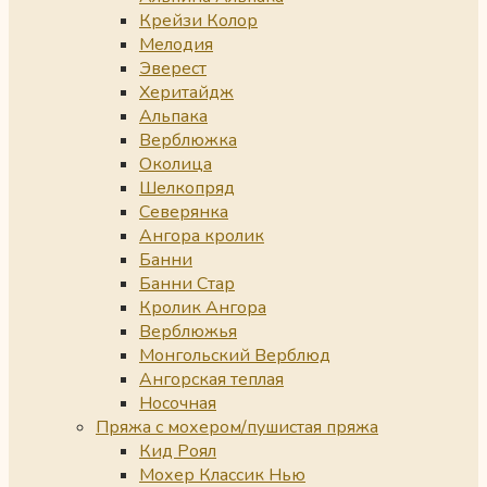
Крейзи Колор
Мелодия
Эверест
Херитайдж
Альпака
Верблюжка
Околица
Шелкопряд
Северянка
Ангора кролик
Банни
Банни Стар
Кролик Ангора
Верблюжья
Монгольский Верблюд
Ангорская теплая
Носочная
Пряжа с мохером/пушистая пряжа
Кид Роял
Мохер Классик Нью