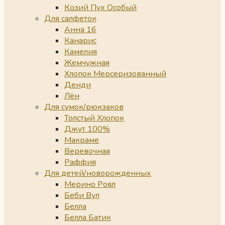
Козий Пух Особый
Для салфеток
Анна 16
Канарис
Камелия
Жемчужная
Хлопок Мерсеризованный
Денди
Лён
Для сумок/рюкзаков
Толстый Хлопок
Джут 100%
Макраме
Веревочная
Раффия
Для детей/новорожденных
Мерино Роял
Беби Вул
Белла
Белла Батик