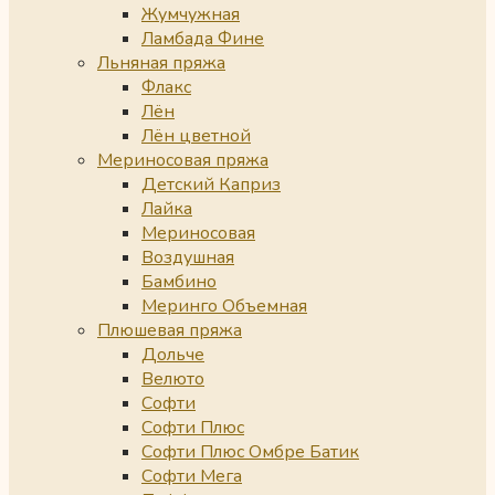
Жумчужная
Ламбада Фине
Льняная пряжа
Флакс
Лён
Лён цветной
Мериносовая пряжа
Детский Каприз
Лайка
Мериносовая
Воздушная
Бамбино
Меринго Объемная
Плюшевая пряжа
Дольче
Велюто
Софти
Софти Плюс
Софти Плюс Омбре Батик
Софти Мега