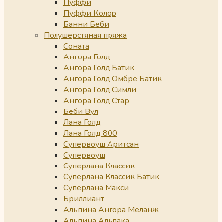
Пуффи
Пуффи Колор
Банни Беби
Полушерстяная пряжа
Соната
Ангора Голд
Ангора Голд Батик
Ангора Голд Омбре Батик
Ангора Голд Симли
Ангора Голд Стар
Беби Вул
Лана Голд
Лана Голд 800
Супервоуш Аритсан
Супервоуш
Суперлана Классик
Суперлана Классик Батик
Суперлана Макси
Бриллиант
Альпина Ангора Меланж
Альпина Альпака