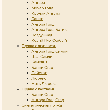
Ангара
Мохер Голд
Кролик Ангора
Банни
Ангора Голд
Ангора Голд Батик
Воздушная
Козий Пух Особый
Пряжа с люрексом
Ангора Голд Симли
Шал Симли
Камелия
Банни Стар
Пайетки
Люрекс
Нить Люрекс
Пряжа с паетками
Банни Стар
Ангора Голд Стар
Синтетическая пряжа