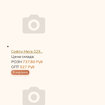
Софти Мега 329...
Цена склада:
РОЗН
737,80
Руб
ОПТ
527
Руб