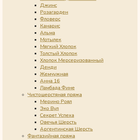
Джинс
Розагарден
Фловерс
Канарис
Альма
Мотылек
Мягкий Хлопок
Толстый Хлопок
Хлопок Мерсеризованный
Денди
Жемчужная
Анна 16
Ламбада Фине
Чистошерстяная пряжа
Мерино Роял
Эко Вул
Секрет Успеха
Овечья Шерсть
Аргентинская Шерсть
Фантазийная пряжа