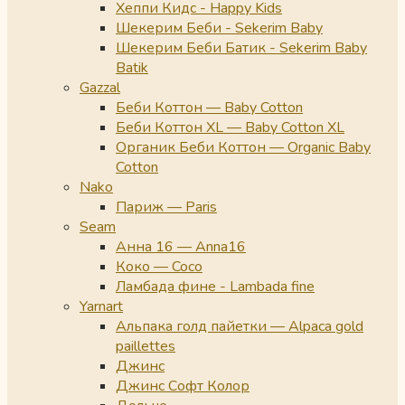
Хеппи Кидс - Happy Kids
Шекерим Беби - Sekerim Baby
Шекерим Беби Батик - Sekerim Baby
Batik
Gazzal
Беби Коттон — Baby Cotton
Беби Коттон XL — Baby Cotton XL
Органик Беби Коттон — Organic Baby
Cotton
Nako
Париж — Paris
Seam
Анна 16 — Anna16
Коко — Coco
Ламбада фине - Lambada fine
Yarnart
Альпака голд пайетки — Alpaca gold
paillettes
Джинс
Джинс Софт Колор