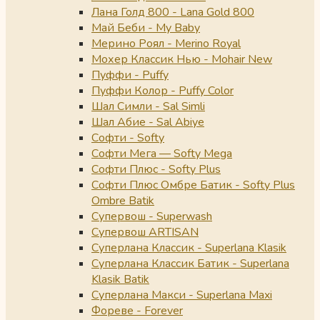
Лана Голд 800 - Lana Gold 800
Май Беби - My Baby
Мерино Роял - Merino Royal
Мохер Классик Нью - Mohair New
Пуффи - Puffy
Пуффи Колор - Puffy Color
Шал Симли - Sal Simli
Шал Абие - Sal Abiye
Софти - Softy
Софти Мега — Softy Mega
Софти Плюс - Softy Plus
Софти Плюс Омбре Батик - Softy Plus
Ombre Batik
Супервош - Superwash
Супервош ARTISAN
Суперлана Классик - Superlana Klasik
Суперлана Классик Батик - Superlana
Klasik Batik
Суперлана Макси - Superlana Maxi
Фореве - Forever