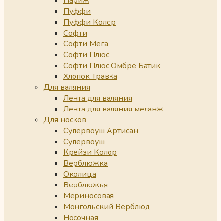
Париж
Пуффи
Пуффи Колор
Софти
Софти Мега
Софти Плюс
Софти Плюс Омбре Батик
Хлопок Травка
Для валяния
Лента для валяния
Лента для валяния меланж
Для носков
Супервоуш Артисан
Супервоуш
Крейзи Колор
Верблюжка
Околица
Верблюжья
Мериносовая
Монгольский Верблюд
Носочная