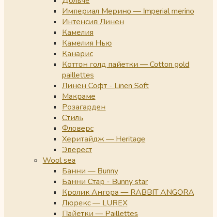
Дольче
Империал Мерино — Imperial merino
Интенсив Линен
Камелия
Камелия Нью
Канарис
Коттон голд пайетки — Cotton gold
paillettes
Линен Софт - Linen Soft
Макраме
Розагарден
Стиль
Фловерс
Херитайдж — Heritage
Эверест
Wool sea
Банни — Bunny
Банни Стар - Bunny star
Кролик Ангора — RABBIT ANGORA
Люрекс — LUREX
Пайетки — Paillettes