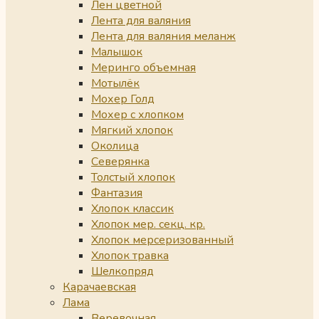
Лен цветной
Лента для валяния
Лента для валяния меланж
Малышок
Меринго объемная
Мотылёк
Мохер Голд
Мохер с хлопком
Мягкий хлопок
Околица
Северянка
Толстый хлопок
Фантазия
Хлопок классик
Хлопок мер. секц. кр.
Хлопок мерсеризованный
Хлопок травка
Шелкопряд
Карачаевская
Лама
Веревочная