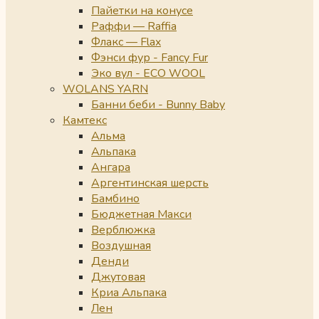
Пайетки на конусе
Раффи — Raffia
Флакс — Flax
Фэнси фур - Fancy Fur
Эко вул - ECO WOOL
WOLANS YARN
Банни беби - Bunny Baby
Камтекс
Альма
Альпака
Ангара
Аргентинская шерсть
Бамбино
Бюджетная Макси
Верблюжка
Воздушная
Денди
Джутовая
Криа Альпака
Лен