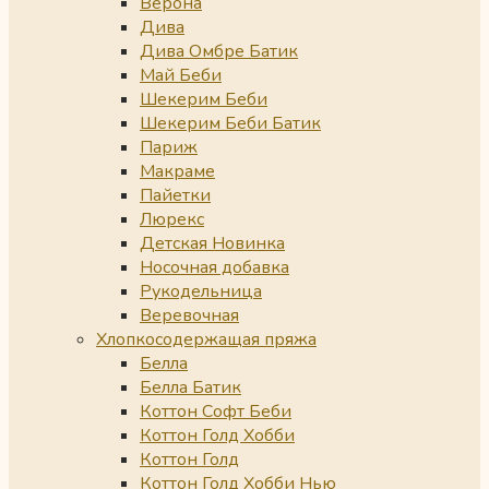
Верона
Дива
Дива Омбре Батик
Май Беби
Шекерим Беби
Шекерим Беби Батик
Париж
Макраме
Пайетки
Люрекс
Детская Новинка
Носочная добавка
Рукодельница
Веревочная
Хлопкосодержащая пряжа
Белла
Белла Батик
Коттон Софт Беби
Коттон Голд Хобби
Коттон Голд
Коттон Голд Хобби Нью