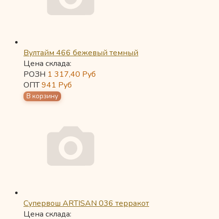
Вултайм 466 бежевый темный
Цена склада:
РОЗН
1 317,40
Руб
ОПТ
941
Руб
Супервош ARTISAN 036 терракот
Цена склада: