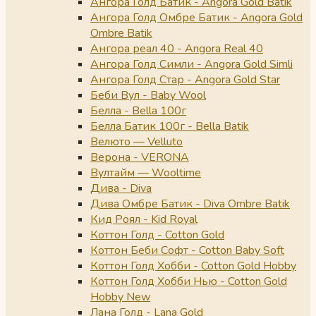
Ангора Голд Батик - Angora Gold Batik
Ангора Голд Омбре Батик - Angora Gold
Ombre Batik
Ангора реал 40 - Angora Real 40
Ангора Голд Симли - Angora Gold Simli
Ангора Голд Стар - Angora Gold Star
Беби Вул - Baby Wool
Белла - Bella 100г
Белла Батик 100г - Bella Batik
Велюто — Velluto
Верона - VERONA
Вултайм — Wooltime
Дива - Diva
Дива Омбре Батик - Diva Ombre Batik
Кид Роял - Kid Royal
Коттон Голд - Cotton Gold
Коттон Беби Софт - Cotton Baby Soft
Коттон Голд Хобби - Cotton Gold Hobby
Коттон Голд Хобби Нью - Cotton Gold
Hobby New
Лана Голд - Lana Gold