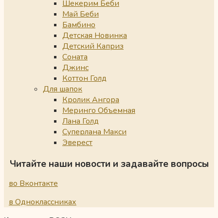
Шекерим Беби
Май Беби
Бамбино
Детская Новинка
Детский Каприз
Соната
Джинс
Коттон Голд
Для шапок
Кролик Ангора
Меринго Объемная
Лана Голд
Суперлана Макси
Эверест
Читайте наши новости и задавайте вопросы
во Вконтакте
в Одноклассниках