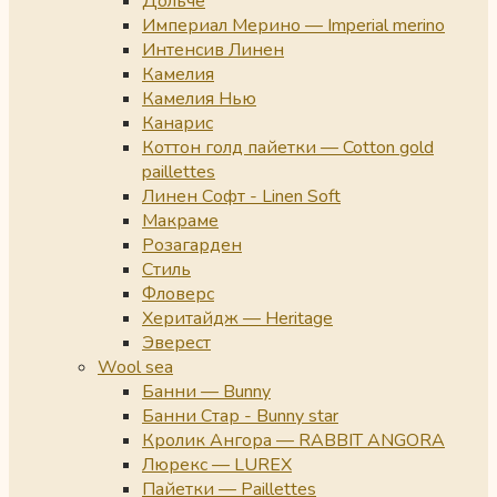
Дольче
Империал Мерино — Imperial merino
Интенсив Линен
Камелия
Камелия Нью
Канарис
Коттон голд пайетки — Cotton gold
paillettes
Линен Софт - Linen Soft
Макраме
Розагарден
Стиль
Фловерс
Херитайдж — Heritage
Эверест
Wool sea
Банни — Bunny
Банни Стар - Bunny star
Кролик Ангора — RABBIT ANGORA
Люрекс — LUREX
Пайетки — Paillettes