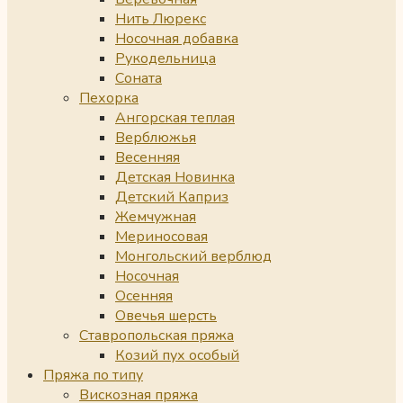
Нить Люрекс
Носочная добавка
Рукодельница
Соната
Пехорка
Ангорская теплая
Верблюжья
Весенняя
Детская Новинка
Детский Каприз
Жемчужная
Мериносовая
Монгольский верблюд
Носочная
Осенняя
Овечья шерсть
Ставропольская пряжа
Козий пух особый
Пряжа по типу
Вискозная пряжа