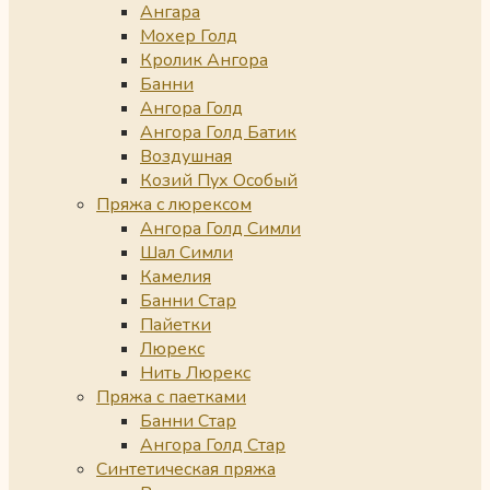
Ангара
Мохер Голд
Кролик Ангора
Банни
Ангора Голд
Ангора Голд Батик
Воздушная
Козий Пух Особый
Пряжа с люрексом
Ангора Голд Симли
Шал Симли
Камелия
Банни Стар
Пайетки
Люрекс
Нить Люрекс
Пряжа с паетками
Банни Стар
Ангора Голд Стар
Синтетическая пряжа