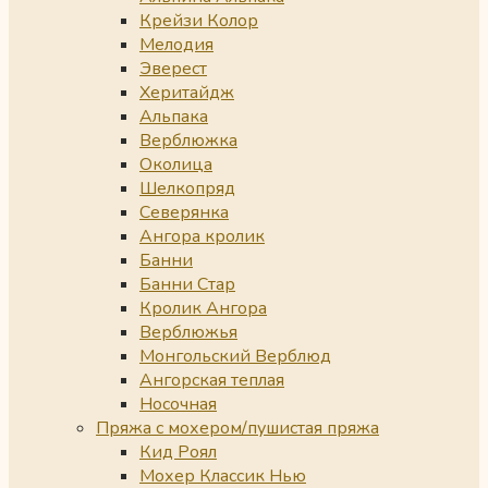
Крейзи Колор
Мелодия
Эверест
Херитайдж
Альпака
Верблюжка
Околица
Шелкопряд
Северянка
Ангора кролик
Банни
Банни Стар
Кролик Ангора
Верблюжья
Монгольский Верблюд
Ангорская теплая
Носочная
Пряжа с мохером/пушистая пряжа
Кид Роял
Мохер Классик Нью