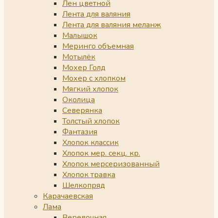
Лен цветной
Лента для валяния
Лента для валяния меланж
Малышок
Меринго объемная
Мотылёк
Мохер Голд
Мохер с хлопком
Мягкий хлопок
Околица
Северянка
Толстый хлопок
Фантазия
Хлопок классик
Хлопок мер. секц. кр.
Хлопок мерсеризованный
Хлопок травка
Шелкопряд
Карачаевская
Лама
Веревочная