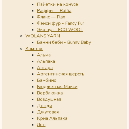
Пайетки на конусе
Раффи — Raffia
Флакс — Flax
Фэнси фур - Fancy Fur
Эко вул - ECO WOOL
WOLANS YARN
Банни беби - Bunny Baby
Камтекс
Альма
Альпака
Ангара
Аргентинская шерсть
Бамбино
Бюджетная Макси
Верблюжка
Воздушная
Денди
Джутовая
Криа Альпака
Лен