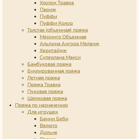
Хлопок Травка
Париж
Пуффи
Пуффи Колор
Толстая (объемная) пряжа
Меринго Объемная
Альпина Ангора Меланж
Херитайдж
Суперлана Макси
Бамбуковая пряжа
Буклированная пряжа
Летняя пряжа
Пряжа Травка
Пуховая пряжа
Шелковая пряжа
Пряжа по назначению
Для игрушек
Банни Беби
Велюто
Дольче