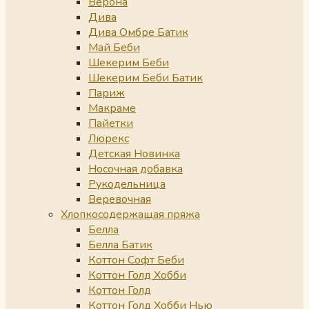
Верона
Дива
Дива Омбре Батик
Май Беби
Шекерим Беби
Шекерим Беби Батик
Париж
Макраме
Пайетки
Люрекс
Детская Новинка
Носочная добавка
Рукодельница
Веревочная
Хлопкосодержащая пряжа
Белла
Белла Батик
Коттон Софт Беби
Коттон Голд Хобби
Коттон Голд
Коттон Голд Хобби Нью