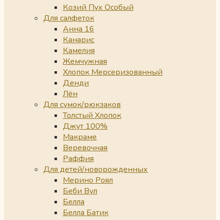
Козий Пух Особый
Для салфеток
Анна 16
Канарис
Камелия
Жемчужная
Хлопок Мерсеризованный
Денди
Лён
Для сумок/рюкзаков
Толстый Хлопок
Джут 100%
Макраме
Веревочная
Раффия
Для детей/новорожденных
Мерино Роял
Беби Вул
Белла
Белла Батик