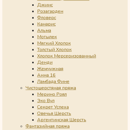
Джинс
Розагарден
Фловерс
Канарис
Альма
Мотылек
Мягкий Хлопок
Толстый Хлопок
Хлопок Мерсеризованный
Денди
Жемчужная
Анна 16
Ламбада Фине
Чистошерстяная пряжа
Мерино Роял
Эко Вул
Секрет Успеха
Овечья Шерсть
Аргентинская Шерсть
Фантазийная пряжа