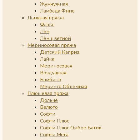
Жумчужная
Ламбада Фине
Льняная пряжа
Флакс
Лён
Лён цветной
Мериносовая пряжа
Детский Каприз
Лайка
Мериносовая
Воздушная
Бамбино
Меринго Объемная
Плюшевая пряжа
Дольче
Велюто
Софти
Софти Плюс
Софти Плюс Омбре Батик
Софти Мега