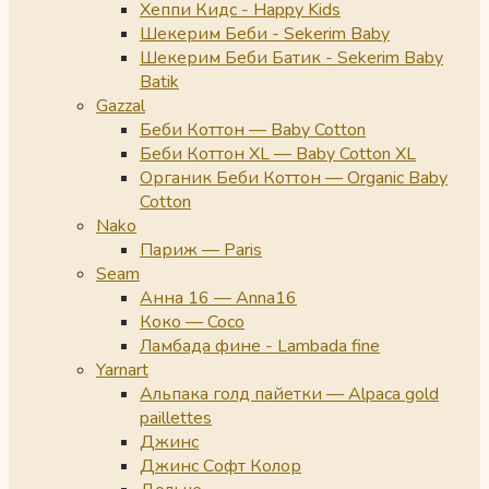
Хеппи Кидс - Happy Kids
Шекерим Беби - Sekerim Baby
Шекерим Беби Батик - Sekerim Baby
Batik
Gazzal
Беби Коттон — Baby Cotton
Беби Коттон XL — Baby Cotton XL
Органик Беби Коттон — Organic Baby
Cotton
Nako
Париж — Paris
Seam
Анна 16 — Anna16
Коко — Coco
Ламбада фине - Lambada fine
Yarnart
Альпака голд пайетки — Alpaca gold
paillettes
Джинс
Джинс Софт Колор