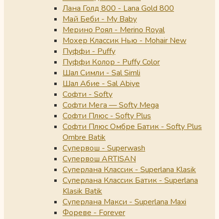
Лана Голд 800 - Lana Gold 800
Май Беби - My Baby
Мерино Роял - Merino Royal
Мохер Классик Нью - Mohair New
Пуффи - Puffy
Пуффи Колор - Puffy Color
Шал Симли - Sal Simli
Шал Абие - Sal Abiye
Софти - Softy
Софти Мега — Softy Mega
Софти Плюс - Softy Plus
Софти Плюс Омбре Батик - Softy Plus
Ombre Batik
Супервош - Superwash
Супервош ARTISAN
Суперлана Классик - Superlana Klasik
Суперлана Классик Батик - Superlana
Klasik Batik
Суперлана Макси - Superlana Maxi
Фореве - Forever