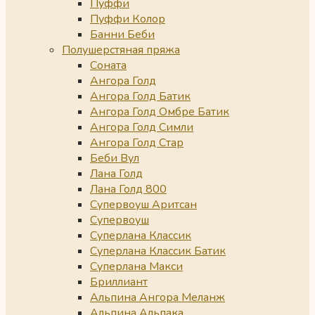
Пуффи
Пуффи Колор
Банни Беби
Полушерстяная пряжа
Соната
Ангора Голд
Ангора Голд Батик
Ангора Голд Омбре Батик
Ангора Голд Симли
Ангора Голд Стар
Беби Вул
Лана Голд
Лана Голд 800
Супервоуш Аритсан
Супервоуш
Суперлана Классик
Суперлана Классик Батик
Суперлана Макси
Бриллиант
Альпина Ангора Меланж
Альпина Альпака