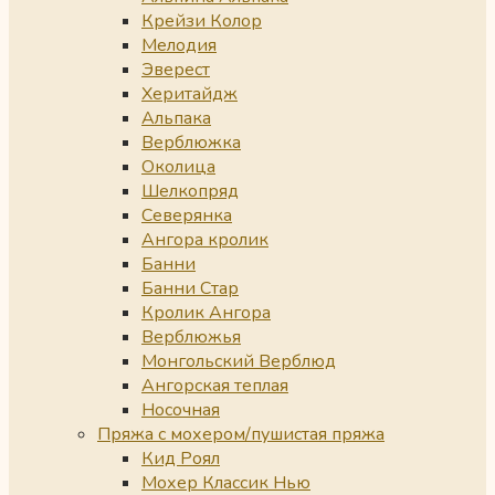
Крейзи Колор
Мелодия
Эверест
Херитайдж
Альпака
Верблюжка
Околица
Шелкопряд
Северянка
Ангора кролик
Банни
Банни Стар
Кролик Ангора
Верблюжья
Монгольский Верблюд
Ангорская теплая
Носочная
Пряжа с мохером/пушистая пряжа
Кид Роял
Мохер Классик Нью