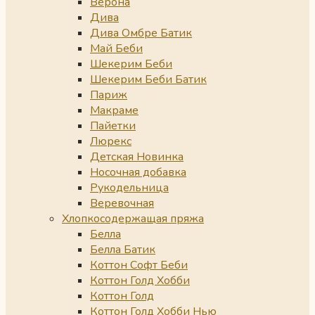
Верона
Дива
Дива Омбре Батик
Май Беби
Шекерим Беби
Шекерим Беби Батик
Париж
Макраме
Пайетки
Люрекс
Детская Новинка
Носочная добавка
Рукодельница
Веревочная
Хлопкосодержащая пряжа
Белла
Белла Батик
Коттон Софт Беби
Коттон Голд Хобби
Коттон Голд
Коттон Голд Хобби Нью