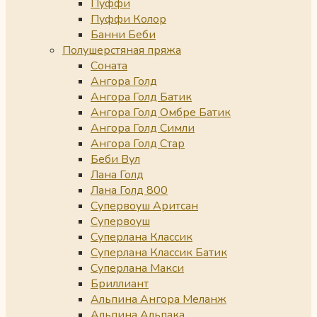
Пуффи
Пуффи Колор
Банни Беби
Полушерстяная пряжа
Соната
Ангора Голд
Ангора Голд Батик
Ангора Голд Омбре Батик
Ангора Голд Симли
Ангора Голд Стар
Беби Вул
Лана Голд
Лана Голд 800
Супервоуш Аритсан
Супервоуш
Суперлана Классик
Суперлана Классик Батик
Суперлана Макси
Бриллиант
Альпина Ангора Меланж
Альпина Альпака