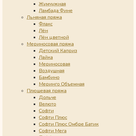
Жумчужная
Ламбада Фине
Льняная пряжа
Флакс
Лён
Лён цветной
Мериносовая пряжа
Детский Каприз
Лайка
Мериносовая
Воздушная
Бамбино
Меринго Объемная
Плюшевая пряжа
Дольче
Велюто
Софти
Софти Плюс
Софти Плюс Омбре Батик
Софти Мега