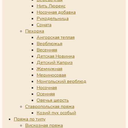
Нить Люрекс
Носочная добавка
Рукодельница
Соната
Пехорка
Ангорская теплая
Верблюжья
Весенняя
Детская Новинка
Детский Каприз
Жемчужная
Мериносовая
Монгольский верблюд
Носочная
Осенняя
Овечья шерсть
Ставропольская пряжа
Козий пух особый
Пряжа по типу
Вискозная пряжа