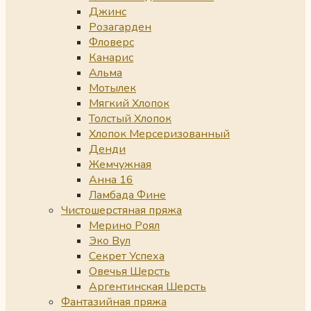
Джинс
Розагарден
Фловерс
Канарис
Альма
Мотылек
Мягкий Хлопок
Толстый Хлопок
Хлопок Мерсеризованный
Денди
Жемчужная
Анна 16
Ламбада Фине
Чистошерстяная пряжа
Мерино Роял
Эко Вул
Секрет Успеха
Овечья Шерсть
Аргентинская Шерсть
Фантазийная пряжа