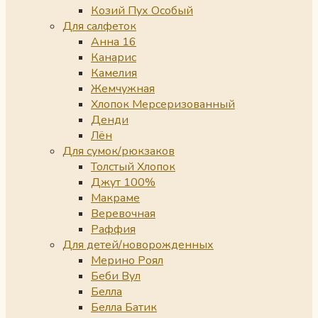
Козий Пух Особый
Для салфеток
Анна 16
Канарис
Камелия
Жемчужная
Хлопок Мерсеризованный
Денди
Лён
Для сумок/рюкзаков
Толстый Хлопок
Джут 100%
Макраме
Веревочная
Раффия
Для детей/новорожденных
Мерино Роял
Беби Вул
Белла
Белла Батик