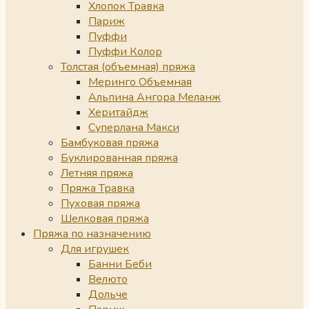
Хлопок Травка
Париж
Пуффи
Пуффи Колор
Толстая (объемная) пряжа
Меринго Объемная
Альпина Ангора Меланж
Херитайдж
Суперлана Макси
Бамбуковая пряжа
Буклированная пряжа
Летняя пряжа
Пряжа Травка
Пуховая пряжа
Шелковая пряжа
Пряжа по назначению
Для игрушек
Банни Беби
Велюто
Дольче