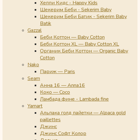
Хеппи Кидс - Happy Kids
Шекерим Беби - Sekerim Baby
Шекерим Беби Батик - Sekerim Baby
Batik
Gazzal
Беби Коттон — Baby Cotton
Беби Коттон XL — Baby Cotton XL
Органик Беби Коттон — Organic Baby
Cotton
Nako
Париж — Paris
Seam
Анна 16 — Anna16
Коко — Coco
Ламбада фине - Lambada fine
Yarnart
Альпака голд пайетки — Alpaca gold
paillettes
Джинс
Джинс Софт Колор