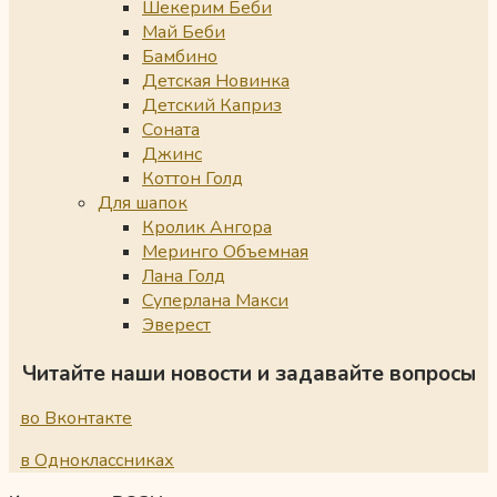
Шекерим Беби
Май Беби
Бамбино
Детская Новинка
Детский Каприз
Соната
Джинс
Коттон Голд
Для шапок
Кролик Ангора
Меринго Объемная
Лана Голд
Суперлана Макси
Эверест
Читайте наши новости и задавайте вопросы
во Вконтакте
в Одноклассниках