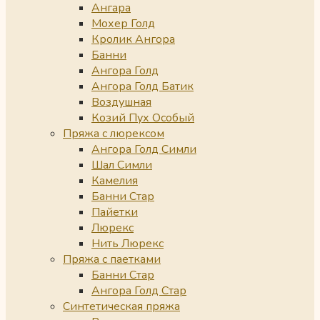
Ангара
Мохер Голд
Кролик Ангора
Банни
Ангора Голд
Ангора Голд Батик
Воздушная
Козий Пух Особый
Пряжа с люрексом
Ангора Голд Симли
Шал Симли
Камелия
Банни Стар
Пайетки
Люрекс
Нить Люрекс
Пряжа с паетками
Банни Стар
Ангора Голд Стар
Синтетическая пряжа