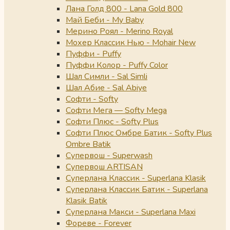
Лана Голд 800 - Lana Gold 800
Май Беби - My Baby
Мерино Роял - Merino Royal
Мохер Классик Нью - Mohair New
Пуффи - Puffy
Пуффи Колор - Puffy Color
Шал Симли - Sal Simli
Шал Абие - Sal Abiye
Софти - Softy
Софти Мега — Softy Mega
Софти Плюс - Softy Plus
Софти Плюс Омбре Батик - Softy Plus
Ombre Batik
Супервош - Superwash
Супервош ARTISAN
Суперлана Классик - Superlana Klasik
Суперлана Классик Батик - Superlana
Klasik Batik
Суперлана Макси - Superlana Maxi
Фореве - Forever