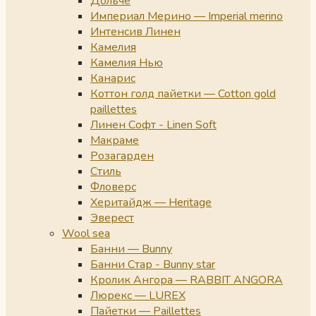
Дольче
Империал Мерино — Imperial merino
Интенсив Линен
Камелия
Камелия Нью
Канарис
Коттон голд пайетки — Cotton gold
paillettes
Линен Софт - Linen Soft
Макраме
Розагарден
Стиль
Фловерс
Херитайдж — Heritage
Эверест
Wool sea
Банни — Bunny
Банни Стар - Bunny star
Кролик Ангора — RABBIT ANGORA
Люрекс — LUREX
Пайетки — Paillettes