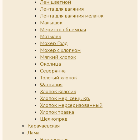
Лен цветной
Лента для валяния
Лента для валяния меланж
Малышок
Меринго объемная
Мотылёк
Мохер Голд
Мохер с хлопком
Мягкий хлопок
Околица
Северянка
Толстый хлопок
Фантазия
Хлопок классик
Хлопок мер. секц. кр.
Хлопок мерсеризованный
Хлопок травка
Шелкопряд
Карачаевская
Лама
Веревочная