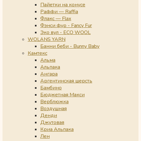
Пайетки на конусе
Раффи — Raffia
Флакс — Flax
Фэнси фур - Fancy Fur
Эко вул - ECO WOOL
WOLANS YARN
Банни беби - Bunny Baby
Камтекс
Альма
Альпака
Ангара
Аргентинская шерсть
Бамбино
Бюджетная Макси
Верблюжка
Воздушная
Денди
Джутовая
Криа Альпака
Лен