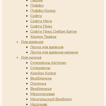
Париж
Пуффи
Пуффи Колор
Софти
Софти Мега
Софти Плюс
Софти Плюс Омбре Батик
Хлопок Травка
Для валяния
Лента для валяния
Лента для валяния меланж
Для носков
Супервоуш Артисан
Супервоуш
Крейзи Колор
Верблюжка
Околица
Верблюжья
Мериносовая
Монгольский Верблюд
Носочная