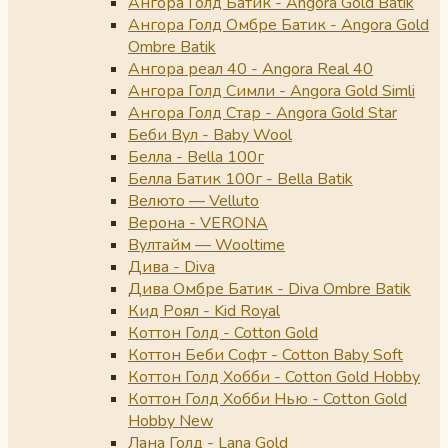
Ангора Голд Батик - Angora Gold Batik
Ангора Голд Омбре Батик - Angora Gold
Ombre Batik
Ангора реал 40 - Angora Real 40
Ангора Голд Симли - Angora Gold Simli
Ангора Голд Стар - Angora Gold Star
Беби Вул - Baby Wool
Белла - Bella 100г
Белла Батик 100г - Bella Batik
Велюто — Velluto
Верона - VERONA
Вултайм — Wooltime
Дива - Diva
Дива Омбре Батик - Diva Ombre Batik
Кид Роял - Kid Royal
Коттон Голд - Cotton Gold
Коттон Беби Софт - Cotton Baby Soft
Коттон Голд Хобби - Cotton Gold Hobby
Коттон Голд Хобби Нью - Cotton Gold
Hobby New
Лана Голд - Lana Gold