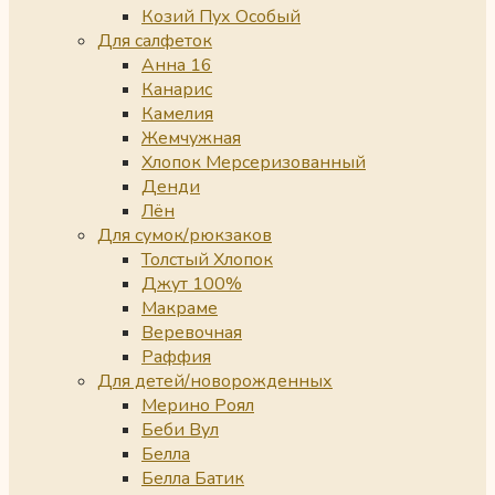
Козий Пух Особый
Для салфеток
Анна 16
Канарис
Камелия
Жемчужная
Хлопок Мерсеризованный
Денди
Лён
Для сумок/рюкзаков
Толстый Хлопок
Джут 100%
Макраме
Веревочная
Раффия
Для детей/новорожденных
Мерино Роял
Беби Вул
Белла
Белла Батик