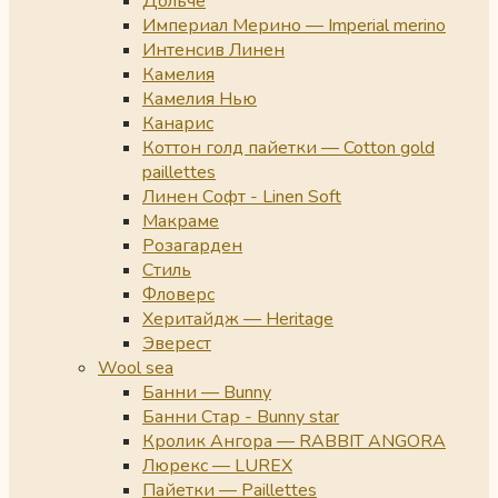
Дольче
Империал Мерино — Imperial merino
Интенсив Линен
Камелия
Камелия Нью
Канарис
Коттон голд пайетки — Cotton gold
paillettes
Линен Софт - Linen Soft
Макраме
Розагарден
Стиль
Фловерс
Херитайдж — Heritage
Эверест
Wool sea
Банни — Bunny
Банни Стар - Bunny star
Кролик Ангора — RABBIT ANGORA
Люрекс — LUREX
Пайетки — Paillettes