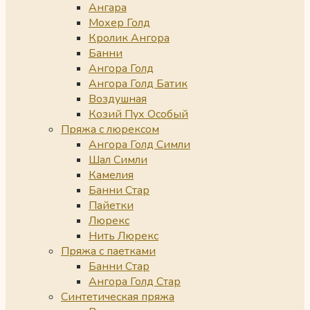
Ангара
Мохер Голд
Кролик Ангора
Банни
Ангора Голд
Ангора Голд Батик
Воздушная
Козий Пух Особый
Пряжа с люрексом
Ангора Голд Симли
Шал Симли
Камелия
Банни Стар
Пайетки
Люрекс
Нить Люрекс
Пряжа с паетками
Банни Стар
Ангора Голд Стар
Синтетическая пряжа