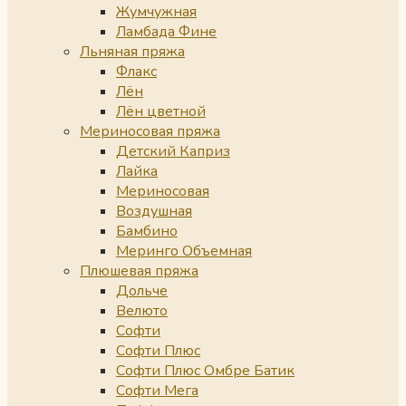
Жумчужная
Ламбада Фине
Льняная пряжа
Флакс
Лён
Лён цветной
Мериносовая пряжа
Детский Каприз
Лайка
Мериносовая
Воздушная
Бамбино
Меринго Объемная
Плюшевая пряжа
Дольче
Велюто
Софти
Софти Плюс
Софти Плюс Омбре Батик
Софти Мега