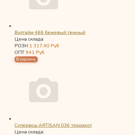
Вултайм 466 бежевый темный
Цена склада:
РОЗН
1 317,40
Руб
ОПТ
941
Руб
Супервош ARTISAN 036 терракот
Цена склада: