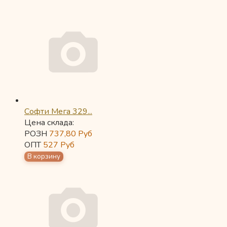
Софти Мега 329...
Цена склада:
РОЗН
737,80
Руб
ОПТ
527
Руб