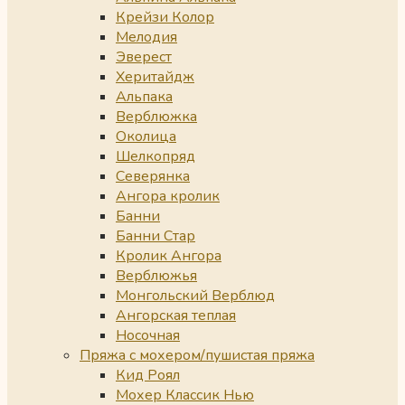
Крейзи Колор
Мелодия
Эверест
Херитайдж
Альпака
Верблюжка
Околица
Шелкопряд
Северянка
Ангора кролик
Банни
Банни Стар
Кролик Ангора
Верблюжья
Монгольский Верблюд
Ангорская теплая
Носочная
Пряжа с мохером/пушистая пряжа
Кид Роял
Мохер Классик Нью