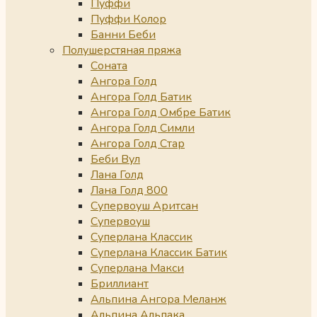
Пуффи
Пуффи Колор
Банни Беби
Полушерстяная пряжа
Соната
Ангора Голд
Ангора Голд Батик
Ангора Голд Омбре Батик
Ангора Голд Симли
Ангора Голд Стар
Беби Вул
Лана Голд
Лана Голд 800
Супервоуш Аритсан
Супервоуш
Суперлана Классик
Суперлана Классик Батик
Суперлана Макси
Бриллиант
Альпина Ангора Меланж
Альпина Альпака