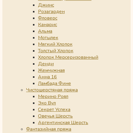
Джинс
Розагарден
Фловерс
Канарис
Альма
Мотылек
Мягкий Хлопок
Толстый Хлопок
Хлопок Мерсеризованный
Денди
Жемчужная
Анна 16
Ламбада Фине
Чистошерстяная пряжа
Мерино Роял
Эко Вул
Секрет Успеха
Овечья Шерсть
Аргентинская Шерсть
Фантазийная пряжа