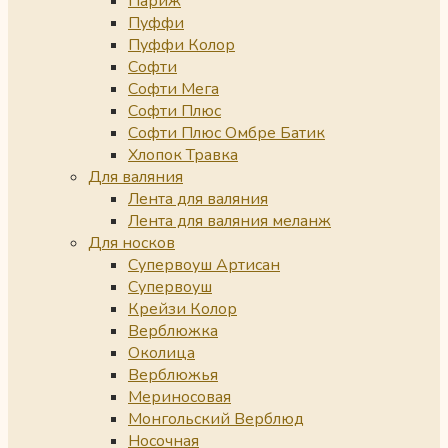
Париж
Пуффи
Пуффи Колор
Софти
Софти Мега
Софти Плюс
Софти Плюс Омбре Батик
Хлопок Травка
Для валяния
Лента для валяния
Лента для валяния меланж
Для носков
Супервоуш Артисан
Супервоуш
Крейзи Колор
Верблюжка
Околица
Верблюжья
Мериносовая
Монгольский Верблюд
Носочная