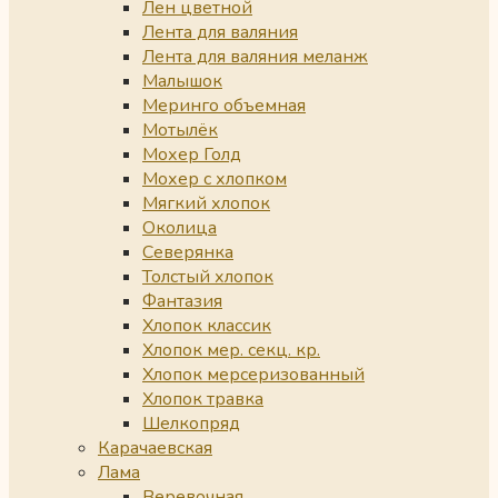
Лен цветной
Лента для валяния
Лента для валяния меланж
Малышок
Меринго объемная
Мотылёк
Мохер Голд
Мохер с хлопком
Мягкий хлопок
Околица
Северянка
Толстый хлопок
Фантазия
Хлопок классик
Хлопок мер. секц. кр.
Хлопок мерсеризованный
Хлопок травка
Шелкопряд
Карачаевская
Лама
Веревочная