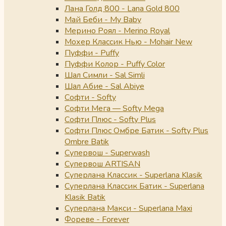
Лана Голд 800 - Lana Gold 800
Май Беби - My Baby
Мерино Роял - Merino Royal
Мохер Классик Нью - Mohair New
Пуффи - Puffy
Пуффи Колор - Puffy Color
Шал Симли - Sal Simli
Шал Абие - Sal Abiye
Софти - Softy
Софти Мега — Softy Mega
Софти Плюс - Softy Plus
Софти Плюс Омбре Батик - Softy Plus
Ombre Batik
Супервош - Superwash
Супервош ARTISAN
Суперлана Классик - Superlana Klasik
Суперлана Классик Батик - Superlana
Klasik Batik
Суперлана Макси - Superlana Maxi
Фореве - Forever