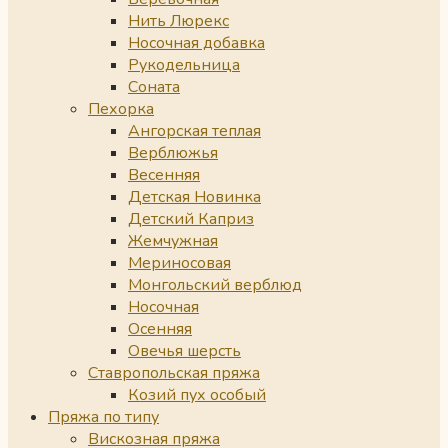
Нить Люрекс
Носочная добавка
Рукодельница
Соната
Пехорка
Ангорская теплая
Верблюжья
Весенняя
Детская Новинка
Детский Каприз
Жемчужная
Мериносовая
Монгольский верблюд
Носочная
Осенняя
Овечья шерсть
Ставропольская пряжа
Козий пух особый
Пряжа по типу
Вискозная пряжа