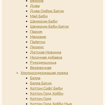
Верона
Дива
Дива Омбре Батик
Май Беби
Шекерим Беби
Шекерим Беби Батик
Париж
Макраме
Пайетки
Люрекс
Детская Новинка
Носочная добавка
Рукодельница
Веревочная
Хлопкосодержащая пряжа
Белла
Белла Батик
Коттон Софт Беби
Коттон Голд Хобби
Коттон Голд
Коттон Голд Хобби Нью