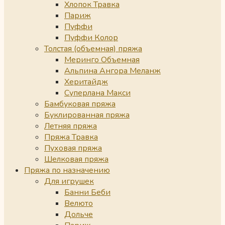
Хлопок Травка
Париж
Пуффи
Пуффи Колор
Толстая (объемная) пряжа
Меринго Объемная
Альпина Ангора Меланж
Херитайдж
Суперлана Макси
Бамбуковая пряжа
Буклированная пряжа
Летняя пряжа
Пряжа Травка
Пуховая пряжа
Шелковая пряжа
Пряжа по назначению
Для игрушек
Банни Беби
Велюто
Дольче