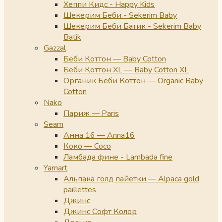
Хеппи Кидс - Happy Kids
Шекерим Беби - Sekerim Baby
Шекерим Беби Батик - Sekerim Baby
Batik
Gazzal
Беби Коттон — Baby Cotton
Беби Коттон XL — Baby Cotton XL
Органик Беби Коттон — Organic Baby
Cotton
Nako
Париж — Paris
Seam
Анна 16 — Anna16
Коко — Coco
Ламбада фине - Lambada fine
Yarnart
Альпака голд пайетки — Alpaca gold
paillettes
Джинс
Джинс Софт Колор