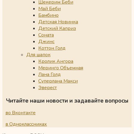
Шекерим Беби
Май Беби
Бамбино
Детская Новинка
Детский Каприз
Соната
Джинс
Коттон Голд
Для шапок
Кролик Ангора
Меринго Объемная
Лана Голд
Суперлана Макси
Эверест
Читайте наши новости и задавайте вопросы
во Вконтакте
в Одноклассниках