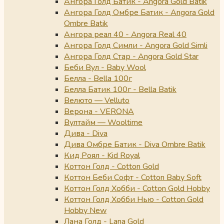
Ангора Голд Батик - Angora Gold Batik
Ангора Голд Омбре Батик - Angora Gold
Ombre Batik
Ангора реал 40 - Angora Real 40
Ангора Голд Симли - Angora Gold Simli
Ангора Голд Стар - Angora Gold Star
Беби Вул - Baby Wool
Белла - Bella 100г
Белла Батик 100г - Bella Batik
Велюто — Velluto
Верона - VERONA
Вултайм — Wooltime
Дива - Diva
Дива Омбре Батик - Diva Ombre Batik
Кид Роял - Kid Royal
Коттон Голд - Cotton Gold
Коттон Беби Софт - Cotton Baby Soft
Коттон Голд Хобби - Cotton Gold Hobby
Коттон Голд Хобби Нью - Cotton Gold
Hobby New
Лана Голд - Lana Gold