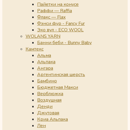
Пайетки на конусе
Раффи — Raffia
Флакс — Flax
Фэнси фур - Fancy Fur
Эко вул - ECO WOOL
WOLANS YARN
Банни беби - Bunny Baby
Камтекс
Альма
Альпака
Ангара
Аргентинская шерсть
Бамбино
Бюджетная Макси
Верблюжка
Воздушная
Денди
Джутовая
Криа Альпака
Лен