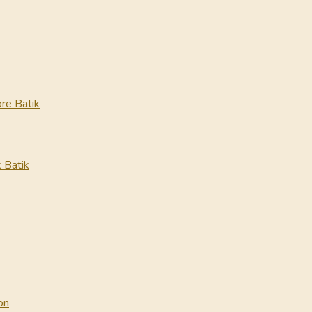
re Batik
 Batik
on