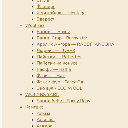
Стиль
Фловерс
Херитайдж — Heritage
Эверест
Wool sea
Банни — Bunny
Банни Стар - Bunny star
Кролик Ангора — RABBIT ANGORA
Люрекс — LUREX
Пайетки — Paillettes
Пайетки на конусе
Раффи — Raffia
Флакс — Flax
Фэнси фур - Fancy Fur
Эко вул - ECO WOOL
WOLANS YARN
Банни беби - Bunny Baby
Камтекс
Альма
Альпака
Ангара