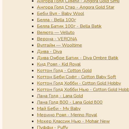
Ангора Голд Симли - Angora Gold Simli
Ангора Голд Стар - Angora Gold Star
Беби Вул - Baby Wool
Белла - Bella 100г
Белла Батик 100г - Bella Batik
Велюто — Velluto
Верона - VERONA
Вултайм — Wooltime
Дива - Diva
Дива Омбре Батик - Diva Ombre Batik
Кид Роял - Kid Royal
Коттон Голд - Cotton Gold
Коттон Беби Софт - Cotton Baby Soft
Коттон Голд Хобби - Cotton Gold Hobby
Коттон Голд Хобби Нью - Cotton Gold Hob
Лана Голд - Lana Gold
Лана Голд 800 - Lana Gold 800
Май Беби - My Baby
Мерино Роял - Merino Royal
Мохер Классик Нью - Mohair New
Пуффи - Puffy