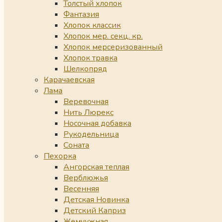
Толстый хлопок
Фантазия
Хлопок классик
Хлопок мер. секц. кр.
Хлопок мерсеризованный
Хлопок травка
Шелкопряд
Карачаевская
Лама
Веревочная
Нить Люрекс
Носочная добавка
Рукодельница
Соната
Пехорка
Ангорская теплая
Верблюжья
Весенняя
Детская Новинка
Детский Каприз
Жемчужная