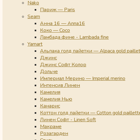
Nako
Париж — Paris
Seam
Анна 16 — Anna16
Коко — Coco
Ламбада фине - Lambada fine
Yarnart
Альпака голд пайетки — Alpaca gold paille
Джинс
Джинс Софт Колор
Дольче
Империал Мерино — Imperial merino
Интенсив Линен
Камелия
Камелия Нью
Канарис
Коттон голд пайетки — Cotton gold paillett
Линен Софт - Linen Soft
Макраме
Розагарден