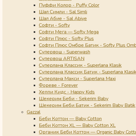
Пуффи Колор - Puffy Color
Шал Симли - Sal Simli
Шал Абие - Sal Abiye
Софти - Softy
Софти Мега — Softy Mega
Софти Плюс - Softy Plus
Софти Плюс Омбре Батик - Softy Plus Omb
Супервош - Superwash
Супервош ARTISAN
Суперлана Классик - Superlana Klasik
Суперлана Классик Батик - Superlana Klasik
Суперлана Макси - Superlana Maxi
Фореве - Forever
Хеппи Кидс - Happy Kids
Шекерим Беби - Sekerim Baby
Шекерим Беби Батик - Sekerim Baby Batik
Gazzal
Беби Коттон — Baby Cotton
Беби Коттон XL — Baby Cotton XL
Органик Беби Коттон — Organic Baby Cott