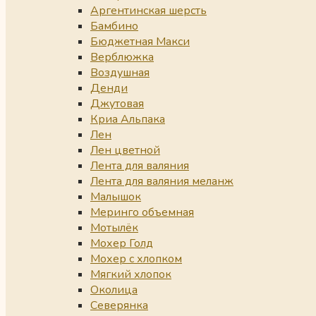
Аргентинская шерсть
Бамбино
Бюджетная Макси
Верблюжка
Воздушная
Денди
Джутовая
Криа Альпака
Лен
Лен цветной
Лента для валяния
Лента для валяния меланж
Малышок
Меринго объемная
Мотылёк
Мохер Голд
Мохер с хлопком
Мягкий хлопок
Околица
Северянка