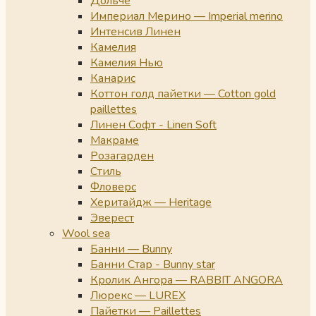
Дольче
Империал Мерино — Imperial merino
Интенсив Линен
Камелия
Камелия Нью
Канарис
Коттон голд пайетки — Cotton gold
paillettes
Линен Софт - Linen Soft
Макраме
Розагарден
Стиль
Фловерс
Херитайдж — Heritage
Эверест
Wool sea
Банни — Bunny
Банни Стар - Bunny star
Кролик Ангора — RABBIT ANGORA
Люрекс — LUREX
Пайетки — Paillettes