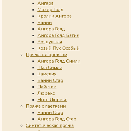
Ангара
Мохер Голд
Кролик Ангора
Банни
Ангора Голд
Ангора Голд Батик
Воздушная
Козий Пух Особый
Пряжа с люрексом
Ангора Голд Симли
Шал Симли
Камелия
Банни Стар
Пайетки
Люрекс
Нить Люрекс
Пряжа с паетками
Банни Стар
Ангора Голд Стар
Синтетическая пряжа