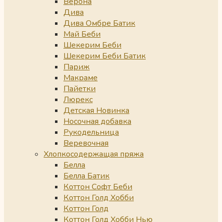
Верона
Дива
Дива Омбре Батик
Май Беби
Шекерим Беби
Шекерим Беби Батик
Париж
Макраме
Пайетки
Люрекс
Детская Новинка
Носочная добавка
Рукодельница
Веревочная
Хлопкосодержащая пряжа
Белла
Белла Батик
Коттон Софт Беби
Коттон Голд Хобби
Коттон Голд
Коттон Голд Хобби Нью