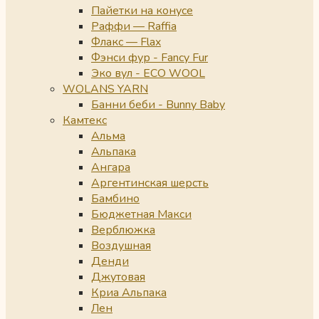
Пайетки на конусе
Раффи — Raffia
Флакс — Flax
Фэнси фур - Fancy Fur
Эко вул - ECO WOOL
WOLANS YARN
Банни беби - Bunny Baby
Камтекс
Альма
Альпака
Ангара
Аргентинская шерсть
Бамбино
Бюджетная Макси
Верблюжка
Воздушная
Денди
Джутовая
Криа Альпака
Лен