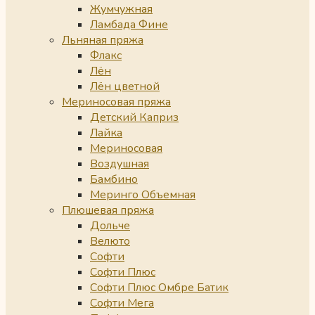
Жумчужная
Ламбада Фине
Льняная пряжа
Флакс
Лён
Лён цветной
Мериносовая пряжа
Детский Каприз
Лайка
Мериносовая
Воздушная
Бамбино
Меринго Объемная
Плюшевая пряжа
Дольче
Велюто
Софти
Софти Плюс
Софти Плюс Омбре Батик
Софти Мега