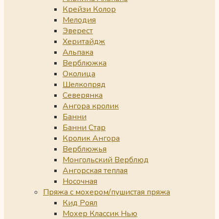
Крейзи Колор
Мелодия
Эверест
Херитайдж
Альпака
Верблюжка
Околица
Шелкопряд
Северянка
Ангора кролик
Банни
Банни Стар
Кролик Ангора
Верблюжья
Монгольский Верблюд
Ангорская теплая
Носочная
Пряжа с мохером/пушистая пряжа
Кид Роял
Мохер Классик Нью