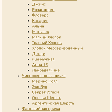
Джинс
Розагарден
Фловерс
Канарис
Альма
Мотылек
Мягкий Хлопок
Толстый Хлопок
Хлопок Мерсеризованный
Денди
Жемчужная
Анна 16
Ламбада Фине
Чистошерстяная пряжа
Мерино Роял
Эко Вул
Секрет Успеха
Овечья Шерсть
Аргентинская Шерсть
Фантазийная пряжа