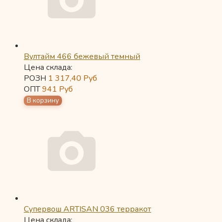
Вултайм 466 бежевый темный
Цена склада:
РОЗН
1 317,40
Руб
ОПТ
941
Руб
Супервош ARTISAN 036 терракот
Цена склада: