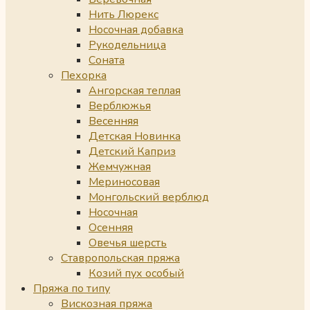
Нить Люрекс
Носочная добавка
Рукодельница
Соната
Пехорка
Ангорская теплая
Верблюжья
Весенняя
Детская Новинка
Детский Каприз
Жемчужная
Мериносовая
Монгольский верблюд
Носочная
Осенняя
Овечья шерсть
Ставропольская пряжа
Козий пух особый
Пряжа по типу
Вискозная пряжа