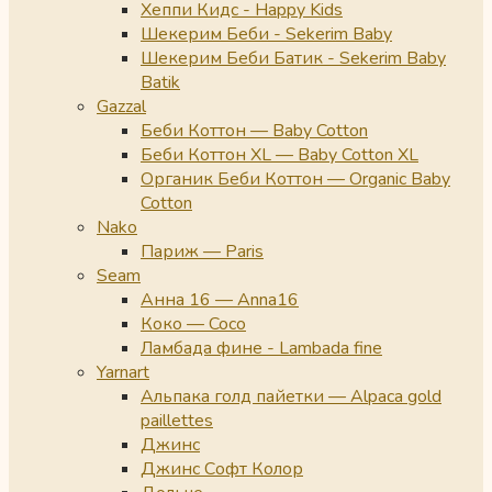
Хеппи Кидс - Happy Kids
Шекерим Беби - Sekerim Baby
Шекерим Беби Батик - Sekerim Baby
Batik
Gazzal
Беби Коттон — Baby Cotton
Беби Коттон XL — Baby Cotton XL
Органик Беби Коттон — Organic Baby
Cotton
Nako
Париж — Paris
Seam
Анна 16 — Anna16
Коко — Coco
Ламбада фине - Lambada fine
Yarnart
Альпака голд пайетки — Alpaca gold
paillettes
Джинс
Джинс Софт Колор