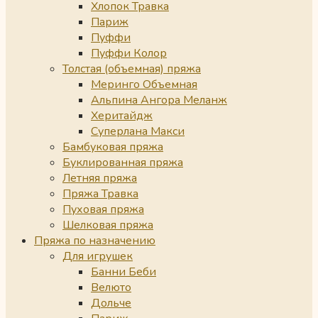
Хлопок Травка
Париж
Пуффи
Пуффи Колор
Толстая (объемная) пряжа
Меринго Объемная
Альпина Ангора Меланж
Херитайдж
Суперлана Макси
Бамбуковая пряжа
Буклированная пряжа
Летняя пряжа
Пряжа Травка
Пуховая пряжа
Шелковая пряжа
Пряжа по назначению
Для игрушек
Банни Беби
Велюто
Дольче