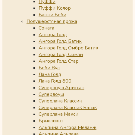
Пуффи
Пуффи Колор
Банни Беби
Полушерстяная пряжа
Соната
Ангора Голд
Ангора Голд Батик
Ангора Голд Омбре Батик
Ангора Голд Симли
Ангора Голд Стар
Беби Вул
Лана Голд
Лана Голд 800
Супервоуш Аритсан
Супервоуш
Суперлана Классик
Суперлана Классик Батик
Суперлана Макси
Бриллиант
Альпина Ангора Меланж
Альпина Альпака