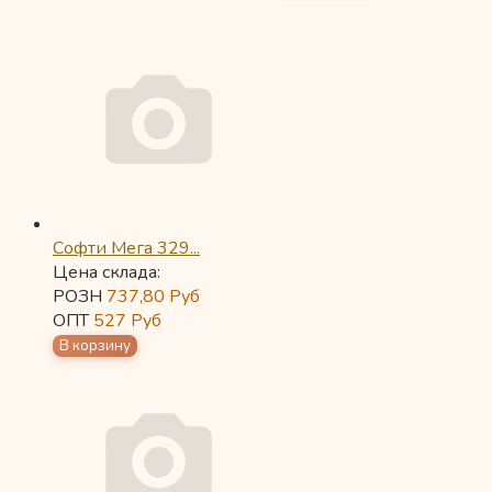
Софти Мега 329...
Цена склада:
РОЗН
737,80
Руб
ОПТ
527
Руб