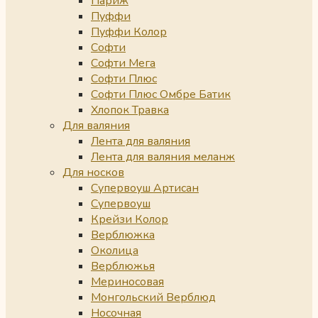
Париж
Пуффи
Пуффи Колор
Софти
Софти Мега
Софти Плюс
Софти Плюс Омбре Батик
Хлопок Травка
Для валяния
Лента для валяния
Лента для валяния меланж
Для носков
Супервоуш Артисан
Супервоуш
Крейзи Колор
Верблюжка
Околица
Верблюжья
Мериносовая
Монгольский Верблюд
Носочная