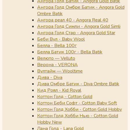
Ангора Голд Батик - Angora Gold Batik
Ангора Голд Омбре Батик - Angora Gold
Ombre Batik
Ангора реал 40 - Angora Real 40
Ангора Голд Симли - Angora Gold Simli
Ангора Голд Стар - Angora Gold Star
Беби Вул - Baby Wool
Белла - Bella 100г
Белла Батик 100г - Bella Batik
Велюто — Velluto
Верона - VERONA
Вултайм — Wooltime
Дива - Diva
Дива Омбре Батик - Diva Ombre Batik
Кид Роял - Kid Royal
Коттон Голд - Cotton Gold
Коттон Беби Софт - Cotton Baby Soft
Коттон Голд Хобби - Cotton Gold Hobby
Коттон Голд Хобби Нью - Cotton Gold
Hobby New
Лана Голд - Lana Gold