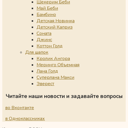
Шекерим Беби
Май Беби
Бамбино
Детская Новинка
Детский Каприз
Соната
Джинс
Коттон Голд
Для шапок
Кролик Ангора
Меринго Объемная
Лана Голд
Суперлана Макси
Эверест
Читайте наши новости и задавайте вопросы
во Вконтакте
в Одноклассниках