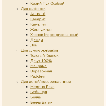
Козий Пух Особый
Для салфеток
Анна 16
Канарис
Камелия
Жемчужная
Хлопок Мерсеризованный
Денди
Лён
Для сумок/рюкзаков
Толстый Хлопок
Джут 100%
Макраме
Веревочная
Раффия
Для детей/новорожденных
Мерино Роял
Беби Вул
Белла
Белла Батик