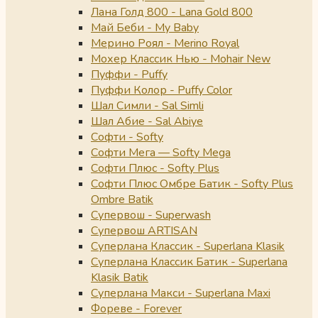
Лана Голд 800 - Lana Gold 800
Май Беби - My Baby
Мерино Роял - Merino Royal
Мохер Классик Нью - Mohair New
Пуффи - Puffy
Пуффи Колор - Puffy Color
Шал Симли - Sal Simli
Шал Абие - Sal Abiye
Софти - Softy
Софти Мега — Softy Mega
Софти Плюс - Softy Plus
Софти Плюс Омбре Батик - Softy Plus
Ombre Batik
Супервош - Superwash
Супервош ARTISAN
Суперлана Классик - Superlana Klasik
Суперлана Классик Батик - Superlana
Klasik Batik
Суперлана Макси - Superlana Maxi
Фореве - Forever