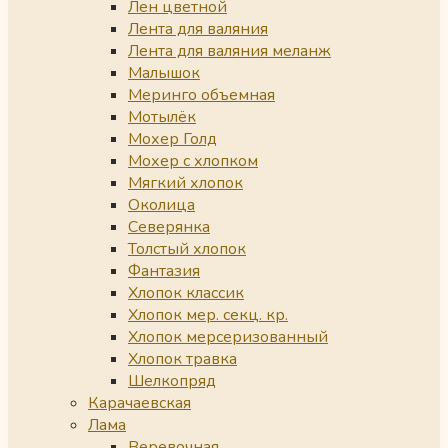
Лен цветной
Лента для валяния
Лента для валяния меланж
Малышок
Меринго объемная
Мотылёк
Мохер Голд
Мохер с хлопком
Мягкий хлопок
Околица
Северянка
Толстый хлопок
Фантазия
Хлопок классик
Хлопок мер. секц. кр.
Хлопок мерсеризованный
Хлопок травка
Шелкопряд
Карачаевская
Лама
Веревочная