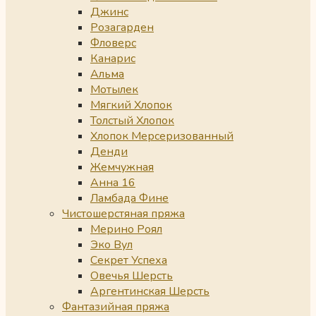
Джинс
Розагарден
Фловерс
Канарис
Альма
Мотылек
Мягкий Хлопок
Толстый Хлопок
Хлопок Мерсеризованный
Денди
Жемчужная
Анна 16
Ламбада Фине
Чистошерстяная пряжа
Мерино Роял
Эко Вул
Секрет Успеха
Овечья Шерсть
Аргентинская Шерсть
Фантазийная пряжа