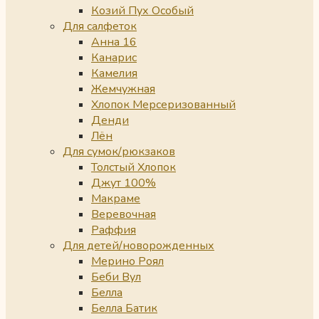
Козий Пух Особый
Для салфеток
Анна 16
Канарис
Камелия
Жемчужная
Хлопок Мерсеризованный
Денди
Лён
Для сумок/рюкзаков
Толстый Хлопок
Джут 100%
Макраме
Веревочная
Раффия
Для детей/новорожденных
Мерино Роял
Беби Вул
Белла
Белла Батик