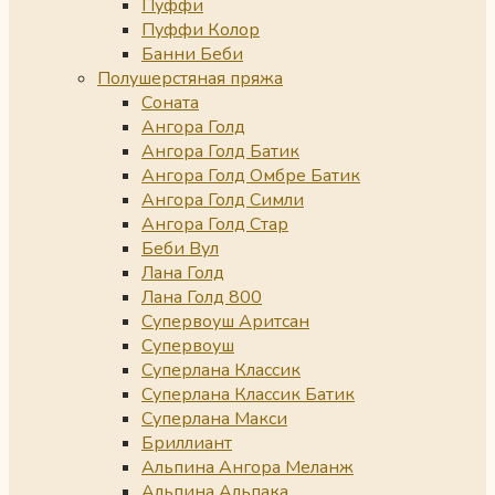
Пуффи
Пуффи Колор
Банни Беби
Полушерстяная пряжа
Соната
Ангора Голд
Ангора Голд Батик
Ангора Голд Омбре Батик
Ангора Голд Симли
Ангора Голд Стар
Беби Вул
Лана Голд
Лана Голд 800
Супервоуш Аритсан
Супервоуш
Суперлана Классик
Суперлана Классик Батик
Суперлана Макси
Бриллиант
Альпина Ангора Меланж
Альпина Альпака