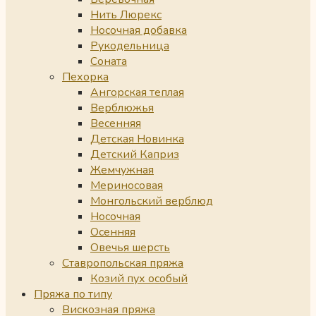
Нить Люрекс
Носочная добавка
Рукодельница
Соната
Пехорка
Ангорская теплая
Верблюжья
Весенняя
Детская Новинка
Детский Каприз
Жемчужная
Мериносовая
Монгольский верблюд
Носочная
Осенняя
Овечья шерсть
Ставропольская пряжа
Козий пух особый
Пряжа по типу
Вискозная пряжа