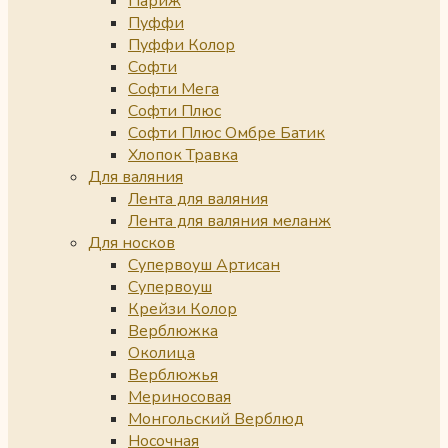
Париж
Пуффи
Пуффи Колор
Софти
Софти Мега
Софти Плюс
Софти Плюс Омбре Батик
Хлопок Травка
Для валяния
Лента для валяния
Лента для валяния меланж
Для носков
Супервоуш Артисан
Супервоуш
Крейзи Колор
Верблюжка
Околица
Верблюжья
Мериносовая
Монгольский Верблюд
Носочная