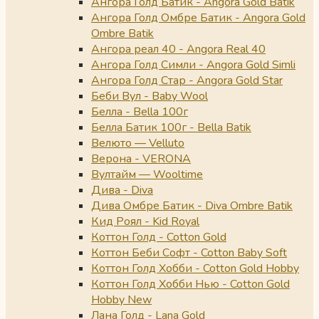
Ангора Голд Батик - Angora Gold Batik
Ангора Голд Омбре Батик - Angora Gold
Ombre Batik
Ангора реал 40 - Angora Real 40
Ангора Голд Симли - Angora Gold Simli
Ангора Голд Стар - Angora Gold Star
Беби Вул - Baby Wool
Белла - Bella 100г
Белла Батик 100г - Bella Batik
Велюто — Velluto
Верона - VERONA
Вултайм — Wooltime
Дива - Diva
Дива Омбре Батик - Diva Ombre Batik
Кид Роял - Kid Royal
Коттон Голд - Cotton Gold
Коттон Беби Софт - Cotton Baby Soft
Коттон Голд Хобби - Cotton Gold Hobby
Коттон Голд Хобби Нью - Cotton Gold
Hobby New
Лана Голд - Lana Gold