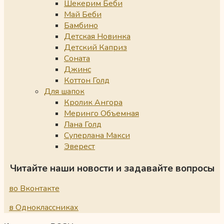
Шекерим Беби
Май Беби
Бамбино
Детская Новинка
Детский Каприз
Соната
Джинс
Коттон Голд
Для шапок
Кролик Ангора
Меринго Объемная
Лана Голд
Суперлана Макси
Эверест
Читайте наши новости и задавайте вопросы
во Вконтакте
в Одноклассниках