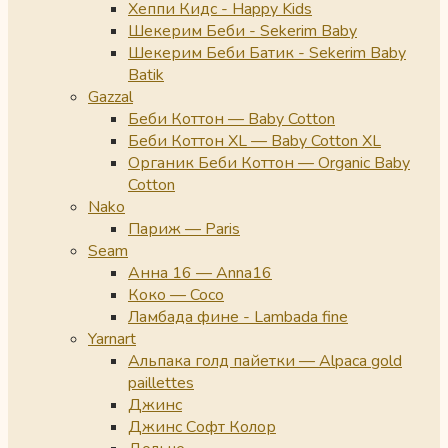
Хеппи Кидс - Happy Kids
Шекерим Беби - Sekerim Baby
Шекерим Беби Батик - Sekerim Baby
Batik
Gazzal
Беби Коттон — Baby Cotton
Беби Коттон XL — Baby Cotton XL
Органик Беби Коттон — Organic Baby
Cotton
Nako
Париж — Paris
Seam
Анна 16 — Anna16
Коко — Coco
Ламбада фине - Lambada fine
Yarnart
Альпака голд пайетки — Alpaca gold
paillettes
Джинс
Джинс Софт Колор