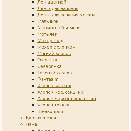
Лен цветной
Лента для валяния
Лента для валяния меланж
Малышок
Меринго объемная
Мотылёк
Мохер Голд
Мохер с хлопком
Мягкий хлопок
Околица
Северянка
Толстый хлопок
Фантазия
Хлопок классик
Хлопок мер. секц. кр.
Хлопок мерсеризованный
Хлопок травка
Шелкопряд
Карачаевская
Лама
Веревочная