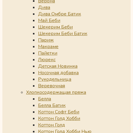
Верона
Дива
Дива Омбре Батик
Май Беби
Шекерим Беби
Шекерим Беби Батик
Париж
Макраме
Пайетки
Люрекс
Детская Новинка
Носочная добавка
Рукодельница
Веревочная
Хлопкосодержащая пряжа
Белла
Белла Батик
Коттон Софт Беби
Коттон Голд Хобби
Коттон Голд
Коттон Голд Хобби Нью