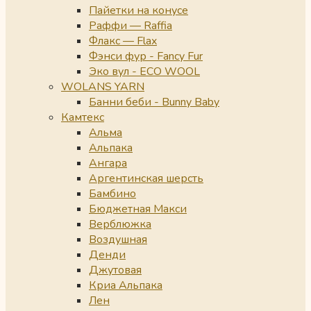
Пайетки на конусе
Раффи — Raffia
Флакс — Flax
Фэнси фур - Fancy Fur
Эко вул - ECO WOOL
WOLANS YARN
Банни беби - Bunny Baby
Камтекс
Альма
Альпака
Ангара
Аргентинская шерсть
Бамбино
Бюджетная Макси
Верблюжка
Воздушная
Денди
Джутовая
Криа Альпака
Лен