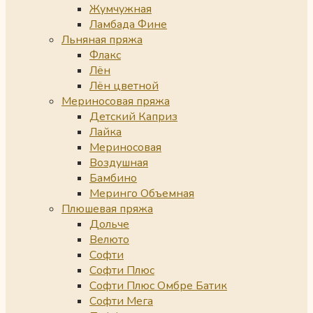
Жумчужная
Ламбада Фине
Льняная пряжа
Флакс
Лён
Лён цветной
Мериносовая пряжа
Детский Каприз
Лайка
Мериносовая
Воздушная
Бамбино
Меринго Объемная
Плюшевая пряжа
Дольче
Велюто
Софти
Софти Плюс
Софти Плюс Омбре Батик
Софти Мега