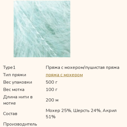
Type1
Пряжа с мохером/пушистая пряжа
Тип пряжи
пряжа с мохером
Вес упаковки
500 г
Вес мотка
100 г
Длина нити в
200 м
мотке
Мохер 25%, Шерсть 24%, Акрил
Состав
51%
Производитель