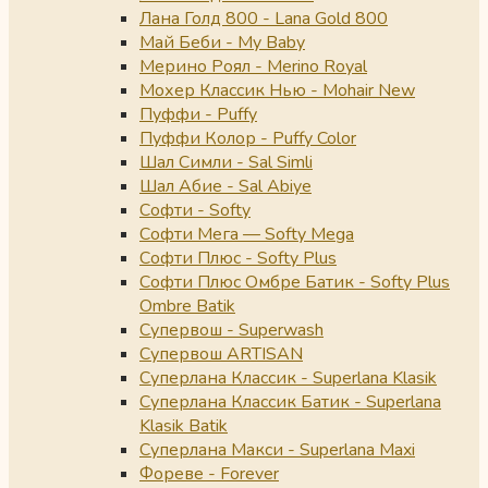
Лана Голд 800 - Lana Gold 800
Май Беби - My Baby
Мерино Роял - Merino Royal
Мохер Классик Нью - Mohair New
Пуффи - Puffy
Пуффи Колор - Puffy Color
Шал Симли - Sal Simli
Шал Абие - Sal Abiye
Софти - Softy
Софти Мега — Softy Mega
Софти Плюс - Softy Plus
Софти Плюс Омбре Батик - Softy Plus
Ombre Batik
Супервош - Superwash
Супервош ARTISAN
Суперлана Классик - Superlana Klasik
Суперлана Классик Батик - Superlana
Klasik Batik
Суперлана Макси - Superlana Maxi
Фореве - Forever