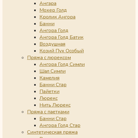
Ангара
Мохер Голд
Кролик Ангора
Банни
Ангора Голд
Ангора Голд Батик
Воздушная
Козий Пух Особый
Пряжа с люрексом
Ангора Голд Симли
Шал Симли
Камелия
Банни Стар
Пайетки
Люрекс
Нить Люрекс
Пряжа с паетками
Банни Стар
Ангора Голд Стар
Синтетическая пряжа