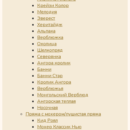
Крейзи Колор
Мелодия
Эверест
Херитайдж
Альпака
Верблюжка
Околица
Шелкопряд
Северянка
Ангора кролик
Банни
Банни Стар
Кролик Ангора
Верблюжья
Монгольский Верблюд
Ангорская теплая
Носочная
Пряжа с мохером/пушистая пряжа
Кид Роял
Мохер Классик Нью