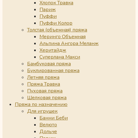
Хлопок Травка
Париж
Пуффи
Пуффи Колор
Толстая (объемная) пряжа
Меринго Объемная
Альпина Ангора Меланж
Херитайдж
Суперлана Макси
Бамбуковая пряжа
Буклированная пряжа
Летняя пряжа
Пряжа Травка
Пуховая пряжа
Шелковая пряжа
Пряжа по назначению
Для игрушек
Банни Беби
Велюто
Дольче