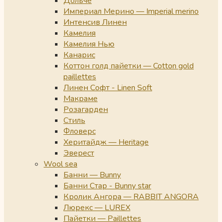
Дольче
Империал Мерино — Imperial merino
Интенсив Линен
Камелия
Камелия Нью
Канарис
Коттон голд пайетки — Cotton gold
paillettes
Линен Софт - Linen Soft
Макраме
Розагарден
Стиль
Фловерс
Херитайдж — Heritage
Эверест
Wool sea
Банни — Bunny
Банни Стар - Bunny star
Кролик Ангора — RABBIT ANGORA
Люрекс — LUREX
Пайетки — Paillettes