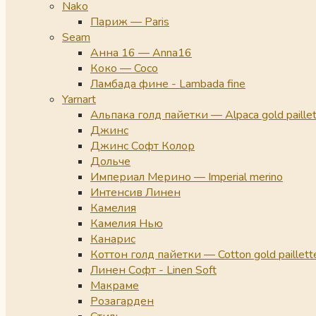
Nako
Париж — Paris
Seam
Анна 16 — Anna16
Коко — Coco
Ламбада фине - Lambada fine
Yarnart
Альпака голд пайетки — Alpaca gold paille
Джинс
Джинс Софт Колор
Дольче
Империал Мерино — Imperial merino
Интенсив Линен
Камелия
Камелия Нью
Канарис
Коттон голд пайетки — Cotton gold paillett
Линен Софт - Linen Soft
Макраме
Розагарден