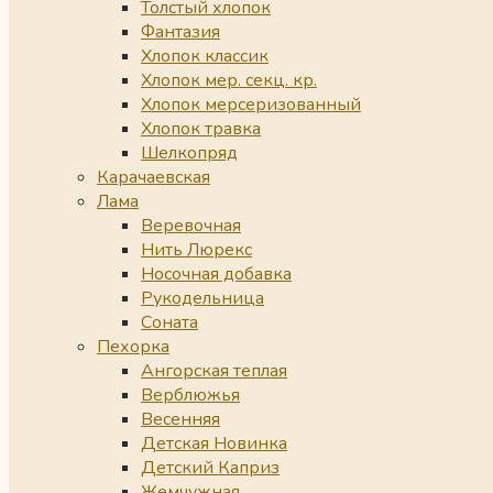
Толстый хлопок
Фантазия
Хлопок классик
Хлопок мер. секц. кр.
Хлопок мерсеризованный
Хлопок травка
Шелкопряд
Карачаевская
Лама
Веревочная
Нить Люрекс
Носочная добавка
Рукодельница
Соната
Пехорка
Ангорская теплая
Верблюжья
Весенняя
Детская Новинка
Детский Каприз
Жемчужная