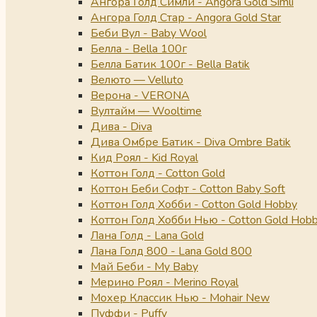
Ангора Голд Симли - Angora Gold Simli
Ангора Голд Стар - Angora Gold Star
Беби Вул - Baby Wool
Белла - Bella 100г
Белла Батик 100г - Bella Batik
Велюто — Velluto
Верона - VERONA
Вултайм — Wooltime
Дива - Diva
Дива Омбре Батик - Diva Ombre Batik
Кид Роял - Kid Royal
Коттон Голд - Cotton Gold
Коттон Беби Софт - Cotton Baby Soft
Коттон Голд Хобби - Cotton Gold Hobby
Коттон Голд Хобби Нью - Cotton Gold Hob
Лана Голд - Lana Gold
Лана Голд 800 - Lana Gold 800
Май Беби - My Baby
Мерино Роял - Merino Royal
Мохер Классик Нью - Mohair New
Пуффи - Puffy