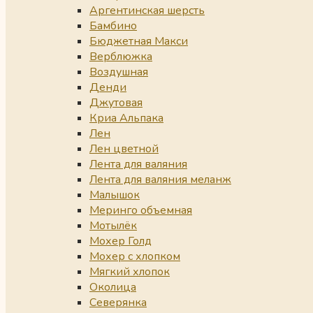
Аргентинская шерсть
Бамбино
Бюджетная Макси
Верблюжка
Воздушная
Денди
Джутовая
Криа Альпака
Лен
Лен цветной
Лента для валяния
Лента для валяния меланж
Малышок
Меринго объемная
Мотылёк
Мохер Голд
Мохер с хлопком
Мягкий хлопок
Околица
Северянка