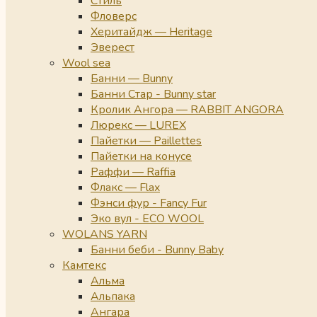
Стиль
Фловерс
Херитайдж — Heritage
Эверест
Wool sea
Банни — Bunny
Банни Стар - Bunny star
Кролик Ангора — RABBIT ANGORA
Люрекс — LUREX
Пайетки — Paillettes
Пайетки на конусе
Раффи — Raffia
Флакс — Flax
Фэнси фур - Fancy Fur
Эко вул - ECO WOOL
WOLANS YARN
Банни беби - Bunny Baby
Камтекс
Альма
Альпака
Ангара