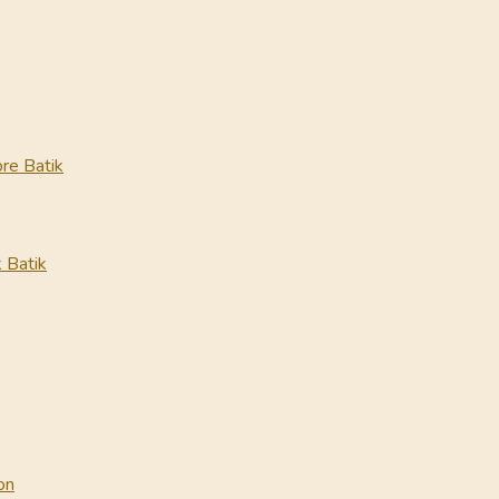
re Batik
 Batik
on