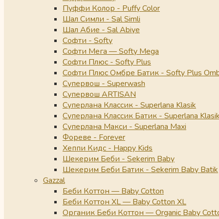
Пуффи Колор - Puffy Color
Шал Симли - Sal Simli
Шал Абие - Sal Abiye
Софти - Softy
Софти Мега — Softy Mega
Софти Плюс - Softy Plus
Софти Плюс Омбре Батик - Softy Plus Omb
Супервош - Superwash
Супервош ARTISAN
Суперлана Классик - Superlana Klasik
Суперлана Классик Батик - Superlana Klasik
Суперлана Макси - Superlana Maxi
Фореве - Forever
Хеппи Кидс - Happy Kids
Шекерим Беби - Sekerim Baby
Шекерим Беби Батик - Sekerim Baby Batik
Gazzal
Беби Коттон — Baby Cotton
Беби Коттон XL — Baby Cotton XL
Органик Беби Коттон — Organic Baby Cott