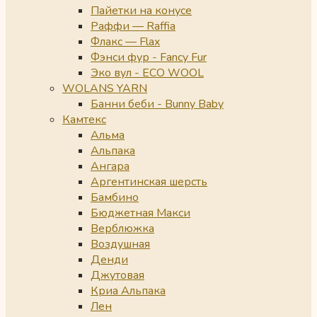
Пайетки на конусе
Раффи — Raffia
Флакс — Flax
Фэнси фур - Fancy Fur
Эко вул - ECO WOOL
WOLANS YARN
Банни беби - Bunny Baby
Камтекс
Альма
Альпака
Ангара
Аргентинская шерсть
Бамбино
Бюджетная Макси
Верблюжка
Воздушная
Денди
Джутовая
Криа Альпака
Лен