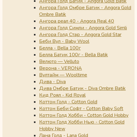
Ангора Голд Батик - Angora Gold Batik
Ангора Голд Омбре Батик - Angora Gold
Ombre Batik
Ангора реал 40 - Angora Real 40
Ангора Голд Симли - Angora Gold Simli
Ангора Голд Стар - Angora Gold Star
Беби Вул - Baby Wool
Белла - Bella 100г
Белла Батик 100г - Bella Batik
Велюто — Velluto
Верона - VERONA
Вултайм — Wooltime
Дива - Diva
Дива Омбре Батик - Diva Ombre Batik
Кид Роял - Kid Royal
Коттон Голд - Cotton Gold
Коттон Беби Софт - Cotton Baby Soft
Коттон Голд Хобби - Cotton Gold Hobby
Коттон Голд Хобби Нью - Cotton Gold
Hobby New
Лана Голд - Lana Gold