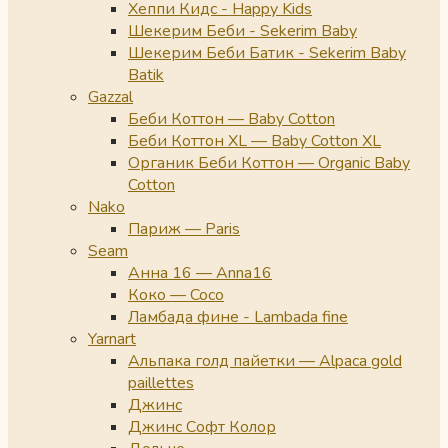
Хеппи Кидс - Happy Kids
Шекерим Беби - Sekerim Baby
Шекерим Беби Батик - Sekerim Baby
Batik
Gazzal
Беби Коттон — Baby Cotton
Беби Коттон XL — Baby Cotton XL
Органик Беби Коттон — Organic Baby
Cotton
Nako
Париж — Paris
Seam
Анна 16 — Anna16
Коко — Coco
Ламбада фине - Lambada fine
Yarnart
Альпака голд пайетки — Alpaca gold
paillettes
Джинс
Джинс Софт Колор