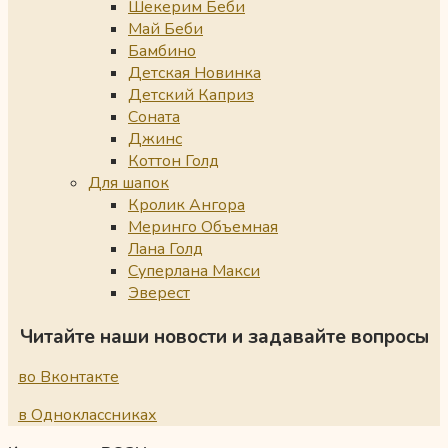
Шекерим Беби
Май Беби
Бамбино
Детская Новинка
Детский Каприз
Соната
Джинс
Коттон Голд
Для шапок
Кролик Ангора
Меринго Объемная
Лана Голд
Суперлана Макси
Эверест
Читайте наши новости и задавайте вопросы
во Вконтакте
в Одноклассниках