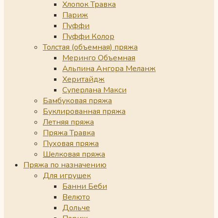
Хлопок Травка
Париж
Пуффи
Пуффи Колор
Толстая (объемная) пряжа
Меринго Объемная
Альпина Ангора Меланж
Херитайдж
Суперлана Макси
Бамбуковая пряжа
Буклированная пряжа
Летняя пряжа
Пряжа Травка
Пуховая пряжа
Шелковая пряжа
Пряжа по назначению
Для игрушек
Банни Беби
Велюто
Дольче