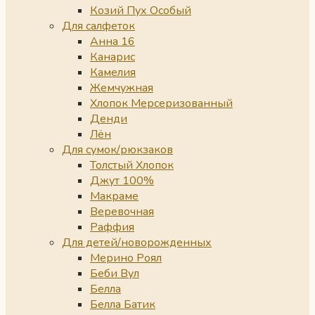
Козий Пух Особый
Для салфеток
Анна 16
Канарис
Камелия
Жемчужная
Хлопок Мерсеризованный
Денди
Лён
Для сумок/рюкзаков
Толстый Хлопок
Джут 100%
Макраме
Веревочная
Раффия
Для детей/новорожденных
Мерино Роял
Беби Вул
Белла
Белла Батик