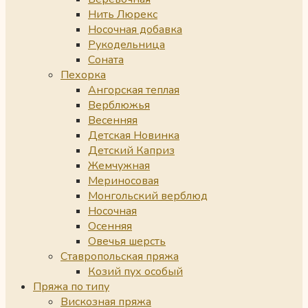
Нить Люрекс
Носочная добавка
Рукодельница
Соната
Пехорка
Ангорская теплая
Верблюжья
Весенняя
Детская Новинка
Детский Каприз
Жемчужная
Мериносовая
Монгольский верблюд
Носочная
Осенняя
Овечья шерсть
Ставропольская пряжа
Козий пух особый
Пряжа по типу
Вискозная пряжа