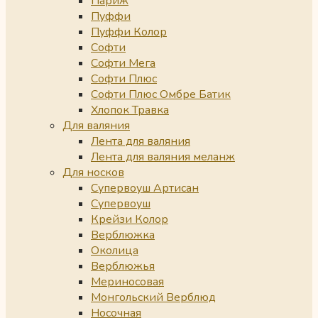
Париж
Пуффи
Пуффи Колор
Софти
Софти Мега
Софти Плюс
Софти Плюс Омбре Батик
Хлопок Травка
Для валяния
Лента для валяния
Лента для валяния меланж
Для носков
Супервоуш Артисан
Супервоуш
Крейзи Колор
Верблюжка
Околица
Верблюжья
Мериносовая
Монгольский Верблюд
Носочная