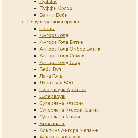
Пуффи
Пуффи Колор
Банни Беби
Полушерстяная пряжа
Соната
Ангора Голд
Ангора Голд Батик
Ангора Голд Омбре Батик
Ангора Голд Симли
Ангора Голд Стар
Беби Вул
Лана Голд
Лана Голд 800
Супервоуш Аритсан
Супервоуш
Суперлана Классик
Суперлана Классик Батик
Суперлана Макси
Бриллиант
Альпина Ангора Меланж
Альпина Альпака