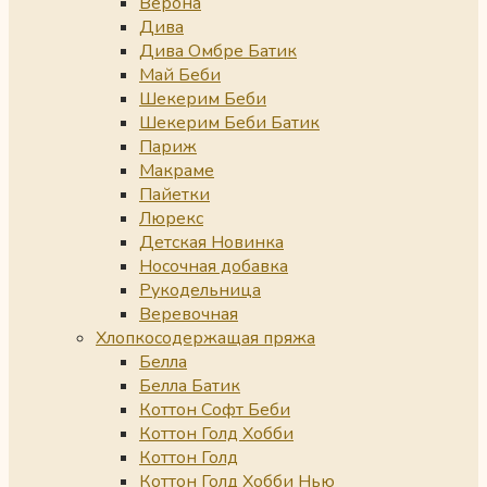
Верона
Дива
Дива Омбре Батик
Май Беби
Шекерим Беби
Шекерим Беби Батик
Париж
Макраме
Пайетки
Люрекс
Детская Новинка
Носочная добавка
Рукодельница
Веревочная
Хлопкосодержащая пряжа
Белла
Белла Батик
Коттон Софт Беби
Коттон Голд Хобби
Коттон Голд
Коттон Голд Хобби Нью