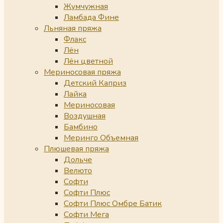
Жумчужная
Ламбада Фине
Льняная пряжа
Флакс
Лён
Лён цветной
Мериносовая пряжа
Детский Каприз
Лайка
Мериносовая
Воздушная
Бамбино
Меринго Объемная
Плюшевая пряжа
Дольче
Велюто
Софти
Софти Плюс
Софти Плюс Омбре Батик
Софти Мега