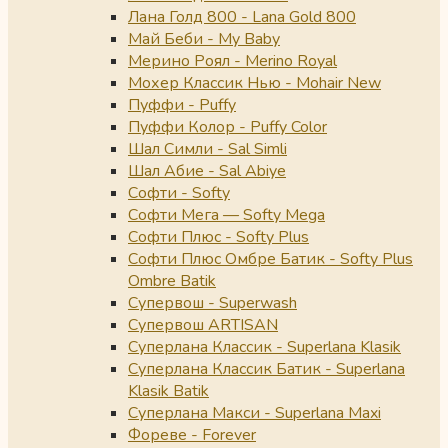
Лана Голд 800 - Lana Gold 800
Май Беби - My Baby
Мерино Роял - Merino Royal
Мохер Классик Нью - Mohair New
Пуффи - Puffy
Пуффи Колор - Puffy Color
Шал Симли - Sal Simli
Шал Абие - Sal Abiye
Софти - Softy
Софти Мега — Softy Mega
Софти Плюс - Softy Plus
Софти Плюс Омбре Батик - Softy Plus
Ombre Batik
Супервош - Superwash
Супервош ARTISAN
Суперлана Классик - Superlana Klasik
Суперлана Классик Батик - Superlana
Klasik Batik
Суперлана Макси - Superlana Maxi
Фореве - Forever