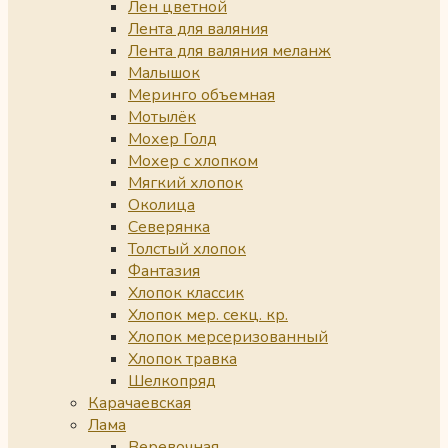
Лен цветной
Лента для валяния
Лента для валяния меланж
Малышок
Меринго объемная
Мотылёк
Мохер Голд
Мохер с хлопком
Мягкий хлопок
Околица
Северянка
Толстый хлопок
Фантазия
Хлопок классик
Хлопок мер. секц. кр.
Хлопок мерсеризованный
Хлопок травка
Шелкопряд
Карачаевская
Лама
Веревочная