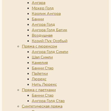
Ангара
Мохер Голд
Кролик Ангора
Банни
Ангора Голд
Ангора Голд Батик
Воздушная
Козий Пух Особый
Пряжа с люрексом
Ангора Голд Симли
Шал Симли
Камелия
Банни Стар
Пайетки
Люрекс
Нить Люрекс
Пряжа с паетками
Банни Стар
Ангора Голд Стар
Синтетическая пряжа