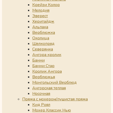
Крейзи Колор
Мелодия
Эверест
Херитайдж
Альпака
Верблюжка
Околица
Шелкопряд
Северянка
Ангора кролик
Банни
Банни Стар
Кролик Ангора
Верблюжья
Монгольский Верблюд
Ангорская теплая
Носочная
Пряжа с мохером/пушистая пряжа
Кид Роял
Мохер Классик Нью