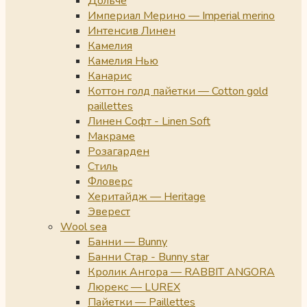
Дольче
Империал Мерино — Imperial merino
Интенсив Линен
Камелия
Камелия Нью
Канарис
Коттон голд пайетки — Cotton gold
paillettes
Линен Софт - Linen Soft
Макраме
Розагарден
Стиль
Фловерс
Херитайдж — Heritage
Эверест
Wool sea
Банни — Bunny
Банни Стар - Bunny star
Кролик Ангора — RABBIT ANGORA
Люрекс — LUREX
Пайетки — Paillettes