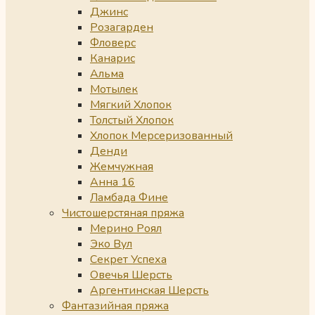
Джинс
Розагарден
Фловерс
Канарис
Альма
Мотылек
Мягкий Хлопок
Толстый Хлопок
Хлопок Мерсеризованный
Денди
Жемчужная
Анна 16
Ламбада Фине
Чистошерстяная пряжа
Мерино Роял
Эко Вул
Секрет Успеха
Овечья Шерсть
Аргентинская Шерсть
Фантазийная пряжа