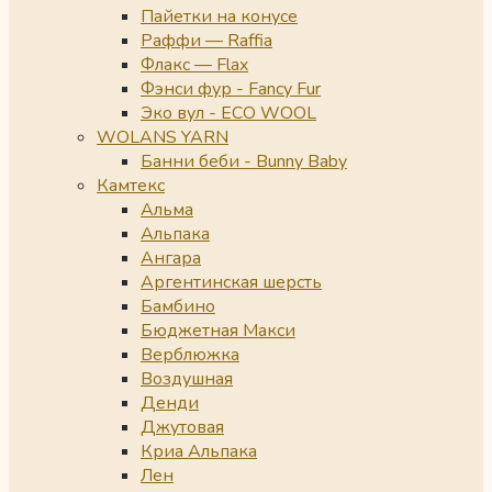
Пайетки на конусе
Раффи — Raffia
Флакс — Flax
Фэнси фур - Fancy Fur
Эко вул - ECO WOOL
WOLANS YARN
Банни беби - Bunny Baby
Камтекс
Альма
Альпака
Ангара
Аргентинская шерсть
Бамбино
Бюджетная Макси
Верблюжка
Воздушная
Денди
Джутовая
Криа Альпака
Лен