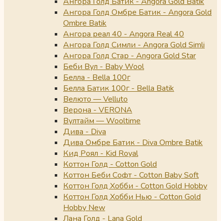
Ангора Голд Батик - Angora Gold Batik
Ангора Голд Омбре Батик - Angora Gold
Ombre Batik
Ангора реал 40 - Angora Real 40
Ангора Голд Симли - Angora Gold Simli
Ангора Голд Стар - Angora Gold Star
Беби Вул - Baby Wool
Белла - Bella 100г
Белла Батик 100г - Bella Batik
Велюто — Velluto
Верона - VERONA
Вултайм — Wooltime
Дива - Diva
Дива Омбре Батик - Diva Ombre Batik
Кид Роял - Kid Royal
Коттон Голд - Cotton Gold
Коттон Беби Софт - Cotton Baby Soft
Коттон Голд Хобби - Cotton Gold Hobby
Коттон Голд Хобби Нью - Cotton Gold
Hobby New
Лана Голд - Lana Gold