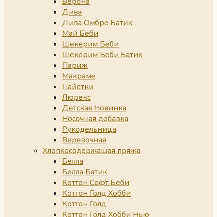
Верона
Дива
Дива Омбре Батик
Май Беби
Шекерим Беби
Шекерим Беби Батик
Париж
Макраме
Пайетки
Люрекс
Детская Новинка
Носочная добавка
Рукодельница
Веревочная
Хлопкосодержащая пряжа
Белла
Белла Батик
Коттон Софт Беби
Коттон Голд Хобби
Коттон Голд
Коттон Голд Хобби Нью