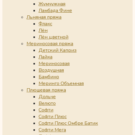
Жумчужная
Ламбада Фине
Льняная пряжа
Флакс
Лён
Лён цветной
Мериносовая пряжа
Детский Каприз
Лайка
Мериносовая
Воздушная
Бамбино
Меринго Объемная
Плюшевая пряжа
Дольче
Велюто
Софти
Софти Плюс
Софти Плюс Омбре Батик
Софти Мега