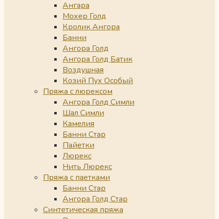
Ангара
Мохер Голд
Кролик Ангора
Банни
Ангора Голд
Ангора Голд Батик
Воздушная
Козий Пух Особый
Пряжа с люрексом
Ангора Голд Симли
Шал Симли
Камелия
Банни Стар
Пайетки
Люрекс
Нить Люрекс
Пряжа с паетками
Банни Стар
Ангора Голд Стар
Синтетическая пряжа