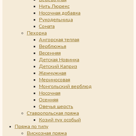
Нить Люрекс
Носочная добавка
Рукодельница
Соната
Пехорка
Ангорская теплая
Верблюжья
Весенняя
Детская Новинка
Детский Каприз
Жемчужная
Мериносовая
Монгольский верблюд
Носочная
Осенняя
Овечья шерсть
Ставропольская пряжа
Козий пух особый
Пряжа по типу
Вискозная пряжа