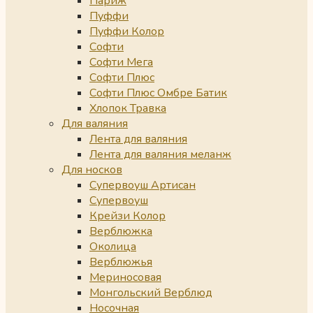
Париж
Пуффи
Пуффи Колор
Софти
Софти Мега
Софти Плюс
Софти Плюс Омбре Батик
Хлопок Травка
Для валяния
Лента для валяния
Лента для валяния меланж
Для носков
Супервоуш Артисан
Супервоуш
Крейзи Колор
Верблюжка
Околица
Верблюжья
Мериносовая
Монгольский Верблюд
Носочная