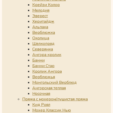
Крейзи Колор
Мелодия
Эверест
Херитайдж
Альпака
Верблюжка
Околица
Шелкопряд
Северянка
Ангора кролик
Банни
Банни Стар
Кролик Ангора
Верблюжья
Монгольский Верблюд
Ангорская теплая
Носочная
Пряжа с мохером/пушистая пряжа
Кид Роял
Мохер Классик Нью