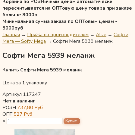
Корзина по РОЗНичным ценам автоматически
пересчитывается на ОПТовую цену товара при заказе
больше 8000р
Минимальная сумма заказа по ОПТовым ценам -
5000руб
Главная
→
Пряжа по производителям
→
Alize
→
Софти
Мега — Softy Mega
→
Софти Мега 5939 меланж
Софти Мега 5939 меланж
Купить Софти Мега 5939 меланж
Цена за 1 упаковку
Артикул 117247
Нет в наличии
РОЗН
737,80
Руб
ОПТ
527
Руб
×