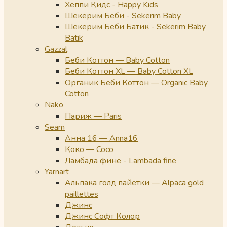
Хеппи Кидс - Happy Kids
Шекерим Беби - Sekerim Baby
Шекерим Беби Батик - Sekerim Baby
Batik
Gazzal
Беби Коттон — Baby Cotton
Беби Коттон XL — Baby Cotton XL
Органик Беби Коттон — Organic Baby
Cotton
Nako
Париж — Paris
Seam
Анна 16 — Anna16
Коко — Coco
Ламбада фине - Lambada fine
Yarnart
Альпака голд пайетки — Alpaca gold
paillettes
Джинс
Джинс Софт Колор