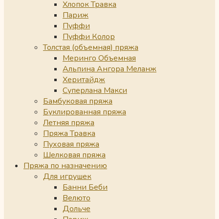
Хлопок Травка
Париж
Пуффи
Пуффи Колор
Толстая (объемная) пряжа
Меринго Объемная
Альпина Ангора Меланж
Херитайдж
Суперлана Макси
Бамбуковая пряжа
Буклированная пряжа
Летняя пряжа
Пряжа Травка
Пуховая пряжа
Шелковая пряжа
Пряжа по назначению
Для игрушек
Банни Беби
Велюто
Дольче