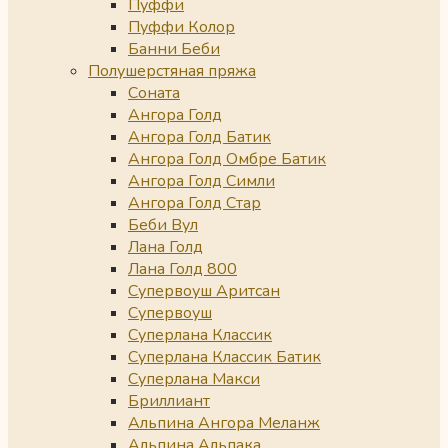
Пуффи
Пуффи Колор
Банни Беби
Полушерстяная пряжа
Соната
Ангора Голд
Ангора Голд Батик
Ангора Голд Омбре Батик
Ангора Голд Симли
Ангора Голд Стар
Беби Вул
Лана Голд
Лана Голд 800
Супервоуш Аритсан
Супервоуш
Суперлана Классик
Суперлана Классик Батик
Суперлана Макси
Бриллиант
Альпина Ангора Меланж
Альпина Альпака