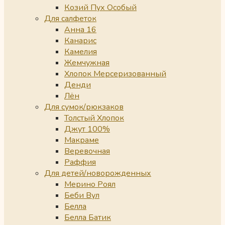
Козий Пух Особый
Для салфеток
Анна 16
Канарис
Камелия
Жемчужная
Хлопок Мерсеризованный
Денди
Лён
Для сумок/рюкзаков
Толстый Хлопок
Джут 100%
Макраме
Веревочная
Раффия
Для детей/новорожденных
Мерино Роял
Беби Вул
Белла
Белла Батик