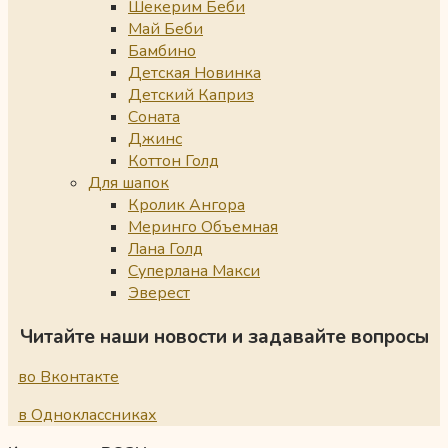
Шекерим Беби
Май Беби
Бамбино
Детская Новинка
Детский Каприз
Соната
Джинс
Коттон Голд
Для шапок
Кролик Ангора
Меринго Объемная
Лана Голд
Суперлана Макси
Эверест
Читайте наши новости и задавайте вопросы
во Вконтакте
в Одноклассниках