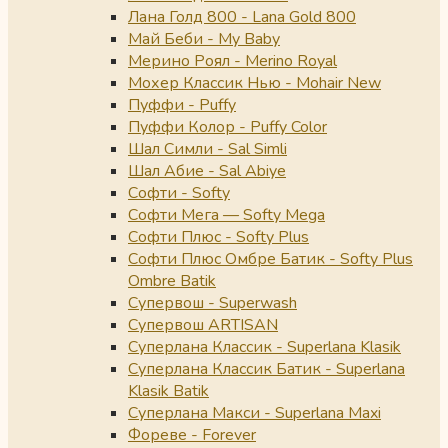
Лана Голд 800 - Lana Gold 800
Май Беби - My Baby
Мерино Роял - Merino Royal
Мохер Классик Нью - Mohair New
Пуффи - Puffy
Пуффи Колор - Puffy Color
Шал Симли - Sal Simli
Шал Абие - Sal Abiye
Софти - Softy
Софти Мега — Softy Mega
Софти Плюс - Softy Plus
Софти Плюс Омбре Батик - Softy Plus
Ombre Batik
Супервош - Superwash
Супервош ARTISAN
Суперлана Классик - Superlana Klasik
Суперлана Классик Батик - Superlana
Klasik Batik
Суперлана Макси - Superlana Maxi
Фореве - Forever