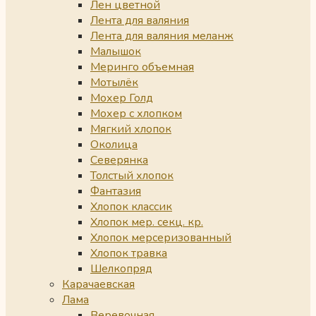
Лен цветной
Лента для валяния
Лента для валяния меланж
Малышок
Меринго объемная
Мотылёк
Мохер Голд
Мохер с хлопком
Мягкий хлопок
Околица
Северянка
Толстый хлопок
Фантазия
Хлопок классик
Хлопок мер. секц. кр.
Хлопок мерсеризованный
Хлопок травка
Шелкопряд
Карачаевская
Лама
Веревочная