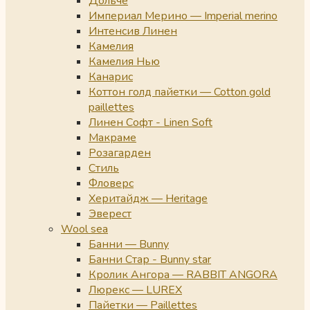
Дольче
Империал Мерино — Imperial merino
Интенсив Линен
Камелия
Камелия Нью
Канарис
Коттон голд пайетки — Cotton gold
paillettes
Линен Софт - Linen Soft
Макраме
Розагарден
Стиль
Фловерс
Херитайдж — Heritage
Эверест
Wool sea
Банни — Bunny
Банни Стар - Bunny star
Кролик Ангора — RABBIT ANGORA
Люрекс — LUREX
Пайетки — Paillettes