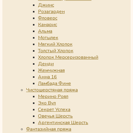
Джинс
Розагарден
Фловерс
Канарис
Альма
Мотылек
Мягкий Хлопок
Толстый Хлопок
Хлопок Мерсеризованный
Денди
Жемчужная
Анна 16
Ламбада Фине
Чистошерстяная пряжа
Мерино Роял
Эко Вул
Секрет Успеха
Овечья Шерсть
Аргентинская Шерсть
Фантазийная пряжа