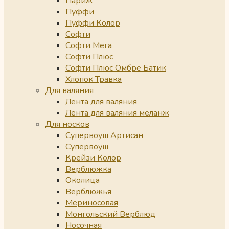
Париж
Пуффи
Пуффи Колор
Софти
Софти Мега
Софти Плюс
Софти Плюс Омбре Батик
Хлопок Травка
Для валяния
Лента для валяния
Лента для валяния меланж
Для носков
Супервоуш Артисан
Супервоуш
Крейзи Колор
Верблюжка
Околица
Верблюжья
Мериносовая
Монгольский Верблюд
Носочная