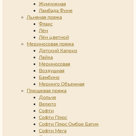
Жумчужная
Ламбада Фине
Льняная пряжа
Флакс
Лён
Лён цветной
Мериносовая пряжа
Детский Каприз
Лайка
Мериносовая
Воздушная
Бамбино
Меринго Объемная
Плюшевая пряжа
Дольче
Велюто
Софти
Софти Плюс
Софти Плюс Омбре Батик
Софти Мега