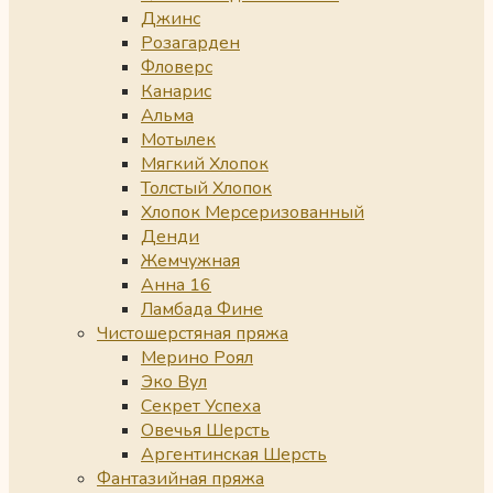
Джинс
Розагарден
Фловерс
Канарис
Альма
Мотылек
Мягкий Хлопок
Толстый Хлопок
Хлопок Мерсеризованный
Денди
Жемчужная
Анна 16
Ламбада Фине
Чистошерстяная пряжа
Мерино Роял
Эко Вул
Секрет Успеха
Овечья Шерсть
Аргентинская Шерсть
Фантазийная пряжа