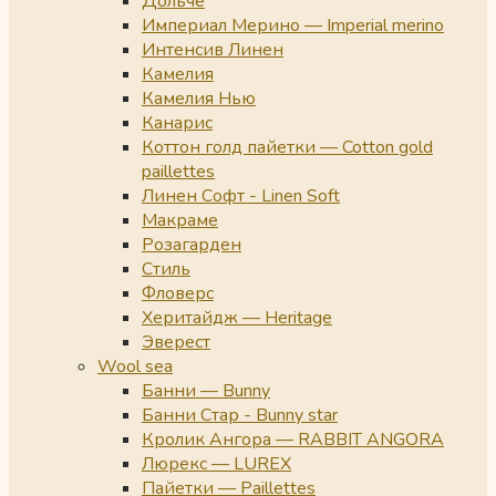
Дольче
Империал Мерино — Imperial merino
Интенсив Линен
Камелия
Камелия Нью
Канарис
Коттон голд пайетки — Cotton gold
paillettes
Линен Софт - Linen Soft
Макраме
Розагарден
Стиль
Фловерс
Херитайдж — Heritage
Эверест
Wool sea
Банни — Bunny
Банни Стар - Bunny star
Кролик Ангора — RABBIT ANGORA
Люрекс — LUREX
Пайетки — Paillettes