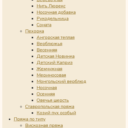
Нить Люрекс
Носочная добавка
Рукодельница
Соната
Пехорка
Ангорская теплая
Верблюжья
Весенняя
Детская Новинка
Детский Каприз
Жемчужная
Мериносовая
Монгольский верблюд
Носочная
Осенняя
Овечья шерсть
Ставропольская пряжа
Козий пух особый
Пряжа по типу
Вискозная пряжа