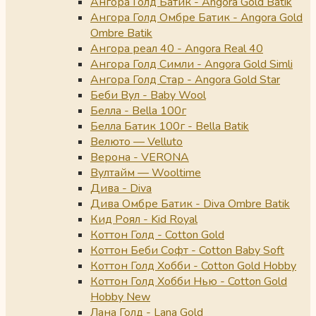
Ангора Голд Батик - Angora Gold Batik
Ангора Голд Омбре Батик - Angora Gold
Ombre Batik
Ангора реал 40 - Angora Real 40
Ангора Голд Симли - Angora Gold Simli
Ангора Голд Стар - Angora Gold Star
Беби Вул - Baby Wool
Белла - Bella 100г
Белла Батик 100г - Bella Batik
Велюто — Velluto
Верона - VERONA
Вултайм — Wooltime
Дива - Diva
Дива Омбре Батик - Diva Ombre Batik
Кид Роял - Kid Royal
Коттон Голд - Cotton Gold
Коттон Беби Софт - Cotton Baby Soft
Коттон Голд Хобби - Cotton Gold Hobby
Коттон Голд Хобби Нью - Cotton Gold
Hobby New
Лана Голд - Lana Gold