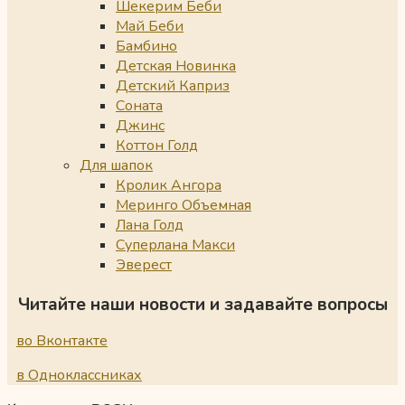
Шекерим Беби
Май Беби
Бамбино
Детская Новинка
Детский Каприз
Соната
Джинс
Коттон Голд
Для шапок
Кролик Ангора
Меринго Объемная
Лана Голд
Суперлана Макси
Эверест
Читайте наши новости и задавайте вопросы
во Вконтакте
в Одноклассниках