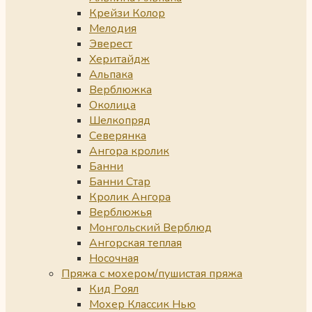
Крейзи Колор
Мелодия
Эверест
Херитайдж
Альпака
Верблюжка
Околица
Шелкопряд
Северянка
Ангора кролик
Банни
Банни Стар
Кролик Ангора
Верблюжья
Монгольский Верблюд
Ангорская теплая
Носочная
Пряжа с мохером/пушистая пряжа
Кид Роял
Мохер Классик Нью