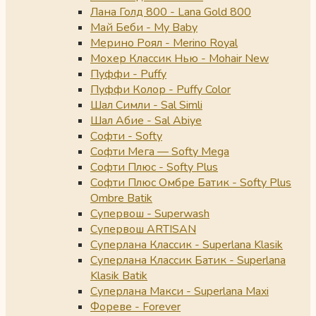
Лана Голд 800 - Lana Gold 800
Май Беби - My Baby
Мерино Роял - Merino Royal
Мохер Классик Нью - Mohair New
Пуффи - Puffy
Пуффи Колор - Puffy Color
Шал Симли - Sal Simli
Шал Абие - Sal Abiye
Софти - Softy
Софти Мега — Softy Mega
Софти Плюс - Softy Plus
Софти Плюс Омбре Батик - Softy Plus
Ombre Batik
Супервош - Superwash
Супервош ARTISAN
Суперлана Классик - Superlana Klasik
Суперлана Классик Батик - Superlana
Klasik Batik
Суперлана Макси - Superlana Maxi
Фореве - Forever