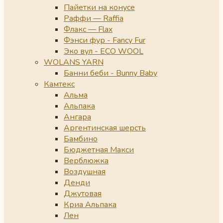
Пайетки на конусе
Раффи — Raffia
Флакс — Flax
Фэнси фур - Fancy Fur
Эко вул - ECO WOOL
WOLANS YARN
Банни беби - Bunny Baby
Камтекс
Альма
Альпака
Ангара
Аргентинская шерсть
Бамбино
Бюджетная Макси
Верблюжка
Воздушная
Денди
Джутовая
Криа Альпака
Лен