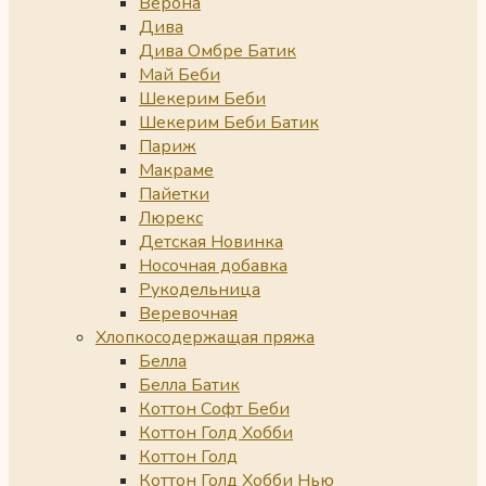
Верона
Дива
Дива Омбре Батик
Май Беби
Шекерим Беби
Шекерим Беби Батик
Париж
Макраме
Пайетки
Люрекс
Детская Новинка
Носочная добавка
Рукодельница
Веревочная
Хлопкосодержащая пряжа
Белла
Белла Батик
Коттон Софт Беби
Коттон Голд Хобби
Коттон Голд
Коттон Голд Хобби Нью