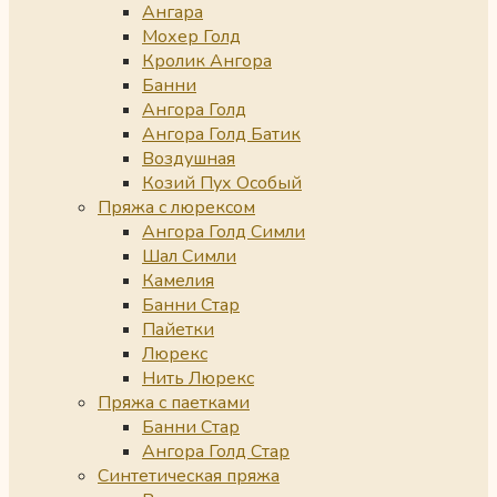
Ангара
Мохер Голд
Кролик Ангора
Банни
Ангора Голд
Ангора Голд Батик
Воздушная
Козий Пух Особый
Пряжа с люрексом
Ангора Голд Симли
Шал Симли
Камелия
Банни Стар
Пайетки
Люрекс
Нить Люрекс
Пряжа с паетками
Банни Стар
Ангора Голд Стар
Синтетическая пряжа