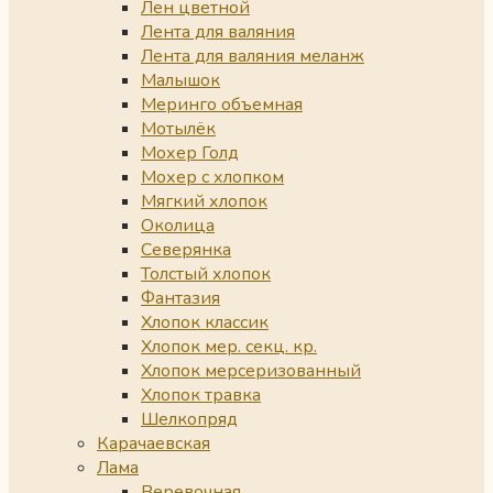
Лен цветной
Лента для валяния
Лента для валяния меланж
Малышок
Меринго объемная
Мотылёк
Мохер Голд
Мохер с хлопком
Мягкий хлопок
Околица
Северянка
Толстый хлопок
Фантазия
Хлопок классик
Хлопок мер. секц. кр.
Хлопок мерсеризованный
Хлопок травка
Шелкопряд
Карачаевская
Лама
Веревочная