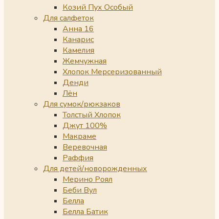
Козий Пух Особый
Для салфеток
Анна 16
Канарис
Камелия
Жемчужная
Хлопок Мерсеризованный
Денди
Лён
Для сумок/рюкзаков
Толстый Хлопок
Джут 100%
Макраме
Веревочная
Раффия
Для детей/новорожденных
Мерино Роял
Беби Вул
Белла
Белла Батик