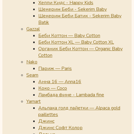
Хеппи Кидс - Happy Kids
Шекерим Беби - Sekerim Baby
Шекерим Беби Батик - Sekerim Baby
Batik
Gazzal
Беби Коттон — Baby Cotton
Беби Коттон XL — Baby Cotton XL
Органик Беби Коттон — Organic Baby
Cotton
Nako
Париж — Paris
Seam
Анна 16 — Anna16
Коко — Coco
Ламбада фине - Lambada fine
Yarnart
Альпака голд пайетки — Alpaca gold
paillettes
Джинс
Джинс Софт Колор