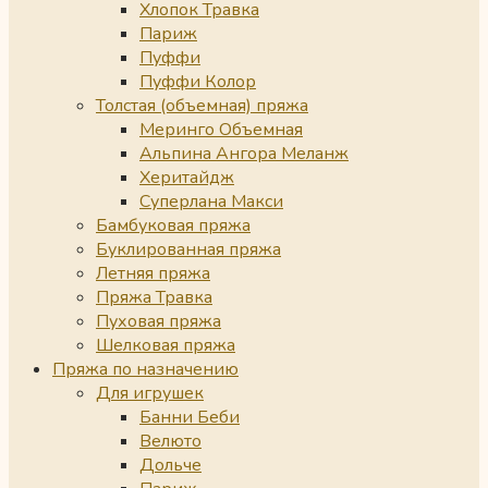
Хлопок Травка
Париж
Пуффи
Пуффи Колор
Толстая (объемная) пряжа
Меринго Объемная
Альпина Ангора Меланж
Херитайдж
Суперлана Макси
Бамбуковая пряжа
Буклированная пряжа
Летняя пряжа
Пряжа Травка
Пуховая пряжа
Шелковая пряжа
Пряжа по назначению
Для игрушек
Банни Беби
Велюто
Дольче