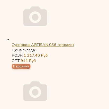
Супервош ARTISAN 036 терракот
Цена склада:
РОЗН
1 317,40
Руб
ОПТ
941
Руб