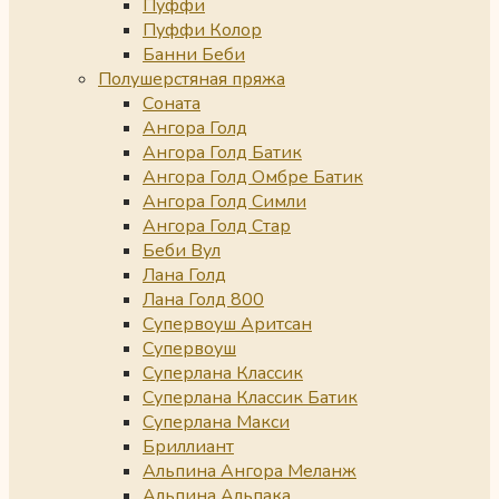
Пуффи
Пуффи Колор
Банни Беби
Полушерстяная пряжа
Соната
Ангора Голд
Ангора Голд Батик
Ангора Голд Омбре Батик
Ангора Голд Симли
Ангора Голд Стар
Беби Вул
Лана Голд
Лана Голд 800
Супервоуш Аритсан
Супервоуш
Суперлана Классик
Суперлана Классик Батик
Суперлана Макси
Бриллиант
Альпина Ангора Меланж
Альпина Альпака