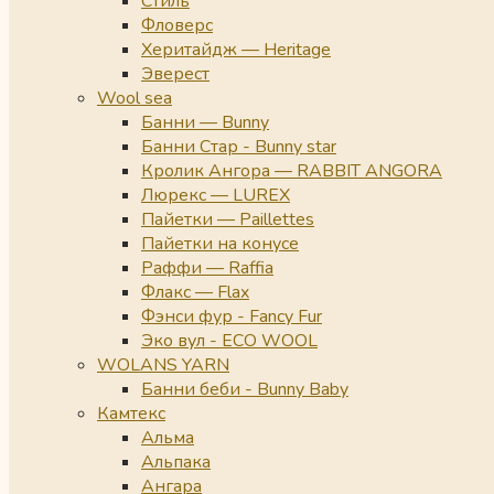
Стиль
Фловерс
Херитайдж — Heritage
Эверест
Wool sea
Банни — Bunny
Банни Стар - Bunny star
Кролик Ангора — RABBIT ANGORA
Люрекс — LUREX
Пайетки — Paillettes
Пайетки на конусе
Раффи — Raffia
Флакс — Flax
Фэнси фур - Fancy Fur
Эко вул - ECO WOOL
WOLANS YARN
Банни беби - Bunny Baby
Камтекс
Альма
Альпака
Ангара