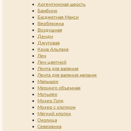
Аргентинская шерсть
Бамбино
Бюджетная Макси
Верблюжка
Воздушная
Денди
Джутовая
Криа Альпака
Лен
Лен цветной
Лента для валяния
Лента для валяния меланж
Малышок
Меринго объемная
Мотылёк
Мохер Голд
Мохер с хлопком
Мягкий хлопок
Околица
Северянка