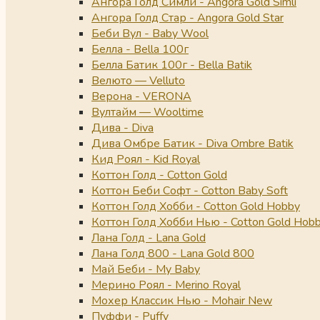
Ангора Голд Симли - Angora Gold Simli
Ангора Голд Стар - Angora Gold Star
Беби Вул - Baby Wool
Белла - Bella 100г
Белла Батик 100г - Bella Batik
Велюто — Velluto
Верона - VERONA
Вултайм — Wooltime
Дива - Diva
Дива Омбре Батик - Diva Ombre Batik
Кид Роял - Kid Royal
Коттон Голд - Cotton Gold
Коттон Беби Софт - Cotton Baby Soft
Коттон Голд Хобби - Cotton Gold Hobby
Коттон Голд Хобби Нью - Cotton Gold Hob
Лана Голд - Lana Gold
Лана Голд 800 - Lana Gold 800
Май Беби - My Baby
Мерино Роял - Merino Royal
Мохер Классик Нью - Mohair New
Пуффи - Puffy