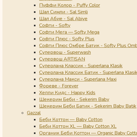
Пуффи Колор - Puffy Color
Шал Симли - Sal Simli
Шал Абие - Sal Abiye
Софти - Softy
Софти Мега — Softy Mega
Софти Плюс - Softy Plus
Софти Плюс Омбре Батик - Softy Plus Omb
Супервош - Superwash
Супервош ARTISAN
Суперлана Классик - Superlana Klasik
Суперлана Классик Батик - Superlana Klasik
Суперлана Макси - Superlana Maxi
Фореве - Forever
Хеппи Кидс - Happy Kids
Шекерим Беби - Sekerim Baby
Шекерим Беби Батик - Sekerim Baby Batik
Gazzal
Беби Коттон — Baby Cotton
Беби Коттон XL — Baby Cotton XL
Органик Беби Коттон — Organic Baby Cott