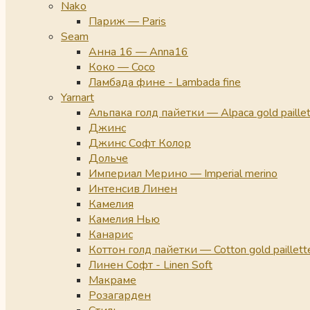
Nako
Париж — Paris
Seam
Анна 16 — Anna16
Коко — Coco
Ламбада фине - Lambada fine
Yarnart
Альпака голд пайетки — Alpaca gold paille
Джинс
Джинс Софт Колор
Дольче
Империал Мерино — Imperial merino
Интенсив Линен
Камелия
Камелия Нью
Канарис
Коттон голд пайетки — Cotton gold paillett
Линен Софт - Linen Soft
Макраме
Розагарден