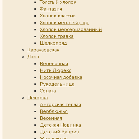
Толстый хлопок
Фантазия
Хлопок классик
Хлопок мер. секц. кр.
Хлопок мерсеризованный
Хлопок травка
Шелкопряд
Карачаевская
Лама
Веревочная
Нить Люрекс
Носочная добавка
Рукодельница
Соната
Пехорка
Ангорская теплая
Верблюжья
Весенняя
Детская Новинка
Детский Каприз
Жемчужная