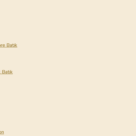
re Batik
 Batik
on