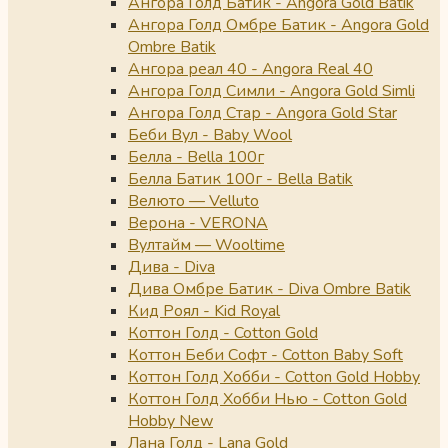
Ангора Голд Батик - Angora Gold Batik
Ангора Голд Омбре Батик - Angora Gold
Ombre Batik
Ангора реал 40 - Angora Real 40
Ангора Голд Симли - Angora Gold Simli
Ангора Голд Стар - Angora Gold Star
Беби Вул - Baby Wool
Белла - Bella 100г
Белла Батик 100г - Bella Batik
Велюто — Velluto
Верона - VERONA
Вултайм — Wooltime
Дива - Diva
Дива Омбре Батик - Diva Ombre Batik
Кид Роял - Kid Royal
Коттон Голд - Cotton Gold
Коттон Беби Софт - Cotton Baby Soft
Коттон Голд Хобби - Cotton Gold Hobby
Коттон Голд Хобби Нью - Cotton Gold
Hobby New
Лана Голд - Lana Gold