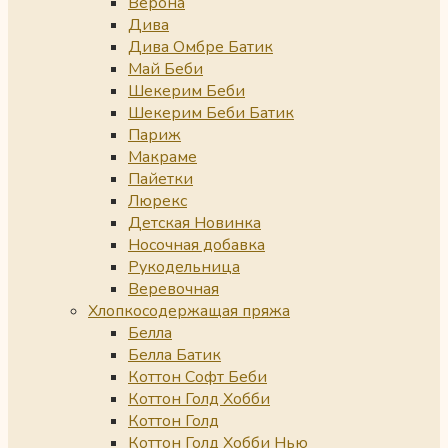
Верона
Дива
Дива Омбре Батик
Май Беби
Шекерим Беби
Шекерим Беби Батик
Париж
Макраме
Пайетки
Люрекс
Детская Новинка
Носочная добавка
Рукодельница
Веревочная
Хлопкосодержащая пряжа
Белла
Белла Батик
Коттон Софт Беби
Коттон Голд Хобби
Коттон Голд
Коттон Голд Хобби Нью