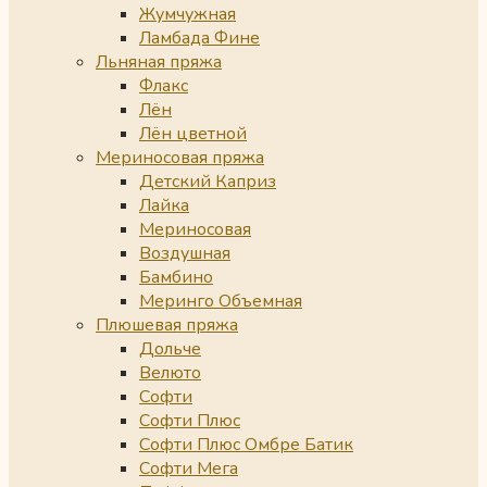
Жумчужная
Ламбада Фине
Льняная пряжа
Флакс
Лён
Лён цветной
Мериносовая пряжа
Детский Каприз
Лайка
Мериносовая
Воздушная
Бамбино
Меринго Объемная
Плюшевая пряжа
Дольче
Велюто
Софти
Софти Плюс
Софти Плюс Омбре Батик
Софти Мега