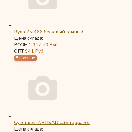
Вултайм 466 бежевый темный
Цена склада:
РОЗН
1 317,40
Руб
ОПТ
941
Руб
Супервош ARTISAN 036 терракот
Цена склада: