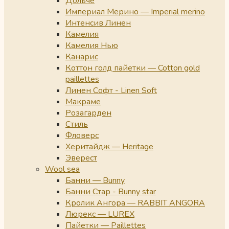
Дольче
Империал Мерино — Imperial merino
Интенсив Линен
Камелия
Камелия Нью
Канарис
Коттон голд пайетки — Cotton gold
paillettes
Линен Софт - Linen Soft
Макраме
Розагарден
Стиль
Фловерс
Херитайдж — Heritage
Эверест
Wool sea
Банни — Bunny
Банни Стар - Bunny star
Кролик Ангора — RABBIT ANGORA
Люрекс — LUREX
Пайетки — Paillettes