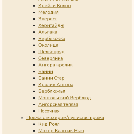
Крейзи Колор
Мелодия
Эверест
Херитайдж
Альпака
Верблюжка
Околица
Шелкопряд
Северянка
Ангора кролик
Банни
Банни Стар
Кролик Ангора
Верблюжья
Монгольский Верблюд
Ангорская теплая
Носочная
Пряжа с мохером/пушистая пряжа
Кид Роял
Мохер Классик Нью