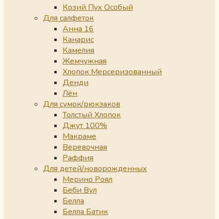
Козий Пух Особый
Для салфеток
Анна 16
Канарис
Камелия
Жемчужная
Хлопок Мерсеризованный
Денди
Лён
Для сумок/рюкзаков
Толстый Хлопок
Джут 100%
Макраме
Веревочная
Раффия
Для детей/новорожденных
Мерино Роял
Беби Вул
Белла
Белла Батик