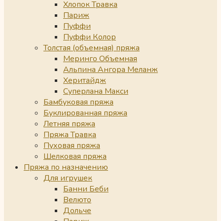
Хлопок Травка
Париж
Пуффи
Пуффи Колор
Толстая (объемная) пряжа
Меринго Объемная
Альпина Ангора Меланж
Херитайдж
Суперлана Макси
Бамбуковая пряжа
Буклированная пряжа
Летняя пряжа
Пряжа Травка
Пуховая пряжа
Шелковая пряжа
Пряжа по назначению
Для игрушек
Банни Беби
Велюто
Дольче