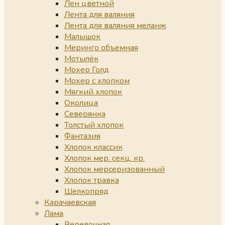
Лен цветной
Лента для валяния
Лента для валяния меланж
Малышок
Меринго объемная
Мотылёк
Мохер Голд
Мохер с хлопком
Мягкий хлопок
Околица
Северянка
Толстый хлопок
Фантазия
Хлопок классик
Хлопок мер. секц. кр.
Хлопок мерсеризованный
Хлопок травка
Шелкопряд
Карачаевская
Лама
Веревочная