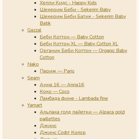
Хеппи Кидс - Happy Kids
Шекерим Беби - Sekerim Baby
Шекерим Беби Батик - Sekerim Baby
Batik
Gazzal
Беби Коттон — Baby Cotton
Беби Коттон XL — Baby Cotton XL
Органик Беби Коттон — Organic Baby
Cotton
Nako
Париж — Paris
Seam
Анна 16 — Anna16
Коко — Coco
Ламбада фине - Lambada fine
Yarnart
Альпака голд пайетки — Alpaca gold
paillettes
Джинс
Джинс Софт Колор