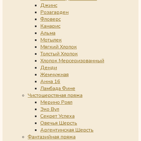
Джинс
Розагарден
Фловерс
Канарис
Альма
Мотылек
Мягкий Хлопок
Толстый Хлопок
Хлопок Мерсеризованный
Денди
Жемчужная
Анна 16
Ламбада Фине
Чистошерстяная пряжа
Мерино Роял
Эко Вул
Секрет Успеха
Овечья Шерсть
Аргентинская Шерсть
Фантазийная пряжа