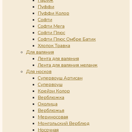
Париж
Пуффи
Пуффи Колор
Софти
Софти Мега
Софти Плюс
Софти Плюс Омбре Батик
Хлопок Травка
Для валяния
Лента для валяния
Лента для валяния меланж
Для носков
Супервоуш Артисан
Супервоуш
Крейзи Колор
Верблюжка
Околица
Верблюжья
Мериносовая
Монгольский Верблюд
Носочная