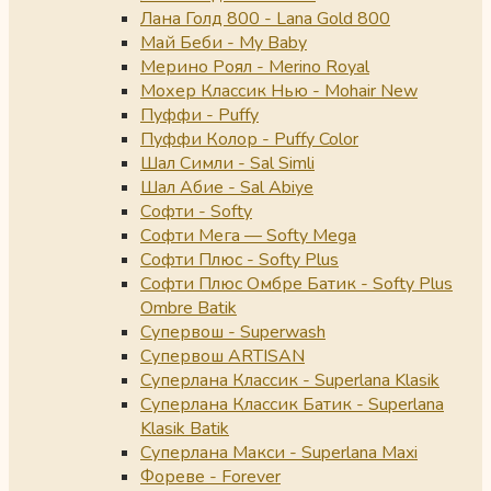
Лана Голд 800 - Lana Gold 800
Май Беби - My Baby
Мерино Роял - Merino Royal
Мохер Классик Нью - Mohair New
Пуффи - Puffy
Пуффи Колор - Puffy Color
Шал Симли - Sal Simli
Шал Абие - Sal Abiye
Софти - Softy
Софти Мега — Softy Mega
Софти Плюс - Softy Plus
Софти Плюс Омбре Батик - Softy Plus
Ombre Batik
Супервош - Superwash
Супервош ARTISAN
Суперлана Классик - Superlana Klasik
Суперлана Классик Батик - Superlana
Klasik Batik
Суперлана Макси - Superlana Maxi
Фореве - Forever