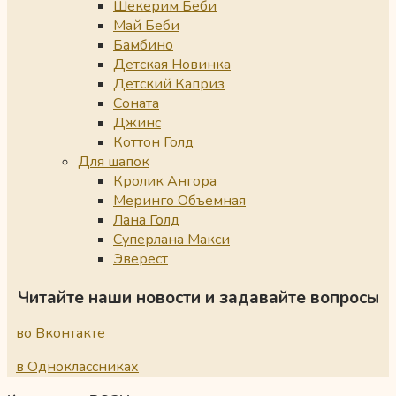
Шекерим Беби
Май Беби
Бамбино
Детская Новинка
Детский Каприз
Соната
Джинс
Коттон Голд
Для шапок
Кролик Ангора
Меринго Объемная
Лана Голд
Суперлана Макси
Эверест
Читайте наши новости и задавайте вопросы
во Вконтакте
в Одноклассниках