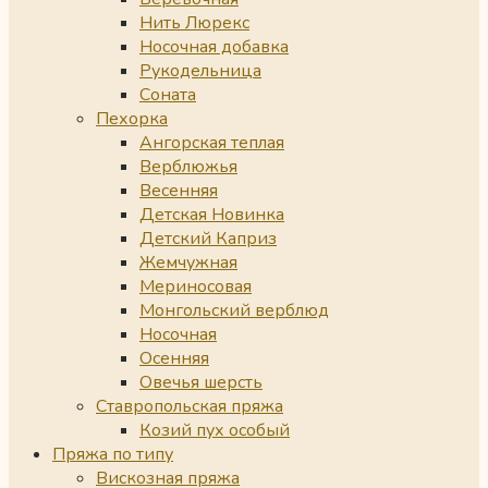
Нить Люрекс
Носочная добавка
Рукодельница
Соната
Пехорка
Ангорская теплая
Верблюжья
Весенняя
Детская Новинка
Детский Каприз
Жемчужная
Мериносовая
Монгольский верблюд
Носочная
Осенняя
Овечья шерсть
Ставропольская пряжа
Козий пух особый
Пряжа по типу
Вискозная пряжа