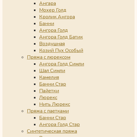
Ангара
Мохер Голд
Кролик Ангора
Банни
Ангора Голд
Ангора Голд Батик
Воздушная
Козий Пух Особый
Пряжа с люрексом
Ангора Голд Симли
Шал Симли
Камелия
Банни Стар
Пайетки
Люрекс
Нить Люрекс
Пряжа с паетками
Банни Стар
Ангора Голд Стар
Синтетическая пряжа