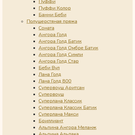
Пуффи
Пуффи Колор
Банни Беби
Полушерстяная пряжа
Соната
Ангора Голд
Ангора Голд Батик
Ангора Голд Омбре Батик
Ангора Голд Симли
Ангора Голд Стар
Беби Вул
Лана Голд
Лана Голд 800
Супервоуш Аритсан
Супервоуш
Суперлана Классик
Суперлана Классик Батик
Суперлана Макси
Бриллиант
Альпина Ангора Меланж
Альпина Альпака