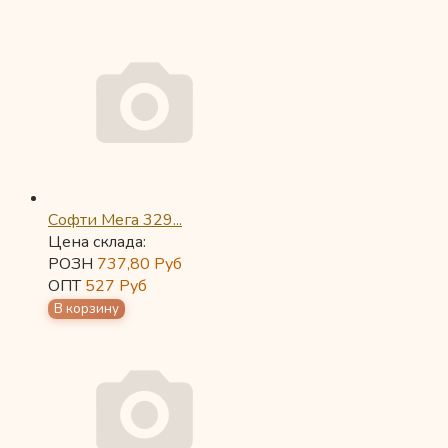
Софти Мега 329...
Цена склада:
РОЗН
737,80
Руб
ОПТ
527
Руб