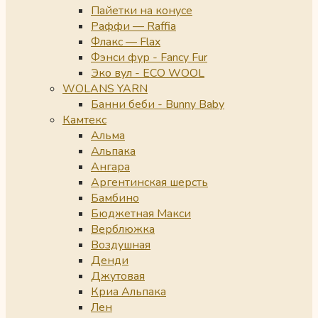
Пайетки на конусе
Раффи — Raffia
Флакс — Flax
Фэнси фур - Fancy Fur
Эко вул - ECO WOOL
WOLANS YARN
Банни беби - Bunny Baby
Камтекс
Альма
Альпака
Ангара
Аргентинская шерсть
Бамбино
Бюджетная Макси
Верблюжка
Воздушная
Денди
Джутовая
Криа Альпака
Лен