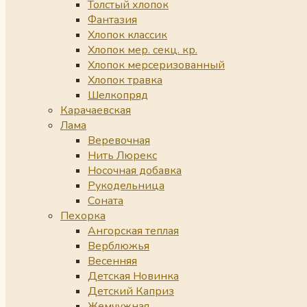
Толстый хлопок
Фантазия
Хлопок классик
Хлопок мер. секц. кр.
Хлопок мерсеризованный
Хлопок травка
Шелкопряд
Карачаевская
Лама
Веревочная
Нить Люрекс
Носочная добавка
Рукодельница
Соната
Пехорка
Ангорская теплая
Верблюжья
Весенняя
Детская Новинка
Детский Каприз
Жемчужная