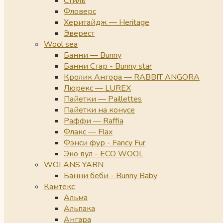
Стиль
Фловерс
Херитайдж — Heritage
Эверест
Wool sea
Банни — Bunny
Банни Стар - Bunny star
Кролик Ангора — RABBIT ANGORA
Люрекс — LUREX
Пайетки — Paillettes
Пайетки на конусе
Раффи — Raffia
Флакс — Flax
Фэнси фур - Fancy Fur
Эко вул - ECO WOOL
WOLANS YARN
Банни беби - Bunny Baby
Камтекс
Альма
Альпака
Ангара