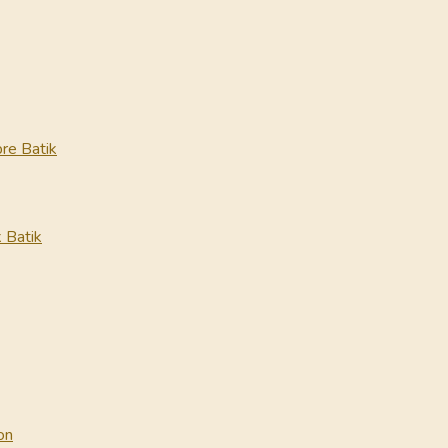
re Batik
 Batik
on