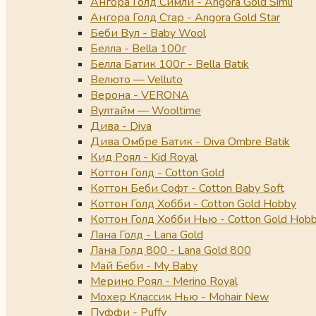
Ангора Голд Симли - Angora Gold Simli
Ангора Голд Стар - Angora Gold Star
Беби Вул - Baby Wool
Белла - Bella 100г
Белла Батик 100г - Bella Batik
Велюто — Velluto
Верона - VERONA
Вултайм — Wooltime
Дива - Diva
Дива Омбре Батик - Diva Ombre Batik
Кид Роял - Kid Royal
Коттон Голд - Cotton Gold
Коттон Беби Софт - Cotton Baby Soft
Коттон Голд Хобби - Cotton Gold Hobby
Коттон Голд Хобби Нью - Cotton Gold Hob
Лана Голд - Lana Gold
Лана Голд 800 - Lana Gold 800
Май Беби - My Baby
Мерино Роял - Merino Royal
Мохер Классик Нью - Mohair New
Пуффи - Puffy