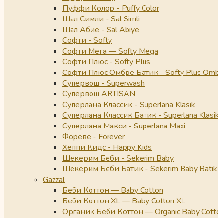
Пуффи Колор - Puffy Color
Шал Симли - Sal Simli
Шал Абие - Sal Abiye
Софти - Softy
Софти Мега — Softy Mega
Софти Плюс - Softy Plus
Софти Плюс Омбре Батик - Softy Plus Omb
Супервош - Superwash
Супервош ARTISAN
Суперлана Классик - Superlana Klasik
Суперлана Классик Батик - Superlana Klasik
Суперлана Макси - Superlana Maxi
Фореве - Forever
Хеппи Кидс - Happy Kids
Шекерим Беби - Sekerim Baby
Шекерим Беби Батик - Sekerim Baby Batik
Gazzal
Беби Коттон — Baby Cotton
Беби Коттон XL — Baby Cotton XL
Органик Беби Коттон — Organic Baby Cott