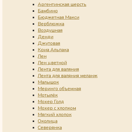
Аргентинская шерсть
Бамбино
Бюджетная Макси
Верблюжка
Воздушная
Денди
Джутовая
Криа Альпака
Лен
Лен цветной
Лента для валяния
Лента для валяния меланж
Малышок
Меринго объемная
Мотылёк
Мохер Голд
Мохер с хлопком
Мягкий хлопок
Околица
Северянка