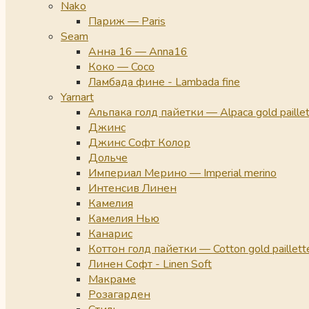
Nako
Париж — Paris
Seam
Анна 16 — Anna16
Коко — Coco
Ламбада фине - Lambada fine
Yarnart
Альпака голд пайетки — Alpaca gold paille
Джинс
Джинс Софт Колор
Дольче
Империал Мерино — Imperial merino
Интенсив Линен
Камелия
Камелия Нью
Канарис
Коттон голд пайетки — Cotton gold paillett
Линен Софт - Linen Soft
Макраме
Розагарден