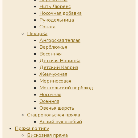
Нить Люрекс
Носочная добавка
Рукодельница
Соната
Пехорка
Ангорская теплая
Верблюжья
Весенняя
Детская Новинка
Детский Каприз
Жемчужная
Мериносовая
Монгольский верблюд
Носочная
Осенняя
Овечья шерсть
Ставропольская пряжа
Козий пух особый
Пряжа по типу
Вискозная пряжа