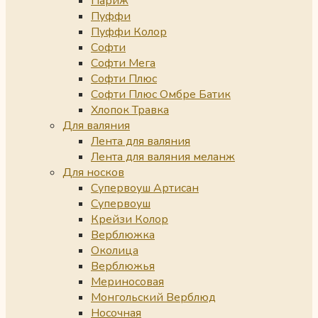
Париж
Пуффи
Пуффи Колор
Софти
Софти Мега
Софти Плюс
Софти Плюс Омбре Батик
Хлопок Травка
Для валяния
Лента для валяния
Лента для валяния меланж
Для носков
Супервоуш Артисан
Супервоуш
Крейзи Колор
Верблюжка
Околица
Верблюжья
Мериносовая
Монгольский Верблюд
Носочная