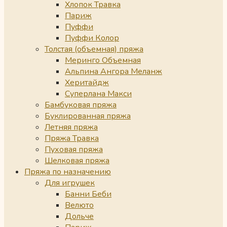
Хлопок Травка
Париж
Пуффи
Пуффи Колор
Толстая (объемная) пряжа
Меринго Объемная
Альпина Ангора Меланж
Херитайдж
Суперлана Макси
Бамбуковая пряжа
Буклированная пряжа
Летняя пряжа
Пряжа Травка
Пуховая пряжа
Шелковая пряжа
Пряжа по назначению
Для игрушек
Банни Беби
Велюто
Дольче