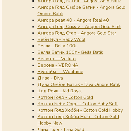
Ангора Голд Батик - Angora Gold Batik
Ангора Голд Омбре Батик - Angora Gold
Ombre Batik
Ангора реал 40 - Angora Real 40
Ангора Голд Симли - Angora Gold Simli
Ангора Голд Стар - Angora Gold Star
Беби Вул - Baby Wool
Белла - Bella 100г
Белла Батик 100г - Bella Batik
Велюто — Velluto
Верона - VERONA
Вултайм — Wooltime
Дива - Diva
Дива Омбре Батик - Diva Ombre Batik
Кид Роял - Kid Royal
Коттон Голд - Cotton Gold
Коттон Беби Софт - Cotton Baby Soft
Коттон Голд Хобби - Cotton Gold Hobby
Коттон Голд Хобби Нью - Cotton Gold
Hobby New
Лана Голд - Lana Gold