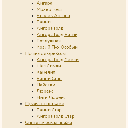
Ангара
Мохер Голд
Кролик Ангора
Банни
Ангора Голд
Ангора Голд Батик
Воздушная
Козий Пух Особый
Пряжа с люрексом
Ангора Голд Симли
Шал Симли
Камелия
Банни Стар
Пайетки
Люрекс
Нить Люрекс
Пряжа с паетками
Банни Стар
Ангора Голд Стар
Синтетическая пряжа