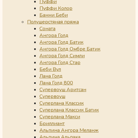
Пуффи
Пуффи Колор
Банни Беби
Полушерстяная пряжа
Соната
Ангора Голд
Ангора Голд Батик
Ангора Голд Омбре Батик
Ангора Голд Симли
Ангора Голд Стар
Беби Вул
Лана Голд
Лана Голд 800
Супервоуш Аритсан
Супервоуш
Суперлана Классик
Суперлана Классик Батик
Суперлана Макси
Бриллиант
Альпина Ангора Меланж
Альпина Альпака