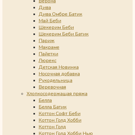
Верона
Дива
Дива Омбре Батик
Май Беби
Шекерим Беби
Шекерим Беби Батик
Париж
Макраме
Пайетки
Люрекс
Детская Новинка
Носочная добавка
Рукодельница
Веревочная
Хлопкосодержащая пряжа
Белла
Белла Батик
Коттон Софт Беби
Коттон Голд Хобби
Коттон Голд
Коттон Голд Хобби Нью