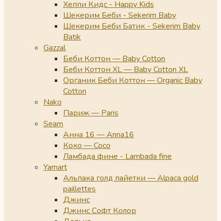
Хеппи Кидс - Happy Kids
Шекерим Беби - Sekerim Baby
Шекерим Беби Батик - Sekerim Baby
Batik
Gazzal
Беби Коттон — Baby Cotton
Беби Коттон XL — Baby Cotton XL
Органик Беби Коттон — Organic Baby
Cotton
Nako
Париж — Paris
Seam
Анна 16 — Anna16
Коко — Coco
Ламбада фине - Lambada fine
Yarnart
Альпака голд пайетки — Alpaca gold
paillettes
Джинс
Джинс Софт Колор