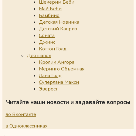
Шекерим Беби
Май Беби
Бамбино
Детская Новинка
Детский Каприз
Соната
Джинс
Коттон Голд
Для шапок
Кролик Ангора
Меринго Объемная
Лана Голд
Суперлана Макси
Эверест
Читайте наши новости и задавайте вопросы
во Вконтакте
в Одноклассниках