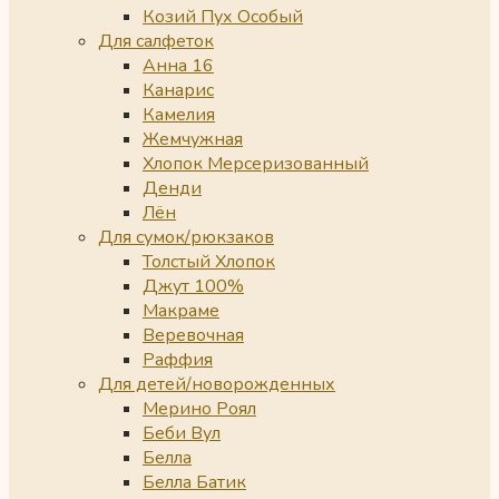
Козий Пух Особый
Для салфеток
Анна 16
Канарис
Камелия
Жемчужная
Хлопок Мерсеризованный
Денди
Лён
Для сумок/рюкзаков
Толстый Хлопок
Джут 100%
Макраме
Веревочная
Раффия
Для детей/новорожденных
Мерино Роял
Беби Вул
Белла
Белла Батик