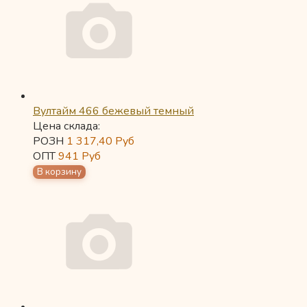
Вултайм 466 бежевый темный
Цена склада:
РОЗН
1 317,40
Руб
ОПТ
941
Руб