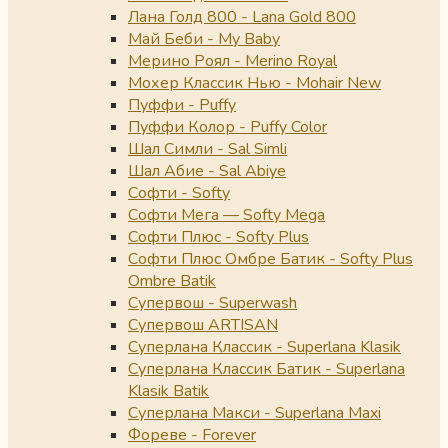
Лана Голд 800 - Lana Gold 800
Май Беби - My Baby
Мерино Роял - Merino Royal
Мохер Классик Нью - Mohair New
Пуффи - Puffy
Пуффи Колор - Puffy Color
Шал Симли - Sal Simli
Шал Абие - Sal Abiye
Софти - Softy
Софти Мега — Softy Mega
Софти Плюс - Softy Plus
Софти Плюс Омбре Батик - Softy Plus
Ombre Batik
Супервош - Superwash
Супервош ARTISAN
Суперлана Классик - Superlana Klasik
Суперлана Классик Батик - Superlana
Klasik Batik
Суперлана Макси - Superlana Maxi
Фореве - Forever