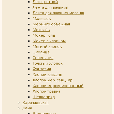
Лен цветной
Лента для валяния
Лента для валяния меланж
Малышок
Меринго объемная
Мотылёк
Мохер Голд
Мохер с хлопком
Мягкий хлопок
Околица
Северянка
Толстый хлопок
Фантазия
Хлопок классик
Хлопок мер. секц. кр.
Хлопок мерсеризованный
Хлопок травка
Шелкопряд
Карачаевская
Лама
Веревочная