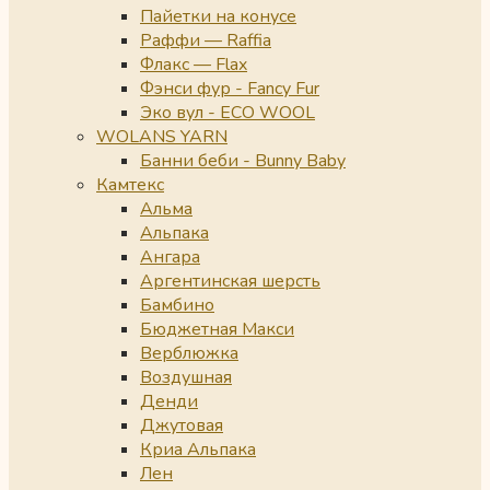
Пайетки на конусе
Раффи — Raffia
Флакс — Flax
Фэнси фур - Fancy Fur
Эко вул - ECO WOOL
WOLANS YARN
Банни беби - Bunny Baby
Камтекс
Альма
Альпака
Ангара
Аргентинская шерсть
Бамбино
Бюджетная Макси
Верблюжка
Воздушная
Денди
Джутовая
Криа Альпака
Лен