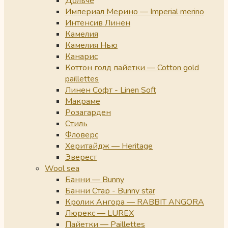
Дольче
Империал Мерино — Imperial merino
Интенсив Линен
Камелия
Камелия Нью
Канарис
Коттон голд пайетки — Cotton gold
paillettes
Линен Софт - Linen Soft
Макраме
Розагарден
Стиль
Фловерс
Херитайдж — Heritage
Эверест
Wool sea
Банни — Bunny
Банни Стар - Bunny star
Кролик Ангора — RABBIT ANGORA
Люрекс — LUREX
Пайетки — Paillettes