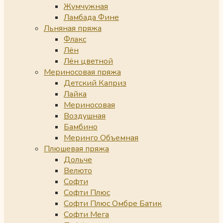
Жумчужная
Ламбада Фине
Льняная пряжа
Флакс
Лён
Лён цветной
Мериносовая пряжа
Детский Каприз
Лайка
Мериносовая
Воздушная
Бамбино
Меринго Объемная
Плюшевая пряжа
Дольче
Велюто
Софти
Софти Плюс
Софти Плюс Омбре Батик
Софти Мега