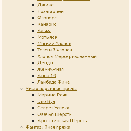
Джинс
Розагарден
Фловерс
Канарис
Альма
Мотылек
Мягкий Хлопок
Толстый Хлопок
Хлопок Мерсеризованный
Денди
Жемчужная
Анна 16
Ламбада Фине
Чистошерстяная пряжа
Мерино Роял
Эко Вул
Секрет Успеха
Овечья Шерсть
Аргентинская Шерсть
Фантазийная пряжа