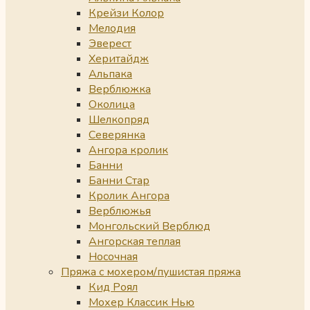
Крейзи Колор
Мелодия
Эверест
Херитайдж
Альпака
Верблюжка
Околица
Шелкопряд
Северянка
Ангора кролик
Банни
Банни Стар
Кролик Ангора
Верблюжья
Монгольский Верблюд
Ангорская теплая
Носочная
Пряжа с мохером/пушистая пряжа
Кид Роял
Мохер Классик Нью