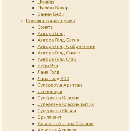
Пуффи
Пуффи Колор
Банни Беби
Полушерстяная пряжа
Соната
Ангора Голд
Ангора Голд Батик
Ангора Голд Омбре Батик
Ангора Голд Симли
Ангора Голд Стар
Беби Вул
Лана Голд
Лана Голд 800
Супервоуш Аритсан
Супервоуш
Суперлана Классик
Суперлана Классик Батик
Суперлана Макси
Бриллиант
Альпина Ангора Меланж
Альпина Альпака