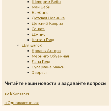
Шекерим Беби
Май Беби
Бамбино
Детская Новинка
Детский Каприз
Соната
Джинс
Коттон Голд
Для шапок
Кролик Ангора
Меринго Объемная
Лана Голд
Суперлана Макси
Эверест
Читайте наши новости и задавайте вопросы
во Вконтакте
в Одноклассниках