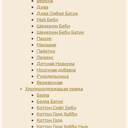
Верона
Дива
Дива Омбре Батик
Май Беби
Шекерим Беби
Шекерим Беби Батик
Париж
Макраме
Пайетки
Люрекс
Детская Новинка
Носочная добавка
Рукодельница
Веревочная
Хлопкосодержащая пряжа
Белла
Белла Батик
Коттон Софт Беби
Коттон Голд Хобби
Коттон Голд
Коттон Голд Хобби Нью