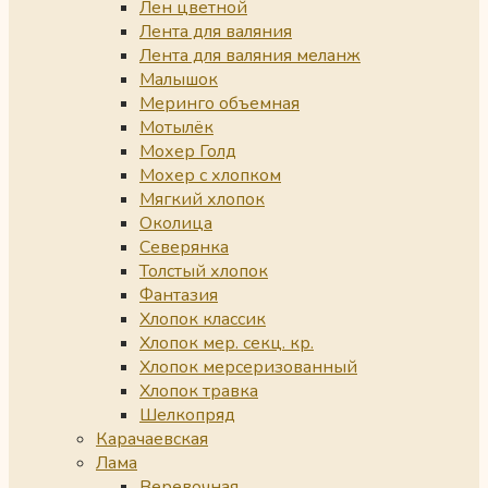
Лен цветной
Лента для валяния
Лента для валяния меланж
Малышок
Меринго объемная
Мотылёк
Мохер Голд
Мохер с хлопком
Мягкий хлопок
Околица
Северянка
Толстый хлопок
Фантазия
Хлопок классик
Хлопок мер. секц. кр.
Хлопок мерсеризованный
Хлопок травка
Шелкопряд
Карачаевская
Лама
Веревочная