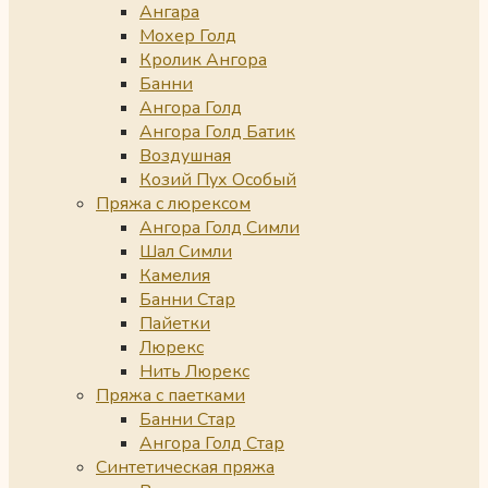
Ангара
Мохер Голд
Кролик Ангора
Банни
Ангора Голд
Ангора Голд Батик
Воздушная
Козий Пух Особый
Пряжа с люрексом
Ангора Голд Симли
Шал Симли
Камелия
Банни Стар
Пайетки
Люрекс
Нить Люрекс
Пряжа с паетками
Банни Стар
Ангора Голд Стар
Синтетическая пряжа