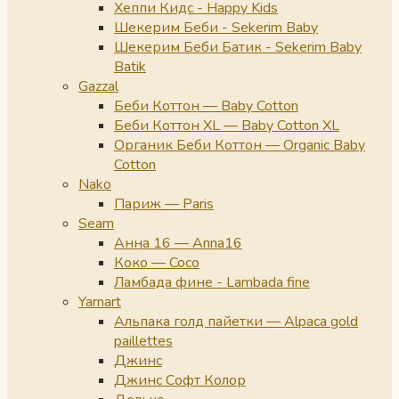
Хеппи Кидс - Happy Kids
Шекерим Беби - Sekerim Baby
Шекерим Беби Батик - Sekerim Baby
Batik
Gazzal
Беби Коттон — Baby Cotton
Беби Коттон XL — Baby Cotton XL
Органик Беби Коттон — Organic Baby
Cotton
Nako
Париж — Paris
Seam
Анна 16 — Anna16
Коко — Coco
Ламбада фине - Lambada fine
Yarnart
Альпака голд пайетки — Alpaca gold
paillettes
Джинс
Джинс Софт Колор