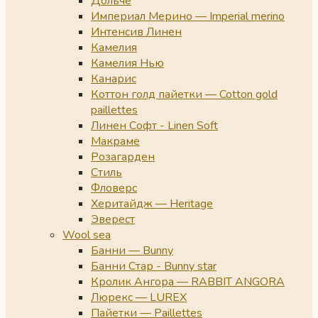
Дольче
Империал Мерино — Imperial merino
Интенсив Линен
Камелия
Камелия Нью
Канарис
Коттон голд пайетки — Cotton gold
paillettes
Линен Софт - Linen Soft
Макраме
Розагарден
Стиль
Фловерс
Херитайдж — Heritage
Эверест
Wool sea
Банни — Bunny
Банни Стар - Bunny star
Кролик Ангора — RABBIT ANGORA
Люрекс — LUREX
Пайетки — Paillettes