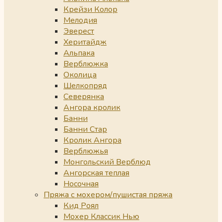
Крейзи Колор
Мелодия
Эверест
Херитайдж
Альпака
Верблюжка
Околица
Шелкопряд
Северянка
Ангора кролик
Банни
Банни Стар
Кролик Ангора
Верблюжья
Монгольский Верблюд
Ангорская теплая
Носочная
Пряжа с мохером/пушистая пряжа
Кид Роял
Мохер Классик Нью