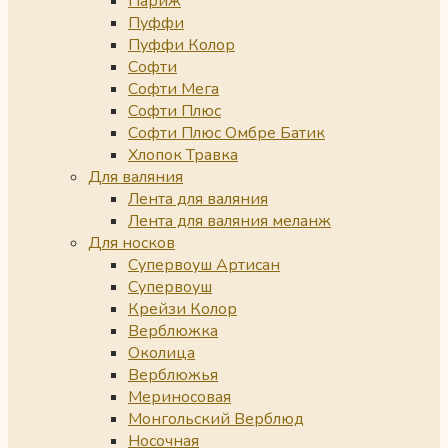
Париж
Пуффи
Пуффи Колор
Софти
Софти Мега
Софти Плюс
Софти Плюс Омбре Батик
Хлопок Травка
Для валяния
Лента для валяния
Лента для валяния меланж
Для носков
Супервоуш Артисан
Супервоуш
Крейзи Колор
Верблюжка
Околица
Верблюжья
Мериносовая
Монгольский Верблюд
Носочная