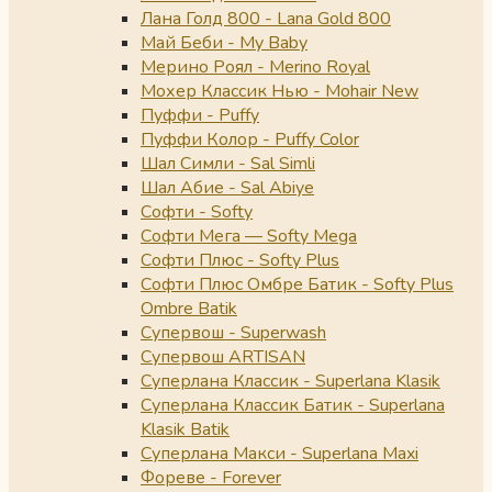
Лана Голд 800 - Lana Gold 800
Май Беби - My Baby
Мерино Роял - Merino Royal
Мохер Классик Нью - Mohair New
Пуффи - Puffy
Пуффи Колор - Puffy Color
Шал Симли - Sal Simli
Шал Абие - Sal Abiye
Софти - Softy
Софти Мега — Softy Mega
Софти Плюс - Softy Plus
Софти Плюс Омбре Батик - Softy Plus
Ombre Batik
Супервош - Superwash
Супервош ARTISAN
Суперлана Классик - Superlana Klasik
Суперлана Классик Батик - Superlana
Klasik Batik
Суперлана Макси - Superlana Maxi
Фореве - Forever