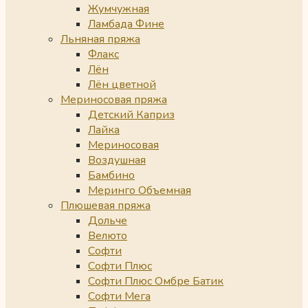
Жумчужная
Ламбада Фине
Льняная пряжа
Флакс
Лён
Лён цветной
Мериносовая пряжа
Детский Каприз
Лайка
Мериносовая
Воздушная
Бамбино
Меринго Объемная
Плюшевая пряжа
Дольче
Велюто
Софти
Софти Плюс
Софти Плюс Омбре Батик
Софти Мега