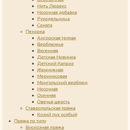
Нить Люрекс
Носочная добавка
Рукодельница
Соната
Пехорка
Ангорская теплая
Верблюжья
Весенняя
Детская Новинка
Детский Каприз
Жемчужная
Мериносовая
Монгольский верблюд
Носочная
Осенняя
Овечья шерсть
Ставропольская пряжа
Козий пух особый
Пряжа по типу
Вискозная пряжа