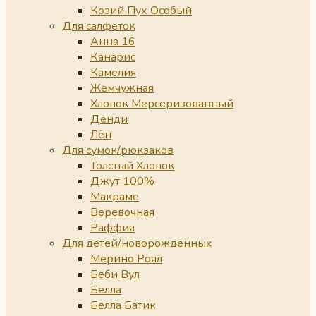
Козий Пух Особый
Для салфеток
Анна 16
Канарис
Камелия
Жемчужная
Хлопок Мерсеризованный
Денди
Лён
Для сумок/рюкзаков
Толстый Хлопок
Джут 100%
Макраме
Веревочная
Раффия
Для детей/новорожденных
Мерино Роял
Беби Вул
Белла
Белла Батик