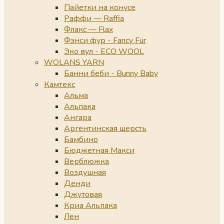
Пайетки на конусе
Раффи — Raffia
Флакс — Flax
Фэнси фур - Fancy Fur
Эко вул - ECO WOOL
WOLANS YARN
Банни беби - Bunny Baby
Камтекс
Альма
Альпака
Ангара
Аргентинская шерсть
Бамбино
Бюджетная Макси
Верблюжка
Воздушная
Денди
Джутовая
Криа Альпака
Лен