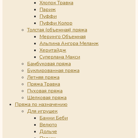
Хлопок Травка
Париж
Пуффи
Пуффи Колор
Толстая (объемная) пряжа
Меринго Объемная
Альпина Ангора Меланж
Херитайдж
Суперлана Макси
Бамбуковая пряжа
Буклированная пряжа
Летняя пряжа
Пряжа Травка
Пуховая пряжа
Шелковая пряжа
Пряжа по назначению
Для игрушек
Банни Беби
Велюто
Дольче