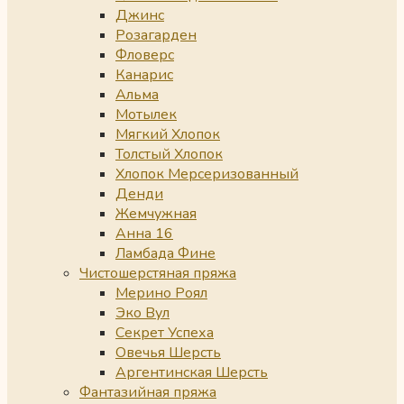
Джинс
Розагарден
Фловерс
Канарис
Альма
Мотылек
Мягкий Хлопок
Толстый Хлопок
Хлопок Мерсеризованный
Денди
Жемчужная
Анна 16
Ламбада Фине
Чистошерстяная пряжа
Мерино Роял
Эко Вул
Секрет Успеха
Овечья Шерсть
Аргентинская Шерсть
Фантазийная пряжа