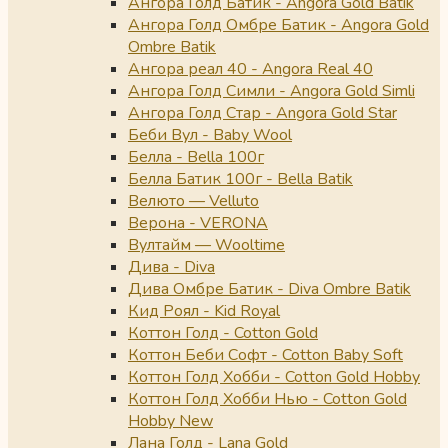
Ангора Голд Батик - Angora Gold Batik
Ангора Голд Омбре Батик - Angora Gold
Ombre Batik
Ангора реал 40 - Angora Real 40
Ангора Голд Симли - Angora Gold Simli
Ангора Голд Стар - Angora Gold Star
Беби Вул - Baby Wool
Белла - Bella 100г
Белла Батик 100г - Bella Batik
Велюто — Velluto
Верона - VERONA
Вултайм — Wooltime
Дива - Diva
Дива Омбре Батик - Diva Ombre Batik
Кид Роял - Kid Royal
Коттон Голд - Cotton Gold
Коттон Беби Софт - Cotton Baby Soft
Коттон Голд Хобби - Cotton Gold Hobby
Коттон Голд Хобби Нью - Cotton Gold
Hobby New
Лана Голд - Lana Gold