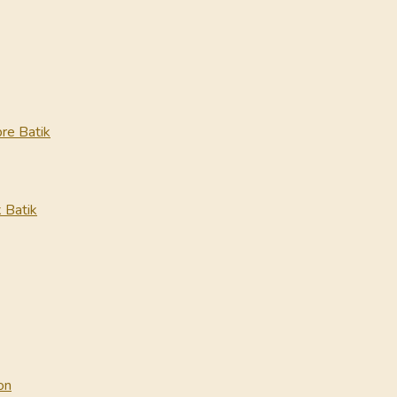
re Batik
 Batik
on