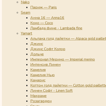
Nako
Париж — Paris
Seam
Анна 16 — Anna16
Коко — Coco
Ламбада фине - Lambada fine
Yarnart
Альпака голд пайетки — Alpaca gold paille
Джинс
Джинс Софт Колор
Дольче
Империал Мерино — Imperial merino
Интенсив Линен
Камелия
Камелия Нью
Канарис
Коттон голд пайетки — Cotton gold paillett
Линен Софт - Linen Soft
Макраме
Розагарден