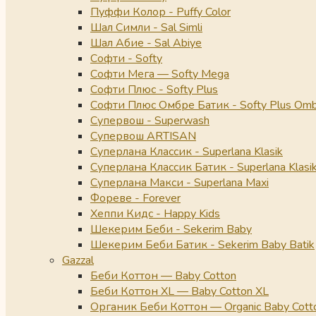
Пуффи Колор - Puffy Color
Шал Симли - Sal Simli
Шал Абие - Sal Abiye
Софти - Softy
Софти Мега — Softy Mega
Софти Плюс - Softy Plus
Софти Плюс Омбре Батик - Softy Plus Omb
Супервош - Superwash
Супервош ARTISAN
Суперлана Классик - Superlana Klasik
Суперлана Классик Батик - Superlana Klasik
Суперлана Макси - Superlana Maxi
Фореве - Forever
Хеппи Кидс - Happy Kids
Шекерим Беби - Sekerim Baby
Шекерим Беби Батик - Sekerim Baby Batik
Gazzal
Беби Коттон — Baby Cotton
Беби Коттон XL — Baby Cotton XL
Органик Беби Коттон — Organic Baby Cott