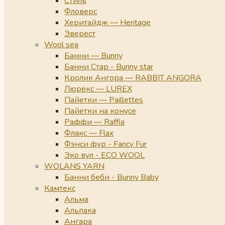
Стиль
Фловерс
Херитайдж — Heritage
Эверест
Wool sea
Банни — Bunny
Банни Стар - Bunny star
Кролик Ангора — RABBIT ANGORA
Люрекс — LUREX
Пайетки — Paillettes
Пайетки на конусе
Раффи — Raffia
Флакс — Flax
Фэнси фур - Fancy Fur
Эко вул - ECO WOOL
WOLANS YARN
Банни беби - Bunny Baby
Камтекс
Альма
Альпака
Ангара