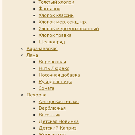
Толстый хлопок
Фантазия
Хлопок классик
Хлопок мер. секц. кр.
Хлопок мерсеризованный
Хлопок травка
Шелкопряд
Карачаевская
Лама
Веревочная
Нить Люрекс
Носочная добавка
Рукодельница
Соната
Пехорка
Ангорская теплая
Верблюжья
Весенняя
Детская Новинка
Детский Каприз
Жемчужная