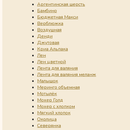
Аргентинская шерсть
Бамбино
Бюджетная Макси
Верблюжка
Воздушная
Денди
Джутовая
Криа Альпака
Лен
Лен цветной
Лента для валяния
Лента для валяния меланж
Малышок
Меринго объемная
Мотылёк
Мохер Голд
Мохер с хлопком
Мягкий хлопок
Околица
Северянка