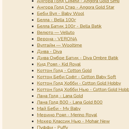
Ангора Голд Симли - Angora Gold Simli
Ангора Голд Стар - Angora Gold Star
Беби Вул - Baby Wool
Белла - Bella 100г
Белла Батик 100г - Bella Batik
Велюто — Velluto
Верона - VERONA
Вултайм — Wooltime
Дива - Diva
Дива Омбре Батик - Diva Ombre Batik
Кид Роял - Kid Royal
Коттон Голд - Cotton Gold
Коттон Беби Софт - Cotton Baby Soft
Коттон Голд Хобби - Cotton Gold Hobby
Коттон Голд Хобби Нью - Cotton Gold Hob
Лана Голд - Lana Gold
Лана Голд 800 - Lana Gold 800
Май Беби - My Baby
Мерино Роял - Merino Royal
Мохер Классик Нью - Mohair New
Пуффи - Puffy