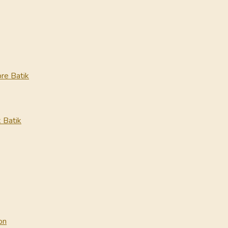
re Batik
 Batik
on