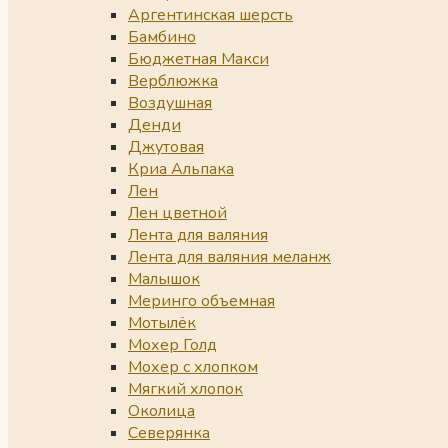
Аргентинская шерсть
Бамбино
Бюджетная Макси
Верблюжка
Воздушная
Денди
Джутовая
Криа Альпака
Лен
Лен цветной
Лента для валяния
Лента для валяния меланж
Малышок
Меринго объемная
Мотылёк
Мохер Голд
Мохер с хлопком
Мягкий хлопок
Околица
Северянка