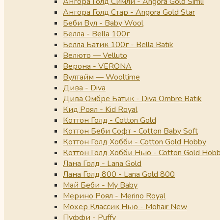
Ангора Голд Симли - Angora Gold Simli
Ангора Голд Стар - Angora Gold Star
Беби Вул - Baby Wool
Белла - Bella 100г
Белла Батик 100г - Bella Batik
Велюто — Velluto
Верона - VERONA
Вултайм — Wooltime
Дива - Diva
Дива Омбре Батик - Diva Ombre Batik
Кид Роял - Kid Royal
Коттон Голд - Cotton Gold
Коттон Беби Софт - Cotton Baby Soft
Коттон Голд Хобби - Cotton Gold Hobby
Коттон Голд Хобби Нью - Cotton Gold Hob
Лана Голд - Lana Gold
Лана Голд 800 - Lana Gold 800
Май Беби - My Baby
Мерино Роял - Merino Royal
Мохер Классик Нью - Mohair New
Пуффи - Puffy