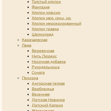
Толстый хлопок
Фантазия
Хлопок классик
Хлопок мер. секц. кр.
Хлопок мерсеризованный
Хлопок травка
Шелкопряд
Карачаевская
Лама
Веревочная
Нить Люрекс
Носочная добавка
Рукодельница
Соната
Пехорка
Ангорская теплая
Верблюжья
Весенняя
Детская Новинка
Детский Каприз
Жемчужная