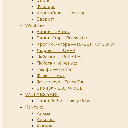
Стиль
Фловерс
Херитайдж — Heritage
Эверест
Wool sea
Банни — Bunny
Банни Стар - Bunny star
Кролик Ангора — RABBIT ANGORA
Люрекс — LUREX
Пайетки — Paillettes
Пайетки на конусе
Раффи — Raffia
Флакс — Flax
Фэнси фур - Fancy Fur
Эко вул - ECO WOOL
WOLANS YARN
Банни беби - Bunny Baby
Камтекс
Альма
Альпака
Ангара