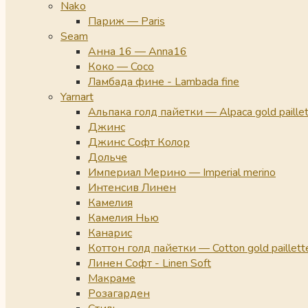
Nako
Париж — Paris
Seam
Анна 16 — Anna16
Коко — Coco
Ламбада фине - Lambada fine
Yarnart
Альпака голд пайетки — Alpaca gold paille
Джинс
Джинс Софт Колор
Дольче
Империал Мерино — Imperial merino
Интенсив Линен
Камелия
Камелия Нью
Канарис
Коттон голд пайетки — Cotton gold paillett
Линен Софт - Linen Soft
Макраме
Розагарден