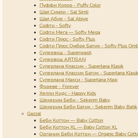
Пуффи Колор - Puffy Color
Шал Симли - Sal Simli
Шал Абие - Sal Abiye
Софти - Softy
Софти Мега — Softy Mega
Софти Плюс - Softy Plus
Софти Плюс Омбре Батик - Softy Plus Omb
Супервош - Superwash
Супервош ARTISAN
Суперлана Классик - Superlana Klasik
Суперлана Классик Батик - Superlana Klasik
Суперлана Макси - Superlana Maxi
Фореве - Forever
Хеппи Кидс - Happy Kids
Шекерим Беби - Sekerim Baby
Шекерим Беби Батик - Sekerim Baby Batik
Gazzal
Беби Коттон — Baby Cotton
Беби Коттон XL — Baby Cotton XL
Органик Беби Коттон — Organic Baby Cott