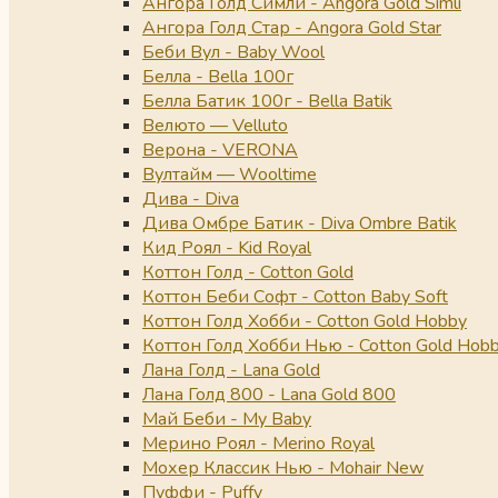
Ангора Голд Симли - Angora Gold Simli
Ангора Голд Стар - Angora Gold Star
Беби Вул - Baby Wool
Белла - Bella 100г
Белла Батик 100г - Bella Batik
Велюто — Velluto
Верона - VERONA
Вултайм — Wooltime
Дива - Diva
Дива Омбре Батик - Diva Ombre Batik
Кид Роял - Kid Royal
Коттон Голд - Cotton Gold
Коттон Беби Софт - Cotton Baby Soft
Коттон Голд Хобби - Cotton Gold Hobby
Коттон Голд Хобби Нью - Cotton Gold Hob
Лана Голд - Lana Gold
Лана Голд 800 - Lana Gold 800
Май Беби - My Baby
Мерино Роял - Merino Royal
Мохер Классик Нью - Mohair New
Пуффи - Puffy