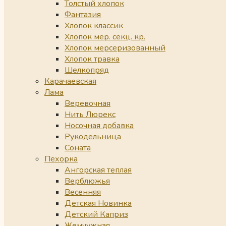
Толстый хлопок
Фантазия
Хлопок классик
Хлопок мер. секц. кр.
Хлопок мерсеризованный
Хлопок травка
Шелкопряд
Карачаевская
Лама
Веревочная
Нить Люрекс
Носочная добавка
Рукодельница
Соната
Пехорка
Ангорская теплая
Верблюжья
Весенняя
Детская Новинка
Детский Каприз
Жемчужная