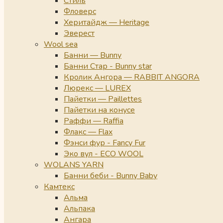
Стиль
Фловерс
Херитайдж — Heritage
Эверест
Wool sea
Банни — Bunny
Банни Стар - Bunny star
Кролик Ангора — RABBIT ANGORA
Люрекс — LUREX
Пайетки — Paillettes
Пайетки на конусе
Раффи — Raffia
Флакс — Flax
Фэнси фур - Fancy Fur
Эко вул - ECO WOOL
WOLANS YARN
Банни беби - Bunny Baby
Камтекс
Альма
Альпака
Ангара