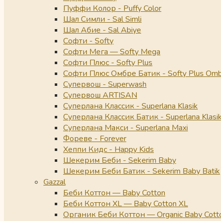
Пуффи Колор - Puffy Color
Шал Симли - Sal Simli
Шал Абие - Sal Abiye
Софти - Softy
Софти Мега — Softy Mega
Софти Плюс - Softy Plus
Софти Плюс Омбре Батик - Softy Plus Omb
Супервош - Superwash
Супервош ARTISAN
Суперлана Классик - Superlana Klasik
Суперлана Классик Батик - Superlana Klasik
Суперлана Макси - Superlana Maxi
Фореве - Forever
Хеппи Кидс - Happy Kids
Шекерим Беби - Sekerim Baby
Шекерим Беби Батик - Sekerim Baby Batik
Gazzal
Беби Коттон — Baby Cotton
Беби Коттон XL — Baby Cotton XL
Органик Беби Коттон — Organic Baby Cott