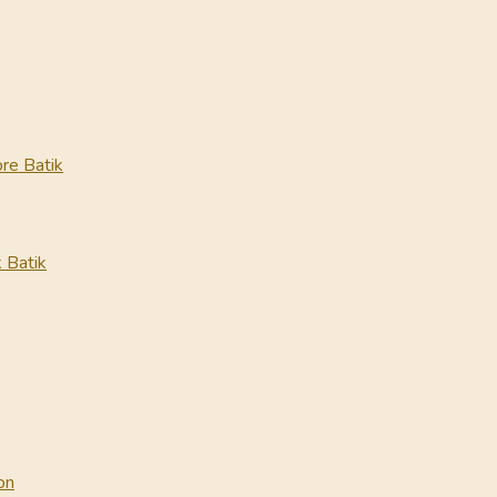
re Batik
 Batik
on