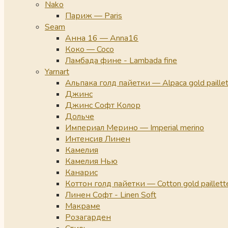
Nako
Париж — Paris
Seam
Анна 16 — Anna16
Коко — Coco
Ламбада фине - Lambada fine
Yarnart
Альпака голд пайетки — Alpaca gold paille
Джинс
Джинс Софт Колор
Дольче
Империал Мерино — Imperial merino
Интенсив Линен
Камелия
Камелия Нью
Канарис
Коттон голд пайетки — Cotton gold paillett
Линен Софт - Linen Soft
Макраме
Розагарден