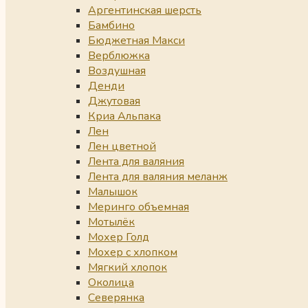
Аргентинская шерсть
Бамбино
Бюджетная Макси
Верблюжка
Воздушная
Денди
Джутовая
Криа Альпака
Лен
Лен цветной
Лента для валяния
Лента для валяния меланж
Малышок
Меринго объемная
Мотылёк
Мохер Голд
Мохер с хлопком
Мягкий хлопок
Околица
Северянка