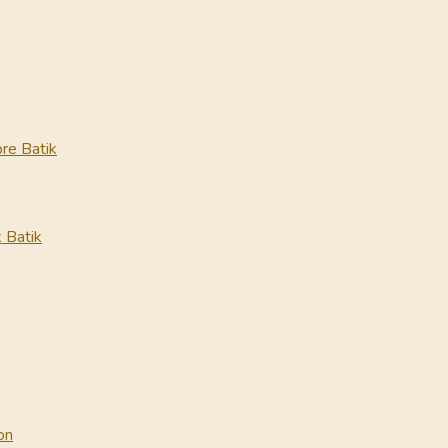
re Batik
 Batik
on