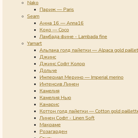
Nako
Париж — Paris
Seam
Анна 16 — Anna16
Коко — Coco
Ламбада фине - Lambada fine
Yarnart
Альпака голд пайетки — Alpaca gold paille
Джинс
Джинс Софт Колор
Дольче
Империал Мерино — Imperial merino
Интенсив Линен
Камелия
Камелия Нью
Канарис
Коттон голд пайетки — Cotton gold paillett
Линен Софт - Linen Soft
Макраме
Розагарден