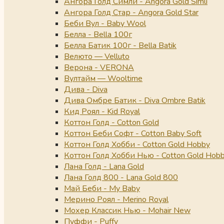
Ангора Голд Симли - Angora Gold Simli
Ангора Голд Стар - Angora Gold Star
Беби Вул - Baby Wool
Белла - Bella 100г
Белла Батик 100г - Bella Batik
Велюто — Velluto
Верона - VERONA
Вултайм — Wooltime
Дива - Diva
Дива Омбре Батик - Diva Ombre Batik
Кид Роял - Kid Royal
Коттон Голд - Cotton Gold
Коттон Беби Софт - Cotton Baby Soft
Коттон Голд Хобби - Cotton Gold Hobby
Коттон Голд Хобби Нью - Cotton Gold Hob
Лана Голд - Lana Gold
Лана Голд 800 - Lana Gold 800
Май Беби - My Baby
Мерино Роял - Merino Royal
Мохер Классик Нью - Mohair New
Пуффи - Puffy