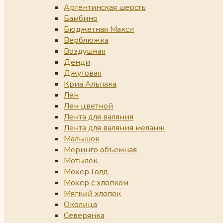
Аргентинская шерсть
Бамбино
Бюджетная Макси
Верблюжка
Воздушная
Денди
Джутовая
Криа Альпака
Лен
Лен цветной
Лента для валяния
Лента для валяния меланж
Малышок
Меринго объемная
Мотылёк
Мохер Голд
Мохер с хлопком
Мягкий хлопок
Околица
Северянка