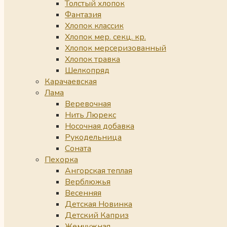
Толстый хлопок
Фантазия
Хлопок классик
Хлопок мер. секц. кр.
Хлопок мерсеризованный
Хлопок травка
Шелкопряд
Карачаевская
Лама
Веревочная
Нить Люрекс
Носочная добавка
Рукодельница
Соната
Пехорка
Ангорская теплая
Верблюжья
Весенняя
Детская Новинка
Детский Каприз
Жемчужная