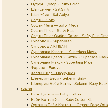
Пуффи Колор - Puffy Color
Шал Симли - Sal Simli
Шал Абие - Sal Abiye
Софти - Softy
Софти Мега — Softy Mega
Софти Плюс - Softy Plus
Софти Плюс Омбре Батик - Softy Plus Omb
Супервош - Superwash
Супервош ARTISAN
Суперлана Классик - Superlana Klasik
Суперлана Классик Батик - Superlana Klasik
Суперлана Макси - Superlana Maxi
Фореве - Forever
Хеппи Кидс - Happy Kids
Шекерим Беби - Sekerim Baby
Шекерим Беби Батик - Sekerim Baby Batik
Gazzal
Беби Коттон — Baby Cotton
Беби Коттон XL — Baby Cotton XL
Органик Беби Коттон — Organic Baby Cott