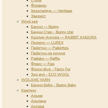
Стиль
Фловерс
Херитайдж — Heritage
Эверест
Wool sea
Банни — Bunny
Банни Стар - Bunny star
Кролик Ангора — RABBIT ANGORA
Люрекс — LUREX
Пайетки — Paillettes
Пайетки на конусе
Раффи — Raffia
Флакс — Flax
Фэнси фур - Fancy Fur
Эко вул - ECO WOOL
WOLANS YARN
Банни беби - Bunny Baby
Камтекс
Альма
Альпака
Ангара