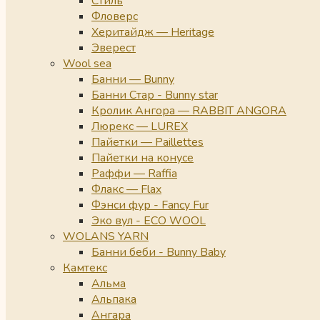
Стиль
Фловерс
Херитайдж — Heritage
Эверест
Wool sea
Банни — Bunny
Банни Стар - Bunny star
Кролик Ангора — RABBIT ANGORA
Люрекс — LUREX
Пайетки — Paillettes
Пайетки на конусе
Раффи — Raffia
Флакс — Flax
Фэнси фур - Fancy Fur
Эко вул - ECO WOOL
WOLANS YARN
Банни беби - Bunny Baby
Камтекс
Альма
Альпака
Ангара