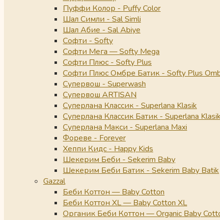
Пуффи Колор - Puffy Color
Шал Симли - Sal Simli
Шал Абие - Sal Abiye
Софти - Softy
Софти Мега — Softy Mega
Софти Плюс - Softy Plus
Софти Плюс Омбре Батик - Softy Plus Omb
Супервош - Superwash
Супервош ARTISAN
Суперлана Классик - Superlana Klasik
Суперлана Классик Батик - Superlana Klasik
Суперлана Макси - Superlana Maxi
Фореве - Forever
Хеппи Кидс - Happy Kids
Шекерим Беби - Sekerim Baby
Шекерим Беби Батик - Sekerim Baby Batik
Gazzal
Беби Коттон — Baby Cotton
Беби Коттон XL — Baby Cotton XL
Органик Беби Коттон — Organic Baby Cott