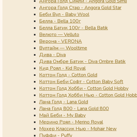
Ангора Голд Симли - Angora Gold Simli
Ангора Голд Стар - Angora Gold Star
Беби Вул - Baby Wool
Белла - Bella 100г
Белла Батик 100г - Bella Batik
Велюто — Velluto
Верона - VERONA
Вултайм — Wooltime
Дива - Diva
Дива Омбре Батик - Diva Ombre Batik
Кид Роял - Kid Royal
Коттон Голд - Cotton Gold
Коттон Беби Софт - Cotton Baby Soft
Коттон Голд Хобби - Cotton Gold Hobby
Коттон Голд Хобби Нью - Cotton Gold Hob
Лана Голд - Lana Gold
Лана Голд 800 - Lana Gold 800
Май Беби - My Baby
Мерино Роял - Merino Royal
Мохер Классик Нью - Mohair New
Пуффи - Puffy