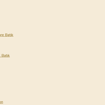
re Batik
 Batik
on