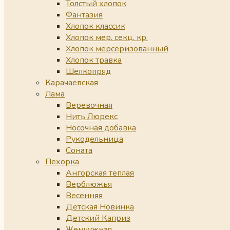
Толстый хлопок
Фантазия
Хлопок классик
Хлопок мер. секц. кр.
Хлопок мерсеризованный
Хлопок травка
Шелкопряд
Карачаевская
Лама
Веревочная
Нить Люрекс
Носочная добавка
Рукодельница
Соната
Пехорка
Ангорская теплая
Верблюжья
Весенняя
Детская Новинка
Детский Каприз
Жемчужная