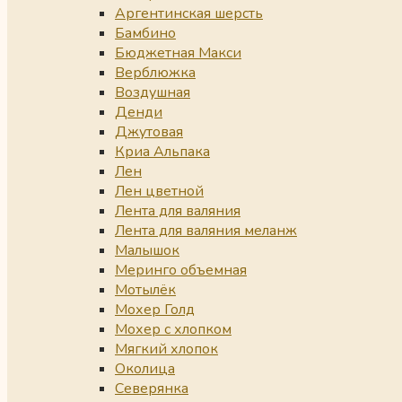
Аргентинская шерсть
Бамбино
Бюджетная Макси
Верблюжка
Воздушная
Денди
Джутовая
Криа Альпака
Лен
Лен цветной
Лента для валяния
Лента для валяния меланж
Малышок
Меринго объемная
Мотылёк
Мохер Голд
Мохер с хлопком
Мягкий хлопок
Околица
Северянка