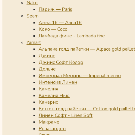
Nako
Париж — Paris
Seam
Анна 16 — Anna16
Коко — Coco
Ламбада фине - Lambada fine
Yarnart
Альпака голд пайетки — Alpaca gold paille
Джинс
Джинс Софт Колор
Дольче
Империал Мерино — Imperial merino
Интенсив Линен
Камелия
Камелия Нью
Канарис
Коттон голд пайетки — Cotton gold paillett
Линен Софт - Linen Soft
Макраме
Розагарден