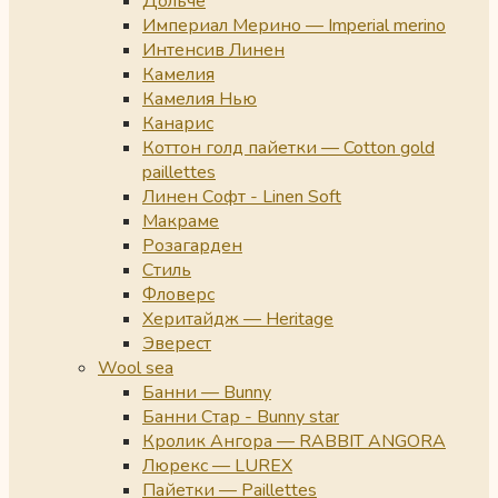
Дольче
Империал Мерино — Imperial merino
Интенсив Линен
Камелия
Камелия Нью
Канарис
Коттон голд пайетки — Cotton gold
paillettes
Линен Софт - Linen Soft
Макраме
Розагарден
Стиль
Фловерс
Херитайдж — Heritage
Эверест
Wool sea
Банни — Bunny
Банни Стар - Bunny star
Кролик Ангора — RABBIT ANGORA
Люрекс — LUREX
Пайетки — Paillettes