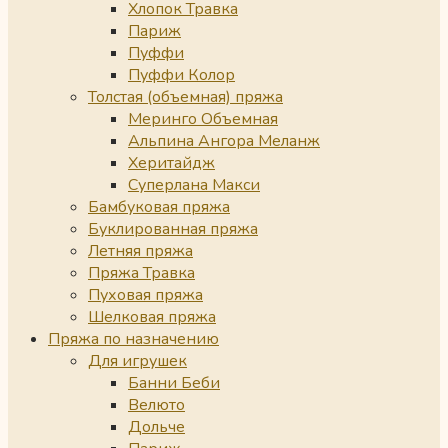
Хлопок Травка
Париж
Пуффи
Пуффи Колор
Толстая (объемная) пряжа
Меринго Объемная
Альпина Ангора Меланж
Херитайдж
Суперлана Макси
Бамбуковая пряжа
Буклированная пряжа
Летняя пряжа
Пряжа Травка
Пуховая пряжа
Шелковая пряжа
Пряжа по назначению
Для игрушек
Банни Беби
Велюто
Дольче