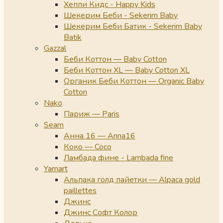
Хеппи Кидс - Happy Kids
Шекерим Беби - Sekerim Baby
Шекерим Беби Батик - Sekerim Baby
Batik
Gazzal
Беби Коттон — Baby Cotton
Беби Коттон XL — Baby Cotton XL
Органик Беби Коттон — Organic Baby
Cotton
Nako
Париж — Paris
Seam
Анна 16 — Anna16
Коко — Coco
Ламбада фине - Lambada fine
Yarnart
Альпака голд пайетки — Alpaca gold
paillettes
Джинс
Джинс Софт Колор