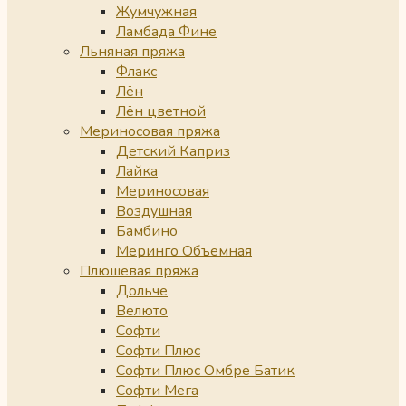
Жумчужная
Ламбада Фине
Льняная пряжа
Флакс
Лён
Лён цветной
Мериносовая пряжа
Детский Каприз
Лайка
Мериносовая
Воздушная
Бамбино
Меринго Объемная
Плюшевая пряжа
Дольче
Велюто
Софти
Софти Плюс
Софти Плюс Омбре Батик
Софти Мега