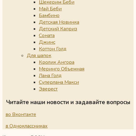
Шекерим Беби
Май Беби
Бамбино
Детская Новинка
Детский Каприз
Соната
Джинс
Коттон Голд
Для шапок
Кролик Ангора
Меринго Объемная
Лана Голд
Суперлана Макси
Эверест
Читайте наши новости и задавайте вопросы
во Вконтакте
в Одноклассниках