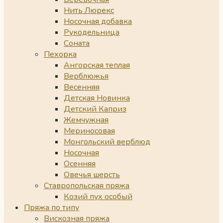
Нить Люрекс
Носочная добавка
Рукодельница
Соната
Пехорка
Ангорская теплая
Верблюжья
Весенняя
Детская Новинка
Детский Каприз
Жемчужная
Мериносовая
Монгольский верблюд
Носочная
Осенняя
Овечья шерсть
Ставропольская пряжа
Козий пух особый
Пряжа по типу
Вискозная пряжа