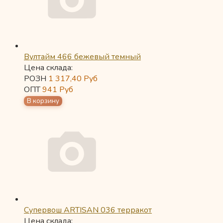
Вултайм 466 бежевый темный
Цена склада:
РОЗН
1 317,40
Руб
ОПТ
941
Руб
Супервош ARTISAN 036 терракот
Цена склада: