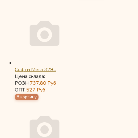
Софти Мега 329...
Цена склада:
РОЗН
737,80
Руб
ОПТ
527
Руб