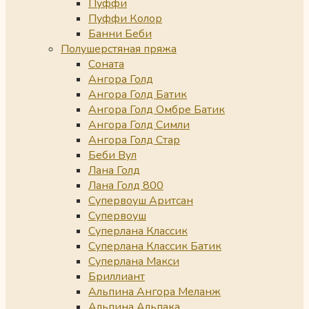
Пуффи
Пуффи Колор
Банни Беби
Полушерстяная пряжа
Соната
Ангора Голд
Ангора Голд Батик
Ангора Голд Омбре Батик
Ангора Голд Симли
Ангора Голд Стар
Беби Вул
Лана Голд
Лана Голд 800
Супервоуш Аритсан
Супервоуш
Суперлана Классик
Суперлана Классик Батик
Суперлана Макси
Бриллиант
Альпина Ангора Меланж
Альпина Альпака