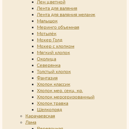
Лен цветной
Лента для валяния
Лента для валяния меланж
Малышок
Меринго объемная
Мотылёк
Мохер Голд
Мохер с хлопком
Мягкий хлопок
Околица
Северянка
Толстый хлопок
Фантазия
Хлопок классик
Хлопок мер. секц. кр.
Хлопок мерсеризованный
Хлопок травка
Шелкопряд
Карачаевская
Лама
Веревочная