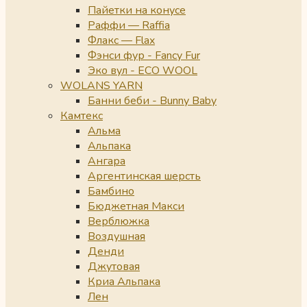
Пайетки на конусе
Раффи — Raffia
Флакс — Flax
Фэнси фур - Fancy Fur
Эко вул - ECO WOOL
WOLANS YARN
Банни беби - Bunny Baby
Камтекс
Альма
Альпака
Ангара
Аргентинская шерсть
Бамбино
Бюджетная Макси
Верблюжка
Воздушная
Денди
Джутовая
Криа Альпака
Лен