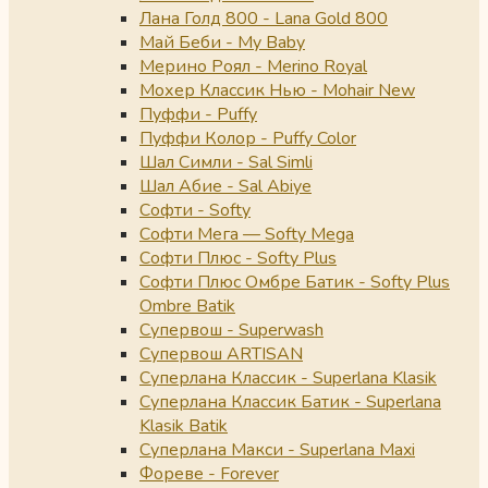
Лана Голд 800 - Lana Gold 800
Май Беби - My Baby
Мерино Роял - Merino Royal
Мохер Классик Нью - Mohair New
Пуффи - Puffy
Пуффи Колор - Puffy Color
Шал Симли - Sal Simli
Шал Абие - Sal Abiye
Софти - Softy
Софти Мега — Softy Mega
Софти Плюс - Softy Plus
Софти Плюс Омбре Батик - Softy Plus
Ombre Batik
Супервош - Superwash
Супервош ARTISAN
Суперлана Классик - Superlana Klasik
Суперлана Классик Батик - Superlana
Klasik Batik
Суперлана Макси - Superlana Maxi
Фореве - Forever