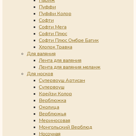
Париж
Пуффи
Пуффи Колор
Софти
Софти Мега
Софти Плюс
Софти Плюс Омбре Батик
Хлопок Травка
Для валяния
Лента для валяния
Лента для валяния меланж
Для носков
Супервоуш Артисан
Супервоуш
Крейзи Колор
Верблюжка
Околица
Верблюжья
Мериносовая
Монгольский Верблюд
Носочная