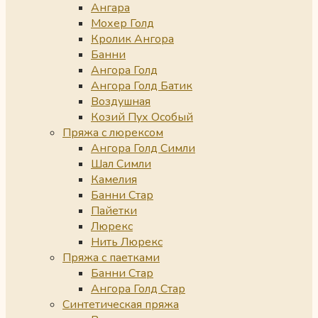
Ангара
Мохер Голд
Кролик Ангора
Банни
Ангора Голд
Ангора Голд Батик
Воздушная
Козий Пух Особый
Пряжа с люрексом
Ангора Голд Симли
Шал Симли
Камелия
Банни Стар
Пайетки
Люрекс
Нить Люрекс
Пряжа с паетками
Банни Стар
Ангора Голд Стар
Синтетическая пряжа