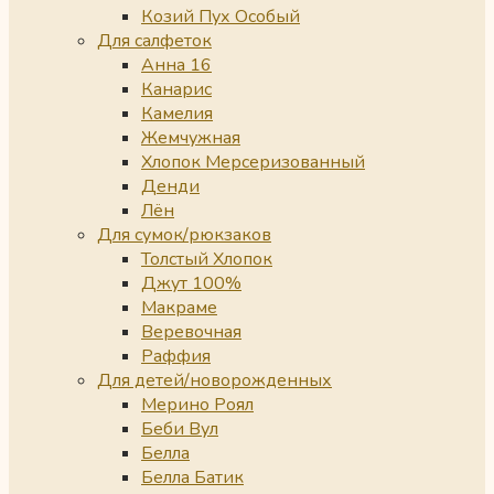
Козий Пух Особый
Для салфеток
Анна 16
Канарис
Камелия
Жемчужная
Хлопок Мерсеризованный
Денди
Лён
Для сумок/рюкзаков
Толстый Хлопок
Джут 100%
Макраме
Веревочная
Раффия
Для детей/новорожденных
Мерино Роял
Беби Вул
Белла
Белла Батик