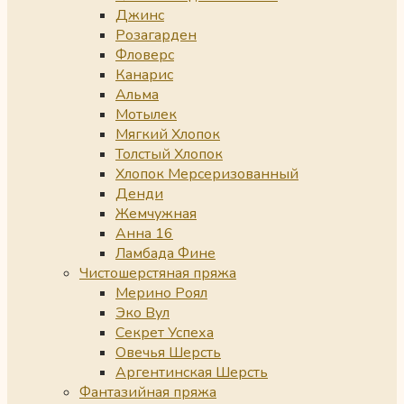
Джинс
Розагарден
Фловерс
Канарис
Альма
Мотылек
Мягкий Хлопок
Толстый Хлопок
Хлопок Мерсеризованный
Денди
Жемчужная
Анна 16
Ламбада Фине
Чистошерстяная пряжа
Мерино Роял
Эко Вул
Секрет Успеха
Овечья Шерсть
Аргентинская Шерсть
Фантазийная пряжа