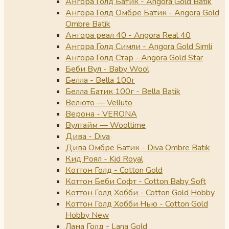
Ангора Голд Батик - Angora Gold Batik
Ангора Голд Омбре Батик - Angora Gold
Ombre Batik
Ангора реал 40 - Angora Real 40
Ангора Голд Симли - Angora Gold Simli
Ангора Голд Стар - Angora Gold Star
Беби Вул - Baby Wool
Белла - Bella 100г
Белла Батик 100г - Bella Batik
Велюто — Velluto
Верона - VERONA
Вултайм — Wooltime
Дива - Diva
Дива Омбре Батик - Diva Ombre Batik
Кид Роял - Kid Royal
Коттон Голд - Cotton Gold
Коттон Беби Софт - Cotton Baby Soft
Коттон Голд Хобби - Cotton Gold Hobby
Коттон Голд Хобби Нью - Cotton Gold
Hobby New
Лана Голд - Lana Gold