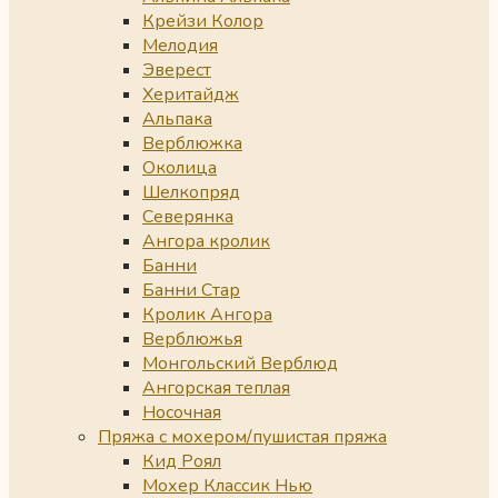
Крейзи Колор
Мелодия
Эверест
Херитайдж
Альпака
Верблюжка
Околица
Шелкопряд
Северянка
Ангора кролик
Банни
Банни Стар
Кролик Ангора
Верблюжья
Монгольский Верблюд
Ангорская теплая
Носочная
Пряжа с мохером/пушистая пряжа
Кид Роял
Мохер Классик Нью