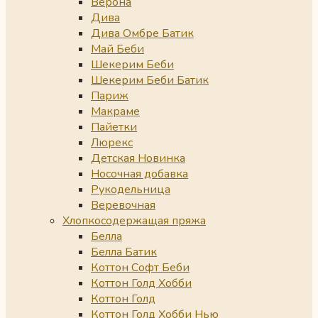
Верона
Дива
Дива Омбре Батик
Май Беби
Шекерим Беби
Шекерим Беби Батик
Париж
Макраме
Пайетки
Люрекс
Детская Новинка
Носочная добавка
Рукодельница
Веревочная
Хлопкосодержащая пряжа
Белла
Белла Батик
Коттон Софт Беби
Коттон Голд Хобби
Коттон Голд
Коттон Голд Хобби Нью