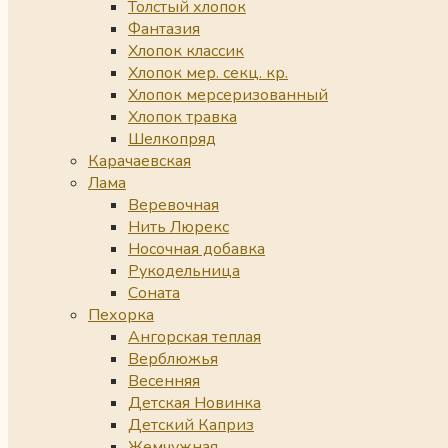
Толстый хлопок
Фантазия
Хлопок классик
Хлопок мер. секц. кр.
Хлопок мерсеризованный
Хлопок травка
Шелкопряд
Карачаевская
Лама
Веревочная
Нить Люрекс
Носочная добавка
Рукодельница
Соната
Пехорка
Ангорская теплая
Верблюжья
Весенняя
Детская Новинка
Детский Каприз
Жемчужная