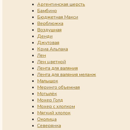
Аргентинская шерсть
Бамбино
Бюджетная Макси
Верблюжка
Воздушная
Денди
Джутовая
Криа Альпака
Лен
Лен цветной
Лента для валяния
Лента для валяния меланж
Малышок
Меринго объемная
Мотылёк
Мохер Голд
Мохер с хлопком
Мягкий хлопок
Околица
Северянка