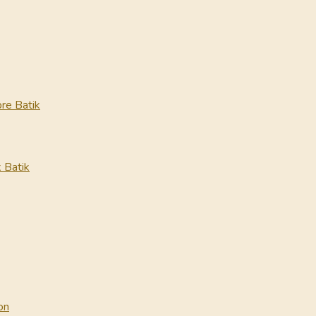
re Batik
 Batik
on