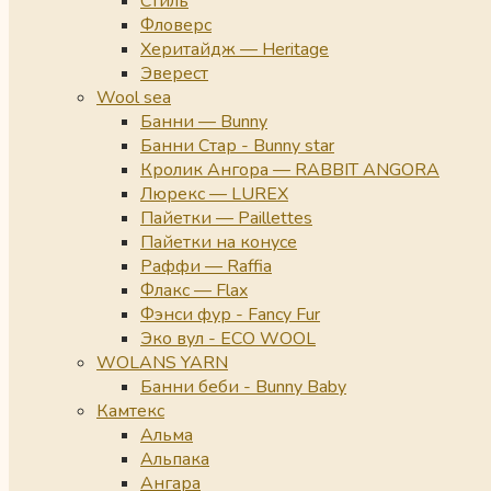
Стиль
Фловерс
Херитайдж — Heritage
Эверест
Wool sea
Банни — Bunny
Банни Стар - Bunny star
Кролик Ангора — RABBIT ANGORA
Люрекс — LUREX
Пайетки — Paillettes
Пайетки на конусе
Раффи — Raffia
Флакс — Flax
Фэнси фур - Fancy Fur
Эко вул - ECO WOOL
WOLANS YARN
Банни беби - Bunny Baby
Камтекс
Альма
Альпака
Ангара