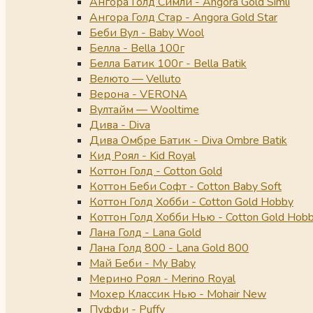
Ангора Голд Симли - Angora Gold Simli
Ангора Голд Стар - Angora Gold Star
Беби Вул - Baby Wool
Белла - Bella 100г
Белла Батик 100г - Bella Batik
Велюто — Velluto
Верона - VERONA
Вултайм — Wooltime
Дива - Diva
Дива Омбре Батик - Diva Ombre Batik
Кид Роял - Kid Royal
Коттон Голд - Cotton Gold
Коттон Беби Софт - Cotton Baby Soft
Коттон Голд Хобби - Cotton Gold Hobby
Коттон Голд Хобби Нью - Cotton Gold Hob
Лана Голд - Lana Gold
Лана Голд 800 - Lana Gold 800
Май Беби - My Baby
Мерино Роял - Merino Royal
Мохер Классик Нью - Mohair New
Пуффи - Puffy