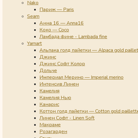
Nako
Париж — Paris
Seam
Анна 16 — Anna16
Коко — Coco
Ламбада фине - Lambada fine
Yarnart
Альпака голд пайетки — Alpaca gold paille
Джинс
Джинс Софт Колор
Дольче
Империал Мерино — Imperial merino
Интенсив Линен
Камелия
Камелия Нью
Канарис
Коттон голд пайетки — Cotton gold paillett
Линен Софт - Linen Soft
Макраме
Розагарден