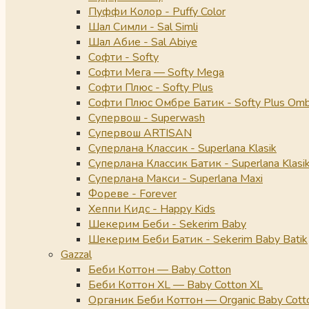
Пуффи Колор - Puffy Color
Шал Симли - Sal Simli
Шал Абие - Sal Abiye
Софти - Softy
Софти Мега — Softy Mega
Софти Плюс - Softy Plus
Софти Плюс Омбре Батик - Softy Plus Omb
Супервош - Superwash
Супервош ARTISAN
Суперлана Классик - Superlana Klasik
Суперлана Классик Батик - Superlana Klasik
Суперлана Макси - Superlana Maxi
Фореве - Forever
Хеппи Кидс - Happy Kids
Шекерим Беби - Sekerim Baby
Шекерим Беби Батик - Sekerim Baby Batik
Gazzal
Беби Коттон — Baby Cotton
Беби Коттон XL — Baby Cotton XL
Органик Беби Коттон — Organic Baby Cott