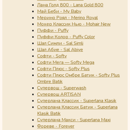
Лана Голд 800 - Lana Gold 800
Май Беби - My Baby
Мерино Роял - Merino Royal
Мохер Классик Нью - Mohair New
Пуффи - Puffy
Пуффи Колор - Puffy Color
Шал Симли - Sal Simli
Шал Абие - Sal Abiye
Софти - Softy
Софти Мега — Softy Mega
Софти Плюс - Softy Plus
Софти Плюс Омбре Батик - Softy Plus
Ombre Batik
Супервош - Superwash
Супервош ARTISAN
Суперлана Классик - Superlana Klasik
Суперлана Классик Батик - Superlana
Klasik Batik
Суперлана Макси - Superlana Maxi
Фореве - Forever