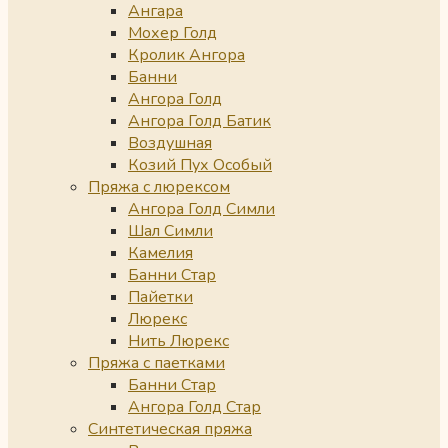
Ангара
Мохер Голд
Кролик Ангора
Банни
Ангора Голд
Ангора Голд Батик
Воздушная
Козий Пух Особый
Пряжа с люрексом
Ангора Голд Симли
Шал Симли
Камелия
Банни Стар
Пайетки
Люрекс
Нить Люрекс
Пряжа с паетками
Банни Стар
Ангора Голд Стар
Синтетическая пряжа