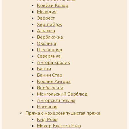
Крейзи Колор
Мелодия
Эверест
Херитайдж
Альпака
Верблюжка
Околица
Шелкопряд
Северянка
Ангора кролик
Банни
Банни Стар
Кролик Ангора
Верблюжья
Монгольский Верблюд
Ангорская теплая
Носочная
Пряжа с мохером/пушистая пряжа
Кид Роял
Мохер Классик Нью