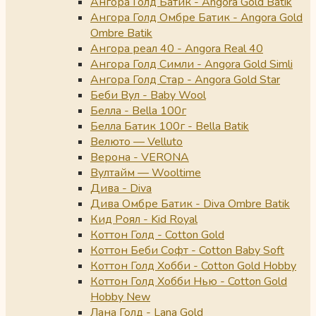
Ангора Голд Батик - Angora Gold Batik
Ангора Голд Омбре Батик - Angora Gold
Ombre Batik
Ангора реал 40 - Angora Real 40
Ангора Голд Симли - Angora Gold Simli
Ангора Голд Стар - Angora Gold Star
Беби Вул - Baby Wool
Белла - Bella 100г
Белла Батик 100г - Bella Batik
Велюто — Velluto
Верона - VERONA
Вултайм — Wooltime
Дива - Diva
Дива Омбре Батик - Diva Ombre Batik
Кид Роял - Kid Royal
Коттон Голд - Cotton Gold
Коттон Беби Софт - Cotton Baby Soft
Коттон Голд Хобби - Cotton Gold Hobby
Коттон Голд Хобби Нью - Cotton Gold
Hobby New
Лана Голд - Lana Gold