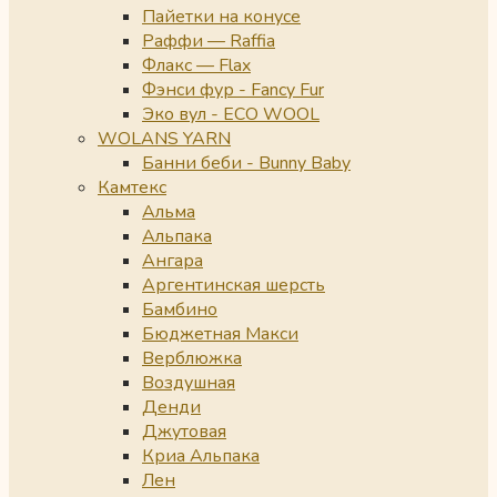
Пайетки на конусе
Раффи — Raffia
Флакс — Flax
Фэнси фур - Fancy Fur
Эко вул - ECO WOOL
WOLANS YARN
Банни беби - Bunny Baby
Камтекс
Альма
Альпака
Ангара
Аргентинская шерсть
Бамбино
Бюджетная Макси
Верблюжка
Воздушная
Денди
Джутовая
Криа Альпака
Лен