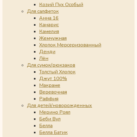
Козий Пух Особый
Для салфеток
Анна 16
Канарис
Камелия
Жемчужная
Хлопок Мерсеризованный
Денди
Лён
Для сумок/рюкзаков
Толстый Хлопок
Джут 100%
Макраме
Веревочная
Раффия
Для детей/новорожденных
Мерино Роял
Беби Вул
Белла
Белла Батик