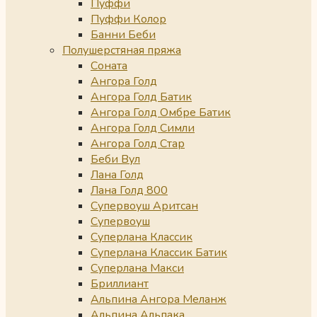
Пуффи
Пуффи Колор
Банни Беби
Полушерстяная пряжа
Соната
Ангора Голд
Ангора Голд Батик
Ангора Голд Омбре Батик
Ангора Голд Симли
Ангора Голд Стар
Беби Вул
Лана Голд
Лана Голд 800
Супервоуш Аритсан
Супервоуш
Суперлана Классик
Суперлана Классик Батик
Суперлана Макси
Бриллиант
Альпина Ангора Меланж
Альпина Альпака