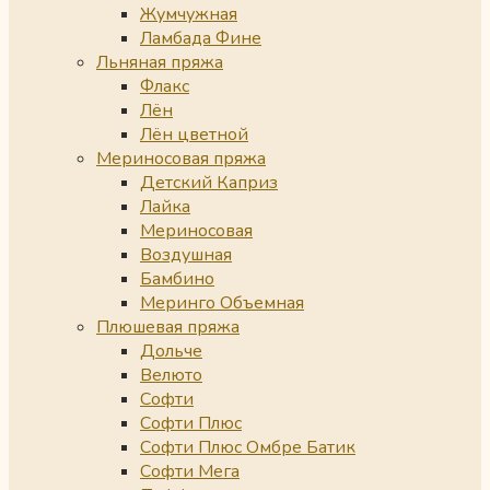
Жумчужная
Ламбада Фине
Льняная пряжа
Флакс
Лён
Лён цветной
Мериносовая пряжа
Детский Каприз
Лайка
Мериносовая
Воздушная
Бамбино
Меринго Объемная
Плюшевая пряжа
Дольче
Велюто
Софти
Софти Плюс
Софти Плюс Омбре Батик
Софти Мега