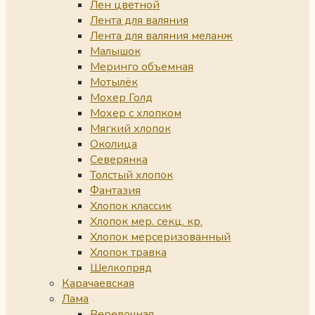
Лен цветной
Лента для валяния
Лента для валяния меланж
Малышок
Меринго объемная
Мотылёк
Мохер Голд
Мохер с хлопком
Мягкий хлопок
Околица
Северянка
Толстый хлопок
Фантазия
Хлопок классик
Хлопок мер. секц. кр.
Хлопок мерсеризованный
Хлопок травка
Шелкопряд
Карачаевская
Лама
Веревочная