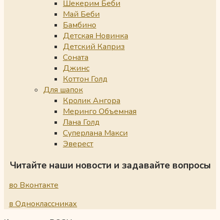
Шекерим Беби
Май Беби
Бамбино
Детская Новинка
Детский Каприз
Соната
Джинс
Коттон Голд
Для шапок
Кролик Ангора
Меринго Объемная
Лана Голд
Суперлана Макси
Эверест
Читайте наши новости и задавайте вопросы
во Вконтакте
в Одноклассниках