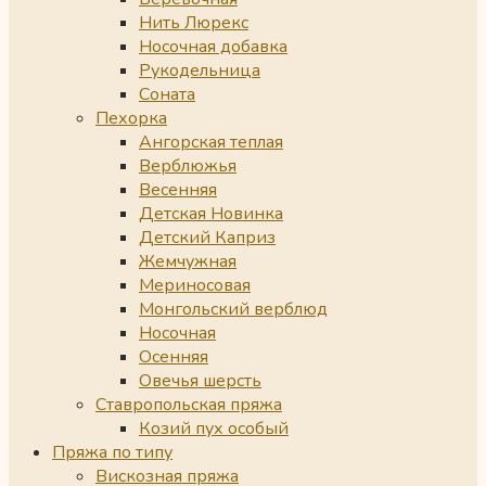
Нить Люрекс
Носочная добавка
Рукодельница
Соната
Пехорка
Ангорская теплая
Верблюжья
Весенняя
Детская Новинка
Детский Каприз
Жемчужная
Мериносовая
Монгольский верблюд
Носочная
Осенняя
Овечья шерсть
Ставропольская пряжа
Козий пух особый
Пряжа по типу
Вискозная пряжа