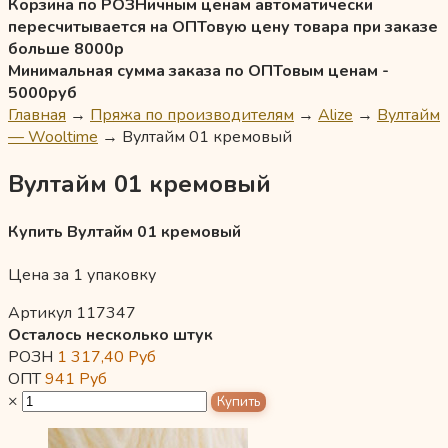
Корзина по РОЗНичным ценам автоматически
пересчитывается на ОПТовую цену товара при заказе
больше 8000р
Минимальная сумма заказа по ОПТовым ценам -
5000руб
Главная
→
Пряжа по производителям
→
Alize
→
Вултайм
— Wooltime
→
Вултайм 01 кремовый
Вултайм 01 кремовый
Купить Вултайм 01 кремовый
Цена за 1 упаковку
Артикул 117347
Осталось несколько штук
РОЗН
1 317,40
Руб
ОПТ
941
Руб
×