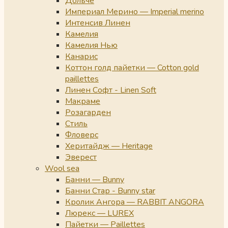
Дольче
Империал Мерино — Imperial merino
Интенсив Линен
Камелия
Камелия Нью
Канарис
Коттон голд пайетки — Cotton gold
paillettes
Линен Софт - Linen Soft
Макраме
Розагарден
Стиль
Фловерс
Херитайдж — Heritage
Эверест
Wool sea
Банни — Bunny
Банни Стар - Bunny star
Кролик Ангора — RABBIT ANGORA
Люрекс — LUREX
Пайетки — Paillettes