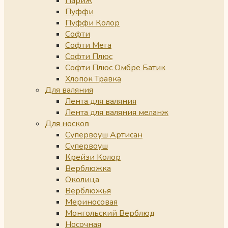
Париж
Пуффи
Пуффи Колор
Софти
Софти Мега
Софти Плюс
Софти Плюс Омбре Батик
Хлопок Травка
Для валяния
Лента для валяния
Лента для валяния меланж
Для носков
Супервоуш Артисан
Супервоуш
Крейзи Колор
Верблюжка
Околица
Верблюжья
Мериносовая
Монгольский Верблюд
Носочная