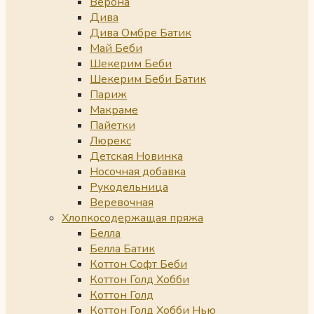
Верона
Дива
Дива Омбре Батик
Май Беби
Шекерим Беби
Шекерим Беби Батик
Париж
Макраме
Пайетки
Люрекс
Детская Новинка
Носочная добавка
Рукодельница
Веревочная
Хлопкосодержащая пряжа
Белла
Белла Батик
Коттон Софт Беби
Коттон Голд Хобби
Коттон Голд
Коттон Голд Хобби Нью