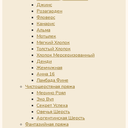
Джинс
Розагарден
Фловерс
Канарис
Альма
Мотылек
Мягкий Хлопок
Толстый Хлопок
Хлопок Мерсеризованный
Денди
Жемчужная
Анна 16
Ламбада Фине
Чистошерстяная пряжа
Мерино Роял
Эко Вул
Секрет Успеха
Овечья Шерсть
Аргентинская Шерсть
Фантазийная пряжа