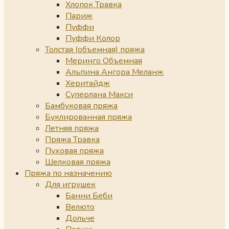
Хлопок Травка
Париж
Пуффи
Пуффи Колор
Толстая (объемная) пряжа
Меринго Объемная
Альпина Ангора Меланж
Херитайдж
Суперлана Макси
Бамбуковая пряжа
Буклированная пряжа
Летняя пряжа
Пряжа Травка
Пуховая пряжа
Шелковая пряжа
Пряжа по назначению
Для игрушек
Банни Беби
Велюто
Дольче