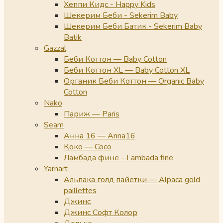
Хеппи Кидс - Happy Kids
Шекерим Беби - Sekerim Baby
Шекерим Беби Батик - Sekerim Baby
Batik
Gazzal
Беби Коттон — Baby Cotton
Беби Коттон XL — Baby Cotton XL
Органик Беби Коттон — Organic Baby
Cotton
Nako
Париж — Paris
Seam
Анна 16 — Anna16
Коко — Coco
Ламбада фине - Lambada fine
Yarnart
Альпака голд пайетки — Alpaca gold
paillettes
Джинс
Джинс Софт Колор